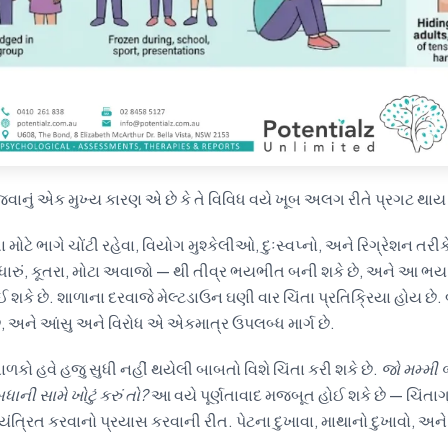
 જવાનું એક મુખ્ય કારણ એ છે કે તે વિવિધ વયે ખૂબ અલગ રીતે પ્રગટ થાય 
 મોટે ભાગે ચોંટી રહેવા, વિયોગ મુશ્કેલીઓ, દુઃસ્વપ્નો, અને રિગ્રેશન તરી
ધારું, કૂતરા, મોટા અવાજો — થી તીવ્ર ભયભીત બની શકે છે, અને આ ભ
 શકે છે. શાળાના દરવાજે મેલ્ટડાઉન ઘણી વાર ચિંતા પ્રતિક્રિયા હોય છ
 અને આંસુ અને વિરોધ એ એકમાત્ર ઉપલબ્ધ માર્ગ છે.
ળકો હવે હજુ સુધી નહીં થયેલી બાબતો વિશે ચિંતા કરી શકે છે.
જો મમ્મી 
ાની સામે ખોટું કરું તો?
આ વયે પૂર્ણતાવાદ મજબૂત હોઈ શકે છે — ચિંતા
ંત્રિત કરવાનો પ્રયાસ કરવાની રીત. પેટના દુખાવા, માથાનો દુખાવો, અને