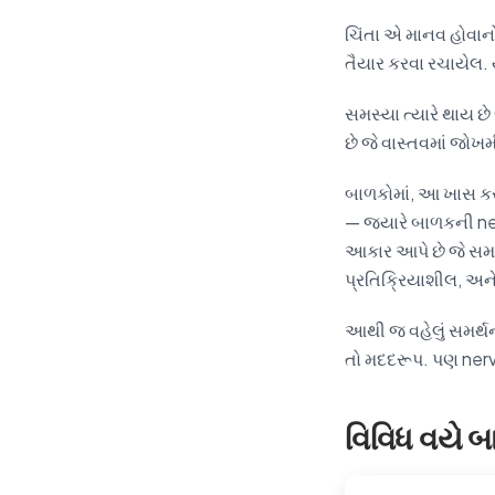
ચિંતા એ માનવ હોવાનો
તૈયાર કરવા રચાયેલ. યોગ
સમસ્યા ત્યારે થાય છ
છે જે વાસ્તવમાં જોખમી
બાળકોમાં, આ ખાસ કરીન
— જ્યારે બાળકની ne
આકાર આપે છે જે સમય
પ્રતિક્રિયાશીલ, અને 
આથી જ વહેલું સમર્થન
તો મદદરૂપ. પણ nervo
વિવિધ વયે બા