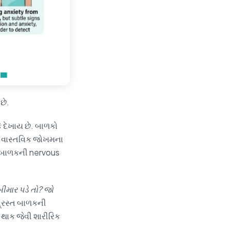
છે.
કે દેખાય છે. બાળકો
ય વાસ્તવિક જોખમના
ે. બાળકની nervous
બીમાર પડે તો? જો
ગ્રસ્ત બાળકની
 થાક જેવી શારીરિક