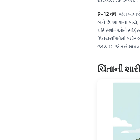
9–12 વર્ષ:
જેમ બાળકો 
બને છે. શાળાના કાર્
પરિસ્થિતિઓને સક્રિય
દિનચર્યાઓમાં કઠોર 
જાય છે, જે તેને શોધવાન
ચિંતાની શાર