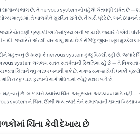
 સામાન્ય ભાગ છે. તે nervous system નો વહેલો ચેતવણી સંકેત છે — શ
્ય માત્રામાં, તે બાળકોને સુરક્ષિત રાખે છે, તૈયારી પ્રેરે છે, અને ધ્યાનને ત
ે જ્યારે ચેતવણી પ્રણાલી અતિસક્રિય બની જાય છે. જ્યારે તે એવી પરિ
 નથી. જ્યારે તે એટલી વાર ચાલુ થાય છે કે રોજિંદું જીવન ખૂબ મુશ્કેલ લાગવ
ે મહત્ત્વનું છે કારણ કે nervous system હજુ વિકસી રહી છે. જ્યારે ચિ
rvous system લગભગ સતત સતર્કતાની સ્થિતિમાં રહે છે — તે વિકસતા
 જતાં ચિંતાને વધુ ખરાબ બનાવી શકે છે. મગજ સમજાયેલી ધમકી પ્રત્યે 
શાંતિ તરફ પાછા ફરવાનો માર્ગ શોધવામાં ઓછું સક્ષમ બને છે.
 મહત્ત્વનું છે. બાળકોને ક્યારેય ચિંતા અનુભવતા અટકાવવા માટે નહીં — 
us system ને ચિંતા ઊભી થાય ત્યારે તેને સંભાળવાની ક્ષમતા વિકસાવવા
ળકોમાં ચિંતા કેવી દેખાય છે