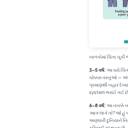
બાળકોમાં ચિંતા ચૂકી
3–5 વર્ષ:
આ વયે ચિંતા
ચોક્કસ વસ્તુઓ — અં
પ્રમાણથી બહાર દેખાઈ
system ભરાઈ ગઈ છે,
6–8 વર્ષ:
આ તબક્કે બા
આગ લાગે તો? જો હું બધ
અણધારી દુનિયાને નિય
ફરિયાદો સામાન્ય છે.