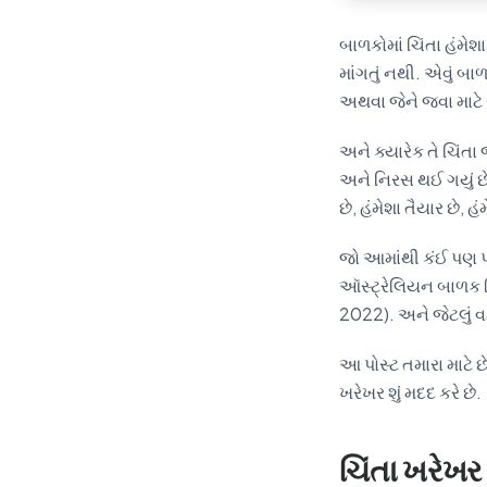
બાળકોમાં ચિંતા હંમેશ
માંગતું નથી. એવું બ
અથવા જેને જવા માટે 
અને ક્યારેક તે ચિંતા
અને નિરસ થઈ ગયું છે
છે, હંમેશા તૈયાર છે, હ
જો આમાંથી કંઈ પણ પર
ઑસ્ટ્રેલિયન બાળક ચિ
2022). અને જેટલું વ
આ પોસ્ટ તમારા માટે છે
ખરેખર શું મદદ કરે છે.
ચિંતા ખરેખર શ