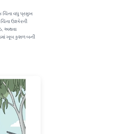
ચિંતા વધુ પ્રમુખ
ચિંતા ઉશ્કેરતી
હઠ, અથવા
ામાં ખૂબ કુશળ બની