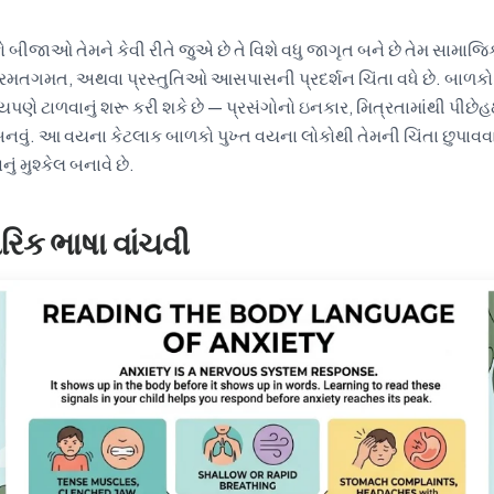
બીજાઓ તેમને કેવી રીતે જુએ છે તે વિશે વધુ જાગૃત બને છે તેમ સામાજિક 
ય, રમતગમત, અથવા પ્રસ્તુતિઓ આસપાસની પ્રદર્શન ચિંતા વધે છે. બાળકો 
પણે ટાળવાનું શરૂ કરી શકે છે — પ્રસંગોનો ઇનકાર, મિત્રતામાંથી પીછે
બનવું. આ વયના કેટલાક બાળકો પુખ્ત વયના લોકોથી તેમની ચિંતા છુપાવવ
ું મુશ્કેલ બનાવે છે.
ીરિક ભાષા વાંચવી