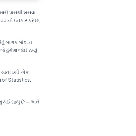
 તમારી પાસેથી ખસવા
વવાનો ઇનકાર કરે છે,
એવું બાળક જે શાંત
 હંમેશા જોઈ રહ્યું
રે સાતમાંથી એક
 of Statistics,
ું થઈ રહ્યું છે — અને