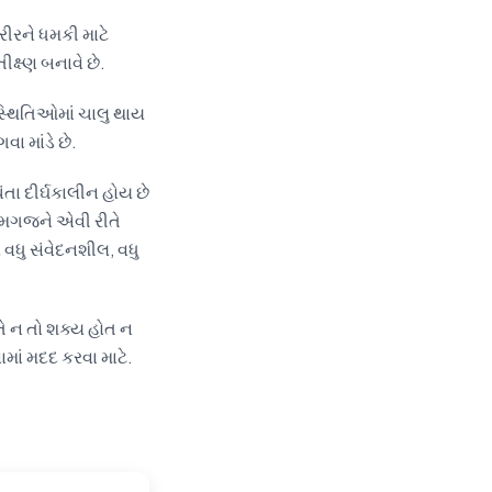
રીરને ધમકી માટે
ીક્ષ્ણ બનાવે છે.
સ્થિતિઓમાં ચાલુ થાય
ા માંડે છે.
ંતા દીર્ઘકાલીન હોય છે
 મગજને એવી રીતે
વધુ સંવેદનશીલ, વધુ
તે ન તો શક્ય હોત ન
માં મદદ કરવા માટે.