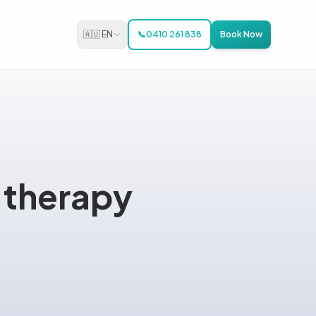
🇦🇺 EN
📞
0410 261 838
Book Now
ay therapy