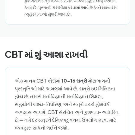
કુશળતાને સત્રો વચ્ચે સંરચિત અભ્યાસ દ્વારા લાગુ કરવામાં
આવે છે. પ્રગતির સમીક્ષા કરવામાં આવે છે અને સારવારમાં
વ્યૂહરચનાઓ સુધારી જાય છે.
CBT માં શું આશા રાખવી
એક માનક CBT કોર્સમાં
10-16 સત્રો
મોટાભાગની
પ્રસ્તુતિઓ માટે અમલમાં આવે છે. સત્રો 50 મિનિટના
હોય છે. તમારો મનોવિજ્ઞાની મનોવિજ્ઞાન શિક્ષણ,
સહયોગી લક્ષ્ય-નિર્ધારણ, અને સત્રો વચ્ચે હોમવર્ક
અભ્યાસ આપશે. CBT સંરચિત અને કુશળતા-આધારિત
છે — તમે દર સત્રને દૈનિક જીવનમાં ઉપયોગ કરવા માટે
વ્યવહારુ સાધનો લઈને જશો.