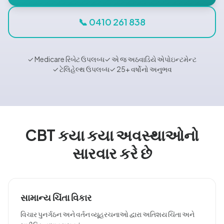
બ્લોગ
📞 0410 261 838
🇮
✓ Medicare રિબેટ ઉપલબ્ધ
✓ એ જ અઠવાડિયે એપોઇન્ટમેન્ટ
✓ ટેલિહેલ્થ ઉપલબ્ધ
✓ 25+ વર્ષોનો અનુભવ
📞 04
એપોઇન્ટ
CBT કયા કયા અવસ્થાઓનો
સારવાર કરે છે
સામાન્ય ચિંતા વિકાર
વિચાર પુનર્ગઠન અને વર્તન વ્યૂહરચનાઓ દ્વારા અતિશય ચિંતા અને