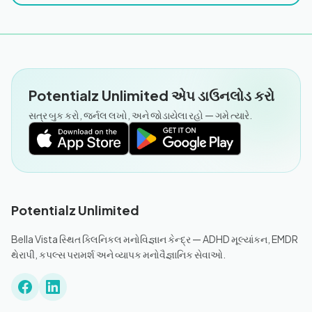
Potentialz Unlimited એપ ડાઉનલોડ કરો
સત્ર બુક કરો, જર્નલ લખો, અને જોડાયેલા રહો — ગમે ત્યારે.
Potentialz Unlimited
Bella Vista સ્થિત ક્લિનિકલ મનોવિજ્ઞાન કેન્દ્ર — ADHD મૂલ્યાંકન, EMDR
થેરાપી, કપલ્સ પરામર્શ અને વ્યાપક મનોવૈજ્ઞાનિક સેવાઓ.