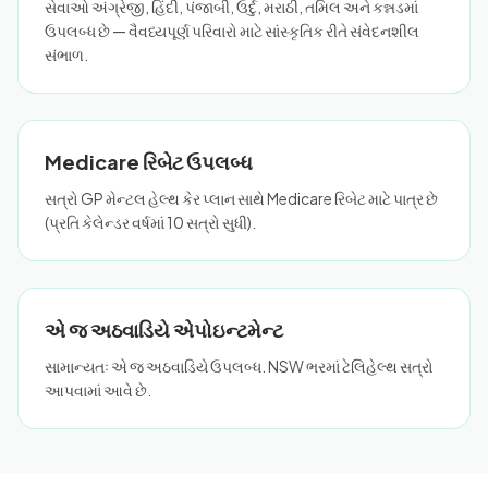
સેવાઓ અંગ્રેજી, હિંદી, પંજાબી, ઉર્દુ, મરાઠી, તમિલ અને કન્નડમાં
ઉપલબ્ધ છે — વૈવધ્યપૂર્ણ પરિવારો માટે સાંસ્કૃતિક રીતે સંવેદનશીલ
સંભાળ.
Medicare રિબેટ ઉપલબ્ધ
સત્રો GP મેન્ટલ હેલ્થ કેર પ્લાન સાથે Medicare રિબેટ માટે પાત્ર છે
(પ્રતિ કેલેન્ડર વર્ષમાં 10 સત્રો સુધી).
એ જ અઠવાડિયે એપોઇન્ટમેન્ટ
સામાન્યતઃ એ જ અઠવાડિયે ઉપલબ્ધ. NSW ભરમાં ટેલિહેલ્થ સત્રો
આપવામાં આવે છે.