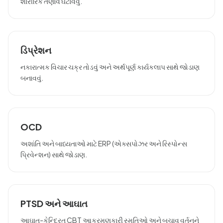
શારીરિક તણાવ ઘટાવવું.
ડિપ્રેશન
નકારાત્મક વિચાર ચક્ર તોડવું અને અર્થપૂર્ણ કાર્યકલાપ સાથે જોડાણ
બનાવવું.
OCD
અશાંતિ અને બાધ્યતાઓ માટે ERP (એક્સપોઝર અને રિસ્પોન્સ
પ્રિવેન્શન) સાથે જોડાણ.
PTSD અને આઘાત
આઘાત-કેન્દ્રિત CBT આક્રમણકારી સ્મૃતિઓ અને બચાવ વર્તનને