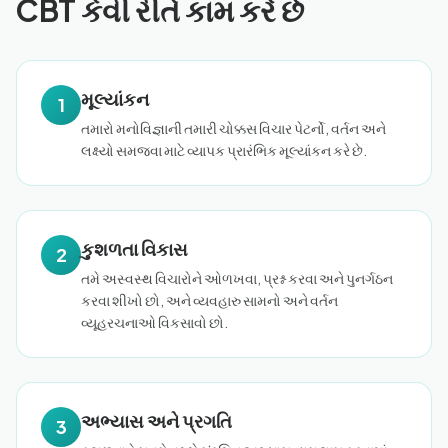
CBT કેવી રીતે કામ કરે છે
મૂલ્યાંકન
1
તમારો મનોવિજ્ઞાની તમારી ચોક્કસ વિચાર પેટર્નો, વર્તન અને
લક્ષ્યો સમજવા માટે વ્યાપક પ્રારંભિક મૂલ્યાંકન કરે છે.
કુશળતા વિકાસ
2
તમે અસ્વસ્થ વિચારોને ઓળખવા, પ્રશ્ન કરવા અને પુનર્ગઠન
કરવા શીખો છો, અને વ્યવહારુ સામનો અને વર્તન
વ્યૂહરચનાઓ વિકસાવો છો.
અભ્યાસ અને પ્રગતિ
3