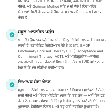
ਵਿੱਚੋਂ ਇੱਕ। ਸਾਡੀ ਟੀਮ EMDR ਟਰਾਮਾ ਥੈਰੇਪੀ, ਕੋਗਨੀਟਿਵ ਬਿਹੇਵੀਅਰਲ
ਥੈਰੇਪੀ, ਅਤੇ Gottman Method ਜੋੜਿਆਂ ਦੀ ਥੈਰੇਪੀ ਵਿੱਚ ਮਾਹਿਰ
ਯੋਗਤਾਵਾਂ ਰੱਖਦੀ ਹੈ। ਹਰ ਕਲੀਨੀਸ਼ਨ AHPRA-ਰਜਿਸਟਰਡ ਅਤੇ APS
ਮੈਂਬਰ ਹੈ।
ਸਬੂਤ-ਆਧਾਰਿਤ ਪਹੁੰਚ
ਅਸੀਂ ਉਹ ਉਪਚਾਰਕ ਪਹੁੰਚਾਂ ਵਰਤਦੇ ਹਾਂ ਜਿਨ੍ਹਾਂ ਦੀ ਵਿਗਿਆਨਕ ਖੋਜ ਸਮਰਥਨ
ਕਰਦੀ ਹੈ: ਕੋਗਨੀਟਿਵ ਬਿਹੇਵੀਅਰਲ ਥੈਰੇਪੀ (CBT), EMDR,
Emotionally Focused Therapy (EFT), Acceptance and
Commitment Therapy (ACT), ਅਤੇ ਮਾਈਂਡਫੁਲਨੈਸ-ਆਧਾਰਿਤ
ਦਖ਼ਲਅੰਦਾਜ਼ੀ। ਇਲਾਜ ਯੋਜਨਾਵਾਂ ਵਿਅਕਤੀਗਤ ਲੋੜਾਂ ਅਤੇ ਟੀਚਿਆਂ ਅਨੁਸਾਰ
ਮਿਲ ਕੇ ਤਿਆਰ ਕੀਤੀਆਂ ਜਾਂਦੀਆਂ ਹਨ।
ਵਿਆਪਕ ਸੇਵਾ ਖੇਤਰ
ਸ਼ੁਰੂਆਤੀ ਮਨੋਵਿਗਿਆਨਕ ਸਲਾਹ-ਮਸ਼ਵਰੇ ਅਤੇ ਵਿਆਪਕ ਮੁਲਾਂਕਣਾਂ ਤੋਂ ਲੈ ਕੇ,
ਜਾਰੀ ਥੈਰੇਪੀ ਅਤੇ ਪੇਸ਼ੇਵਰ ਮਨੋਵਿਗਿਆਨਕ ਰਿਪੋਰਟਾਂ ਤੱਕ — ਅਸੀਂ ਇੱਕ ਛੱਤ
ਹੇਠ ਮਨੋਵਿਗਿਆਨ ਸੇਵਾਵਾਂ ਦੀ ਇੱਕ ਪੂਰੀ ਸੀਮਾ ਪ੍ਰਦਾਨ ਕਰਦੇ ਹਾਂ। ਉਸੇ-ਹਫ਼ਤੇ
ਮੁਲਾਕਾਤਾਂ, ਟੈਲੀਹੈਲਥ ਵਿਕਲਪ, ਅਤੇ ਬਹੁ-ਭਾਸ਼ੀ ਸਹਾਇਤਾ ਉਪਲਬਧ ਹੈ।