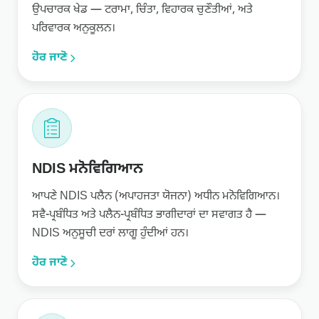
ਉਪਚਾਰਕ ਖੇਡ — ਟਰਾਮਾ, ਚਿੰਤਾ, ਵਿਹਾਰਕ ਚੁਣੌਤੀਆਂ, ਅਤੇ
ਪਰਿਵਾਰਕ ਅਨੁਕੂਲਨ।
ਹੋਰ ਜਾਣੋ
NDIS ਮਨੋਵਿਗਿਆਨ
ਆਪਣੇ NDIS ਪਲੈਨ (ਅਪਾਹਜਤਾ ਯੋਜਨਾ) ਅਧੀਨ ਮਨੋਵਿਗਿਆਨ।
ਸਵੈ-ਪ੍ਰਬੰਧਿਤ ਅਤੇ ਪਲੈਨ-ਪ੍ਰਬੰਧਿਤ ਭਾਗੀਦਾਰਾਂ ਦਾ ਸਵਾਗਤ ਹੈ —
NDIS ਅਨੁਸੂਚੀ ਦਰਾਂ ਲਾਗੂ ਹੁੰਦੀਆਂ ਹਨ।
ਹੋਰ ਜਾਣੋ