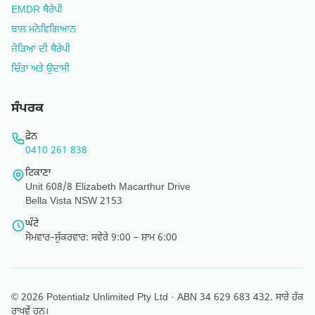
EMDR ਥੈਰੇਪੀ
ਬਾਲ ਮਨੋਵਿਗਿਆਨ
ਜੋੜਿਆਂ ਦੀ ਥੈਰੇਪੀ
ਚਿੰਤਾ ਅਤੇ ਉਦਾਸੀ
ਸੰਪਰਕ
ਫ਼ੋਨ
0410 261 838
ਟਿਕਾਣਾ
Unit 608/8 Elizabeth Macarthur Drive
Bella Vista NSW 2153
ਘੰਟੇ
ਸੋਮਵਾਰ–ਸ਼ੁੱਕਰਵਾਰ: ਸਵੇਰੇ 9:00 – ਸ਼ਾਮ 6:00
© 2026 Potentialz Unlimited Pty Ltd · ABN 34 629 683 432. ਸਾਰੇ ਹੱਕ
ਰਾਖਵੇਂ ਹਨ।