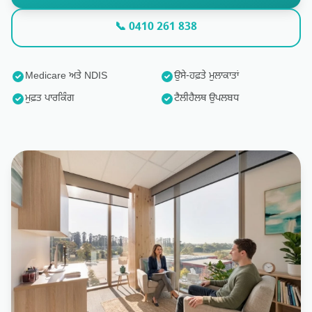
ਬਲੌਗ
📞 0410 261 838
🇮🇳 ਪੰਜ
Medicare ਅਤੇ NDIS
ਉਸੇ-ਹਫ਼ਤੇ ਮੁਲਾਕਾਤਾਂ
ਮੁਫ਼ਤ ਪਾਰਕਿੰਗ
ਟੈਲੀਹੈਲਥ ਉਪਲਬਧ
📞 0410 2
ਮੁਲਾਕਾਤ ਬੁ