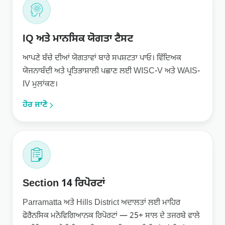
IQ ਅਤੇ ਮਾਨਸਿਕ ਯੋਗਤਾ ਟੈਸਟ
ਆਪਣੇ ਬੱਚੇ ਦੀਆਂ ਯੋਗਤਾਵਾਂ ਬਾਰੇ ਸਪਸ਼ਟਤਾ ਪਾਓ। ਵਿੱਦਿਅਕ
ਯੋਜਨਾਬੰਦੀ ਅਤੇ ਪ੍ਰਤਿਭਾਸ਼ਾਲੀ ਪਛਾਣ ਲਈ WISC-V ਅਤੇ WAIS-
IV ਮੁਲਾਂਕਣ।
ਹੋਰ ਜਾਣੋ
Section 14 ਰਿਪੋਰਟਾਂ
Parramatta ਅਤੇ Hills District ਅਦਾਲਤਾਂ ਲਈ ਮਾਹਿਰ
ਫੋਰੈਨਸਿਕ ਮਨੋਵਿਗਿਆਨਕ ਰਿਪੋਰਟਾਂ — 25+ ਸਾਲ ਦੇ ਤਜਰਬੇ ਵਾਲੇ