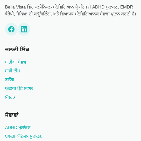
Bella Vista ਵਿੱਚ ਕਲੀਨਿਕਲ ਮਨੋਵਿਗਿਆਨ ਪ੍ਰੈਕਟਿਸ ਜੋ ADHD ਮੁਲਾਂਕਣ, EMDR
ਥੈਰੇਪੀ, ਜੋੜਿਆਂ ਦੀ ਕਾਊਂਸਲਿੰਗ, ਅਤੇ ਵਿਆਪਕ ਮਨੋਵਿਗਿਆਨਕ ਸੇਵਾਵਾਂ ਪ੍ਰਦਾਨ ਕਰਦੀ ਹੈ।
ਜਲਦੀ ਲਿੰਕ
ਸਾਡੀਆਂ ਸੇਵਾਵਾਂ
ਸਾਡੀ ਟੀਮ
ਬਲੌਗ
ਅਕਸਰ ਪੁੱਛੇ ਸਵਾਲ
ਸੰਪਰਕ
ਸੇਵਾਵਾਂ
ADHD ਮੁਲਾਂਕਣ
ਬਾਲਗ ਔਟਿਜ਼ਮ ਮੁਲਾਂਕਣ