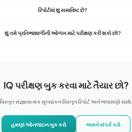
રિપોર્ટમાં શું સમાવિષ્ટ છે?
શું તમે પ્રતિભાશાળીની ઓળખ માટે પરીક્ષણ કરી શકો છો?
IQ પરીક્ષણ બુક કરવા માટે તૈયાર છો?
વિસ્તૃત સંજ્ઞાનાત્મક મૂલ્યાંકન વિસ્તૃત રિપોર્ટ અને ભલામણો સાથે
હમણાં ઓનલાઇન બુક કરો
અમને સંપર્ક કરો