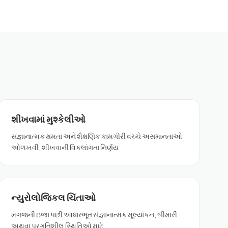
શીખવામાં મુશ્કેલીઓ
સંજ્ઞાનાત્મક ક્ષમતા અને શૈક્ષણિક કામગીરી વચ્ચે અસમાનતાઓ
ઓળખવી, શીખવાની વિકલાંગતા નિર્ણય
ન્યુરોલોજિકલ ચિંતાઓ
મગજની ઇજા પછી આધારભૂત સંજ્ઞાનાત્મક મૂલ્યાંકન, બીમારી
અથવા પ્રગતિશીલ સ્થિતિઓ માટે