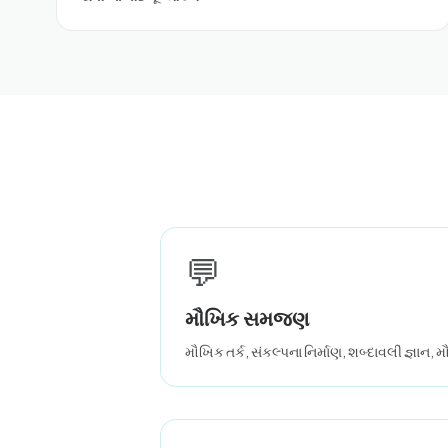
💬
મૌખિક સમજણ
મૌખિક તર્ક, સંકલ્પના નિર્માણ, શબ્દાવલી જ્ઞાન,