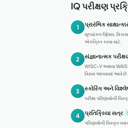
IQ પરીક્ષણ પ્રક્
પ્રારંભિક સાક્ષાત્કા
1
મૂલ્યાંકન ઉદ્દેશ્ય, વિક
એકત્રિત કરવા માટે.
સંજ્ઞાનાત્મક પરીક્ષ
2
WISC-V અથવા WAIS-IV 
વિરામ આપવામાં આવે છે.
સ્કોરિંગ અને વિશ્લ
3
પરીક્ષા પરિણામોની વિસ્
પ્રતિક્રિયા સત્ર
4
પરિણામોની વિસ્તૃત વ્યા