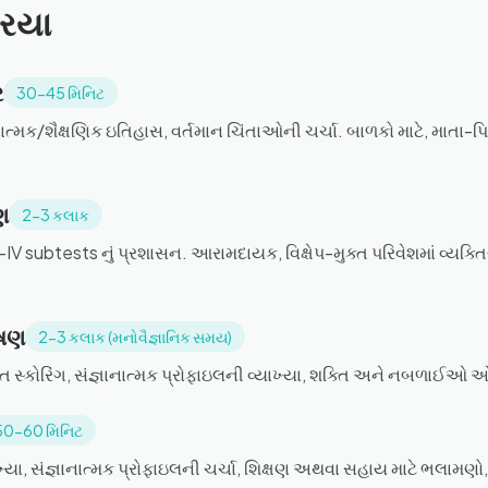
રિયા
ર
30-45 મિનિટ
ાસાત્મક/શૈક્ષણિક ઇતિહાસ, વર્તમાન ચિંતાઓની ચર્ચા. બાળકો માટે, માતા-પિતા
ણ
2-3 કલાક
subtests નું પ્રશાસન. આરામદાયક, વિક્ષેપ-મુક્ત પરિવેશમાં વ્યક્
ેષણ
2-3 કલાક (મનોવૈજ્ઞાનિક સમય)
તૃત સ્કોરિંગ, સંજ્ઞાનાત્મક પ્રોફાઇલની વ્યાખ્યા, શક્તિ અને નબળાઈઓ ઓ
50-60 મિનિટ
ખ્યા, સંજ્ઞાનાત્મક પ્રોફાઇલની ચર્ચા, શિક્ષણ અથવા સહાય માટે ભલામણો, 