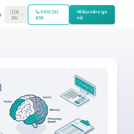
🇮🇳
📞 0410 261
એપોઇન્ટમેન્ટ બુક
ગ
GU
838
કરો