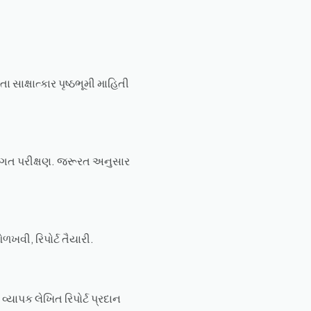
 સાક્ષાત્કાર પૃષ્ઠભૂમી માહિતી
તિગત પરીક્ષણ. જરૂરત અનુસાર
ળખવી, રિપોર્ટ તૈયારી.
વ્યાપક લેખિત રિપોર્ટ પ્રદાન