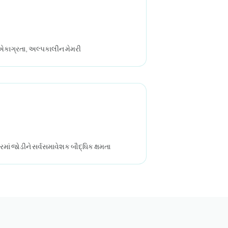
, એકાગ્રતા, અલ્પકાલીન મેમરી
કોરમાં જોડીને સર્વસમાવેશક બૌદ્ધિક ક્ષમતા