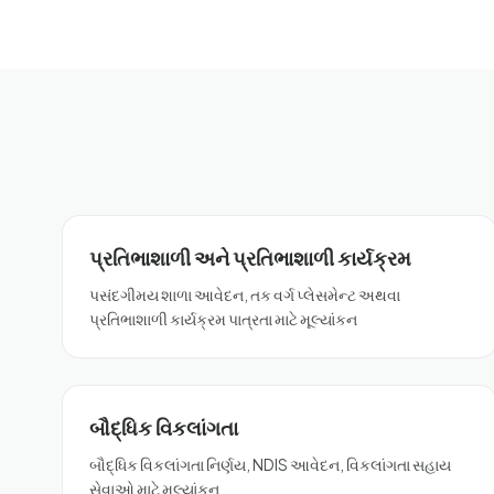
પ્રતિભાશાળી અને પ્રતિભાશાળી કાર્યક્રમ
પસંદગીમય શાળા આવેદન, તક વર્ગ પ્લેસમેન્ટ અથવા
પ્રતિભાશાળી કાર્યક્રમ પાત્રતા માટે મૂલ્યાંકન
બૌદ્ધિક વિકલાંગતા
બૌદ્ધિક વિકલાંગતા નિર્ણય, NDIS આવેદન, વિકલાંગતા સહાય
સેવાઓ માટે મૂલ્યાંકન