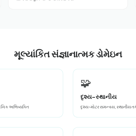
મૂલ્યાંકિત સંજ્ઞાનાત્મક ડોમેઇન
🧩
દૃશ્ય-સ્થાનીય
 મૌખિક અભિવ્યક્તિ
દૃશ્ય-મોટર સમન્વય, સ્થાનીય તર્