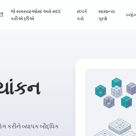
જે સમસ્યાઓમાં અમે મદદ
સંપર્ક
સામાન્ય
દી
બ્લો
કરીએ છીએ
કરો
પ્રશ્નો
્યાંકન
ગ કરીને વ્યાપક બૌદ્ધિક