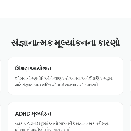
સંજ્ઞાનાત્મક મૂલ્યાંકનના કારણો
શિક્ષણ આયોજન
શીખવાની રણનીતિઓને જાણકારી આપવા અને શૈક્ષણિક સહાય
માટે સંજ્ઞાનાત્મક શક્તિઓ અને નબળાઈઓ સમજવી
ADHD મૂલ્યાંકન
વ્યાપક ADHD મૂલ્યાંકનનો ભાગ તરીકે સંજ્ઞાનાત્મક પરીક્ષણ,
શીખવાની મુશ્કેલીઓ બાકાત રાખવી