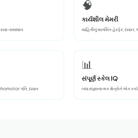
🧠
કાર્યશીલ મેમરી
સમસ્યા-સમાધાન
માહિતીનું માનસિક હેરફેર, ધ્યાન
📊
સંપૂર્ણ સ્કેલ IQ
raphomotor ગતિ, ધ્યાન
બધા સંજ્ઞાનાત્મક ક્ષેત્રોને એક સ્