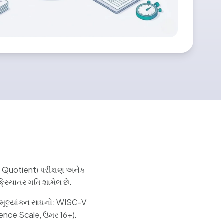
nce Quotient) પરીક્ષણ અનેક
રક્રિયાતર ગતિ શામેલ છે.
ડ મૂલ્યાંકન સાધનો: WISC-V
ence Scale, ઉંમર 16+).