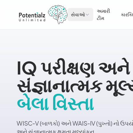
અમારી
સેવાઓ
કારકિર્
ટીમ
IQ પરીક્ષણ અને
સંજ્ઞાનાત્મક મૂલ
બેલા વિસ્તા
WISC-V (બાળકો) અને WAIS-IV (પુખ્તો) નો ઉપયો
અને સંજ્ઞાનાત્મક ક્ષમતા મૂલ્યાંકન