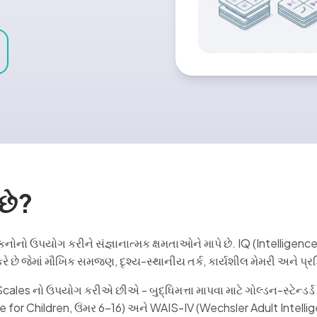
 છે?
યાંકનોનો ઉપયોગ કરીને સંજ્ઞાનાત્મક ક્ષમતાઓને માપે છે. IQ (Intellige
ંકન કરે છે જેમાં મૌખિક સમજણ, દૃશ્ય-સ્થાનીય તર્ક, કાર્યશીલ મેમરી અને પ્
ales નો ઉપયોગ કરીએ છીએ - બુદ્ધિમત્તા માપવા માટે ગોલ્ડન-સ્ટેન્ડર્
e for Children, ઉંમર 6-16) અને WAIS-IV (Wechsler Adult Intellig