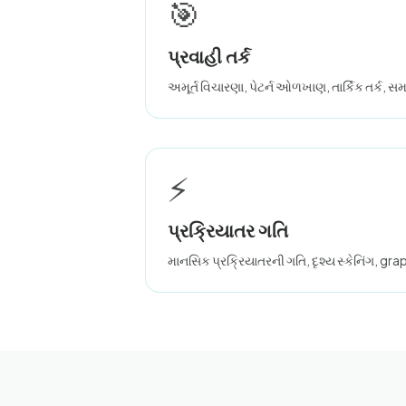
🎯
પ્રવાહી તર્ક
અમૂર્ત વિચારણા, પેટર્ન ઓળખાણ, તાર્કિક તર્ક, 
⚡
પ્રક્રિયાતર ગતિ
માનસિક પ્રક્રિયાતરની ગતિ, દૃશ્ય સ્કેનિંગ, g