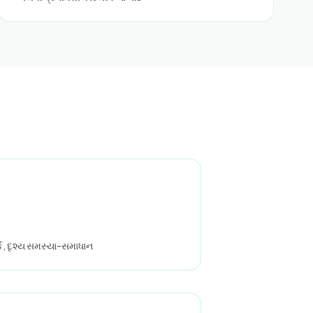
ક, દૃશ્ય સમસ્યા-સમાધાન