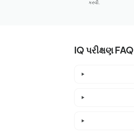
કરવી.
IQ પરીક્ષણ FAQ