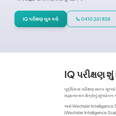
IQ પરીક્ષણ બુક કરો
📞 0410 261 838
IQ પરીક્ષણ શું
બુદ્ધિમત્તા પરીક્ષણ માનક મૂલ્
સંજ્ઞાનાત્મક ક્ષેત્રોનું મૂલ્યા
અમે Wechsler Intelligence Sc
(Wechsler Intelligence Scal