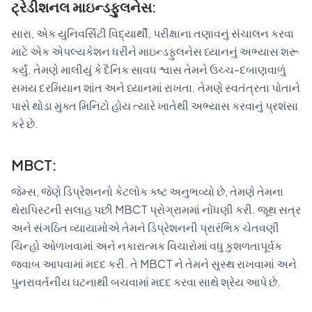
ટ્રેડીશનલ માઇન્ડફુલનેસ:
સારા, એક યુનિવર્સિટી વિદ્યાર્થી, પરીક્ષાના તણાવનું સંચાલન કરવા
માટે એક એપલ્યકેશન ધરીને માઇન્ડફુલનેસ ધ્યાનનું અભ્યાસ શરૂ
કર્યું. તેમણે માલીયું કે દૈનિક સાવધ શ્વાસ તેમને ઉચ્ચ-દબાણવાળું
સમય દરમિયાન શાંત અને ધ્યાનમાં રાખતા. તેમણે સ્વતંત્રતા પોતાને
પાસે થોડા મુક્ત મિનિટો હોય ત્યારે ખાતેથી અભ્યાસ કરવાનું પ્રશંસા
કરે છે.
MBCT:
જેમ્સ, જેણે ડિપ્રેશનનો કેટલોક કષ્ટ અનુભવ્યો છે, તેમણે તેમના
થેરાપિસ્ટની સલાહ પછી MBCT પ્રોગ્રામમાં નોંધણી કરી. જૂથ સત્ર
અને સંગઠિત વ્યાયામોએ તેમને ડિપ્રેશનની પ્રારંભિક ચેતવણી
ચિન્હો ઓળખવામાં અને નકારાત્મક વિચારોમાં વધુ કુશળતાપૂર્વક
જવાબ આપવામાં મદદ કરી. તે MBCT ને તેમને સુસ્થ રાખવામાં અને
પુનરાવર્તનીય ઘટનાથી બચવામાં મદદ કરવા સાથે શ્રેય આપે છે.