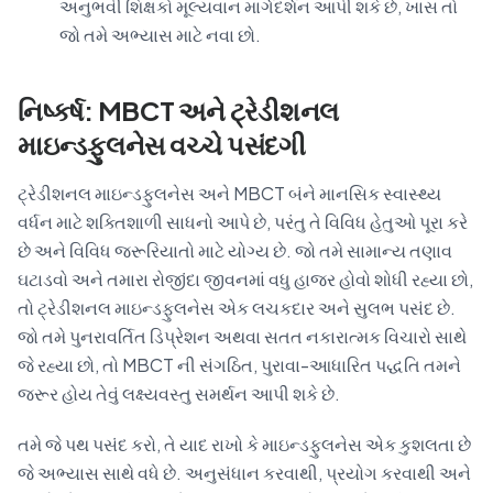
અનુભવી શિક્ષકો મૂલ્યવાન માર્ગદર્શન આપી શકે છે, ખાસ તો
જો તમે અભ્યાસ માટે નવા છો.
નિષ્કર્ષ: MBCT અને ટ્રેડીશનલ
માઇન્ડફુલનેસ વચ્ચે પસંદગી
ટ્રેડીશનલ માઇન્ડફુલનેસ અને MBCT બંને માનસિક સ્વાસ્થ્ય
વર્ધન માટે શક્તિશાળી સાધનો આપે છે, પરંતુ તે વિવિધ હેતુઓ પૂરા કરે
છે અને વિવિધ જરૂરિયાતો માટે યોગ્ય છે. જો તમે સામાન્ય તણાવ
ઘટાડવો અને તમારા રોજીંદા જીવનમાં વધુ હાજર હોવો શોધી રહ્યા છો,
તો ટ્રેડીશનલ માઇન્ડફુલનેસ એક લચકદાર અને સુલભ પસંદ છે.
જો તમે પુનરાવર્તિત ડિપ્રેશન અથવા સતત નકારાત્મક વિચારો સાથે
જે રહ્યા છો, તો MBCT ની સંગઠિત, પુરાવા-આધારિત પદ્ધતિ તમને
જરૂર હોય તેવું લક્ષ્યવસ્તુ સમર્થન આપી શકે છે.
તમે જે પથ પસંદ કરો, તે યાદ રાખો કે માઇન્ડફુલનેસ એક કુશલતા છે
જે અભ્યાસ સાથે વધે છે. અનુસંધાન કરવાથી, પ્રયોગ કરવાથી અને