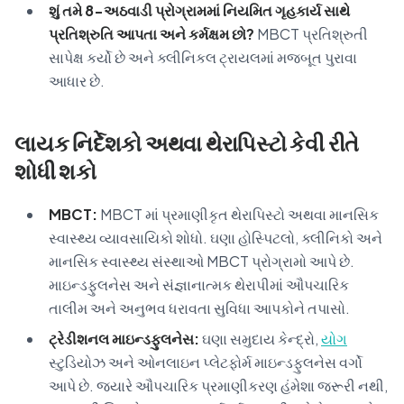
શું તમે 8-અઠવાડી પ્રોગ્રામમાં નિયમિત ગૃહકાર્ય સાથે
પ્રતિશ્રુતિ આપતા અને કર્મક્ષમ છો?
MBCT પ્રતિશ્રુતી
સાપેક્ષ કર્યો છે અને ક્લીનિકલ ટ્રાયલમાં મજબૂત પુરાવા
આધાર છે.
લાયક નિર્દેશકો અથવા થેરાપિસ્ટો કેવી રીતે
શોધી શકો
MBCT:
MBCT માં પ્રમાણીકૃત થેરાપિસ્ટો અથવા માનસિક
સ્વાસ્થ્ય વ્યાવસાયિકો શોધો. ઘણા હોસ્પિટલો, ક્લીનિકો અને
માનસિક સ્વાસ્થ્ય સંસ્થાઓ MBCT પ્રોગ્રામો આપે છે.
માઇન્ડફુલનેસ અને સંજ્ઞાનાત્મક થેરાપીમાં ઔપચારિક
તાલીમ અને અનુભવ ધરાવતા સુવિધા આપકોને તપાસો.
ટ્રેડીશનલ માઇન્ડફુલનેસ:
ઘણા સમુદાય કેન્દ્રો,
યોગ
સ્ટુડિયોઝ અને ઓનલાઇન પ્લેટફોર્મ માઇન્ડફુલનેસ વર્ગો
આપે છે. જ્યારે ઔપચારિક પ્રમાણીકરણ હંમેશા જરૂરી નથી,