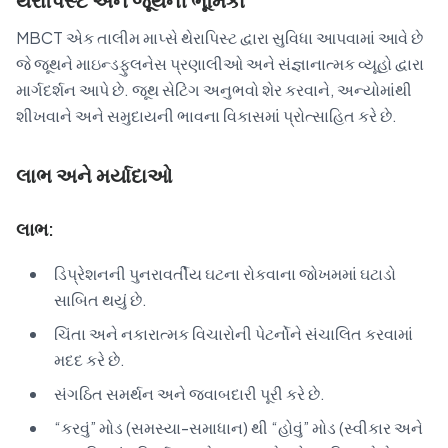
MBCT એક તાલીમ માપ્સે થેરાપિસ્ટ દ્વારા સુવિધા આપવામાં આવે છે
જે જૂથને માઇન્ડફુલનેસ પ્રણાલીઓ અને સંજ્ઞાનાત્મક વ્યૂહો દ્વારા
માર્ગદર્શન આપે છે. જૂથ સેટિંગ અનુભવો શેર કરવાને, અન્યોમાંથી
શીખવાને અને સમુદાયની ભાવના વિકાસમાં પ્રોત્સાહિત કરે છે.
લાભ અને મર્યાદાઓ
લાભ:
ડિપ્રેશનની પુનરાવર્તીય ઘટના રોકવાના જોખમમાં ઘટાડો
સાબિત થયું છે.
ચિંતા અને નકારાત્મક વિચારોની પેટર્નોને સંચાલિત કરવામાં
મદદ કરે છે.
સંગઠિત સમર્થન અને જવાબદારી પૂરી કરે છે.
“કરવું” મોડ (સમસ્યા-સમાધાન) થી “હોવું” મોડ (સ્વીકાર અને