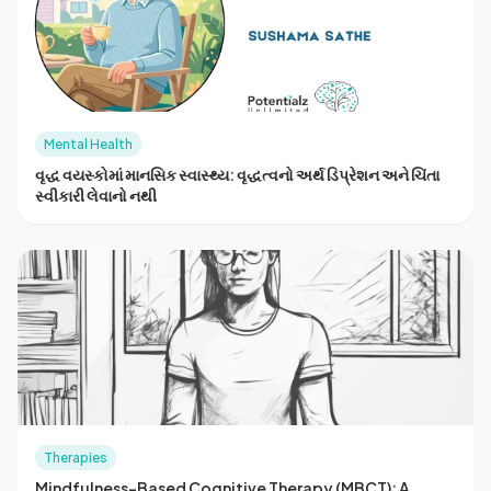
Mental Health
વૃદ્ધ વયસ્કોમાં માનસિક સ્વાસ્થ્ય: વૃદ્ધત્વનો અર્થ ડિપ્રેશન અને ચિંતા
સ્વીકારી લેવાનો નથી
Therapies
Mindfulness-Based Cognitive Therapy (MBCT): A