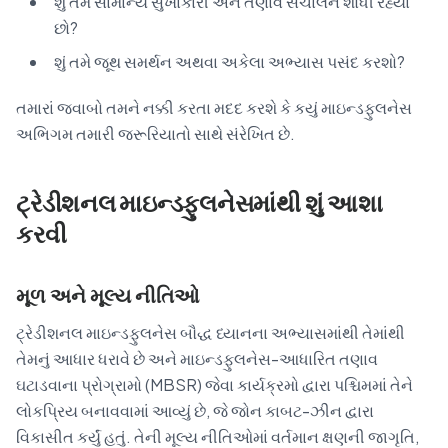
શું તમે સામાન્ય સુખાકારી અને તણાવ સંચાલન શોધી રહ્યા
છો?
શું તમે જૂથ સમર્થન અથવા અકેલા અભ્યાસ પસંદ કરશો?
તમારાં જવાબો તમને નક્કી કરતા મદદ કરશે કે કયું માઇન્ડફુલનેસ
અભિગમ તમારી જરૂરિયાતો સાથે સંરેખિત છે.
ટ્રેડીશનલ માઇન્ડફુલનેસમાંથી શું આશા
કરવી
મૂળ અને મૂલ્ય નીતિઓ
ટ્રેડીશનલ માઇન્ડફુલનેસ બૌદ્ધ ધ્યાનના અભ્યાસમાંથી તેમાંથી
તેમનું આધાર ધરાવે છે અને માઇન્ડફુલનેસ-આધારિત તણાવ
ઘટાડવાના પ્રોગ્રામો (MBSR) જેવા કાર્યક્રમો દ્વારા પશ્ચિમમાં તેને
લોકપ્રિય બનાવવામાં આવ્યું છે, જે જોન કાબટ-ઝીન દ્વારા
વિકાસીત કર્યું હતું. તેની મૂલ્ય નીતિઓમાં વર્તમાન ક્ષણની જાગૃતિ,