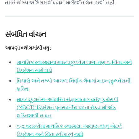
તમને યોગ્ય અભિગમ શોધવામાં માર્ગદર્શન લેતા ડરશો નહીં.
સંબંધિત વાંચન
આપણા બ્લોગમાંથી વધુ:
માનસિક સ્વાસ્થ્યના માઇન્ડફુલનેસ લાભ: તણાવ, ચિંતા અને
ડિપ્રેશન સામે લડો
વિચારો અને તથ્યો આગળ: નિર્ણય લેવામાં માઇન્ડફુલનેસની
શક્તિ
માઇન્ડફુલનેસ-આધારિત સંજ્ઞાનાત્મક વર્તણૂક થેરાપી
(MBCT): ડિપ્રેશન પુનરાવર્તીય ઘટના રોકવામાં એક
શક્તિશાળી સાધન
વૃદ્ધ વયસ્કોમાં માનસિક સ્વાસ્થ્ય: આયુષ્ય વધવું એટલે
ડિપ્રેશન અને ચિંતા સ્વીકારવું નથી