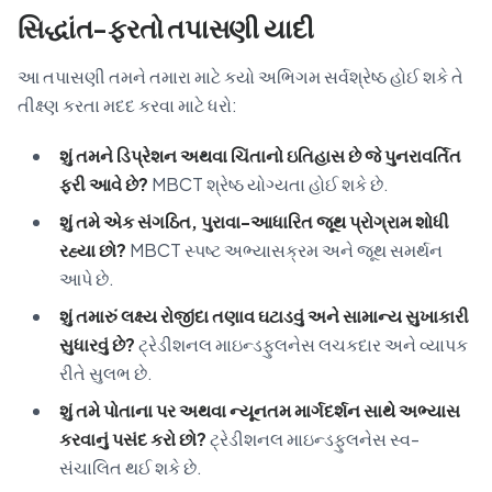
સિદ્ધાંત-ફરતો તપાસણી યાદી
આ તપાસણી તમને તમારા માટે કયો અભિગમ સર્વશ્રેષ્ઠ હોઈ શકે તે
તીક્ષ્ણ કરતા મદદ કરવા માટે ધરો:
શું તમને ડિપ્રેશન અથવા ચિંતાનો ઇતિહાસ છે જે પુનરાવર્તિત
ફરી આવે છે?
MBCT શ્રેષ્ઠ યોગ્યતા હોઈ શકે છે.
શું તમે એક સંગઠિત, પુરાવા-આધારિત જૂથ પ્રોગ્રામ શોધી
રહ્યા છો?
MBCT સ્પષ્ટ અભ્યાસક્રમ અને જૂથ સમર્થન
આપે છે.
શું તમારું લક્ષ્ય રોજીંદા તણાવ ઘટાડવું અને સામાન્ય સુખાકારી
સુધારવું છે?
ટ્રેડીશનલ માઇન્ડફુલનેસ લચકદાર અને વ્યાપક
રીતે સુલભ છે.
શું તમે પોતાના પર અથવા ન્યૂનતમ માર્ગદર્શન સાથે અભ્યાસ
કરવાનું પસંદ કરો છો?
ટ્રેડીશનલ માઇન્ડફુલનેસ સ્વ-
સંચાલિત થઈ શકે છે.