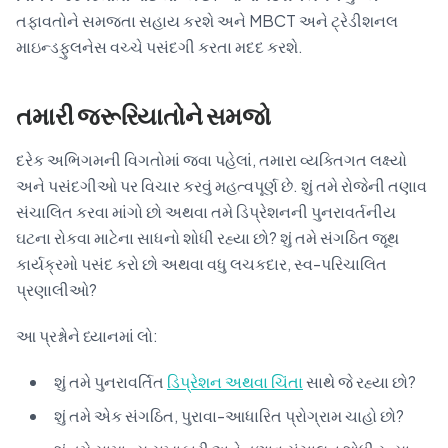
તફાવતોને સમજતા સહાય કરશે અને MBCT અને ટ્રેડીશનલ
માઇન્ડફુલનેસ વચ્ચે પસંદગી કરતા મદદ કરશે.
તમારી જરૂરિયાતોને સમજો
દરેક અભિગમની વિગતોમાં જવા પહેલાં, તમારા વ્યક્તિગત લક્ષ્યો
અને પસંદગીઓ પર વિચાર કરવું મહત્વપૂર્ણ છે. શું તમે રોજેની તણાવ
સંચાલિત કરવા માંગો છો અથવા તમે ડિપ્રેશનની પુનરાવર્તનીય
ઘટના રોકવા માટેના સાધનો શોધી રહ્યા છો? શું તમે સંગઠિત જૂથ
કાર્યક્રમો પસંદ કરો છો અથવા વધુ લચકદાર, સ્વ-પરિચાલિત
પ્રણાલીઓ?
આ પ્રશ્નોને ધ્યાનમાં લો:
શું તમે પુનરાવર્તિત
ડિપ્રેશન અથવા ચિંતા
સાથે જે રહ્યા છો?
શું તમે એક સંગઠિત, પુરાવા-આધારિત પ્રોગ્રામ ચાહો છો?