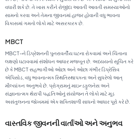
વધારી શકે છે. તે ખાસ કરીને રોજીંદા આવતી આવતી સમસ્યાઓનો
સામનો કરવા અને તેમના જીવનમાં હાજર હોવાની વધુ ભાવના
વિકાસમાં ગમતો લોકો માટે અસરકારક છે.
MBCT
MBCT-ને ડિપ્રેશનની પુનરાવર્તીય ઘટના રોકવામાં અને ચિંતાના
લક્ષણો ઘટાવવામાં સંશોધન આધાર મજબૂત છે. અધ્યયનો સૂચિત કરે
છે કે MBCT સહભાગીઓ ઓછા અને ઓછા ગંભીર ડિપ્રેસિવ
એપિસોડ, વધુ ભાવનાત્મક સ્થિતિસ્થાપકતા અને સુધરેલો આત્
મૌલ્યાંકન અનુભવે છે. પ્રોગ્રામનું માઇન્ડફુલનેસ અને
સંજ્ઞાનાત્મક થેરાપી પદ્ધતિઓનું સંયોજન તે લોકો માટે મૂડ
અસંતુલનના જોખમમાં એક શક્તિશાળી સાધનો આધાર પૂરો કરે છે.
વાસ્તવિક જીવનની વાર્તાઓ અને અનુભવ