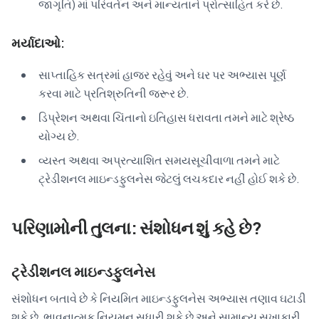
જાગૃતિ) માં પરિવર્તન અને માન્યતાને પ્રોત્સાહિત કરે છે.
મર્યાદાઓ:
સાપ્તાહિક સત્રમાં હાજર રહેવું અને ઘર પર અભ્યાસ પૂર્ણ
કરવા માટે પ્રતિશ્રુતિની જરૂર છે.
ડિપ્રેશન અથવા ચિંતાનો ઇતિહાસ ધરાવતા તમને માટે શ્રેષ્ઠ
યોગ્ય છે.
વ્યસ્ત અથવા અપ્રત્યાશિત સમયસૂચીવાળા તમને માટે
ટ્રેડીશનલ માઇન્ડફુલનેસ જેટલું લચકદાર નહીં હોઈ શકે છે.
પરિણામોની તુલના: સંશોધન શું કહે છે?
ટ્રેડીશનલ માઇન્ડફુલનેસ
સંશોધન બતાવે છે કે નિયમિત માઇન્ડફુલનેસ અભ્યાસ તણાવ ઘટાડી
શકે છે, ભાવનાત્મક નિયમન સુધારી શકે છે અને સામાન્ય સુખાકારી