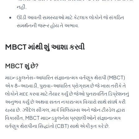
નહીં.
ઊંડી આવતી સમસ્યાઓ માટે કેટલાક લોકોને જે સંગઠિત
સમર્થનની જરૂર હોય તે અભાવ.
MBCT માંથી શું આશા કરવી
MBCT શું છે?
માઇન્ડફુલનેસ-આધારિત સંજ્ઞાનાત્મક વર્તણૂક થેરાપી (MBCT)
એક 8-અઠવાડી, પુરાવા-આધારિત પ્રોગ્રામ છે જે ખાસ તરીકે તે
લોકોને મદદ કરવા માટે તૈયાર કર્યું છે જેઓ પુનરાવર્તિત ડિપ્રેશનનું
અનુભવ કર્યું છે અથવા સતત નકારાત્મક વિચારો સાથે સંઘર્ષ કરી
રહ્યા છે. ઝીંદેલ સીગલ, માર્ક વિલિયમ્સ અને જોન ટીસ્ડેલ દ્વારા
વિકાસીત, MBCT માઇન્ડફુલનેસ પ્રણાલીઓને સંજ્ઞાનાત્મક
વર્તણૂક થેરાપીના સિદ્ધાંતો (CBT) સાથે એકીકૃત કરે છે.