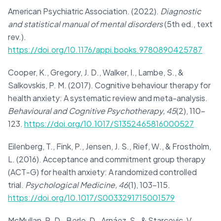
American Psychiatric Association. (2022).
Diagnostic
and statistical manual of mental disorders
(5th ed., text
rev.).
https://doi.org/10.1176/appi.books.9780890425787
Cooper, K., Gregory, J. D., Walker, I., Lambe, S., &
Salkovskis, P. M. (2017). Cognitive behaviour therapy for
health anxiety: A systematic review and meta-analysis.
Behavioural and Cognitive Psychotherapy, 45
(2), 110–
123.
https://doi.org/10.1017/S1352465816000527
Eilenberg, T., Fink, P., Jensen, J. S., Rief, W., & Frostholm,
L. (2016). Acceptance and commitment group therapy
(ACT-G) for health anxiety: A randomized controlled
trial.
Psychological Medicine, 46
(1), 103–115.
https://doi.org/10.1017/S0033291715001579
McMullan, R. D., Berle, D., Arnáez, S., & Starcevic, V.