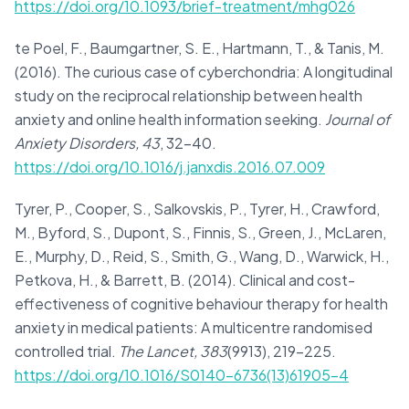
https://doi.org/10.1093/brief-treatment/mhg026
te Poel, F., Baumgartner, S. E., Hartmann, T., & Tanis, M.
(2016). The curious case of cyberchondria: A longitudinal
study on the reciprocal relationship between health
anxiety and online health information seeking.
Journal of
Anxiety Disorders, 43
, 32–40.
https://doi.org/10.1016/j.janxdis.2016.07.009
Tyrer, P., Cooper, S., Salkovskis, P., Tyrer, H., Crawford,
M., Byford, S., Dupont, S., Finnis, S., Green, J., McLaren,
E., Murphy, D., Reid, S., Smith, G., Wang, D., Warwick, H.,
Petkova, H., & Barrett, B. (2014). Clinical and cost-
effectiveness of cognitive behaviour therapy for health
anxiety in medical patients: A multicentre randomised
controlled trial.
The Lancet, 383
(9913), 219–225.
https://doi.org/10.1016/S0140-6736(13)61905-4