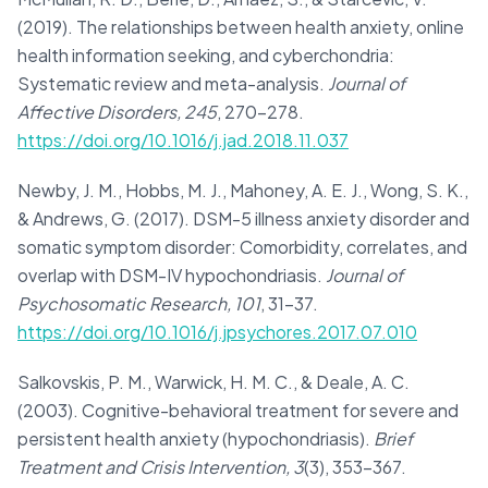
(2019). The relationships between health anxiety, online
health information seeking, and cyberchondria:
Systematic review and meta-analysis.
Journal of
Affective Disorders, 245
, 270–278.
https://doi.org/10.1016/j.jad.2018.11.037
Newby, J. M., Hobbs, M. J., Mahoney, A. E. J., Wong, S. K.,
& Andrews, G. (2017). DSM-5 illness anxiety disorder and
somatic symptom disorder: Comorbidity, correlates, and
overlap with DSM-IV hypochondriasis.
Journal of
Psychosomatic Research, 101
, 31–37.
https://doi.org/10.1016/j.jpsychores.2017.07.010
Salkovskis, P. M., Warwick, H. M. C., & Deale, A. C.
(2003). Cognitive-behavioral treatment for severe and
persistent health anxiety (hypochondriasis).
Brief
Treatment and Crisis Intervention, 3
(3), 353–367.