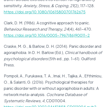
sensitivity.
Anxiety, Stress, & Coping, 21
(2), 117–128.
https://doi.org/10.1080/10615800701762675
Clark, D. M. (1986). A cognitive approach to panic.
Behaviour Research and Therapy, 24
(4), 461–470.
https://doi.org/10.1016/0005-7967(86)90011-2
Craske, M. G., & Barlow, D. H. (2014). Panic disorder and
agoraphobia. In D. H. Barlow (Ed.),
Clinical handbook of
psychological disorders
(5th ed., pp. 1–61). Guilford
Press.
Pompoli, A., Furukawa, T. A., Imai, H., Tajika, A., Efthimiou,
O., & Salanti, G. (2016). Psychological therapies for
panic disorder with or without agoraphobia in adults: A
network meta-analysis.
Cochrane Database of
Systematic Reviews, 4
, CD011004.
https://doi.org/10.1002/14651858.CD011004.pub2