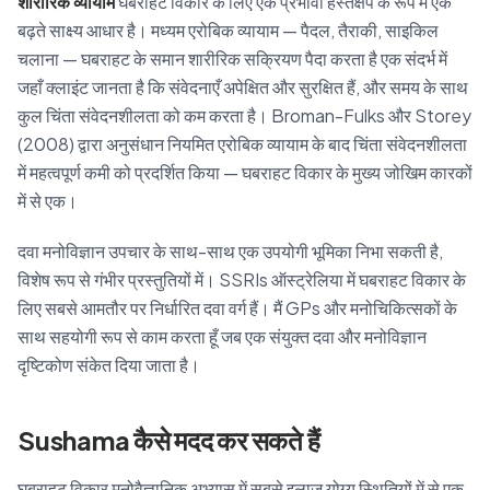
शारीरिक व्यायाम
घबराहट विकार के लिए एक प्रभावी हस्तक्षेप के रूप में एक
बढ़ते साक्ष्य आधार है। मध्यम एरोबिक व्यायाम — पैदल, तैराकी, साइकिल
चलाना — घबराहट के समान शारीरिक सक्रियण पैदा करता है एक संदर्भ में
जहाँ क्लाइंट जानता है कि संवेदनाएँ अपेक्षित और सुरक्षित हैं, और समय के साथ
कुल चिंता संवेदनशीलता को कम करता है। Broman-Fulks और Storey
(2008) द्वारा अनुसंधान नियमित एरोबिक व्यायाम के बाद चिंता संवेदनशीलता
में महत्वपूर्ण कमी को प्रदर्शित किया — घबराहट विकार के मुख्य जोखिम कारकों
में से एक।
दवा मनोविज्ञान उपचार के साथ-साथ एक उपयोगी भूमिका निभा सकती है,
विशेष रूप से गंभीर प्रस्तुतियों में। SSRIs ऑस्ट्रेलिया में घबराहट विकार के
लिए सबसे आमतौर पर निर्धारित दवा वर्ग हैं। मैं GPs और मनोचिकित्सकों के
साथ सहयोगी रूप से काम करता हूँ जब एक संयुक्त दवा और मनोविज्ञान
दृष्टिकोण संकेत दिया जाता है।
Sushama कैसे मदद कर सकते हैं
घबराहट विकार मनोवैज्ञानिक अभ्यास में सबसे इलाज योग्य स्थितियों में से एक