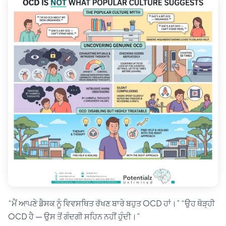
“ਮੈਂ ਆਪਣੇ ਡੈਸਕ ਨੂੰ ਵਿਵਸਥਿਤ ਰੱਖਣ ਬਾਰੇ ਬਹੁਤ OCD ਹਾਂ।” “ਉਹ ਥੋੜ੍ਹੀ
OCD ਹੈ — ਉਸ ਤੋਂ ਗੰਦਗੀ ਸਹਿਨ ਨਹੀਂ ਹੁੰਦੀ।”