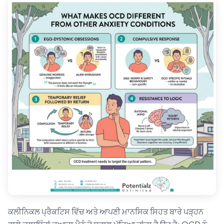
ਕਲੀਨਿਕਲ ਪ੍ਰੈਕਟਿਸ ਵਿੱਚ ਅਤੇ ਆਪਣੀ ਮਾਨਸਿਕ ਸਿਹਤ ਬਾਰੇ ਪੜ੍ਹਨ