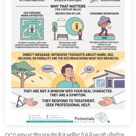
OCD ਸ਼ਰਮ ਦਾ ਇੱਕ ਖ਼ਾਸ ਬੋਝ ਲੈ ਕੇ ਆਉਂਦਾ ਹੈ ਜੋ ਮੈਂ ਆਪਣੀ ਪ੍ਰੈਕਟਿਸ