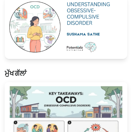
Blog
🇦🇺 English
📞 0410 261 838
ਮੁੱਖ ਗੱਲਾਂ
Book Appointment