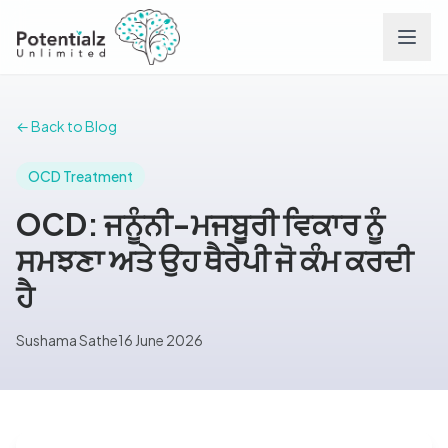
Services
← Back to Blog
Team
OCD Treatment
OCD: ਜਨੂੰਨੀ-ਮਜਬੂਰੀ ਵਿਕਾਰ ਨੂੰ
Careers
ਸਮਝਣਾ ਅਤੇ ਉਹ ਥੈਰੇਪੀ ਜੋ ਕੰਮ ਕਰਦੀ
ਹੈ
Conditions
Sushama Sathe
16 June 2026
Contact
FAQs