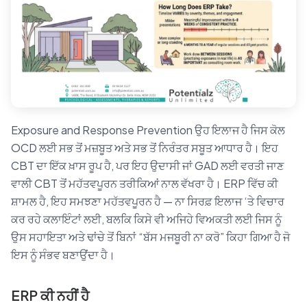
Exposure and Response Prevention ਉਹ ਇਲਾਜ ਹੈ ਜਿਸ ਕੋਲ
OCD ਲਈ ਸਭ ਤੋਂ ਮਜ਼ਬੂਤ ਅਤੇ ਸਭ ਤੋਂ ਨਿਰੰਤਰ ਸਬੂਤ ਆਧਾਰ ਹੈ। ਇਹ
CBT ਦਾ ਇੱਕ ਖ਼ਾਸ ਰੂਪ ਹੈ, ਪਰ ਇਹ ਉਦਾਸੀ ਜਾਂ GAD ਲਈ ਵਰਤੀ ਜਾਣ
ਵਾਲੀ CBT ਤੋਂ ਮਹੱਤਵਪੂਰਨ ਤਰੀਕਿਆਂ ਨਾਲ ਵੱਖਰਾ ਹੈ। ERP ਵਿੱਚ ਕੀ
ਸ਼ਾਮਲ ਹੈ, ਇਹ ਸਮਝਣਾ ਮਹੱਤਵਪੂਰਨ ਹੈ — ਨਾ ਸਿਰਫ਼ ਇਲਾਜ ‘ਤੇ ਵਿਚਾਰ
ਕਰ ਰਹੇ ਕਲਾਇੰਟਾਂ ਲਈ, ਬਲਕਿ ਕਿਸੇ ਵੀ ਅਜਿਹੇ ਵਿਅਕਤੀ ਲਈ ਜਿਸ ਨੂੰ
ਉਸ ਸਹਾਇਤਾ ਅਤੇ ਢਾਂਚੇ ਤੋਂ ਬਿਨਾਂ “ਬੱਸ ਮਜਬੂਰੀ ਨਾ ਕਰੋ” ਕਿਹਾ ਗਿਆ ਹੈ ਜੋ
ਇਸ ਨੂੰ ਸੰਭਵ ਬਣਾਉਂਦਾ ਹੈ।
ERP ਕੀ ਨਹੀਂ ਹੈ