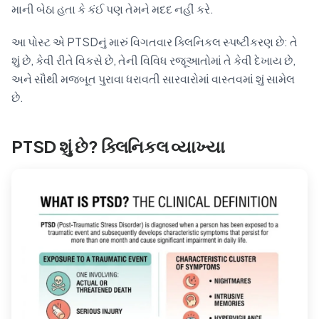
માની બેઠા હતા કે કંઈ પણ તેમને મદદ નહીં કરે.
આ પોસ્ટ એ PTSDનું મારું વિગતવાર ક્લિનિકલ સ્પષ્ટીકરણ છે: તે
શું છે, કેવી રીતે વિકસે છે, તેની વિવિધ રજૂઆતોમાં તે કેવી દેખાય છે,
અને સૌથી મજબૂત પુરાવા ધરાવતી સારવારોમાં વાસ્તવમાં શું સામેલ
છે.
PTSD શું છે? ક્લિનિકલ વ્યાખ્યા