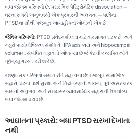
બધા જોખમ પરિબળો છે. પ્રારંભિક પેરિટ્રોમેટિક dissociation —
ઘટના સમયે અનુભવથી એક પ્રકારની અલગતા — પછીના
PTSDના સૌથી મજબૂત આગાહીકર્તાઓમાંની એક છે.
જૈવિક પરિબળો:
PTSD સંવેદનશીલતા માટે વારસાગત ઘટક છે, અને
ન્યુરોબાયોલોજિકલ સંશોધને HPA axis કાર્ય અને hippocampal
volumeમાં સંબંધિત તફાવતો ઓળખ્યા છે જે કેટલીક વ્યક્તિઓને
પૂર્વગ્રહગ્રસ્ત કરી શકે છે.
રક્ષણાત્મક પરિબળો સમાન રીતે મહત્ત્વના છે: મજબૂત સામાજિક
સહારો, ઘટના પછી સુરક્ષા અને નિયંત્રણની ભાવના, પૂર્વ અસરકારક
સામનો અનુભવ, અને સમયસર વ્યાવસાયિક સહારાની ઉપલબ્ધિ
બધા જોખમ ઘટાડે છે.
આઘાતના પ્રકારો: બધા PTSD સરખા દેખાતા
નથી