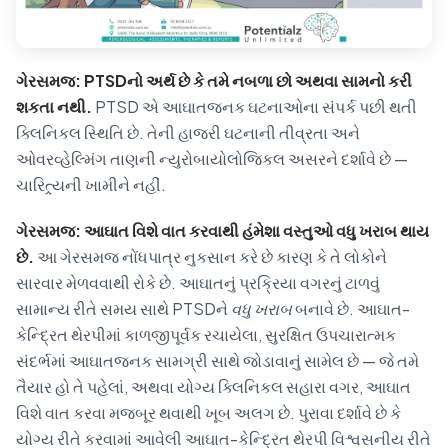
ગેરસમજ: PTSDનો અર્થ છે કે તમે નબળા છો અથવા સામનો કરી
શકતા નથી.
PTSD એ આઘાતજનક ઘટનાઓના સંપર્ક પછી થતી
ક્લિનિકલ સ્થિતિ છે. તેની હાજરી ઘટનાની તીવ્રતા અને
ઓવરવ્હેલ્મિંગ તાણની ન્યુરોબાયોલોજિકલ અસરને દર્શાવે છે —
ચારિત્ર્યની ખામીને નહીં.
ગેરસમજ: આઘાત વિશે વાત કરવાથી હંમેશા વસ્તુઓ વધુ ખરાબ થાય
છે.
આ ગેરસમજ નોંધપાત્ર નુકસાન કરે છે કારણ કે તે લોકોને
સારવાર મેળવવાથી રોકે છે. આઘાતનું પ્રક્રિયા વગરનું ટાળવું
સામાન્ય રીતે સમય સાથે PTSDને
વધુ ખરાબ
બનાવે છે. આઘાત-
કેન્દ્રિત થેરપીમાં કાળજીપૂર્વક રચાયેલા, સુરક્ષિત ઉપચારાત્મક
સંદર્ભમાં આઘાતજનક સામગ્રી સાથે જોડાવાનું સામેલ છે — જે તમે
તૈયાર હો તે પહેલાં, અથવા યોગ્ય ક્લિનિકલ સહારા વગર, આઘાત
વિશે વાત કરવા મજબૂર થવાથી ખૂબ અલગ છે. પુરાવા દર્શાવે છે કે
યોગ્ય રીતે કરવામાં આવેલી આઘાત-કેન્દ્રિત થેરપી વિશ્વસનીય રીતે