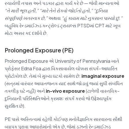
રચાયેલી તપાસ અને પડકાર દ્વારા કાર્ય કરે છે — જેવી માન્યતાઓ
“તે મારી ભૂલ હતી,” “મારે તેને રોકવો જોઈતો હતો,” “દુનિયા
સંપૂર્ણપણે ખતરનાક છે,”
અથવા
“હું કાયમ માટે નુકસાન પામ્યો છું.”
બહુવિધ રેન્ડમાઈઝ્ડ કન્ટ્રોલ્ડ ટ્રાયલ્સ PTSDમાં CPT માટે ખૂબ
મોટા અસર કદ દર્શાવે છે.
Prolonged Exposure (PE)
Prolonged Exposure એ University of Pennsylvania ખાતે
પ્રોફેસર Edna Foa દ્વારા વિકસાવાયેલ ચોક્કસ સંપર્ક-આધારિત
પ્રોટોકોલ છે. તેમાં બે મુખ્ય ઘટકો સામેલ છે:
imaginal exposure
(સત્રમાં વારંવાર આઘાતજનક યાદ સાથે જોડાવું જ્યાં સુધી સંબંધિત
તકલીફ ઘટે નહીં) અને
in-vivo exposure
(ટાળેલી વાસ્તવિક-
દુનિયાની પરિસ્થિતિઓને ક્રમશઃ સંપર્ક કરવો જે ઉદ્દેશ્યપૂર્વક
સુરક્ષિત છે).
PE પાસે અસ્તિત્વમાં રહેલી કોઈપણ મનોવૈજ્ઞાનિક સારવારના સૌથી
વ્યાપક પુરાવા આધારોમાંનો એક છે, જેમાં ડઝનો રેન્ડમાઈઝ્ડ