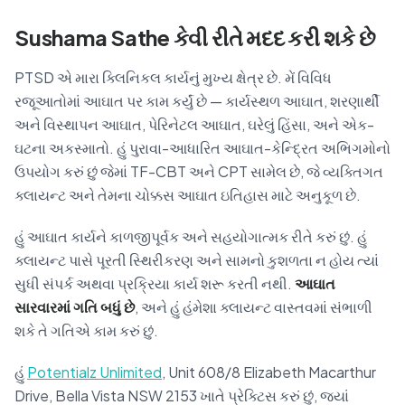
Sushama Sathe કેવી રીતે મદદ કરી શકે છે
PTSD એ મારા ક્લિનિકલ કાર્યનું મુખ્ય ક્ષેત્ર છે. મેં વિવિધ
રજૂઆતોમાં આઘાત પર કામ કર્યું છે — કાર્યસ્થળ આઘાત, શરણાર્થી
અને વિસ્થાપન આઘાત, પેરિનેટલ આઘાત, ઘરેલું હિંસા, અને એક-
ઘટના અકસ્માતો. હું પુરાવા-આધારિત આઘાત-કેન્દ્રિત અભિગમોનો
ઉપયોગ કરું છું જેમાં TF-CBT અને CPT સામેલ છે, જે વ્યક્તિગત
ક્લાયન્ટ અને તેમના ચોક્કસ આઘાત ઇતિહાસ માટે અનુકૂળ છે.
હું આઘાત કાર્યને કાળજીપૂર્વક અને સહયોગાત્મક રીતે કરું છું. હું
ક્લાયન્ટ પાસે પૂરતી સ્થિરીકરણ અને સામનો કુશળતા ન હોય ત્યાં
સુધી સંપર્ક અથવા પ્રક્રિયા કાર્ય શરૂ કરતી નથી.
આઘાત
સારવારમાં ગતિ બધું છે
, અને હું હંમેશા ક્લાયન્ટ વાસ્તવમાં સંભાળી
શકે તે ગતિએ કામ કરું છું.
હું
Potentialz Unlimited
, Unit 608/8 Elizabeth Macarthur
Drive, Bella Vista NSW 2153 ખાતે પ્રેક્ટિસ કરું છું, જ્યાં