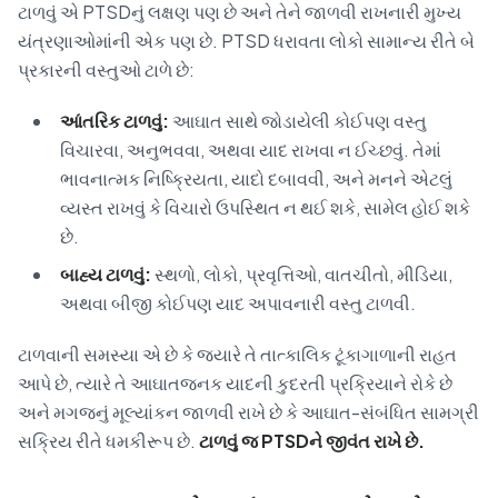
ટાળવું એ PTSDનું લક્ષણ પણ છે અને તેને જાળવી રાખનારી મુખ્ય
યંત્રણાઓમાંની એક પણ છે. PTSD ધરાવતા લોકો સામાન્ય રીતે બે
પ્રકારની વસ્તુઓ ટાળે છે:
આંતરિક ટાળવું:
આઘાત સાથે જોડાયેલી કોઈપણ વસ્તુ
વિચારવા, અનુભવવા, અથવા યાદ રાખવા ન ઈચ્છવું. તેમાં
ભાવનાત્મક નિષ્ક્રિયતા, યાદો દબાવવી, અને મનને એટલું
વ્યસ્ત રાખવું કે વિચારો ઉપસ્થિત ન થઈ શકે, સામેલ હોઈ શકે
છે.
બાહ્ય ટાળવું:
સ્થળો, લોકો, પ્રવૃત્તિઓ, વાતચીતો, મીડિયા,
અથવા બીજી કોઈપણ યાદ અપાવનારી વસ્તુ ટાળવી.
ટાળવાની સમસ્યા એ છે કે જ્યારે તે તાત્કાલિક ટૂંકાગાળાની રાહત
આપે છે, ત્યારે તે આઘાતજનક યાદની કુદરતી પ્રક્રિયાને રોકે છે
અને મગજનું મૂલ્યાંકન જાળવી રાખે છે કે આઘાત-સંબંધિત સામગ્રી
સક્રિય રીતે ધમકીરૂપ છે.
ટાળવું જ PTSDને જીવંત રાખે છે.