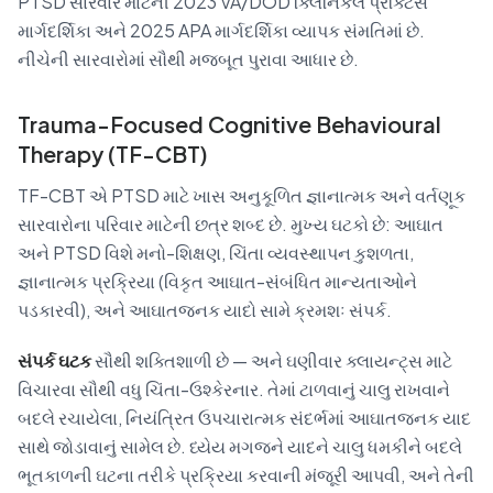
PTSD સારવાર માટેની 2023 VA/DOD ક્લિનિકલ પ્રેક્ટિસ
માર્ગદર્શિકા અને 2025 APA માર્ગદર્શિકા વ્યાપક સંમતિમાં છે.
નીચેની સારવારોમાં સૌથી મજબૂત પુરાવા આધાર છે.
Trauma-Focused Cognitive Behavioural
Therapy (TF-CBT)
TF-CBT એ PTSD માટે ખાસ અનુકૂળિત જ્ઞાનાત્મક અને વર્તણૂક
સારવારોના પરિવાર માટેની છત્ર શબ્દ છે. મુખ્ય ઘટકો છે: આઘાત
અને PTSD વિશે મનો-શિક્ષણ, ચિંતા વ્યવસ્થાપન કુશળતા,
જ્ઞાનાત્મક પ્રક્રિયા (વિકૃત આઘાત-સંબંધિત માન્યતાઓને
પડકારવી), અને આઘાતજનક યાદો સામે ક્રમશઃ સંપર્ક.
સંપર્ક ઘટક
સૌથી શક્તિશાળી છે — અને ઘણીવાર ક્લાયન્ટ્સ માટે
વિચારવા સૌથી વધુ ચિંતા-ઉશ્કેરનાર. તેમાં ટાળવાનું ચાલુ રાખવાને
બદલે રચાયેલા, નિયંત્રિત ઉપચારાત્મક સંદર્ભમાં આઘાતજનક યાદ
સાથે જોડાવાનું સામેલ છે. ધ્યેય મગજને યાદને ચાલુ ધમકીને બદલે
ભૂતકાળની ઘટના તરીકે પ્રક્રિયા કરવાની મંજૂરી આપવી, અને તેની