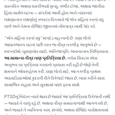
વાસ્તવિક અથવા ધમકીભર્યા મૃત્યુ, ગંભીર ઈજા, અથવા જાતીય
હિંસા સામેલ ઘટના — સંપર્કમાં આવી હોય અને ત્યારબાદ
લક્ષણાત્મક લક્ષણોનું ક્લસ્ટર વિકસાવે જે એક મહિના કરતાં વધુ
ચાલે અને તેમના રોજિંદા જીવનમાં નોંધપાત્ર ખામી પેદા કરે.
“એક મહિના કરતાં વધુ”
માપદંડ મહત્ત્વનો છે. ઘણા લોકો
આઘાતજનક ઘટના પછી તરત જ તીવ્ર તકલીફ અનુભવે છે —
સ્વપ્નદોષો, ઘૂસણખોર યાદો, અતિજાગૃતિ, ભાવનાત્મક નિષ્ક્રિયતા.
આ સામાન્ય તીવ્ર તાણ પ્રતિક્રિયા છે.
નર્વસ સિસ્ટમ એવા
અનુભવ પર પ્રક્રિયા કરવાનો પ્રયાસ કરી રહી છે જેણે તેની
ક્ષમતાને ઓવરવ્હેલ્મ કરી. ઘણા લોકો માટે, આ તકલીફ પ્રથમ
અઠવાડિયાઓમાં કુદરતી રીતે ઉકેલાઈ જાય છે, ખાસ કરીને સારા
સામાજિક સહારા અને સુરક્ષામાં પાછા ફરવા સાથે.
PTSDનું નિદાન ત્યારે થાય છે જ્યારે આ પ્રતિક્રિયા ઉકેલાતી નથી
— જ્યારે તે ચાલુ રહે છે, અથવા તીવ્ર સમયગાળાથી આગળ વધે છે,
અને જ્યારે તે વ્યક્તિના કામ, સંબંધો, અથવા રોજિંદા કાર્યક્ષમતામાં