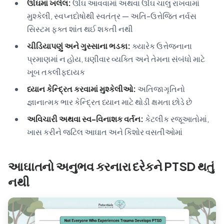
ઊંઘમાં ખલેલ:
ઊંઘ આવવામાં અથવા ઊંઘ ચાલુ રાખવામાં
મુશ્કેલી, સ્વપ્નદોષોથી સ્વતંત્ર — અતિ-ઉત્તેજિત નર્વસ
સિસ્ટમ ફક્ત શાંત થઈ શકતી નથી
ચીડિયાપણું અને ગુસ્સાના ભડકા:
ક્યારેક ઉત્તેજનાના
પ્રમાણમાં ન હોય, ઘણીવાર વ્યક્તિ અને તેમના સંબંધો માટે
ખૂબ તકલીફદાયક
ધ્યાન કેન્દ્રિત કરવામાં મુશ્કેલીઓ:
અતિજાગૃતિનો
જ્ઞાનાત્મક ભાર કેન્દ્રિત ધ્યાન માટે થોડી ક્ષમતા છોડે છે
અવિચારી અથવા સ્વ-વિનાશક વર્તન:
કેટલીક રજૂઆતોમાં,
ખાસ કરીને જટિલ આઘાત અને કિશોર વસતીઓમાં
આઘાતનો અનુભવ કરનારા દરેકને PTSD થતું
નથી