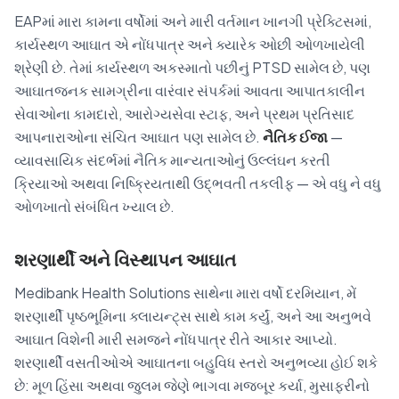
EAPમાં મારા કામના વર્ષોમાં અને મારી વર્તમાન ખાનગી પ્રેક્ટિસમાં,
કાર્યસ્થળ આઘાત એ નોંધપાત્ર અને ક્યારેક ઓછી ઓળખાયેલી
શ્રેણી છે. તેમાં કાર્યસ્થળ અકસ્માતો પછીનું PTSD સામેલ છે, પણ
આઘાતજનક સામગ્રીના વારંવાર સંપર્કમાં આવતા આપાતકાલીન
સેવાઓના કામદારો, આરોગ્યસેવા સ્ટાફ, અને પ્રથમ પ્રતિસાદ
આપનારાઓના સંચિત આઘાત પણ સામેલ છે.
નૈતિક ઈજા
—
વ્યાવસાયિક સંદર્ભમાં નૈતિક માન્યતાઓનું ઉલ્લંઘન કરતી
ક્રિયાઓ અથવા નિષ્ક્રિયતાથી ઉદ્ભવતી તકલીફ — એ વધુ ને વધુ
ઓળખાતો સંબંધિત ખ્યાલ છે.
શરણાર્થી અને વિસ્થાપન આઘાત
Medibank Health Solutions સાથેના મારા વર્ષો દરમિયાન, મેં
શરણાર્થી પૃષ્ઠભૂમિના ક્લાયન્ટ્સ સાથે કામ કર્યું, અને આ અનુભવે
આઘાત વિશેની મારી સમજને નોંધપાત્ર રીતે આકાર આપ્યો.
શરણાર્થી વસતીઓએ આઘાતના બહુવિધ સ્તરો અનુભવ્યા હોઈ શકે
છે: મૂળ હિંસા અથવા જુલમ જેણે ભાગવા મજબૂર કર્યા, મુસાફરીનો