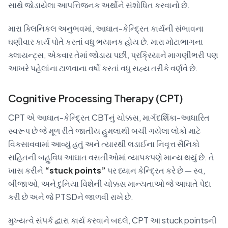
સાથે જોડાયેલા આપત્તિજનક અર્થોને સંશોધિત કરવાનો છે.
મારા ક્લિનિકલ અનુભવમાં, આઘાત-કેન્દ્રિત કાર્યની સંભાવના
ઘણીવાર કાર્ય પોતે કરતાં વધુ ભયાનક હોય છે. મારા મોટાભાગના
ક્લાયન્ટ્સ, એકવાર તેમાં જોડાય પછી, પ્રક્રિયાને માગણીભરી પણ
આખરે પહેલાંના ટાળવાના વર્ષો કરતાં વધુ સહ્ય તરીકે વર્ણવે છે.
Cognitive Processing Therapy (CPT)
CPT એ આઘાત-કેન્દ્રિત CBTનું ચોક્કસ, માર્ગદર્શિકા-આધારિત
સ્વરૂપ છે જે મૂળ રીતે જાતીય હુમલાથી બચી ગયેલા લોકો માટે
વિકસાવવામાં આવ્યું હતું અને ત્યારથી લડાઈના નિવૃત્ત સૈનિકો
સહિતની બહુવિધ આઘાત વસતીઓમાં વ્યાપકપણે માન્ય થયું છે. તે
ખાસ કરીને
“stuck points”
પર ધ્યાન કેન્દ્રિત કરે છે — સ્વ,
બીજાઓ, અને દુનિયા વિશેની ચોક્કસ માન્યતાઓ જે આઘાતે પેદા
કરી છે અને જે PTSDને જાળવી રાખે છે.
મુખ્યત્વે સંપર્ક દ્વારા કાર્ય કરવાને બદલે, CPT આ stuck pointsની