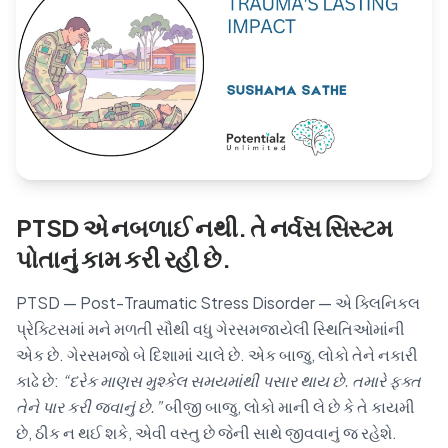
Blog
🇦🇺 English
📞 0410 261 838
PTSD એ નબળાઈ નથી. તે નર્વસ સિસ્ટમ
Book Appointment
પોતાનું કામ કરી રહી છે.
PTSD — Post-Traumatic Stress Disorder — એ ક્લિનિકલ
પ્રેક્ટિસમાં મને મળતી સૌથી વધુ ગેરસમજાયેલી સ્થિતિઓમાંની
એક છે. ગેરસમજો બે દિશામાં ચાલે છે. એક બાજુ, લોકો તેને નકારી
કાઢે છે:
“દરેક માણસ મુશ્કેલ સમયમાંથી પસાર થાય છે. તમારે ફક્ત
તેને પાર કરી જવાનું છે.”
બીજી બાજુ, લોકો માની લે છે કે તે કાયમી
છે, ઠીક ન થઈ શકે, એવી વસ્તુ છે જેની સાથે જીવવાનું જ રહેશે.