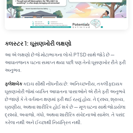
ક્લસ્ટર 1: ઘૂસણખોરી લક્ષણો
આ એ લક્ષણો છે જે મોટાભાગના લોકો PTSD સાથે જોડે છે —
આઘાતજનક ઘટના સમાપ્ત થયા પછી પણ તેનો ઘૂસણખોર રીતે ફરી
અનુભવ.
ફ્લેશબેક
કદાચ સૌથી નોંધનીય છે: અનિચ્છનીય, તકલીફદાયક
ઘૂસણખોરી જેમાં વ્યક્તિ આઘાતના પાસાઓને એ રીતે ફરી અનુભવે
છે જાણે કે તે વર્તમાન ક્ષણમાં ફરી થઈ રહ્યું હોય. તે દ્રશ્ય, શ્રાવ્ય,
ઘ્રાણીય, અથવા શારીરિક હોઈ શકે છે — મૂળ ઘટના સાથે જોડાયેલા
દ્રશ્યો, અવાજો, ગંધો, અથવા શારીરિક સંવેદનાઓ સામેલ. તે પસંદ
કરેલા નથી અને ઈચ્છાથી નિયંત્રિત નથી.