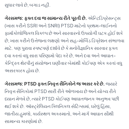
સુધાર લાવે છે, બગાડ નહીં.
ગેરસમજ: ફક્ત દવા જ સામાન્ય રીતે પૂરતી છે.
એન્ટિડિપ્રેસન્ટ્સ
(ખાસ કરીને SSRI અને SNRI) PTSD માટેનો પ્રથમ-લાઈનનો
ફાર્માકોલોજિકલ વિકલ્પ છે અને સારવારનો ઉપયોગી ઘટક હોઈ શકે
છે, ખાસ કરીને ઉત્તેજના લક્ષણો અને સહ-મોર્બિડ ડિપ્રેશન સંભાળવા
માટે. પણ પુરાવા સ્પષ્ટપણે દર્શાવે છે કે મનોવૈજ્ઞાનિક સારવાર ફક્ત
દવા કરતાં વધુ સારા પરિણામો પેદા કરે છે, અને દવા અને આઘાત-
કેન્દ્રિત થેરપીનું સંયોજન ઘણીવાર બેમાંથી કોઈપણ એક કરતાં વધુ
અસરકારક હોય છે.
ગેરસમજ: PTSD ફક્ત નિવૃત્ત સૈનિકોને જ અસર કરે છે.
જ્યારે
નિવૃત્ત સૈનિકોમાં PTSD સારી રીતે ઓળખાય છે અને યોગ્ય રીતે
ધ્યાન મેળવે છે, ત્યારે PTSD કોઈપણ આઘાતજનક અનુભવ પછી
થઈ શકે છે. ઑસ્ટ્રેલિયન ક્લિનિકલ સેટિંગ્સમાં, ઘરેલું હિંસા,
જાતીય હુમલો, કાર્યસ્થળ અકસ્માતો, અને માર્ગ આઘાત સૌથી
સામાન્ય કારણોમાં છે.