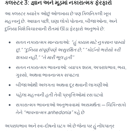
ક્લસ્ટર 3: જ્ઞાન અને મૂડમાં નકારાત્મક ફેરફારો
આ ક્લસ્ટર ક્યારેક ઓછું ઓળખાય છે પણ ક્લિનિકલી ખૂબ
મહત્ત્વનું છે. આઘાત પછી, ઘણા લોકો પોતાના, બીજાઓના, અને
દુનિયા વિશે વિચારવાની રીતમાં ઊંડા ફેરફારો અનુભવે છે:
સતત નકારાત્મક માન્યતાઓ:
“હું કાયમ માટે નુકસાન પામ્યો
છું,” “દુનિયા સંપૂર્ણપણે અસુરક્ષિત છે,” “કોઈનો ભરોસો કરી
શકાય નહીં,” “તે મારી ભૂલ હતી”
સતત નકારાત્મક ભાવનાઓ: વ્યાપક શરમ, અપરાધભાવ, ભય,
ગુસ્સો, અથવા ભાવનાત્મક સપાટતા
બીજાઓથી અલગતા અથવા દૂર થવાની લાગણીઓ
પહેલા મહત્ત્વની હતી તેવી પ્રવૃત્તિઓમાં રસ ઘટવો
સકારાત્મક ભાવનાઓ અનુભવવામાં અસમર્થતા — ચિકિત્સકો
તેને
“ભાવનાત્મક anhedonia”
કહે છે
અપરાધભાવ અને સ્વ-દોષનો ઘટક એ છે જેના પર હું નોંધપાત્ર