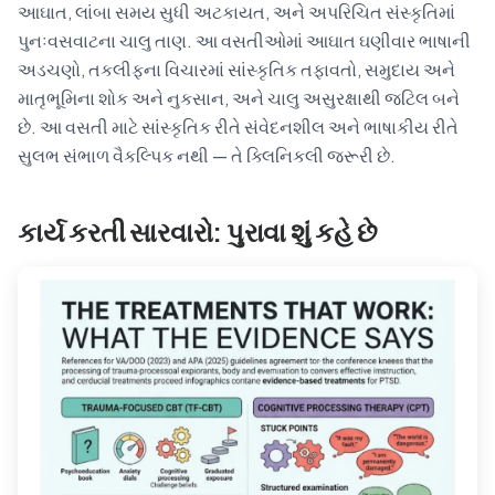
આઘાત, લાંબા સમય સુધી અટકાયત, અને અપરિચિત સંસ્કૃતિમાં
પુનઃવસવાટના ચાલુ તાણ. આ વસતીઓમાં આઘાત ઘણીવાર ભાષાની
અડચણો, તકલીફના વિચારમાં સાંસ્કૃતિક તફાવતો, સમુદાય અને
માતૃભૂમિના શોક અને નુકસાન, અને ચાલુ અસુરક્ષાથી જટિલ બને
છે. આ વસતી માટે સાંસ્કૃતિક રીતે સંવેદનશીલ અને ભાષાકીય રીતે
સુલભ સંભાળ વૈકલ્પિક નથી — તે ક્લિનિકલી જરૂરી છે.
કાર્ય કરતી સારવારો: પુરાવા શું કહે છે