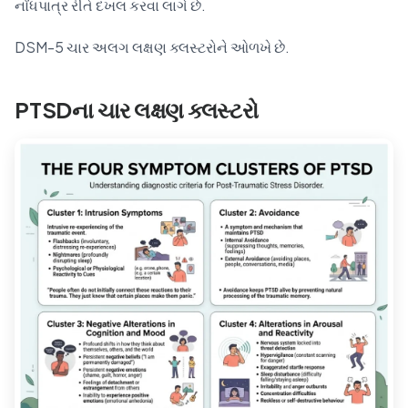
નોંધપાત્ર રીતે દખલ કરવા લાગે છે.
DSM-5 ચાર અલગ લક્ષણ ક્લસ્ટરોને ઓળખે છે.
PTSDના ચાર લક્ષણ ક્લસ્ટરો