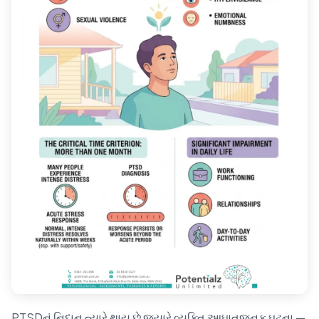
PTSDનું નિદાન ત્યારે થાય છે જ્યારે વ્યક્તિ આઘાતજનક ઘટના —