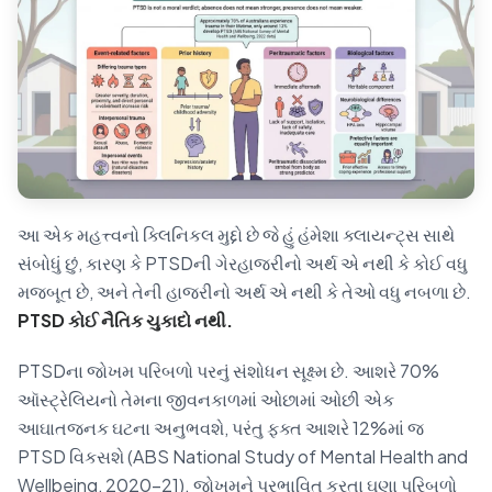
આ એક મહત્ત્વનો ક્લિનિકલ મુદ્દો છે જે હું હંમેશા ક્લાયન્ટ્સ સાથે
સંબોધું છું, કારણ કે PTSDની ગેરહાજરીનો અર્થ એ નથી કે કોઈ વધુ
મજબૂત છે, અને તેની હાજરીનો અર્થ એ નથી કે તેઓ વધુ નબળા છે.
PTSD કોઈ નૈતિક ચુકાદો નથી.
PTSDના જોખમ પરિબળો પરનું સંશોધન સૂક્ષ્મ છે. આશરે 70%
ઑસ્ટ્રેલિયનો તેમના જીવનકાળમાં ઓછામાં ઓછી એક
આઘાતજનક ઘટના અનુભવશે, પરંતુ ફક્ત આશરે 12%માં જ
PTSD વિકસશે (ABS National Study of Mental Health and
Wellbeing, 2020–21). જોખમને પ્રભાવિત કરતા ઘણા પરિબળો