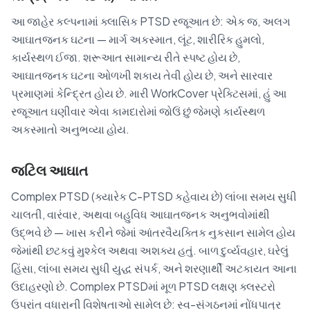
આ જાહેર કલ્પનામાં ક્લાસિક PTSD રજૂઆત છે: એક જ, અલગ
આઘાતજનક ઘટના — માર્ગ અકસ્માત, લૂંટ, શારીરિક હુમલો,
કાર્યસ્થળ ઈજા. શરૂઆત સામાન્ય રીતે સ્પષ્ટ હોય છે,
આઘાતજનક ઘટના ઓળખી શકાય તેવી હોય છે, અને સારવાર
પ્રમાણમાં કેન્દ્રિત હોય છે. મારી WorkCover પ્રેક્ટિસમાં, હું આ
રજૂઆત ઘણીવાર એવા કામદારોમાં જોઉં છું જેમણે કાર્યસ્થળ
અકસ્માતો અનુભવ્યા હોય.
જટિલ આઘાત
Complex PTSD (ક્યારેક C-PTSD કહેવાય છે) લાંબા સમય સુધી
ચાલતી, વારંવાર, અથવા બહુવિધ આઘાતજનક અનુભવોમાંથી
ઉદ્ભવે છે — ખાસ કરીને જેમાં આંતરવૈયક્તિક નુકસાન સામેલ હોય
જેમાંથી છટકવું મુશ્કેલ અથવા અશક્ય હતું. બાળ દુર્વ્યવહાર, ઘરેલું
હિંસા, લાંબા સમય સુધી યુદ્ધ સંપર્ક, અને શરણાર્થી અટકાયત આના
ઉદાહરણો છે. Complex PTSDમાં મૂળ PTSD લક્ષણ ક્લસ્ટરો
ઉપરાંત વધારાની વિશેષતાઓ સામેલ છે: સ્વ-સંગઠનમાં નોંધપાત્ર