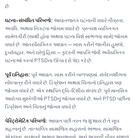
છે:
ઘટના-સંબંધિત પરિબળો:
આઘાતજનક ઘટનાની વધારે તીવ્રતા,
અવધિ, અથવા નિકટતા જોખમ વધારે છે. પ્રત્યક્ષ વ્યક્તિગત
સામેલગીરી (સાક્ષી હોવા અથવા ઘટના વિશે સાંભળવા સામે) જોખમ
વધારે છે. આંતરવૈયક્તિક આઘાત — ખાસ કરીને જાતીય હુમલો,
દુર્વ્યવહાર, અને ઘરેલું હિંસા — કુદરતી આપત્તિ જેવી અવૈયક્તિક
ઘટનાઓ કરતાં PTSDના ઊંચા દરો પેદા કરે છે.
પૂર્વ ઇતિહાસ:
પૂર્વ આઘાત, ખાસ કરીને બાળપણમાં, સંવેદનશીલતા
નોંધપાત્ર રીતે વધારે છે. ડિપ્રેશન અથવા ચિંતાનો ઇતિહાસ પણ
જોખમ વધારે છે. એક સ્થાપિત દ્વિ-દિશીય સંબંધ છે: પૂર્વ માનસિક
આરોગ્ય મુશ્કેલીઓ PTSDનું જોખમ વધારે છે, અને PTSD પછીના
ડિપ્રેશન અને ચિંતાનું જોખમ વધારે છે.
પેરિટ્રોમેટિક પરિબળો:
આઘાત પછી તરત જ શું થાય છે તે ખૂબ
મહત્ત્વનું છે. તાત્કાલિક સામાજિક સહારાનો અભાવ, સામાજિક
એકલતા, સુરક્ષાનો અભાવ અનુભવવો, અને અપૂરતી તીવ્ર સંભાળ