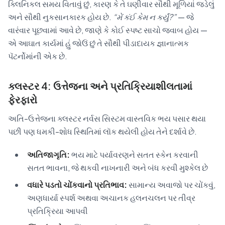
ક્લિનિકલ સમય વિતાવું છું, કારણ કે તે ઘણીવાર સૌથી મૂળિયાં જડેલું
અને સૌથી નુકસાનકારક હોય છે.
“મેં કંઈ કેમ ન કર્યું?”
— જે
વારંવાર પૂછવામાં આવે છે, જાણે કે કોઈ સ્પષ્ટ સાચો જવાબ હોય —
એ આઘાત કાર્યમાં હું જોઉં છું તે સૌથી પીડાદાયક જ્ઞાનાત્મક
પૅટર્નોમાંની એક છે.
ક્લસ્ટર 4: ઉત્તેજના અને પ્રતિક્રિયાશીલતામાં
ફેરફારો
અતિ-ઉત્તેજના ક્લસ્ટર નર્વસ સિસ્ટમ વાસ્તવિક ભય પસાર થયા
પછી પણ ધમકી-શોધ સ્થિતિમાં લૉક થયેલી હોય તેને દર્શાવે છે.
અતિજાગૃતિ:
ભય માટે પર્યાવરણને સતત સ્કેન કરવાની
સતત ભાવના, જે થકવી નાખનારી અને બંધ કરવી મુશ્કેલ છે
વધારે પડતો ચોંકવાનો પ્રતિભાવ:
સામાન્ય અવાજો પર ચોંકવું,
અણધાર્યા સ્પર્શ અથવા અચાનક હલનચલન પર તીવ્ર
પ્રતિક્રિયા આપવી