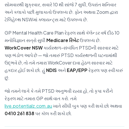
સોમવારથી શુક્રવાર, સવારે 10 થી સાંજે 7 સુધી, ઉપરાંત શનિવાર
અને કલાકો પછી મુલાકાતો ઉપલબ્ધ છે. ફોન અથવા Zoom દ્વારા
ટેલિહેલ્થ NSWમાં ક્લાયન્ટ્સ માટે ઉપલબ્ધ છે.
GP Mental Health Care Plan રેફરલ સાથે કૅલેન્ડર વર્ષ દીઠ 10
મનોવિજ્ઞાન સત્રો સુધી
Medicare રિબેટ
ઉપલબ્ધ છે.
WorkCover NSW
કાર્યસ્થળ-સંબંધિત PTSDની સારવાર માટે
પણ ભંડોળ આપે છે — જો તમારું PTSD કાર્યસ્થળની ઘટનામાંથી
ઉદ્ભવે છે, તો તમે તમારા WorkCover દાવા હેઠળ સારવાર માટે
હકદાર હોઈ શકો છો. હું
NDIS
અને
EAP/EPP
રેફરલ પણ સ્વીકારું
છું.
જો તમને લાગે કે તમે PTSD અનુભવી રહ્યા હો, તો કૃપા કરીને
રેફરલ માટે તમારા GP સાથે વાત કરો. તમે
live.potentialz.com.au
ખાતે સીધી બુક પણ કરી શકો છો અથવા
0410 261 838
પર કૉલ કરી શકો છો.