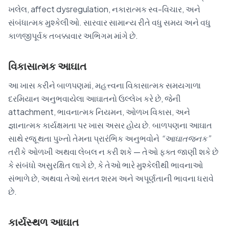
ખલેલ, affect dysregulation, નકારાત્મક સ્વ-વિચાર, અને
સંબંધાત્મક મુશ્કેલીઓ. સારવાર સામાન્ય રીતે વધુ સમય અને વધુ
કાળજીપૂર્વક તબક્કાવાર અભિગમ માંગે છે.
વિકાસાત્મક આઘાત
આ ખાસ કરીને બાળપણમાં, મહત્ત્વના વિકાસાત્મક સમયગાળા
દરમિયાન અનુભવાયેલા આઘાતનો ઉલ્લેખ કરે છે, જેની
attachment, ભાવનાત્મક નિયમન, ઓળખ વિકાસ, અને
જ્ઞાનાત્મક કાર્યક્ષમતા પર ખાસ અસર હોય છે. બાળપણના આઘાત
સાથે રજૂ થતા પુખ્તો તેમના પ્રારંભિક અનુભવોને
“આઘાતજનક”
તરીકે ઓળખી અથવા લેબલ ન કરી શકે — તેઓ ફક્ત જાણી શકે છે
કે સંબંધો અસુરક્ષિત લાગે છે, કે તેઓ ભારે મુશ્કેલીથી ભાવનાઓ
સંભાળે છે, અથવા તેઓ સતત શરમ અને અપૂર્ણતાની ભાવના ધરાવે
છે.
કાર્યસ્થળ આઘાત