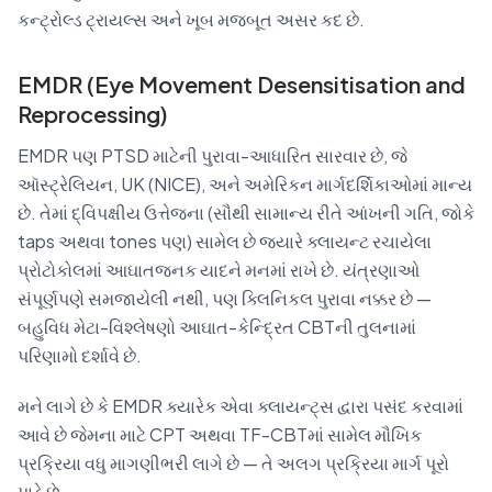
કન્ટ્રોલ્ડ ટ્રાયલ્સ અને ખૂબ મજબૂત અસર કદ છે.
EMDR (Eye Movement Desensitisation and
Reprocessing)
EMDR પણ PTSD માટેની પુરાવા-આધારિત સારવાર છે, જે
ઑસ્ટ્રેલિયન, UK (NICE), અને અમેરિકન માર્ગદર્શિકાઓમાં માન્ય
છે. તેમાં દ્વિપક્ષીય ઉત્તેજના (સૌથી સામાન્ય રીતે આંખની ગતિ, જોકે
taps અથવા tones પણ) સામેલ છે જ્યારે ક્લાયન્ટ રચાયેલા
પ્રોટોકોલમાં આઘાતજનક યાદને મનમાં રાખે છે. યંત્રણાઓ
સંપૂર્ણપણે સમજાયેલી નથી, પણ ક્લિનિકલ પુરાવા નક્કર છે —
બહુવિધ મેટા-વિશ્લેષણો આઘાત-કેન્દ્રિત CBTની તુલનામાં
પરિણામો દર્શાવે છે.
મને લાગે છે કે EMDR ક્યારેક એવા ક્લાયન્ટ્સ દ્વારા પસંદ કરવામાં
આવે છે જેમના માટે CPT અથવા TF-CBTમાં સામેલ મૌખિક
પ્રક્રિયા વધુ માગણીભરી લાગે છે — તે અલગ પ્રક્રિયા માર્ગ પૂરો
પાડે છે.