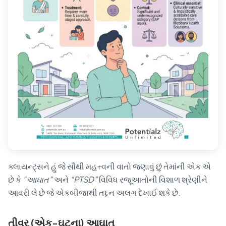
ક્લાયન્ટ્સને હું જે સૌથી મહત્ત્વની વાતો જણાવું છું તેમાંની એક એ
છે કે
“આઘાત”
અને
“PTSD”
વિવિધ રજૂઆતોની વિશાળ શ્રેણીને
આવરી લે છે જે એકબીજાથી તદ્દન અલગ દેખાઈ શકે છે.
તીવ્ર (એક-ઘટના) આઘાત