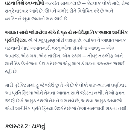
ઘટના વિશે સ્વપ્નદોષો
અત્યંત સામાન્ય છે — કેટલાક લોકો માટે, રોજ
રાત્રે વારંવાર આવે છે, ઊંઘને ગંભીર રીતે વિક્ષેપિત કરે છે અને
વ્યક્તિને સૂવા જવાનો ભય લાગે છે.
આઘાત સાથે જોડાયેલા સંકેતો પ્રત્યે મનોવૈજ્ઞાનિક અથવા શારીરિક
પ્રતિક્રિયા
એ બીજું ઘૂસણખોરી લક્ષણ છે. વ્યક્તિને આઘાતજનક
ઘટનાની યાદ અપાવનારી વસ્તુઓના સંપર્કમાં આવવું — એક
અવાજ, એક ગંધ, એક તારીખ, એક સ્થળ — તીવ્ર તકલીફ અને
શારીરિક ઉત્તેજના પેદા કરે છે જે એવું લાગે કે ઘટના
અત્યારે જ
થઈ
રહી છે.
મારી પ્રેક્ટિસમાં હું જે જોઉં છું તે એ છે કે લોકો શરૂઆતમાં ઘણીવાર
આ પ્રતિક્રિયાઓને તેમના આઘાત સાથે જોડતા નથી. તેઓ ફક્ત
જાણે છે કે અમુક સ્થળો તેમને ગભરાવે છે, અથવા અમુક અવાજો
એવી શારીરિક પ્રતિક્રિયા ઉશ્કેરે છે જે તેઓ સમજાવી શકતા નથી.
ક્લસ્ટર 2: ટાળવું