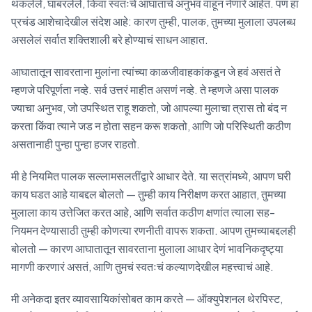
थकलेले, घाबरलेले, किंवा स्वतःचे आघाताचे अनुभव वाहून नेणारे आहेत. पण हा
प्रचंड आशेचादेखील संदेश आहे: कारण तुम्ही, पालक, तुमच्या मुलाला उपलब्ध
असलेलं सर्वात शक्तिशाली बरे होण्याचं साधन आहात.
आघातातून सावरताना मुलांना त्यांच्या काळजीवाहकांकडून जे हवं असतं ते
म्हणजे परिपूर्णता नव्हे. सर्व उत्तरं माहीत असणं नव्हे. ते म्हणजे असा पालक
ज्याचा अनुभव, जो उपस्थित राहू शकतो, जो आपल्या मुलाचा त्रास तो बंद न
करता किंवा त्याने जड न होता सहन करू शकतो, आणि जो परिस्थिती कठीण
असतानाही पुन्हा पुन्हा हजर राहतो.
मी हे नियमित पालक सल्लामसलतींद्वारे आधार देते. या सत्रांमध्ये, आपण घरी
काय घडत आहे याबद्दल बोलतो — तुम्ही काय निरीक्षण करत आहात, तुमच्या
मुलाला काय उत्तेजित करत आहे, आणि सर्वात कठीण क्षणांत त्याला सह-
नियमन देण्यासाठी तुम्ही कोणत्या रणनीती वापरू शकता. आपण तुमच्याबद्दलही
बोलतो — कारण आघातातून सावरताना मुलाला आधार देणं भावनिकदृष्ट्या
मागणी करणारं असतं, आणि तुमचं स्वतःचं कल्याणदेखील महत्त्वाचं आहे.
मी अनेकदा इतर व्यावसायिकांसोबत काम करते — ऑक्युपेशनल थेरपिस्ट,