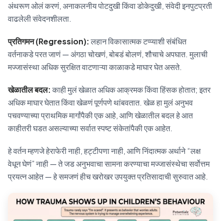
अंथरूण ओलं करणं, अनाकलनीय पोटदुखी किंवा डोकेदुखी, संवेदी इनपुटप्रती
वाढलेली संवेदनशीलता.
प्रतिगमन (Regression):
लहान विकासात्मक टप्प्याशी संबंधित
वर्तनाकडे परत जाणं — अंगठा चोखणं, बोबडं बोलणं, शौचाचे अपघात. मुलाची
मज्जासंस्था अधिक सुरक्षित वाटणाऱ्या काळाकडे माघार घेत असते.
खेळातील बदल:
काही मुलं खेळात अधिक आक्रमक किंवा हिंसक होतात; इतर
अधिक माघार घेतात किंवा खेळणं पूर्णपणे थांबवतात. खेळ हा मुलं अनुभव
पचवण्याच्या प्राथमिक मार्गांपैकी एक आहे, आणि खेळातील बदल हे आत
काहीतरी घडत असल्याच्या सर्वात स्पष्ट संकेतांपैकी एक आहेत.
हे वर्तन म्हणजे हेराफेरी नाही, हट्टीपणा नाही, आणि निंदात्मक अर्थाने “लक्ष
वेधून घेणं” नाही — ते जड अनुभवाचा सामना करण्याचा मज्जासंस्थेचा सर्वोत्तम
प्रयत्न आहेत — हे समजणं हीच खरोखर उपयुक्त प्रतिसादाची सुरुवात आहे.