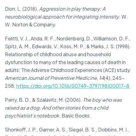
Dion, L. (2018).
Aggression in play therapy: A
neurobiological approach for integrating intensity
. W.
W. Norton & Company.
Felitti, V. J., Anda, R. F., Nordenberg, D., Williamson, D. F.,
Spitz, A. M., Edwards, V., Koss, M. P., & Marks, J. S. (1998).
Relationship of childhood abuse and household
dysfunction to many of the leading causes of death in
adults: The Adverse Childhood Experiences (ACE) study.
American Journal of Preventive Medicine, 14
(4), 245–
258.
https://doi.org/10.1016/S0749-3797(98)00017-8
Perry, B. D., & Szalavitz, M. (2006).
The boy who was
raised as a dog: And other stories from a child
psychiatrist’s notebook
. Basic Books.
Shonkoff, J. P., Garner, A. S., Siegel, B. S., Dobbins, M. I.,