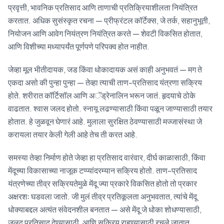
प्रवृत्ती, भावनिक प्रतिसाद आणि ताणाची प्रतिक्रियाशीलता नियंत्रित
करतात. अधिक सुसंस्कृत रचना — प्रीफ्रंटल कॉर्टेक्स, जे तर्क, सहानुभूती,
नियोजन आणि आवेग नियंत्रण नियंत्रित करते — शेवटी विकसित होतात,
आणि विशीच्या मध्यापर्यंत पूर्णपणे परिपक्व होत नाहीत.
जेव्हा मूल भीतीदायक, जड किंवा धोकादायक असं काही अनुभवतं — मग ते
एकदा असो की पुन्हा पुन्हा — तेव्हा त्याची ताण-प्रतिसाद यंत्रणा सक्रिय
होते. शरीरात कॉर्टिसॉल आणि अॅड्रेनालिन भरून जातं. हृदयाचे ठोके
वाढतात. श्वास जलद होतो. स्नायू लढण्यासाठी किंवा पळून जाण्यासाठी तयार
होतात. हे जुळवून घेणारं आहे. मुलाला सुरक्षित ठेवण्यासाठी मज्जासंस्था जे
करायला तयार केली गेली आहे तेच ती करत आहे.
समस्या तेव्हा निर्माण होते जेव्हा हा प्रतिसाद वारंवार, दीर्घ काळासाठी, किंवा
मेंदूच्या विकासाच्या नाजूक टप्प्यांदरम्यान सक्रिय होतो. ताण-प्रतिसाद
यंत्रणेच्या तीव्र सक्रियतेमुळे मेंदू ज्या प्रकारे विकसित होतो तो प्रकार
अक्षरशः घडवला जातो. जी मुलं तीव्र प्रतिकूलता अनुभवतात, त्यांचे मेंदू
धोक्याबद्दल अत्यंत संवेदनशील बनतात — असे मेंदू जे धोका शोधण्यासाठी,
जलद प्रतिसाद देण्यासाठी, आणि सक्रिय राहण्यासाठी रचले जातात.