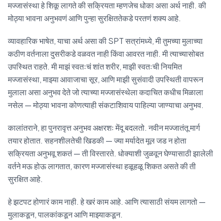
मज्जासंस्था हे शिकू लागते की सक्रियता म्हणजेच धोका असा अर्थ नाही. की
मोठ्या भावना अनुभवणं आणि पुन्हा सुरक्षिततेकडे परतणं शक्य आहे.
व्यावहारिक भाषेत, याचा अर्थ असा की SPT सत्रांमध्ये, मी तुमच्या मुलाच्या
कठीण वर्तनाला दुसरीकडे वळवत नाही किंवा आवरत नाही. मी त्याच्यासोबत
उपस्थित राहते. मी माझं स्वतःचं शांत शरीर, माझी स्वतःची नियमित
मज्जासंस्था, माझ्या आवाजाचा सूर, आणि माझी सुसंवादी उपस्थिती वापरून
मुलाला असा अनुभव देते जो त्याच्या मज्जासंस्थेला कदाचित कधीच मिळाला
नसेल — मोठ्या भावना कोणत्याही संकटाशिवाय पाहिल्या जाण्याचा अनुभव.
कालांतराने, हा पुनरावृत्त अनुभव अक्षरशः मेंदू बदलतो. नवीन मज्जातंतू मार्ग
तयार होतात. सहनशीलतेची खिडकी — ज्या मर्यादेत मूल जड न होता
सक्रियता अनुभवू शकतं — ती विस्तारते. धोक्याशी जुळवून घेण्यासाठी झालेली
वर्तने मऊ होऊ लागतात, कारण मज्जासंस्था हळूहळू शिकत असते की ती
सुरक्षित आहे.
हे झटपट होणारं काम नाही. हे खरं काम आहे. आणि त्यासाठी संयम लागतो —
मुलाकडून, पालकांकडून आणि माझ्याकडून.