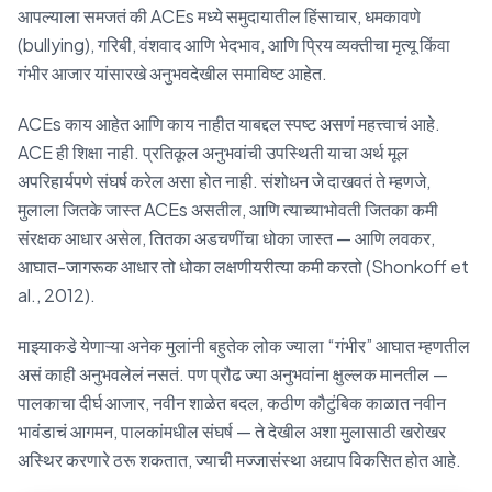
आपल्याला समजतं की ACEs मध्ये समुदायातील हिंसाचार, धमकावणे
(bullying), गरिबी, वंशवाद आणि भेदभाव, आणि प्रिय व्यक्तीचा मृत्यू किंवा
गंभीर आजार यांसारखे अनुभवदेखील समाविष्ट आहेत.
ACEs काय आहेत आणि काय नाहीत याबद्दल स्पष्ट असणं महत्त्वाचं आहे.
ACE ही शिक्षा नाही. प्रतिकूल अनुभवांची उपस्थिती याचा अर्थ मूल
अपरिहार्यपणे संघर्ष करेल असा होत नाही. संशोधन जे दाखवतं ते म्हणजे,
मुलाला जितके जास्त ACEs असतील, आणि त्याच्याभोवती जितका कमी
संरक्षक आधार असेल, तितका अडचणींचा धोका जास्त — आणि लवकर,
आघात-जागरूक आधार तो धोका लक्षणीयरीत्या कमी करतो (Shonkoff et
al., 2012).
माझ्याकडे येणाऱ्या अनेक मुलांनी बहुतेक लोक ज्याला “गंभीर” आघात म्हणतील
असं काही अनुभवलेलं नसतं. पण प्रौढ ज्या अनुभवांना क्षुल्लक मानतील —
पालकाचा दीर्घ आजार, नवीन शाळेत बदल, कठीण कौटुंबिक काळात नवीन
भावंडाचं आगमन, पालकांमधील संघर्ष — ते देखील अशा मुलासाठी खरोखर
अस्थिर करणारे ठरू शकतात, ज्याची मज्जासंस्था अद्याप विकसित होत आहे.