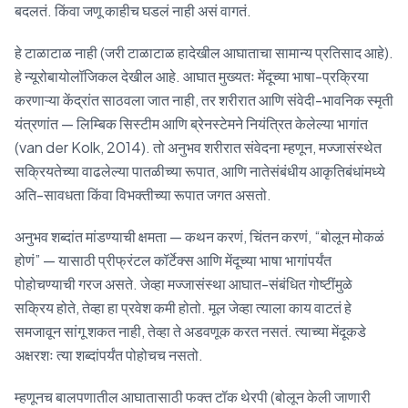
बदलतं. किंवा जणू काहीच घडलं नाही असं वागतं.
हे टाळाटाळ नाही (जरी टाळाटाळ हादेखील आघाताचा सामान्य प्रतिसाद आहे).
हे न्यूरोबायोलॉजिकल देखील आहे. आघात मुख्यतः मेंदूच्या भाषा-प्रक्रिया
करणाऱ्या केंद्रांत साठवला जात नाही, तर शरीरात आणि संवेदी-भावनिक स्मृती
यंत्रणांत — लिम्बिक सिस्टीम आणि ब्रेनस्टेमने नियंत्रित केलेल्या भागांत
(van der Kolk, 2014). तो अनुभव शरीरात संवेदना म्हणून, मज्जासंस्थेत
सक्रियतेच्या वाढलेल्या पातळीच्या रूपात, आणि नातेसंबंधीय आकृतिबंधांमध्ये
अति-सावधता किंवा विभक्तीच्या रूपात जगत असतो.
अनुभव शब्दांत मांडण्याची क्षमता — कथन करणं, चिंतन करणं, “बोलून मोकळं
होणं” — यासाठी प्रीफ्रंटल कॉर्टेक्स आणि मेंदूच्या भाषा भागांपर्यंत
पोहोचण्याची गरज असते. जेव्हा मज्जासंस्था आघात-संबंधित गोष्टींमुळे
सक्रिय होते, तेव्हा हा प्रवेश कमी होतो. मूल जेव्हा त्याला काय वाटतं हे
समजावून सांगू शकत नाही, तेव्हा ते अडवणूक करत नसतं. त्याच्या मेंदूकडे
अक्षरशः त्या शब्दांपर्यंत पोहोचच नसतो.
म्हणूनच बालपणातील आघातासाठी फक्त टॉक थेरपी (बोलून केली जाणारी