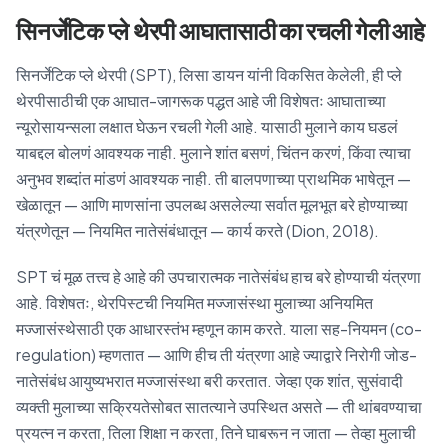
सिनर्जेटिक प्ले थेरपी आघातासाठी का रचली गेली आहे
सिनर्जेटिक प्ले थेरपी (SPT), लिसा डायन यांनी विकसित केलेली, ही प्ले
थेरपीसाठीची एक आघात-जागरूक पद्धत आहे जी विशेषतः आघाताच्या
न्यूरोसायन्सला लक्षात घेऊन रचली गेली आहे. यासाठी मुलाने काय घडलं
याबद्दल बोलणं आवश्यक नाही. मुलाने शांत बसणं, चिंतन करणं, किंवा त्याचा
अनुभव शब्दांत मांडणं आवश्यक नाही. ती बालपणाच्या प्राथमिक भाषेतून —
खेळातून — आणि माणसांना उपलब्ध असलेल्या सर्वात मूलभूत बरे होण्याच्या
यंत्रणेतून — नियमित नातेसंबंधातून — कार्य करते (Dion, 2018).
SPT चं मूळ तत्त्व हे आहे की उपचारात्मक नातेसंबंध हाच बरे होण्याची यंत्रणा
आहे. विशेषतः, थेरपिस्टची नियमित मज्जासंस्था मुलाच्या अनियमित
मज्जासंस्थेसाठी एक आधारस्तंभ म्हणून काम करते. याला सह-नियमन (co-
regulation) म्हणतात — आणि हीच ती यंत्रणा आहे ज्याद्वारे निरोगी जोड-
नातेसंबंध आयुष्यभरात मज्जासंस्था बरी करतात. जेव्हा एक शांत, सुसंवादी
व्यक्ती मुलाच्या सक्रियतेसोबत सातत्याने उपस्थित असते — ती थांबवण्याचा
प्रयत्न न करता, तिला शिक्षा न करता, तिने घाबरून न जाता — तेव्हा मुलाची