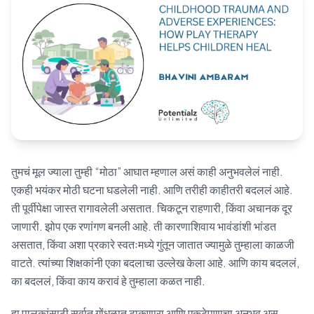
Blog
🇦🇺 English
📞 0410 261 838
तुमचं मूल ज्याला तुम्ही “मोठा” आघात म्हणाल असं काही अनुभवलेलं नाही.
Book Appointment
एकही भयंकर मोठी घटना घडलेली नाही. आणि तरीही काहीतरी बदललं आहे.
ती पूर्वीपेक्षा जास्त रागावलेली असतात. चिकटून राहणारी, किंवा अचानक दूर
जाणारी. झोप एक रणांगण बनली आहे. ती कारणाशिवाय भावंडांशी भांडत
असतात, किंवा अशा प्रकारे स्वतःमध्ये गुंतून जातात ज्यामुळे तुम्हाला काळजी
वाटते. त्यांच्या शिक्षकांनी एका बदलाचा उल्लेख केला आहे. आणि काय बदललं,
का बदललं, किंवा काय करावं हे तुम्हाला कळत नाही.
हा पालकांसाठी सर्वात गोंधळात टाकणारा आणि एकटेपणाचा अनुभव असू