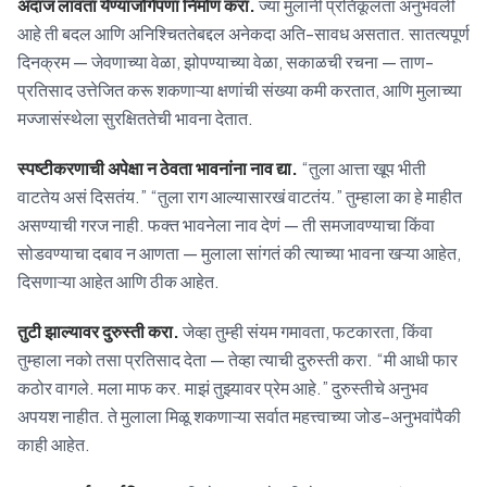
अंदाज लावता येण्याजोगेपणा निर्माण करा.
ज्या मुलांनी प्रतिकूलता अनुभवली
आहे ती बदल आणि अनिश्चिततेबद्दल अनेकदा अति-सावध असतात. सातत्यपूर्ण
दिनक्रम — जेवणाच्या वेळा, झोपण्याच्या वेळा, सकाळची रचना — ताण-
प्रतिसाद उत्तेजित करू शकणाऱ्या क्षणांची संख्या कमी करतात, आणि मुलाच्या
मज्जासंस्थेला सुरक्षिततेची भावना देतात.
स्पष्टीकरणाची अपेक्षा न ठेवता भावनांना नाव द्या.
“तुला आत्ता खूप भीती
वाटतेय असं दिसतंय.” “तुला राग आल्यासारखं वाटतंय.” तुम्हाला का हे माहीत
असण्याची गरज नाही. फक्त भावनेला नाव देणं — ती समजावण्याचा किंवा
सोडवण्याचा दबाव न आणता — मुलाला सांगतं की त्याच्या भावना खऱ्या आहेत,
दिसणाऱ्या आहेत आणि ठीक आहेत.
तुटी झाल्यावर दुरुस्ती करा.
जेव्हा तुम्ही संयम गमावता, फटकारता, किंवा
तुम्हाला नको तसा प्रतिसाद देता — तेव्हा त्याची दुरुस्ती करा. “मी आधी फार
कठोर वागले. मला माफ कर. माझं तुझ्यावर प्रेम आहे.” दुरुस्तीचे अनुभव
अपयश नाहीत. ते मुलाला मिळू शकणाऱ्या सर्वात महत्त्वाच्या जोड-अनुभवांपैकी
काही आहेत.