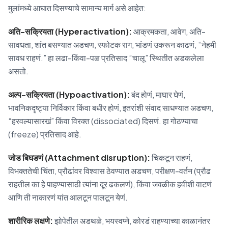
मुलांमध्ये आघात दिसण्याचे सामान्य मार्ग असे आहेत:
अति-सक्रियता (Hyperactivation):
आक्रमकता, आवेग, अति-
सावधता, शांत बसण्यात अडचण, स्फोटक राग, भांडणं उकरून काढणं, “नेहमी
सावध राहणं.” हा लढा-किंवा-पळ प्रतिसाद “चालू” स्थितीत अडकलेला
असतो.
अल्प-सक्रियता (Hypoactivation):
बंद होणं, माघार घेणं,
भावनिकदृष्ट्या निर्विकार किंवा बधीर होणं, इतरांशी संवाद साधण्यात अडचण,
“हरवल्यासारखं” किंवा विरक्त (dissociated) दिसणं. हा गोठण्याचा
(freeze) प्रतिसाद आहे.
जोड बिघडणं (Attachment disruption):
चिकटून राहणं,
विभक्ततेची चिंता, प्रौढांवर विश्वास ठेवण्यात अडचण, परीक्षण-वर्तन (प्रौढ
राहतील का हे पाहण्यासाठी त्यांना दूर ढकलणं), किंवा जवळीक हवीशी वाटणं
आणि ती नाकारणं यांत आलटून पालटून येणं.
शारीरिक लक्षणे:
झोपेतील अडथळे, भयस्वप्ने, कोरडं राहण्याच्या काळानंतर