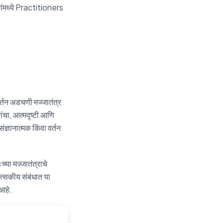
ंमध्ये Practitioners
्तन अडचणी मज्जातंत्र
ंचा, आत्मदृष्टी आणि
्ञानात्मक किंवा वर्तन
च्या मज्जातंत्राचे
्सकीय संबंधात या
 आहे.