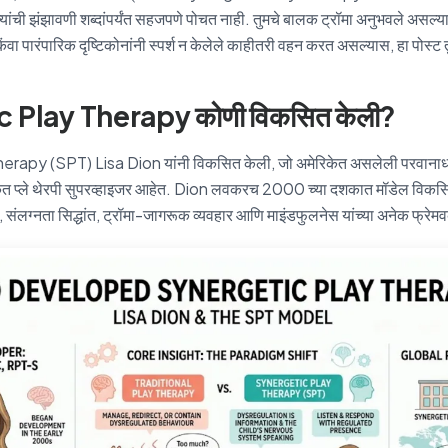
यांची झंझावणी शब्दांपर्यंत सहजपणे पोचत नाही. तुमचे बालक ट्रॉमा अनुभवले असल्
ंवा पारंपारिक दृष्टिकोनांनी स्पर्श न केलेले काहीतरी वहन करत असल्यास, हा पोस्ट 
 Play Therapy कोणी विकसित केली?
rapy (SPT) Lisa Dion यांनी विकसित केली, जो अमेरिकेत असलेली परवानाध
ृत प्ले थेरपी सुपरव्हाइजर आहेत. Dion लवकरच 2000 च्या दशकात मॉडेल विकसि
लग्नता सिद्धांत, ट्रॉमा-जागरूक व्यवहार आणि माइंडफुलनेस यांच्या अनेक फ्रेमवर