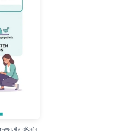
णून, मी हा दृष्टिकोन