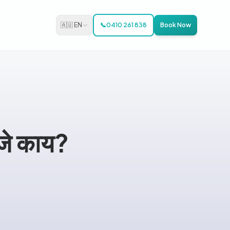
🇦🇺 EN
📞
0410 261 838
Book Now
े काय?