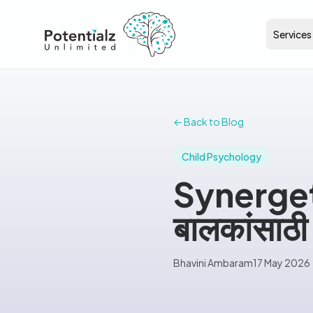
Services
← Back to Blog
Child Psychology
Synerget
बालकांसाठी
Bhavini Ambaram
17 May 2026