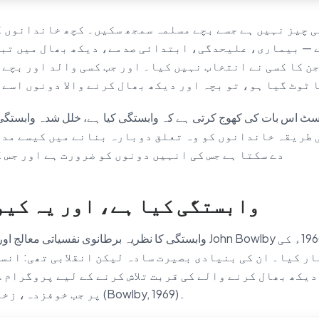
 چیز نہیں ہے جسے بچے مسلمہ سمجھ سکیں۔ کچھ خاندانوں ک
ے — بیماری، علیحدگی، ابتدائی صدمے، دیکھ بھال میں تب
 جن کا کسی نے انتخاب نہیں کیا۔ اور جب کسی والد اور بچے
 ٹوٹ گیا ہو، تو بچہ اور دیکھ بھال کرنے والا دونوں اسے
سٹ اس بات کی کھوج کرتی ہے کہ وابستگی کیا ہے، خلل شدہ وابستگی کیسی لگتی
دے سکتا ہے جس کی انہیں دونوں کو ضرورت ہے اور جس 
وابستگی کیا ہے، اور یہ کیو
وابستگی کا نظریہ برطانوی نفسیاتی معالج اور ماہر نفسیاتی تجزیہ lby
ر کیا۔ ان کی بنیادی بصیرت سادہ لیکن انقلابی تھی: انس
دیکھ بھال کرنے والے کی قربت تلاش کرنے کے لیے پروگرام 
پر جب خوفزدہ، زخمی، یا بیمار ہوں (Bowlby, 1969)۔