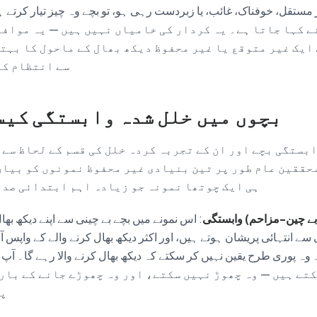
 مستقل، خوفناک، غائب، یا زبردست رہی ہو، تو بچے وہ چیز تیار کرتے
 کہا جاتا ہے۔ یہ کردار کی خامیاں نہیں ہیں — یہ موافق
ایک غیر متوقع یا غیر محفوظ دیکھ بھال کے ماحول کا بہت
سے انتظام کر
بچوں میں خلل شدہ وابستگی کیس
بستگی بچے اور ان کے تجربہ کردہ خلل کی قسم کے لحاظ سے 
حققین عام طور پر تین بنیادی غیر محفوظ نمونوں کو بیان
ہی ایک چوتھا نمونہ جو زیادہ اہم ابتدائی صدم
 بے چین-مزاحم) وابستگی
: اس نمونے میں بچے بے چینی سے اپنے دیکھ بھا
ے انتہائی پریشان ہوتے ہیں، اور اکثر دیکھ بھال کرنے والے کے واپس آن
ہ پوری طرح یقین نہیں کر سکتے کہ دیکھ بھال کرنے والا رہے گا۔ آپ والدین 
پر