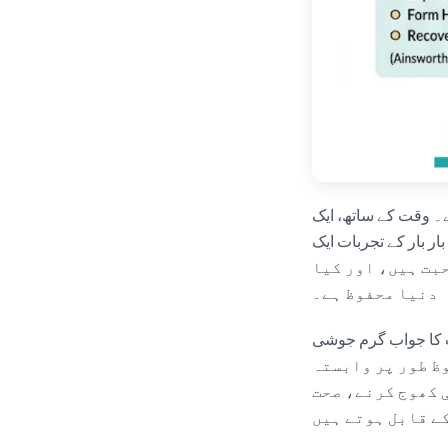
۔ وقت کے ساتھ، ایک
internal working m بن جاتے ہیں —
بت ہیں، اور کیا
دنیا محفوظ ہے۔
attunement، اور اعتماد کے
ظ طور پر وابستہ
 کھوج کرنے، صحت