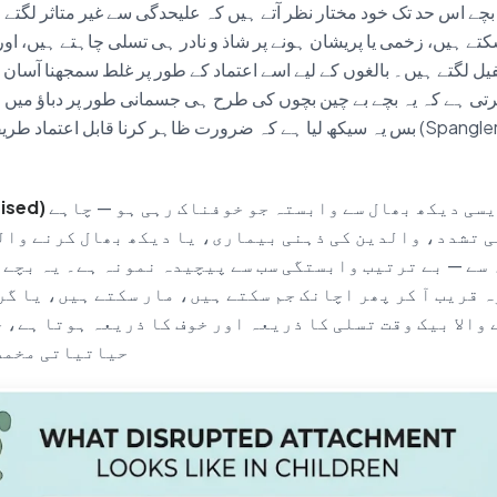
 بچے اس حد تک خود مختار نظر آتے ہیں کہ علیحدگی سے غیر متاثر لگتے 
ے ہیں، زخمی یا پریشان ہونے پر شاذ و نادر ہی تسلی چاہتے ہیں، اور
فیل لگتے ہیں۔ بالغوں کے لیے اسے اعتماد کے طور پر غلط سمجھنا آسا
رتی ہے کہ یہ بچے بے چین بچوں کی طرح ہی جسمانی طور پر دباؤ میں 
بس یہ سیکھ لیا ہے کہ ضرورت ظاہر کرنا قابل اعتماد طریقے سے تسلی نہیں لا
یسی دیکھ بھال سے وابستہ جو خوفناک رہی ہو — چاہے
 تشدد، والدین کی ذہنی بیماری، یا دیکھ بھال کرنے والے
 سے — بے ترتیب وابستگی سب سے پیچیدہ نمونہ ہے۔ یہ بچے 
ہ قریب آ کر پھر اچانک جم سکتے ہیں، مار سکتے ہیں، یا گر
والا بیک وقت تسلی کا ذریعہ اور خوف کا ذریعہ ہوتا ہے، 
حیاتیاتی مخمص