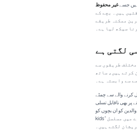
 ہیں جسے
غیر محفوظ
تیں ہیں۔ بچے کے
رین ممکنہ طریقے
نا سیکھ لیا ہے۔
ی لگتی ہے
مختلف طریقوں سے
 کرتے ہیں، ساتھ
ے سے وابستہ ہے۔
ل کرنے والے سے چمٹے
ے پر بھی ناقابل تسلی
کو ان بچوں کو “velcro
kids” کہتے سن سکتے ہیں — وہ چھوڑ نہیں سکتے، اور وہ چھوڑے جانے کے بارے میں مسلسل
یشان لگتے ہیں۔