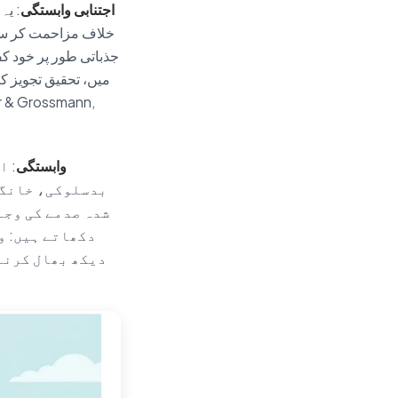
اجتنابی وابستگی
: یہ
خلاف مزاحمت کر سکت
جذباتی طور پر خود ک
میں، تحقیق تجویز ک
بے ترتیب (disorganised) وابستگی
: ا
بدسلوکی، خانگی
شدہ صدمے کی وجہ
دکھاتے ہیں: و
دیکھ بھال کرنے 