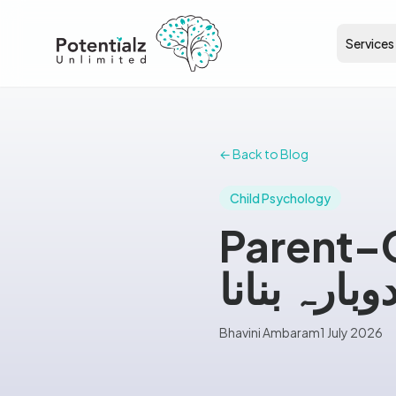
Services
← Back to Blog
Child Psychology
Pare: خلل
بارہ بنانا
Bhavini Ambaram
1 July 2026