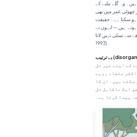
ہیں۔ وہ گلے ملنے کے
 چھوٹی عمر میں بھی
ن ہو سکتا ہے۔ حقیقت
ہوتے ہیں — انہوں نے
تا (Spangler & Grossmann,
1993)۔
 کے اپنے غیر حل
اکثر متضاد رویے
 سکتے ہیں۔ ان کا
جو ایک ناقابل حل
ہ پیدا کرتا ہے۔