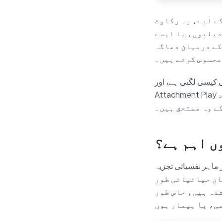
ے لیے، یہ رکاوٹ
دیلیوں، یا ایسے
 کے درمیان دھاگہ
 محسوس کرتے ہیں۔
 ہے، اور Parent–Child
Attachment Play نامی ایک خصوصی طریقہ خاندانوں کو وہ تعلق دوبارہ بنانے میں کیسے مدد
کے وہ مستحق ہیں۔
ں اہم ہے؟
John Bow نے 1950ء اور 1960ء کی
ان حیاتیاتی طور
شدہ ہیں، خاص طور