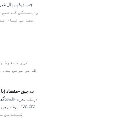
جب دیکھ بھال غیر
وابستگی کے نمونے
اعصابی نظام نے 
غیر محفوظ وا
ظاہر ہوتی ہے۔ م
بے چین-متضاد (یا
رہتے ہیں، علیحدگی س
ہوتے ہیں۔ و