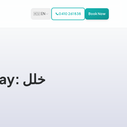
🇦🇺 EN
📞
0410 261 838
Book Now
Play