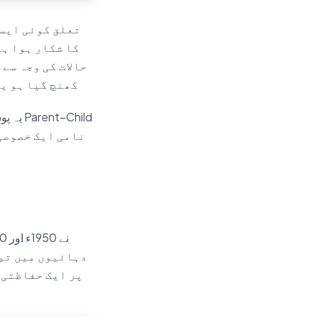
تعلق کوئی ایسی
کا شکار ہوا ہ
حالات کی وجہ سے
کھنچ گیا ہو یا
یہ پو
دہائیوں میں تیا
پر ایک حفاظتی 