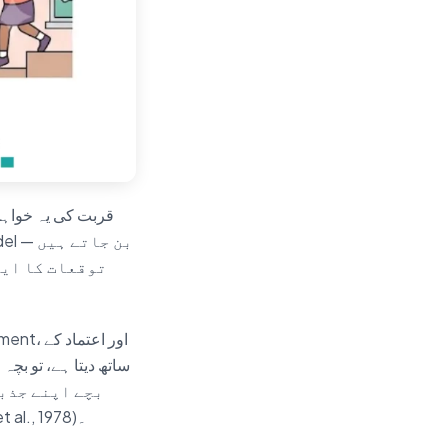
قربت کی یہ خواہش
توقعات کا ایک
ساتھ دیتا ہے، تو بچہ
بچے اپنے جذبا
مند دوستیاں بنانے، اور دباؤ سے بحال ہونے کے قابل ہوتے ہیں (Ainsworth et al., 1978)۔