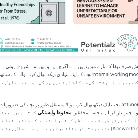
 صرف بقا کے بارے میں نہیں ہے، اگرچہ یہ وہیں سے شروع ہوتی ہے
بچے کے اپنے بنیادی دیکھ بھال کرنے والے کے ساتھ بار بار کے تجربات ایک odel
 مجموعہ کہ رشتے کیسے کام کرتے ہیں، کیا وہ خود قابل مح
جب ایک دیکھ بھال کرنے والا مستقل طور پر بچے کی ضروریات کا جواب گرم جوشی، 
 وہ چیز تیار کرتا ہے جسے محققین
محفوظ وابستگی
کہتے ہیں۔ محفو
ت کو بہتر طریقے سے منظم کرنے، اعتماد کے ساتھ دنیا کی