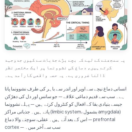
یہ سمجھنے کے لیے کہ بچے بڑے جذبات سے کیوں جدوجہد
کرتے ہیں، دماغ کی نشوونما پر ایک مختصر نظر
ڈالنا ضروری ہے۔ یہ حصہ واقعی کارآمد ہے۔
انسانی دماغ نیچے سے اوپر اور اندر سے باہر کی طرف نشوونما پاتا
ہے۔ سب سے قدیم دماغی علاقے — جو سانس اور دل کی دھڑکن
جیسے بنیادی بقا کے افعال کو کنٹرول کرتے ہیں — پہلے نشوونما
پاتے ہیں۔ جذباتی مراکز (limbic system، بشمول amygdala)
اس کے بعد آتے ہیں۔ عقلی، سوچنے والا دماغ — prefrontal
cortex — سب سے آخر میں۔