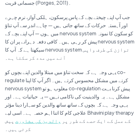
جسمانی قربت (Porges, 2011)۔
جب آپ اپنے چیختے بچے کے پاس پرسکون، ہلکی آواز، نرم چہرے
اور آہستہ حرکات کے ساتھ جاتی ہیں — چاہے اندر سے آپ تناؤ
میں ہوں — آپ اپنے بچے کے nervous system کو سکون کا نمونہ
پیش کر رہی ہیں۔ کافی دفعہ دہرانے پر ان کا nervous system
سیکھتا ہے کہ آپ کا nervous system توازن کی طرف واپس
آنے میں مدد کر سکتا ہے۔
یہی وجہ ہے کہ سخت تناؤ میں مبتلا والدین اپنے بچوں کو co-
regulate کرنے میں مشکل محسوس کرتے ہیں۔ اگر آپ کا اپنا
nervous system مغلوب ہو تو co-regulation پیش کرنا بہت
مشکل ہے۔ یہ والدینیت کی ناکامی نہیں — یہ حیاتیات ہے۔ اور
یہی وجہ ہے کہ بچوں کے ساتھ ساتھ والدین کو سہارا دینا مؤثر
علاجی کام کا اتنا اہم حصہ ہے۔ اسی لیے Bhavini play therapy
کے عمل کے ایک حصے کے طور پر
والدین کی مشاورت
پیش
کرتی ہیں۔