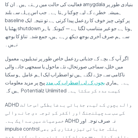
فعالیت کی حالت میں رہتے ہیں۔ ان کا amygdala بنیادی طور پر
ہمیشہ خطرے کے لیے چوکنا رہتا ہے۔ جب اس پہلے سے بلند
baseline پر کوئی چیز خوف کا ردِعمل پیدا کرتی ہے تو نتیجہ ایک
پھٹنا یا shutdown ہوتا ہے جو غیر متناسب لگتا ہے — کیونکہ باہر
سے ہم صرف آخری بوجھ دیکھ رہے ہیں، جمع شدہ تناؤ کا بوجھ
نہیں۔
اگر آپ کے بچے کے جذباتی ردِعمل خاص طور پر تبدیلیوں، معمول
میں خلل، سماجی صورتحال، نئے ماحول یا سمجھی جانے والی
ناکامی سے جڑے لگتے ہیں تو اضطراب ایک اہم عامل ہو سکتا
ہے۔ ہماری
بچوں کے لیے اضطراب کی مدد
پیج پر مزید معلومات
ہیں کہ Potentialz Unlimited کیسے مدد کر سکتا ہے۔
ADHD والے بچوں کے لیے، جذباتی بے ضابطگی اس حالت
کی سب سے چیلنجنگ اور اکثر کم توجہ دی جانے والی
خصوصیات میں سے ایک ہے۔ ADHD نہ صرف توجہ اور
impulse control بلکہ جذباتی تیزرفتاری کو بھی
متاثر کرتا ہے — جذبات کتنی تیزی سے اور کتنی شدت