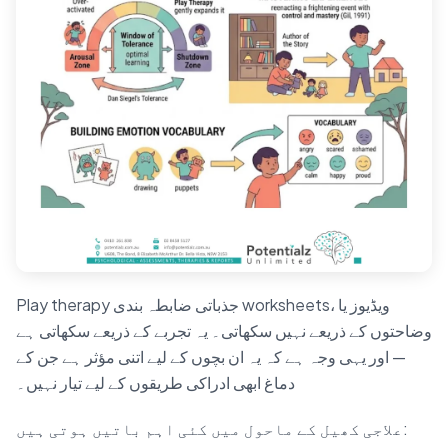
Play therapy جذباتی ضابطہ بندی worksheets، ویڈیوز یا
وضاحتوں کے ذریعے نہیں سکھاتی۔ یہ تجربے کے ذریعے سکھاتی ہے
— اور یہی وجہ ہے کہ یہ ان بچوں کے لیے اتنی مؤثر ہے جن کے
دماغ ابھی ادراکی طریقوں کے لیے تیار نہیں۔
علاجی کھیل کے ماحول میں کئی اہم باتیں ہوتی ہیں: