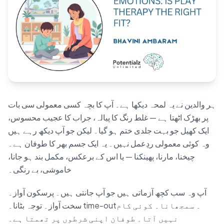
Blog
🇦🇺 English
📞 0410 261 838
ہر والدین نے یہ لمحہ دیکھا ہے۔ آپ کا بچہ کسی معمولی سی بات
پر بھڑک اٹھتا ہے — غلط رنگ کا پیالہ، جراب کا عجیب محسوس،
Book Appointment
ایک کھیل جو بہت جلدی ختم ہو گیا۔ لیکن جو آپ دیکھ رہے ہیں
وہ کوئی معمولی ردِعمل نہیں۔ یہ ایک جسم بھر کا طوفان ہے۔
چیخنا، مارنا، پھینکنا — یا اس کے برعکس، مکمل بند ہو جانا،
خاموشی، بے رنگی۔
آپ وہ سب کچھ آزماتی ہیں جو آپ جانتی ہیں۔ پرسکون آواز۔
سخت آواز۔ توجہ بٹانا۔ time-out۔ سمجھانا۔ کوئی کام
نہیں آتا۔ طوفان اپنی شرطوں پر تھمتا ہے۔