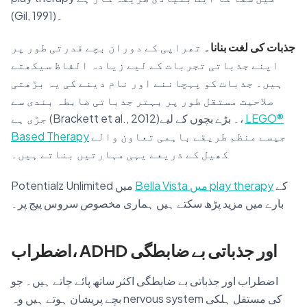
(Gil, 1991)۔
جذبات کی لغت بنانا۔
تھراپی کے دوران بچے قدرتی طور پر
اپنے جذباتی تجربات کے لیے زیادہ الفاظ سیکھتے
ہیں۔ جذبات کو پہچاننے اور نام دینے کی یہ بڑھتی
صلاحیت مستقل طور پر بہتر جذباتی ضابطہ بندی سے
LEGO®
جڑی ہے (Brackett et al., 2012)۔ بڑے بچوں کے لیے،
جیسے منظم طریقے باہمی تعاون والے
Based Therapy
کھیل کے ذریعے یہی مہارتیں بناتے ہیں۔
کے
Bella Vista میں play therapy
Potentialz Unlimited میں
بارے میں مزید پڑھ سکتے ہیں ہماری مخصوص سروس پیج پر۔
اضطراب، ADHD اور جذباتی بے ضابطگی
اضطراب اور جذباتی بے ضابطگی اکثر ساتھ پائے جاتے ہیں۔ جو
بچے پریشان ہوتے ہیں وہ nervous system کی مستقل ہلکی