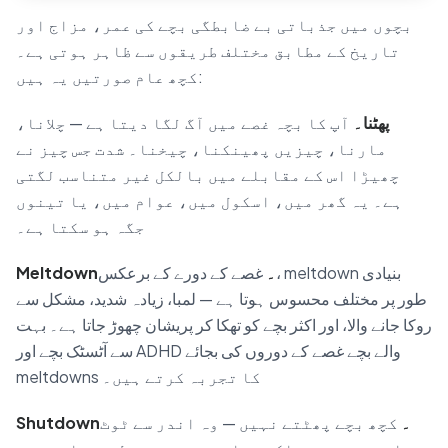
بچوں میں جذباتی بے ضابطگی بچے کی عمر، مزاج اور
تاریخ کے مطابق مختلف طریقوں سے ظاہر ہوتی ہے۔
کچھ عام صورتیں یہ ہیں:
پھٹنا۔
آپ کا بچہ غصے میں آگ لگا دیتا ہے — چلانا،
مارنا، چیزیں پھینکنا، چیخنا۔ شدت جس چیز نے
چھیڑا اس کے مقابلے میں بالکل غیر متناسب لگتی
ہے۔ یہ گھر میں، اسکول میں، عوام میں، یا تینوں
جگہ ہو سکتا ہے۔
Meltdown۔
غصے کے دورے کے برعکس، meltdown بنیادی
طور پر مختلف محسوس ہوتا ہے — لمبا، زیادہ شدید، مشکل سے
روکا جانے والا، اور اکثر بچے کو تھکا کر پریشان چھوڑ جاتا ہے۔ بہت
سے آٹسٹک بچے اور ADHD والے بچے غصے کے دوروں کی بجائے
meltdowns کا تجربہ کرتے ہیں۔
Shutdown۔
کچھ بچے پھٹتے نہیں — وہ اندر سے ٹوٹ