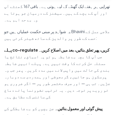
تھراپی ہر ہفتے ایک گھنٹے کے لیے ہوتی ہے۔ باقی 167 گھنٹے آپ
اور آپ کے بچے کے ہیں۔ سیشنز کے درمیان جو ہوتا ہے
وہ بے حد اہم ہے۔
یہ شواہد پر مبنی حکمت عملیاں ہیں جو Bhavini علاجی عمل کے
حصے کے طور پر والدین کے ساتھ شیئر کرتی ہیں:
پہلے co-regulate کریں، پھر تعلق بنائیں، بعد میں اصلاح کریں۔
جب آپ کا بچہ بے ضابطہ ہو تو یہ اسباق، نتائج یا
مسئلہ حل کرنے کا وقت نہیں ہے۔ پہلے انہیں ضابطہ
بندی کی حالت میں واپس لانے میں مدد کریں۔ پھر جب وہ
پرسکون ہو جائیں، گرمجوشی اور ہمدردی سے دوبارہ
جڑیں۔ تب ہی — اور صرف مختصر طور پر — اگر ضروری ہو
تو رویے پر توجہ دیں۔ یہ ترتیب نشوونما پاتے دماغ
کی سائنس کے مطابق ہے۔
پیش گوئی اور معمول بنائیں۔
جن بچوں کو بے ضابطگی کی