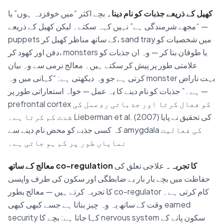
کھیل کے ذریعے جذبات کو نام دینا۔
بچے اکثر “میں خوفزدہ ہوں” یا
“مجھے شرمندگی ہے” نہیں کہہ سکتے۔ لیکن کھیل کے ذریعے —
puppets کے ساتھ مناظر کھیل کر، sand tray میں شخصیات کو
دفن اور کھود کر، monsters یا طوفان بنا کر — وہ ان جذبات کو
علامتی طور پر پیش کر سکتے ہیں۔ معالج نرمی سے وہ بیان
کرتی ہے جو وہ دیکھتی ہے: “کہانی میں وہ monster بہت ناراض
ہے۔” جذبات کو نام دینے کا یہ عمل — خواہ استعاراتی طور پر —
prefrontal cortex کو فعال کرتا اور جذباتی ردِعمل کی
شدت کم کرتا ہے۔ Lieberman et al. (2007) کی تحقیق نے پایا
کہ کسی جذبے کو محض نام دینے سے amygdala کی فعالیت
نمایاں طور پر کم ہو جاتی ہے۔
معالج کے ساتھ co-regulation کا تجربہ۔
علاجی تعلق کی
حفاظت میں بچے بار بار بے ضابطگی اور سکون کی طرف واپسی
کا تجربہ کرتے ہیں — معالج بطور co-regulator کام کرتی ہے۔
وقت کے ساتھ یہ وہ چیز بناتا ہے جسے کبھی کبھی earned
security کہا جاتا ہے: بچے کا nervous system سکون پانے کے