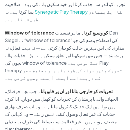
تجربے کو اندر سے جذب کرتا اور خود سکون پانے کی زیادہ صلاحیت
کا ایک بنیادی
Synergetic Play Therapy
پیدا کرتا ہے۔ یہ
طریقہ کار ہے۔
Window of tolerance کو وسیع کرنا۔
ماہر نفسیات Dan
Siegel نے “window of tolerance” کی اصطلاح وضع کی جو
بیداری کی اس بہترین حالت کو بیان کرتی ہے — نہ بہت فعال، نہ
بہت بند — جس میں سیکھنا اور تعلق ممکن ہے۔ بڑے جذبات والے
بچوں کی window of tolerance تنگ ہوتی ہے۔ Play
therapy تحریک پذیر مواد کی طرف بار بار محفوظ سفر
کے ذریعے اسے آہستہ آہستہ وسیع کرتی ہے۔
تجربات کو خارجی بنانا اور ان پر قابو پانا۔
جب بچے خوفناک،
الجھانے والے یا پریشان کن تجربات کو کھیل میں دوبارہ ادا کرتے
ہیں تو انہیں ایک حد تک کنٹرول ملتا ہے۔ وہ اب صرف بھاری
جذبات کے غیر فعال وصول کنندہ نہیں رہتے — وہ کہانی کے
مصنف ہوتے ہیں۔ غیر فعالیت سے تسلط کی طرف یہ تبدیلی
play therapy میں شفا کا ایک بنیادی طریقہ کار ہے