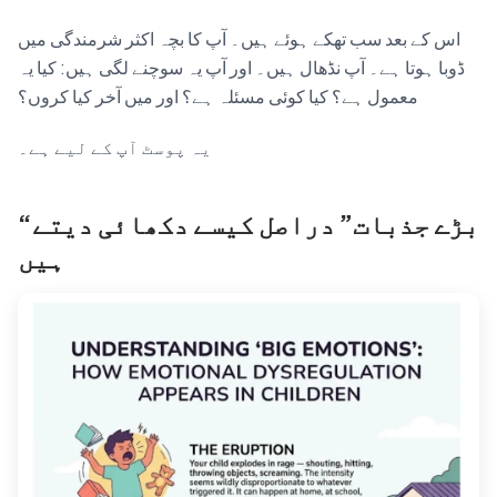
اس کے بعد سب تھکے ہوئے ہیں۔ آپ کا بچہ اکثر شرمندگی میں
ڈوبا ہوتا ہے۔ آپ نڈھال ہیں۔ اور آپ یہ سوچنے لگی ہیں: کیا یہ
معمول ہے؟ کیا کوئی مسئلہ ہے؟ اور میں آخر کیا کروں؟
یہ پوسٹ آپ کے لیے ہے۔
“بڑے جذبات” دراصل کیسے دکھائی دیتے
ہیں