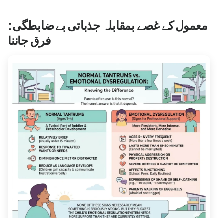
معمول کے غصے بمقابلہ جذباتی بے ضابطگی:
فرق جاننا