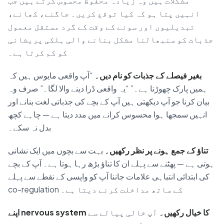
مشکلات ہیں وہ زیادہ محفوظ محسوس کرتے ہیں جب
انہیں پتا ہو کہ کیا توقع کریں۔ جاگنے، کھانے،
تبدیلیوں اور سونے کے وقت کے گرد مستقل معمول
جذبات کو سنبھالنا مشکل بنانے والی ہلکی پریشانی
کو کم کرتا ہے۔
بغیر فیصلے کے جذبات کو نام دیں۔
“آپ واقعی مایوس ہیں کہ
ہمیں پارک چھوڑنا ہے۔” “یہ واقعی ڈرا دینے والا لگا۔” صرف وہ
بیان کرنا جو آپ دیکھتی ہیں آپ کے بچے کی جذباتی لغت بنانے اور
انہیں سمجھا ہوا محسوس کرانے میں مدد دیتا ہے — چاہے کچھ
بدل نہ سکے۔
تناؤ کے جمع ہونے پر نظر رکھیں۔
بہت سے بچوں میں ایک نشانی
ہوتی ہے — پھٹنے سے پہلے ان کا تناؤ بڑھ رہا ہوتا ہے۔ آپ کے بچے
کی ابتدائی انتباہی علامات جاننا آپ کو واپسی کے نقطے سے پہلے
co-regulation کے ساتھ مداخلت کرنے دیتا ہے۔
اپنے nervous system کا خیال رکھیں۔
آپ خالی پیالے سے