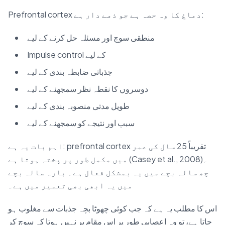
Prefrontal cortex دماغ کا وہ حصہ ہے جو ذمے دار ہے:
منطقی سوچ اور مسئلہ حل کرنے کے لیے
Impulse control کے لیے
جذباتی ضابطہ بندی کے لیے
دوسروں کا نقطہ نظر سمجھنے کے لیے
طویل مدتی منصوبہ بندی کے لیے
سبب اور نتیجے کو سمجھنے کے لیے
اہم بات یہ ہے: prefrontal cortex تقریباً 25 سال کی عمر
میں مکمل طور پر پختہ ہوتا ہے (Casey et al., 2008)۔
چھ سالہ بچے میں یہ بمشکل فعال ہے۔ بارہ سالہ بچے
میں یہ ابھی بھی تعمیر میں ہے۔
اس کا مطلب یہ ہے کہ جب کوئی چھوٹا بچہ جذبات سے مغلوب ہو
جاتا ہے، تو وہ اعصابی طور پر اس مقام پر نہیں ہوتا کہ سوچ کر