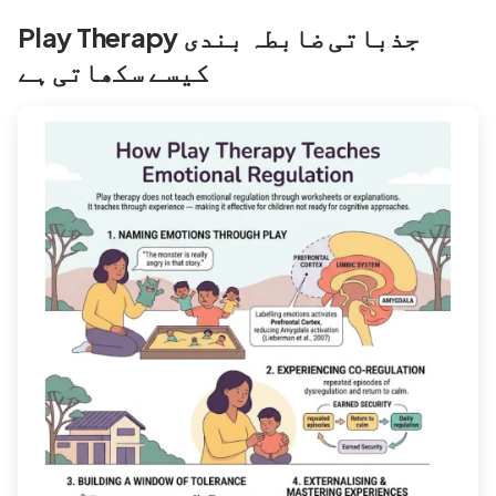
Play Therapy جذباتی ضابطہ بندی
کیسے سکھاتی ہے