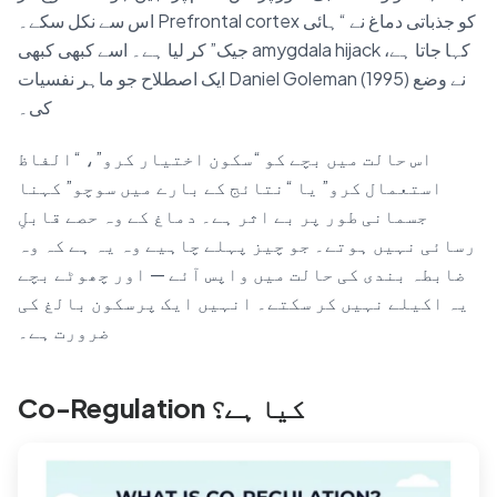
اس سے نکل سکے۔ Prefrontal cortex کو جذباتی دماغ نے “ہائی
جیک” کر لیا ہے۔ اسے کبھی کبھی amygdala hijack کہا جاتا ہے،
ایک اصطلاح جو ماہر نفسیات Daniel Goleman (1995) نے وضع
کی۔
اس حالت میں بچے کو “سکون اختیار کرو”، “الفاظ
استعمال کرو” یا “نتائج کے بارے میں سوچو” کہنا
جسمانی طور پر بے اثر ہے۔ دماغ کے وہ حصے قابلِ
رسائی نہیں ہوتے۔ جو چیز پہلے چاہیے وہ یہ ہے کہ وہ
ضابطہ بندی کی حالت میں واپس آئے — اور چھوٹے بچے
یہ اکیلے نہیں کر سکتے۔ انہیں ایک پرسکون بالغ کی
ضرورت ہے۔
Co-Regulation کیا ہے؟