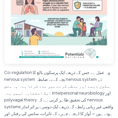
Co-regulation وہ عمل ہے جس کے ذریعے ایک پرسکون بالغ کا
nervous system بچے کے بے ضابطہ nervous system کو
سکون دینے اور منظم کرنے میں مدد کرتا ہے۔ یہ محض
ایک استعارہ نہیں ہے۔ interpersonal neurobiology اور
polyvagal theory کی تحقیق ظاہر کرتی ہے کہ nervous
systems واقعی غیر زبانی رابطے کے ذریعے ایک دوسرے پر اثر انداز
ہوتے ہیں — آواز کا لہجہ، چہرے کے تاثرات، سانس کی رفتار، اور