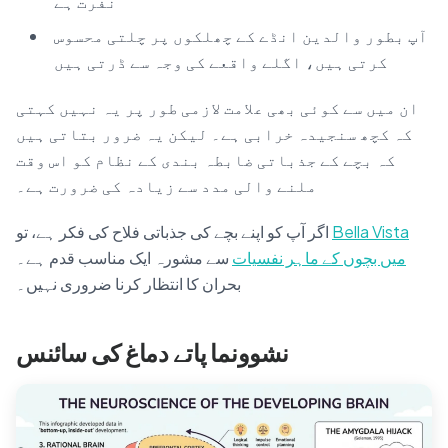
نفرت ہے”
آپ بطور والدین انڈے کے چھلکوں پر چلتی محسوس
کرتی ہیں، اگلے واقعے کی وجہ سے ڈرتی ہیں
ان میں سے کوئی بھی علامت لازمی طور پر یہ نہیں کہتی
کہ کچھ سنجیدہ خرابی ہے۔ لیکن یہ ضرور بتاتی ہیں
کہ بچے کے جذباتی ضابطہ بندی کے نظام کو اس وقت
ملنے والی مدد سے زیادہ کی ضرورت ہے۔
Bella Vista
اگر آپ کو اپنے بچے کی جذباتی فلاح کی فکر ہے، تو
میں بچوں کے ماہر نفسیات
سے مشورہ ایک مناسب قدم ہے۔
بحران کا انتظار کرنا ضروری نہیں۔
نشوونما پاتے دماغ کی سائنس