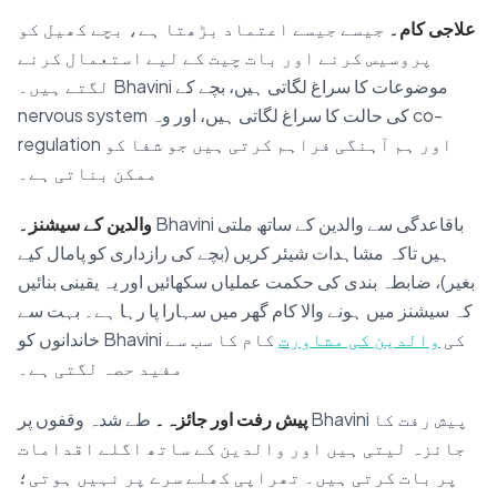
علاجی کام۔
جیسے جیسے اعتماد بڑھتا ہے، بچے کھیل کو
پروسیس کرنے اور بات چیت کے لیے استعمال کرنے
لگتے ہیں۔ Bhavini موضوعات کا سراغ لگاتی ہیں، بچے کے
nervous system کی حالت کا سراغ لگاتی ہیں، اور وہ co-
regulation اور ہم آہنگی فراہم کرتی ہیں جو شفا کو
ممکن بناتی ہے۔
Bhavini باقاعدگی سے والدین کے ساتھ ملتی
والدین کے سیشنز۔
ہیں تاکہ مشاہدات شیئر کریں (بچے کی رازداری کو پامال کیے
بغیر)، ضابطہ بندی کی حکمت عملیاں سکھائیں اور یہ یقینی بنائیں
کہ سیشنز میں ہونے والا کام گھر میں سہارا پا رہا ہے۔ بہت سے
خاندانوں کو Bhavini کی
والدین کی مشاورت
کام کا سب سے
مفید حصہ لگتی ہے۔
پیش رفت اور جائزہ۔
طے شدہ وقفوں پر Bhavini پیش رفت کا
جائزہ لیتی ہیں اور والدین کے ساتھ اگلے اقدامات
پر بات کرتی ہیں۔ تھراپی کھلے سرے پر نہیں ہوتی؛