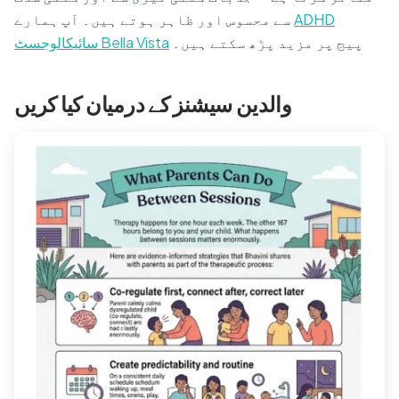
ADHD
سے محسوس اور ظاہر ہوتے ہیں۔ آپ ہمارے
پیج پر مزید پڑھ سکتے ہیں۔
سائیکالوجسٹ Bella Vista
والدین سیشنز کے درمیان کیا کریں