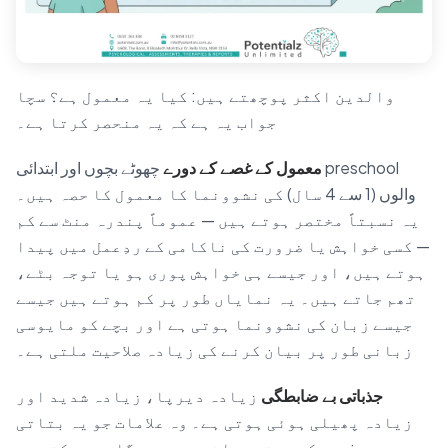
والدین اکثر پوچھتے ہیں: کیا یہ معمول ہے؟ سچا
جواب یہ ہے کہ یہ منحصر کرتا ہے۔
معمول کے غصے کے دورے
چھوٹے بچوں اور ابتدائی preschool
والوں (1 سے 4 سال) کی نشوونما کا معمول کا حصہ ہیں۔
یہ نسبتاً مختصر ہوتے ہیں — عموماً پندرہ منٹ سے کم
— کسی خواہش یا ضرورت کی ناکامی کے ردِعمل میں پیدا
ہوتے ہیں، اور جیسے ہی خواہش پوری ہو یا توجہ بٹے،
تھم جاتے ہیں۔ یہ نمایاں طور پر کم ہوتے ہیں جیسے
جیسے زبان کی نشوونما ہوتی ہے اور بچے کو مایوسی
زبانی طور پر بیان کرنے کی زیادہ صلاحیت ملتی ہے۔
جذباتی بے ضابطگی
زیادہ دیرپا، زیادہ شدید اور
زیادہ پھیلی ہوئی ہوتی ہے۔ وہ علامات جو یہ بتاتی
ہیں کہ پیشہ ورانہ مدد مددگار ہو سکتی ہے: