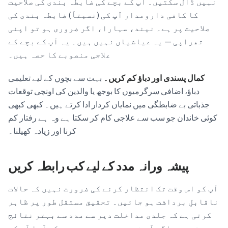
نہیں ڈال سکتیں۔ آپ کے بچے کی ضابطہ بندی کی صلاحیت
کا کافی دارومدار آپ کی (نسبتاً) ضابطہ بندی کی
صلاحیت پر ہے۔ نیند، سہارا، اگر ضروری ہو تو اپنی
تھراپی — یہ عیاشیاں نہیں ہیں۔ یہ آپ کے بچے کے
علاجی منصوبے کا حصہ ہیں۔
کمال پسندی اور دباؤ کم کریں۔
بہت سے بچوں کے لیے تعلیمی
دباؤ، اضافی سرگرمیوں کا بوجھ یا والدین کی اونچی توقعات
جذباتی بے ضابطگی میں نمایاں کردار ادا کرتے ہیں۔ کبھی کبھی
کوئی خاندان جو سب سے علاجی کام کر سکتا ہے وہ ہے رفتار کم
کرنا اور زیادہ کھیلنا۔
پیشہ ورانہ مدد کے لیے کب رابطہ کریں
آپ کو اس وقت تک انتظار کرنے کی ضرورت نہیں کہ حالات
ناقابلِ برداشت ہو جائیں۔ تحقیق مستقل طور پر ظاہر
کرتی ہے کہ جلدی مداخلت دیر سے مدد سے بہتر نتائج
دیتی ہے۔ اگر آپ خود سے پوچھ رہی ہیں کہ آیا آپ کے