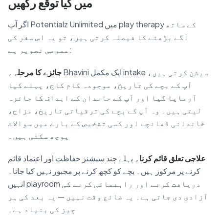
میں کیا توقع رکھیں
اگر آپ Potentialz Unlimited میں play therapy کے ساتھ
آگے بڑھنے کا فیصلہ کرتی ہیں، تو یہ اس سفر کی
عمومی تصویر ہے:
Bhavini ایک مکمل intake سیشن کرتی ہیں،
جائزے کا مرحلہ۔
آپ کے بچے کی تاریخ، موجودہ کام کاج، پہلے کیا
آزمایا گیا اور آپ کے خاندان کے اہداف کا جائزہ
لیتی ہیں۔ وہ آپ کے بچے کی ترقیاتی تاریخ، مزاج،
خاندانی ڈھانچے اور کسی تشخیص کے بارے میں سوالات
پوچھ سکتی ہیں۔
علاجی تعلق قائم کرنا۔
پہلے چند سیشنز حفاظت اور اعتماد قائم
کرنے پر مرکوز ہیں۔ بچے کو کچھ کرنے پر مجبور نہیں کیا جاتا۔
انہیں playroom دریافت کرنے اور راہنمائی کرنے کی
آزادی دی جاتی ہے۔ یہ ضائع وقت نہیں — یہ بعد کی ہر
چیز کی بنیاد ہے۔