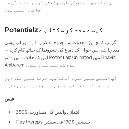
یہ مخصوص اہداف کی طرف بڑھتی اور باقاعدگی سے
جائزہ لیتی ہے۔
Potentialz کیسے مدد کر سکتا ہے
اگر آپ کا بچہ بڑے جذبات سے جدوجہد کر رہا ہے اور آپ ایسی
مدد چاہتے ہیں جو ان کے دماغ کی نشوونما کے ساتھ کام کرے —
اس کے خلاف نہیں — تو Potentialz Unlimited میں Bhavini
Ambaram مدد کے لیے تیار ہیں۔
آپ اکیلی نہیں ہیں۔ آپ کا بچہ ٹوٹا نہیں ہے۔ اور
رابطہ کرنے کے لیے کبھی بہت جلدی نہیں ہوتی۔
فیس:
ابتدائی والدین کی مشاورت: $250
Play therapy سیشنز: $190 فی سیشن