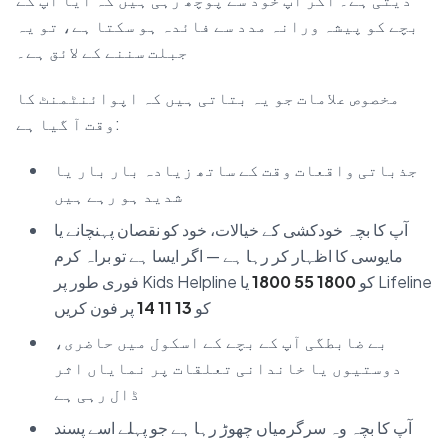
بچے کو پیشہ ورانہ مدد سے فائدہ ہو سکتا ہے، تو یہ
جبلت سننے کے لائق ہے۔
مخصوص علامات جو یہ بتاتی ہیں کہ اپوائنٹمنٹ کا
وقت آ گیا ہے:
جذباتی واقعات وقت کے ساتھ زیادہ بار بار یا
شدید ہو رہے ہیں
آپ کا بچہ خودکشی کے خیالات، خود کو نقصان پہنچانے یا
مایوسی کا اظہار کر رہا ہے — اگر ایسا ہے تو براہ کرم
فوری طور پر Kids Helpline کو
1800 55 1800
یا Lifeline
کو
13 11 14
پر فون کریں
بے ضابطگی آپ کے بچے کے اسکول میں حاضری،
دوستیوں یا خاندانی تعلقات پر نمایاں اثر
ڈال رہی ہے
آپ کا بچہ وہ سرگرمیاں چھوڑ رہا ہے جو پہلے اسے پسند