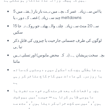
5 یا اس سے زیادہ عمر کے بچے میں بہت بار بار (ہفتے میں
چند سے زیادہ) غصے کے دورے یا meltdowns
15 سے 20 منٹ سے زیادہ چلنے والے پھٹنے جو روکے نہ جا
سکیں
لوگوں کی طرف جسمانی جارحیت یا چیزوں کی قابلِ ذکر
تباہی
بچہ سخت پریشان ہے (نہ کہ محض مایوس) اور تسلی نہیں
مانتا
بے ضابطگی بچے کے اسکول میں، دوستوں کے ساتھ
یا روزمرہ کی عادات میں کام کاج متاثر کر رہی
ہے
بچہ واقعات کے بعد شرمندگی، خود سے نفرت یا
مایوسی ظاہر کرتا ہے — جیسے “میں بیوقوف
ہوں”، “میں سب کچھ خراب کر دیتا ہوں”، “مجھ سے