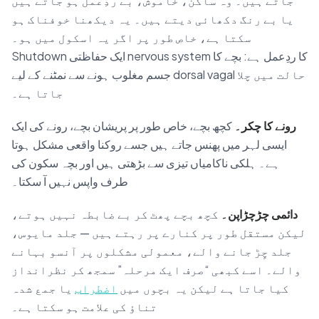
جاتے ہیں۔ وہ ساکن، خاموش، بے ردِعمل ہو جاتے ہیں
یا بے رنگ دکھائی دیتے ہیں۔ یہ دیکھنا خوفناک ہو
سکتا ہے، خاص طور پر اگر یہ اسکول میں ہو۔
Shutdown ایک حفاظتی nervous system کا ردِعمل ہے: بچے کا
جسم مغلوب ہونے سے نمٹنے کے لیے dorsal vagal حالت میں چلا
جاتا ہے۔
رونے کا چکر۔
کچھ بچے، خاص طور پر پریشان بچے، رونے کی ایک
ایسی لہر میں پھنس جاتے ہیں جسے روکنا واقعی مشکل ہوتا
ہے۔ ہلکی ناکامیاں تیزی سے بڑھتی ہیں اور بچہ سکون کی
طرف واپس نہیں آ سکتا۔
دائمی چڑچڑاپن۔
کچھ بچے پھٹ کر بے ضابطہ نہیں ہوتے،
لیکن مستقل طور پر کنارے پر رہتے ہیں — جلد مایوس،
جلد چِڑ جانے والے، معمولی مشکلوں پر آنسو بہانے
والے۔ اسے کبھی “صرف ایک مرحلہ” سمجھ کر نظرانداز
کیا جاتا ہے لیکن یہ بچوں میں
اضطراب
یا جمع شدہ
تناؤ کی علامت ہو سکتا ہے۔