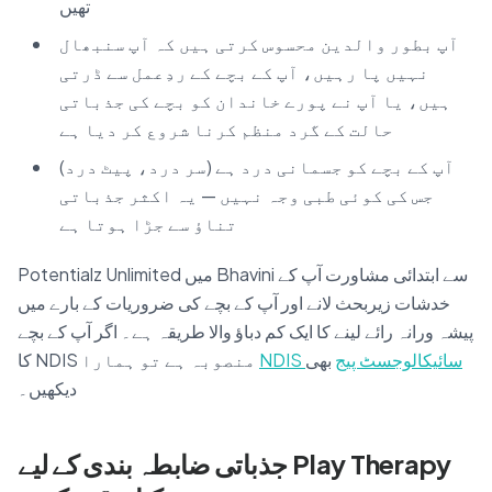
تھیں
آپ بطور والدین محسوس کرتی ہیں کہ آپ سنبھال
نہیں پا رہیں، آپ کے بچے کے ردِعمل سے ڈرتی
ہیں، یا آپ نے پورے خاندان کو بچے کی جذباتی
حالت کے گرد منظم کرنا شروع کر دیا ہے
آپ کے بچے کو جسمانی درد ہے (سر درد، پیٹ درد)
جس کی کوئی طبی وجہ نہیں — یہ اکثر جذباتی
تناؤ سے جڑا ہوتا ہے
Potentialz Unlimited میں Bhavini سے ابتدائی مشاورت آپ کے
خدشات زیربحث لانے اور آپ کے بچے کی ضروریات کے بارے میں
پیشہ ورانہ رائے لینے کا ایک کم دباؤ والا طریقہ ہے۔ اگر آپ کے بچے
NDIS سائیکالوجسٹ پیج
بھی
کا NDIS منصوبہ ہے تو ہمارا
دیکھیں۔
جذباتی ضابطہ بندی کے لیے Play Therapy