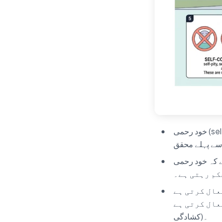
خود رحمی (self-compassion) تین باہم جڑے عناصر سے بنی ہے — خود مہربانی، مشترکہ انسانیت، اور
self-compassi کے مقابلے میں
کم رہتی ہے۔
cortisol، تنگ سوچ)۔
oxytocin،  سکون، ادراکی
کشادگی)۔