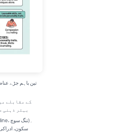
بہتر ذہنی ص