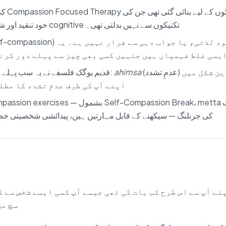
خود تنقید اور شرمندگی صرف cognitive تکنیکوں سے نہیں بدلتی تھی۔
یسی غلط فہمیاں ہیں جنہیں کسی بھی چیز سے پہلے دور کرن
(عدمِ تشدد) اپنی گہری ترین شکل میں
ahimsa
قدیم یوگک فلسفے نے یہ سب پہلے ہی بھانپ لیا تھا:
اپنے آپ کی طرف عدمِ تشدد کا مطل
کی جرنلنگ — سیکھنے کے قابل مہارتیں ہیں، پیدائشی شخصیتی خ
نے آپ سے اس طرح کب بات کی تھی جیسے آپ کسی ایسے شخص سے ک
سچ مچ