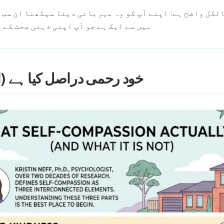
لکل واضح ہے: اپنے آپ کو وہ مہربانی دینا سیکھنا ان سب 
میں سے ایک ہے جو آپ اپنی ذہنی صحت کے 
خود رحمی دراصل کیا ہے (او