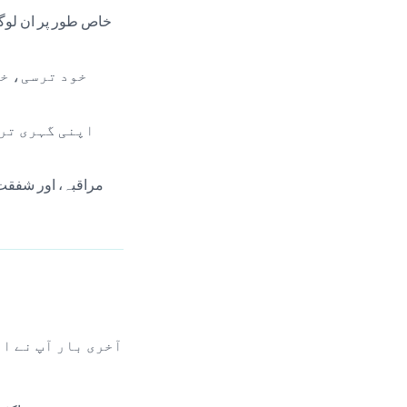
ا
آخری بار آپ نے اپ