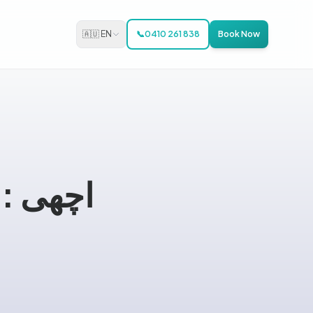
🇦🇺 EN
📞
0410 261 838
Book Now