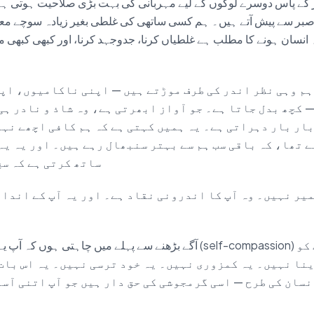
 کے پاس دوسرے لوگوں کے لیے مہربانی کی بہت بڑی صلاحیت ہوتی ہے۔
بر سے پیش آتے ہیں۔ ہم کسی ساتھی کی غلطی بغیر زیادہ سوچے معا
نسان ہونے کا مطلب ہے غلطیاں کرنا، جدوجہد کرنا، اور کبھی کبھی م
ہم وہی نظر اندر کی طرف موڑتے ہیں — اپنی ناکامیوں، اپ
 کچھ بدل جاتا ہے۔ جو آواز ابھرتی ہے، وہ شاذ و نادر ہی
ار بار دہراتی ہے۔ یہ ہمیں کہتی ہے کہ ہم کافی اچھے نہ
 تھا، کہ باقی سب ہم سے بہتر سنبھال رہے ہیں۔ اور یہ یہ
ساتھ کرتی ہے کہ سچ
میر نہیں۔ وہ آپ کا اندرونی نقاد ہے۔ اور یہ آپ کے اندا
ن
آگے بڑھنے سے پہلے میں چاہتی ہوں کہ آپ یہ جان لیں: خود رحمی (ssion
نا نہیں۔ یہ کمزوری نہیں۔ یہ خود ترسی نہیں۔ یہ اس بات
نسان کی طرح — اسی گرمجوشی کی حق دار ہیں جو آپ اتنی آس