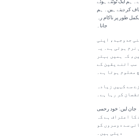
 ہم ایک ٹوٹتے ہوئے
ف کر دیتے ہیں۔ ہم
کمل طور پر ناکام رہ
جانا۔
نی جدوجہد، اپنی
 نرم ہوتی ہے۔ یہ
یں، کہ ہمیں بہتر
 سب اتنے یقین کے
 معلوم ہوتا ہے۔
زے سے کہیں زیادہ
قصان کر رہا ہے۔
self-compa) کا مطلب اپنے آپ کو
 کا اعتراف ہے کہ
انی سے دوسروں کو
دیتی ہیں۔