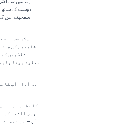
ہم میں سے اکثر
دوست کے ساتھ ص
سمجھتے ہیں کہ ا
لیکن جس لمحے 
خامیوں کی طرف —
غلطیوں کو ب
معلوم ہونا چاہیے
وہ آواز آپ کا ض
بری الذمہ کر دی
آپ — ہر دوسرے ا