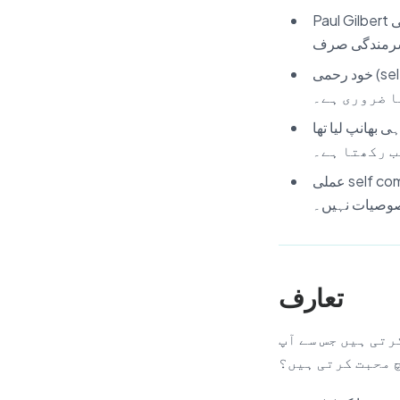
Paul Gilbert کی Compassion Focused Therapy خاص طور پر ان لوگوں کے لیے بنائی گئی تھی جن کی
خود رحمی (self-compassion) خود ترسی، خود لذتی، یا جواب دہی سے فرار نہیں ہے۔ یہ
ا ضروری ہے۔
ب رکھتا ہے۔
عملی self compassion exercises — بشمول Self-Compassion Break، metta مراقبہ، اور شفقت
صوصیات نہیں۔
تعارف
رتی ہیں جس سے آپ
 محبت کرتی ہیں؟