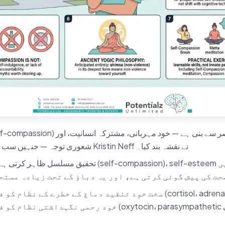
شعوری توجہ — جنہیں سب سے پہلے محقق Kristin Neff نے نقشہ بند کیا۔
تحقیق مسلسل ظاہر کرتی ہے کہ خود رحمی (on)، self-esteem
حت کی پیش گوئی کرتی ہے، اور یہ دباؤ کے تحت زیادہ مستح
سخت خود تنقید دماغ کے خطرے کے نظام کو فعال کرتی ہے (، adrenaline
خود رحمی نگہداشتی نظام کو فعال کرتی ہے (parasympathetic