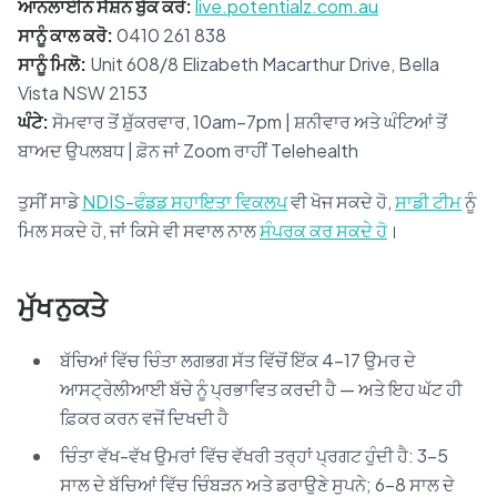
ਆਨਲਾਈਨ ਸੈਸ਼ਨ ਬੁੱਕ ਕਰੋ:
live.potentialz.com.au
ਸਾਨੂੰ ਕਾਲ ਕਰੋ:
0410 261 838
ਸਾਨੂੰ ਮਿਲੋ:
Unit 608/8 Elizabeth Macarthur Drive, Bella
Vista NSW 2153
ਘੰਟੇ:
ਸੋਮਵਾਰ ਤੋਂ ਸ਼ੁੱਕਰਵਾਰ, 10am–7pm | ਸ਼ਨੀਵਾਰ ਅਤੇ ਘੰਟਿਆਂ ਤੋਂ
ਬਾਅਦ ਉਪਲਬਧ | ਫ਼ੋਨ ਜਾਂ Zoom ਰਾਹੀਂ Telehealth
ਤੁਸੀਂ ਸਾਡੇ
NDIS-ਫੰਡਡ ਸਹਾਇਤਾ ਵਿਕਲਪ
ਵੀ ਖੋਜ ਸਕਦੇ ਹੋ,
ਸਾਡੀ ਟੀਮ
ਨੂੰ
ਮਿਲ ਸਕਦੇ ਹੋ, ਜਾਂ ਕਿਸੇ ਵੀ ਸਵਾਲ ਨਾਲ
ਸੰਪਰਕ ਕਰ ਸਕਦੇ ਹੋ
।
ਮੁੱਖ ਨੁਕਤੇ
ਬੱਚਿਆਂ ਵਿੱਚ ਚਿੰਤਾ ਲਗਭਗ ਸੱਤ ਵਿੱਚੋਂ ਇੱਕ 4–17 ਉਮਰ ਦੇ
ਆਸਟ੍ਰੇਲੀਆਈ ਬੱਚੇ ਨੂੰ ਪ੍ਰਭਾਵਿਤ ਕਰਦੀ ਹੈ — ਅਤੇ ਇਹ ਘੱਟ ਹੀ
ਫ਼ਿਕਰ ਕਰਨ ਵਜੋਂ ਦਿਖਦੀ ਹੈ
ਚਿੰਤਾ ਵੱਖ-ਵੱਖ ਉਮਰਾਂ ਵਿੱਚ ਵੱਖਰੀ ਤਰ੍ਹਾਂ ਪ੍ਰਗਟ ਹੁੰਦੀ ਹੈ: 3–5
ਸਾਲ ਦੇ ਬੱਚਿਆਂ ਵਿੱਚ ਚਿੰਬੜਨ ਅਤੇ ਡਰਾਉਣੇ ਸੁਪਨੇ; 6–8 ਸਾਲ ਦੇ