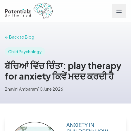
Services
← Back to Blog
Team
Child Psychology
ਬੱਚਿਆਂ ਵਿੱਚ ਚਿੰਤਾ: play therapy
Careers
for anxiety ਕਿਵੇਂ ਮਦਦ ਕਰਦੀ ਹੈ
Conditions
Bhavini Ambaram
10 June 2026
Contact
FAQs