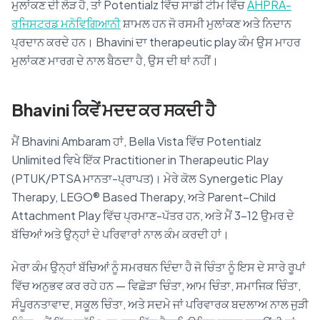
ਮੁਲਾਂਕਣ ਦੀ ਲੋੜ ਹੈ, ਤਾਂ Potentialz ਵਿੱਚ ਸਾਡੀ ਟੀਮ ਵਿੱਚ
AHPRA-
ਰਜਿਸਟਰਡ ਮਨੋਵਿਗਿਆਨੀ
ਸ਼ਾਮਲ ਹਨ ਜੋ ਰਸਮੀ ਮੁਲਾਂਕਣ ਅਤੇ ਨਿਦਾਨ
ਪ੍ਰਦਾਨ ਕਰਦੇ ਹਨ। Bhavini ਦਾ therapeutic play ਕੰਮ ਉਸ ਮਾਹਰ
ਮੁਲਾਂਕਣ ਮਾਰਗ ਦੇ ਨਾਲ ਬੈਠਦਾ ਹੈ, ਉਸ ਦੀ ਥਾਂ ਨਹੀਂ।
Bhavini ਕਿਵੇਂ ਮਦਦ ਕਰ ਸਕਦੀ ਹੈ
ਮੈਂ Bhavini Ambaram ਹਾਂ, Bella Vista ਵਿੱਚ Potentialz
Unlimited ਵਿਖੇ ਇੱਕ Practitioner in Therapeutic Play
(PTUK/PTSA ਮਾਨਤਾ-ਪ੍ਰਾਪਤ)। ਮੇਰੇ ਕੋਲ Synergetic Play
Therapy, LEGO® Based Therapy, ਅਤੇ Parent–Child
Attachment Play ਵਿੱਚ ਪ੍ਰਮਾਣ-ਪੱਤਰ ਹਨ, ਅਤੇ ਮੈਂ 3–12 ਉਮਰ ਦੇ
ਬੱਚਿਆਂ ਅਤੇ ਉਨ੍ਹਾਂ ਦੇ ਪਰਿਵਾਰਾਂ ਨਾਲ ਕੰਮ ਕਰਦੀ ਹਾਂ।
ਮੇਰਾ ਕੰਮ ਉਨ੍ਹਾਂ ਬੱਚਿਆਂ ਨੂੰ ਸਮਰਥਨ ਦਿੰਦਾ ਹੈ ਜੋ ਚਿੰਤਾ ਨੂੰ ਇਸ ਦੇ ਸਾਰੇ ਰੂਪਾਂ
ਵਿੱਚ ਅਨੁਭਵ ਕਰ ਰਹੇ ਹਨ — ਵਿਛੋੜਾ ਚਿੰਤਾ, ਆਮ ਚਿੰਤਾ, ਸਮਾਜਿਕ ਚਿੰਤਾ,
ਸੰਪੂਰਨਤਾਵਾਦ, ਸਕੂਲ ਚਿੰਤਾ, ਅਤੇ ਸਦਮੇ ਜਾਂ ਪਰਿਵਾਰਕ ਬਦਲਾਅ ਨਾਲ ਜੁੜੀ