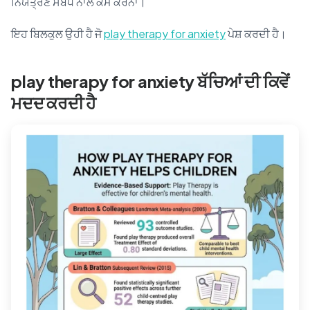
ਨਿਯੰਤ੍ਰਣ ਸਬੰਧ ਨਾਲ ਕੰਮ ਕਰਨਾ।
ਇਹ ਬਿਲਕੁਲ ਉਹੀ ਹੈ ਜੋ
play therapy for anxiety
ਪੇਸ਼ ਕਰਦੀ ਹੈ।
play therapy for anxiety ਬੱਚਿਆਂ ਦੀ ਕਿਵੇਂ
ਮਦਦ ਕਰਦੀ ਹੈ