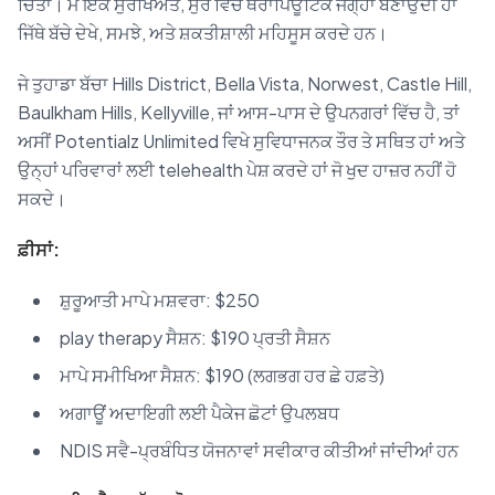
ਚਿੰਤਾ। ਮੈਂ ਇੱਕ ਸੁਰੱਖਿਅਤ, ਸੁਰ ਵਿੱਚ ਥੈਰਾਪਿਊਟਿਕ ਜਗ੍ਹਾ ਬਣਾਉਂਦੀ ਹਾਂ
ਜਿੱਥੇ ਬੱਚੇ ਦੇਖੇ, ਸਮਝੇ, ਅਤੇ ਸ਼ਕਤੀਸ਼ਾਲੀ ਮਹਿਸੂਸ ਕਰਦੇ ਹਨ।
ਜੇ ਤੁਹਾਡਾ ਬੱਚਾ Hills District, Bella Vista, Norwest, Castle Hill,
Baulkham Hills, Kellyville, ਜਾਂ ਆਸ-ਪਾਸ ਦੇ ਉਪਨਗਰਾਂ ਵਿੱਚ ਹੈ, ਤਾਂ
ਅਸੀਂ Potentialz Unlimited ਵਿਖੇ ਸੁਵਿਧਾਜਨਕ ਤੌਰ ਤੇ ਸਥਿਤ ਹਾਂ ਅਤੇ
ਉਨ੍ਹਾਂ ਪਰਿਵਾਰਾਂ ਲਈ telehealth ਪੇਸ਼ ਕਰਦੇ ਹਾਂ ਜੋ ਖੁਦ ਹਾਜ਼ਰ ਨਹੀਂ ਹੋ
ਸਕਦੇ।
ਫ਼ੀਸਾਂ:
ਸ਼ੁਰੂਆਤੀ ਮਾਪੇ ਮਸ਼ਵਰਾ: $250
play therapy ਸੈਸ਼ਨ: $190 ਪ੍ਰਤੀ ਸੈਸ਼ਨ
ਮਾਪੇ ਸਮੀਖਿਆ ਸੈਸ਼ਨ: $190 (ਲਗਭਗ ਹਰ ਛੇ ਹਫ਼ਤੇ)
ਅਗਾਊਂ ਅਦਾਇਗੀ ਲਈ ਪੈਕੇਜ ਛੋਟਾਂ ਉਪਲਬਧ
NDIS ਸਵੈ-ਪ੍ਰਬੰਧਿਤ ਯੋਜਨਾਵਾਂ ਸਵੀਕਾਰ ਕੀਤੀਆਂ ਜਾਂਦੀਆਂ ਹਨ