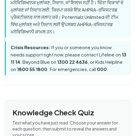
ਮਨੋਵਿਗਿਆਨਕ ਮੁਲਾਂਕਣ, ਨਿਦਾਨ, ਜਾਂ ਇਲਾਜ ਨਹੀਂ ਹੈ। ਚਿੰਤਾ ਵਿਕਾਰਾਂ ਦੇ
ਮੁਲਾਂਕਣ ਜਾਂ ਨਿਦਾਨ ਲਈ, ਕਿਰਪਾ ਕਰਕੇ ਇੱਕ AHPRA-ਰਜਿਸਟਰਡ
ਪ੍ਰੈਕਟੀਸ਼ਨਰ ਨਾਲ ਸਲਾਹ ਕਰੋ। Potentialz Unlimited ਦੀ ਟੀਮ
ਵਿੱਚ ਮੁਲਾਂਕਣ ਅਤੇ ਨਿਦਾਨ ਲਈ ਉਪਲਬਧ AHPRA-ਰਜਿਸਟਰਡ
ਮਨੋਵਿਗਿਆਨੀ ਸ਼ਾਮਲ ਹਨ।
Crisis Resources:
If you or someone you know
needs support right now, please contact Lifeline on
13
11 14
, Beyond Blue on
1300 22 4636
, or Kids Helpline
on
1800 55 1800
. For emergencies, call
000
.
Knowledge Check Quiz
Test what you have just read. Choose your answer for
each question, then submit to reveal the answers and
your score.