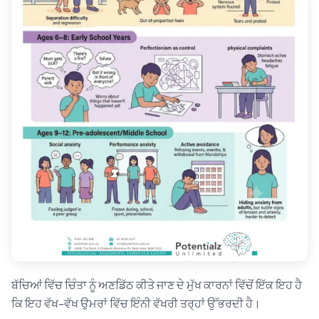
ਬੱਚਿਆਂ ਵਿੱਚ ਚਿੰਤਾ ਨੂੰ ਅਣਡਿੱਠ ਕੀਤੇ ਜਾਣ ਦੇ ਮੁੱਖ ਕਾਰਨਾਂ ਵਿੱਚੋਂ ਇੱਕ ਇਹ ਹੈ
ਕਿ ਇਹ ਵੱਖ-ਵੱਖ ਉਮਰਾਂ ਵਿੱਚ ਇੰਨੀ ਵੱਖਰੀ ਤਰ੍ਹਾਂ ਉੱਭਰਦੀ ਹੈ।