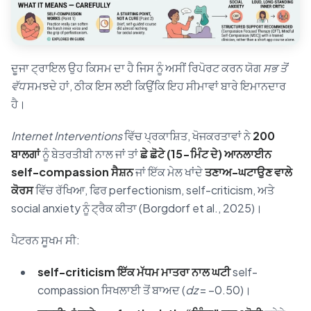
ਦੂਜਾ ਟ੍ਰਾਇਲ ਉਹ ਕਿਸਮ ਦਾ ਹੈ ਜਿਸ ਨੂੰ ਅਸੀਂ ਰਿਪੋਰਟ ਕਰਨ ਯੋਗ
ਸਭ ਤੋਂ
ਵੱਧ
ਸਮਝਦੇ ਹਾਂ, ਠੀਕ ਇਸ ਲਈ ਕਿਉਂਕਿ ਇਹ ਸੀਮਾਵਾਂ ਬਾਰੇ ਇਮਾਨਦਾਰ
ਹੈ।
Internet Interventions
ਵਿੱਚ ਪ੍ਰਕਾਸ਼ਿਤ, ਖੋਜਕਰਤਾਵਾਂ ਨੇ
200
ਬਾਲਗਾਂ
ਨੂੰ ਬੇਤਰਤੀਬੀ ਨਾਲ ਜਾਂ ਤਾਂ
ਛੇ ਛੋਟੇ (15-ਮਿੰਟ ਦੇ) ਆਨਲਾਈਨ
self-compassion ਸੈਸ਼ਨ
ਜਾਂ ਇੱਕ ਮੇਲ ਖਾਂਦੇ
ਤਣਾਅ-ਘਟਾਉਣ ਵਾਲੇ
ਕੋਰਸ
ਵਿੱਚ ਰੱਖਿਆ, ਫਿਰ perfectionism, self-criticism, ਅਤੇ
social anxiety ਨੂੰ ਟ੍ਰੈਕ ਕੀਤਾ (Borgdorf et al., 2025)।
ਪੈਟਰਨ ਸੂਖਮ ਸੀ:
self-criticism ਇੱਕ ਮੱਧਮ ਮਾਤਰਾ ਨਾਲ ਘਟੀ
self-
compassion ਸਿਖਲਾਈ ਤੋਂ ਬਾਅਦ (
dz
= −0.50)।