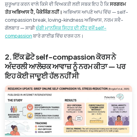
ਸ਼ੁਰੂਆਤ ਕਰਨ ਵਾਲੇ ਕਿਸੇ ਵੀ ਵਿਅਕਤੀ ਲਈ ਸਬਕ ਇਹ ਹੈ ਕਿ
ਸਰਗਰਮ
ਤੱਤ ਅਭਿਆਸ ਹੈ, ਪੈਕੇਜਿੰਗ ਨਹੀਂ।
ਅਭਿਆਸ ਆਪਣੇ ਆਪ ਵਿੱਚ — self-
compassion break, loving-kindness ਅਭਿਆਸ, ਨਰਮ ਸਵੈ-
ਗੱਲਬਾਤ — ਸਾਡੀ
ਚੰਗੀ ਮਾਨਸਿਕ ਸਿਹਤ ਦੀ ਨੀਂਹ ਵਜੋਂ self-
compassion
ਬਾਰੇ ਗਾਈਡ ਵਿੱਚ ਦਰਜ ਹਨ।
2. ਇੱਕ ਛੋਟੇ self-compassion ਕੋਰਸ ਨੇ
ਅੰਦਰਲੀ ਆਲੋਚਕ ਆਵਾਜ਼ ਨੂੰ ਨਰਮ ਕੀਤਾ — ਪਰ
ਇਹ ਕੋਈ ਜਾਦੂਈ ਹੱਲ ਨਹੀਂ ਸੀ