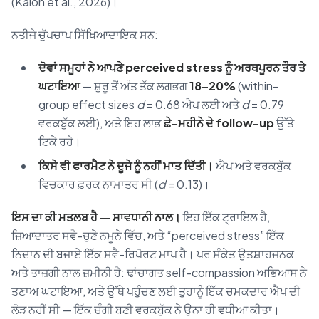
(Kalon et al., 2026)।
ਨਤੀਜੇ ਚੁੱਪਚਾਪ ਸਿੱਖਿਆਦਾਇਕ ਸਨ:
ਦੋਵਾਂ ਸਮੂਹਾਂ ਨੇ ਆਪਣੇ perceived stress ਨੂੰ ਅਰਥਪੂਰਨ ਤੌਰ ਤੇ
ਘਟਾਇਆ
— ਸ਼ੁਰੂ ਤੋਂ ਅੰਤ ਤੱਕ ਲਗਭਗ
18–20%
(within-
group effect sizes
d
= 0.68 ਐਪ ਲਈ ਅਤੇ
d
= 0.79
ਵਰਕਬੁੱਕ ਲਈ), ਅਤੇ ਇਹ ਲਾਭ
ਛੇ-ਮਹੀਨੇ ਦੇ follow-up
ਉੱਤੇ
ਟਿਕੇ ਰਹੇ।
ਕਿਸੇ ਵੀ ਫਾਰਮੈਟ ਨੇ ਦੂਜੇ ਨੂੰ ਨਹੀਂ ਮਾਤ ਦਿੱਤੀ।
ਐਪ ਅਤੇ ਵਰਕਬੁੱਕ
ਵਿਚਕਾਰ ਫ਼ਰਕ ਨਾਮਾਤਰ ਸੀ (
d
= 0.13)।
ਇਸ ਦਾ ਕੀ ਮਤਲਬ ਹੈ — ਸਾਵਧਾਨੀ ਨਾਲ।
ਇਹ ਇੱਕ ਟ੍ਰਾਇਲ ਹੈ,
ਜ਼ਿਆਦਾਤਰ ਸਵੈ-ਚੁਣੇ ਨਮੂਨੇ ਵਿੱਚ, ਅਤੇ “perceived stress” ਇੱਕ
ਨਿਦਾਨ ਦੀ ਬਜਾਏ ਇੱਕ ਸਵੈ-ਰਿਪੋਰਟ ਮਾਪ ਹੈ। ਪਰ ਸੰਕੇਤ ਉਤਸ਼ਾਹਜਨਕ
ਅਤੇ ਤਾਜ਼ਗੀ ਨਾਲ ਜ਼ਮੀਨੀ ਹੈ: ਢਾਂਚਾਗਤ self-compassion ਅਭਿਆਸ ਨੇ
ਤਣਾਅ ਘਟਾਇਆ, ਅਤੇ ਉੱਥੇ ਪਹੁੰਚਣ ਲਈ ਤੁਹਾਨੂੰ ਇੱਕ ਚਮਕਦਾਰ ਐਪ ਦੀ
ਲੋੜ ਨਹੀਂ ਸੀ — ਇੱਕ ਚੰਗੀ ਬਣੀ ਵਰਕਬੁੱਕ ਨੇ ਉਨਾ ਹੀ ਵਧੀਆ ਕੀਤਾ।