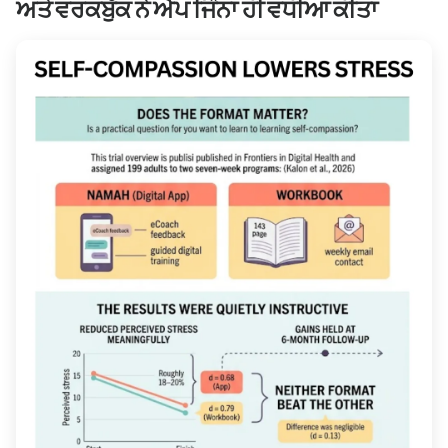
ਅਤੇ ਵਰਕਬੁੱਕ ਨੇ ਐਪ ਜਿੰਨਾ ਹੀ ਵਧੀਆ ਕੀਤਾ