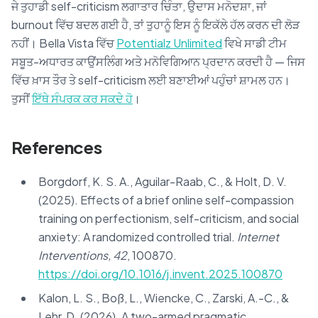
ਜੇ ਤੁਹਾਡੀ self-criticism ਲਗਾਤਾਰ ਚਿੰਤਾ, ਉਦਾਸ ਮਨੋਦਸ਼ਾ, ਜਾਂ
burnout ਵਿੱਚ ਬਦਲ ਗਈ ਹੈ, ਤਾਂ ਤੁਹਾਨੂੰ ਇਸ ਨੂੰ ਇਕੱਲੇ ਹੱਲ ਕਰਨ ਦੀ ਲੋੜ
ਨਹੀਂ। Bella Vista ਵਿੱਚ
Potentialz Unlimited
ਵਿਖੇ ਸਾਡੀ ਟੀਮ
ਸਬੂਤ-ਅਧਾਰਤ ਕਾਉਂਸਲਿੰਗ ਅਤੇ ਮਨੋਵਿਗਿਆਨ ਪ੍ਰਦਾਨ ਕਰਦੀ ਹੈ — ਜਿਸ
ਵਿੱਚ ਖ਼ਾਸ ਤੌਰ ਤੇ self-criticism ਲਈ ਬਣਾਈਆਂ ਪਹੁੰਚਾਂ ਸ਼ਾਮਲ ਹਨ।
ਤੁਸੀਂ
ਇੱਥੇ ਸੰਪਰਕ ਕਰ ਸਕਦੇ ਹੋ
।
References
Borgdorf, K. S. A., Aguilar-Raab, C., & Holt, D. V.
(2025). Effects of a brief online self-compassion
training on perfectionism, self-criticism, and social
anxiety: A randomized controlled trial.
Internet
Interventions, 42
, 100870.
https://doi.org/10.1016/j.invent.2025.100870
Kalon, L. S., Boß, L., Wiencke, C., Zarski, A.-C., &
Lehr, D. (2026). A two-armed pragmatic