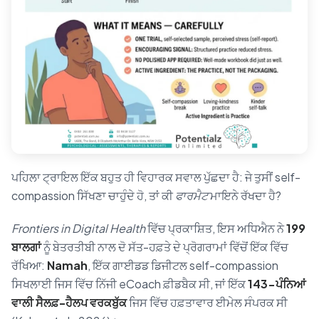
ਪਹਿਲਾ ਟ੍ਰਾਇਲ ਇੱਕ ਬਹੁਤ ਹੀ ਵਿਹਾਰਕ ਸਵਾਲ ਪੁੱਛਦਾ ਹੈ: ਜੇ ਤੁਸੀਂ self-
compassion ਸਿੱਖਣਾ ਚਾਹੁੰਦੇ ਹੋ, ਤਾਂ ਕੀ
ਫਾਰਮੈਟ
ਮਾਇਨੇ ਰੱਖਦਾ ਹੈ?
Frontiers in Digital Health
ਵਿੱਚ ਪ੍ਰਕਾਸ਼ਿਤ, ਇਸ ਅਧਿਐਨ ਨੇ
199
ਬਾਲਗਾਂ
ਨੂੰ ਬੇਤਰਤੀਬੀ ਨਾਲ ਦੋ ਸੱਤ-ਹਫ਼ਤੇ ਦੇ ਪ੍ਰੋਗਰਾਮਾਂ ਵਿੱਚੋਂ ਇੱਕ ਵਿੱਚ
ਰੱਖਿਆ:
Namah
, ਇੱਕ ਗਾਈਡਡ ਡਿਜੀਟਲ self-compassion
ਸਿਖਲਾਈ ਜਿਸ ਵਿੱਚ ਨਿੱਜੀ eCoach ਫ਼ੀਡਬੈਕ ਸੀ, ਜਾਂ ਇੱਕ
143-ਪੰਨਿਆਂ
ਵਾਲੀ ਸੈਲਫ਼-ਹੈਲਪ ਵਰਕਬੁੱਕ
ਜਿਸ ਵਿੱਚ ਹਫ਼ਤਾਵਾਰ ਈਮੇਲ ਸੰਪਰਕ ਸੀ