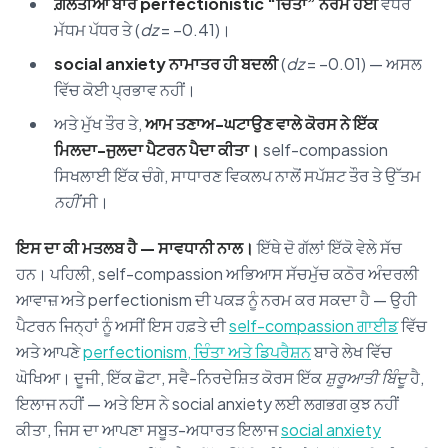
ਗ਼ਲਤੀਆਂ ਬਾਰੇ perfectionistic “ਚਿੰਤਾ” ਨਰਮ ਹੋਈ
ਵਧੇਰੇ
ਮੱਧਮ ਪੱਧਰ ਤੇ (
dz
= −0.41)।
social anxiety ਨਾਮਾਤਰ ਹੀ ਬਦਲੀ
(
dz
= −0.01) — ਅਸਲ
ਵਿੱਚ ਕੋਈ ਪ੍ਰਭਾਵ ਨਹੀਂ।
ਅਤੇ ਮੁੱਖ ਤੌਰ ਤੇ,
ਆਮ ਤਣਾਅ-ਘਟਾਉਣ ਵਾਲੇ ਕੋਰਸ ਨੇ ਇੱਕ
ਮਿਲਦਾ-ਜੁਲਦਾ ਪੈਟਰਨ ਪੈਦਾ ਕੀਤਾ।
self-compassion
ਸਿਖਲਾਈ ਇੱਕ ਚੰਗੇ, ਸਾਧਾਰਣ ਵਿਕਲਪ ਨਾਲੋਂ ਸਪੱਸ਼ਟ ਤੌਰ ਤੇ ਉੱਤਮ
ਨਹੀਂ
ਸੀ।
ਇਸ ਦਾ ਕੀ ਮਤਲਬ ਹੈ — ਸਾਵਧਾਨੀ ਨਾਲ।
ਇੱਥੇ ਦੋ ਗੱਲਾਂ ਇੱਕੋ ਵੇਲੇ ਸੱਚ
ਹਨ। ਪਹਿਲੀ, self-compassion ਅਭਿਆਸ ਸੱਚਮੁੱਚ ਕਠੋਰ ਅੰਦਰਲੀ
ਆਵਾਜ਼ ਅਤੇ perfectionism ਦੀ ਪਕੜ ਨੂੰ ਨਰਮ ਕਰ ਸਕਦਾ ਹੈ — ਉਹੀ
ਪੈਟਰਨ ਜਿਨ੍ਹਾਂ ਨੂੰ ਅਸੀਂ ਇਸ ਹਫ਼ਤੇ ਦੀ
self-compassion ਗਾਈਡ
ਵਿੱਚ
ਅਤੇ ਆਪਣੇ
perfectionism, ਚਿੰਤਾ ਅਤੇ ਡਿਪਰੈਸ਼ਨ
ਬਾਰੇ ਲੇਖ ਵਿੱਚ
ਘੋਖਿਆ। ਦੂਜੀ, ਇੱਕ ਛੋਟਾ, ਸਵੈ-ਨਿਰਦੇਸ਼ਿਤ ਕੋਰਸ ਇੱਕ
ਸ਼ੁਰੂਆਤੀ ਬਿੰਦੂ
ਹੈ,
ਇਲਾਜ ਨਹੀਂ — ਅਤੇ ਇਸ ਨੇ social anxiety ਲਈ ਲਗਭਗ ਕੁਝ ਨਹੀਂ
ਕੀਤਾ, ਜਿਸ ਦਾ ਆਪਣਾ ਸਬੂਤ-ਅਧਾਰਤ ਇਲਾਜ
social anxiety