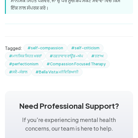
ਮਾਨਸਿਕ ਸਿਹਤ ਪੇਸ਼ੇਵਰ, ਜਾਂ ਉੱਪਰ ਸੂਚੀਬੱਧ ਸੰਕਟ ਸੇਵਾਵਾਂ ਵਿੱਚੋਂ ਕਿਸੇ
ਇੱਕ ਨਾਲ ਸੰਪਰਕ ਕਰੋ।
Tagged:
#self-compassion
#self-criticism
#ਮਾਨਸਿਕ ਸਿਹਤ ਖ਼ਬਰਾਂ
#ਹਫ਼ਤਾਵਾਰ ਰਾਊਂਡ-ਅੱਪ
#ਤਣਾਅ
#perfectionism
#Compassion Focused Therapy
#ਸਵੈ-ਸੰਭਾਲ
#Bella Vista ਮਨੋਵਿਗਿਆਨੀ
Need Professional Support?
If you're experiencing mental health
concerns, our team is here to help.