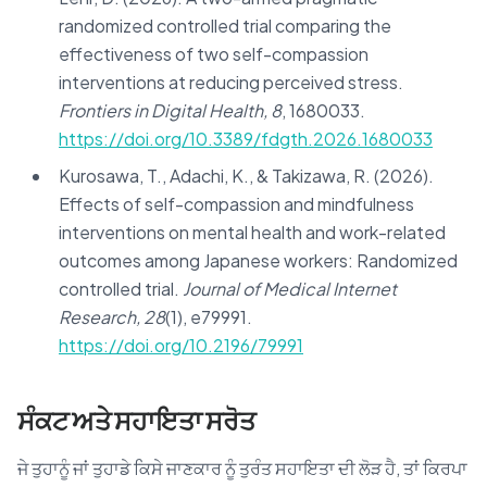
randomized controlled trial comparing the
effectiveness of two self-compassion
interventions at reducing perceived stress.
Frontiers in Digital Health, 8
, 1680033.
https://doi.org/10.3389/fdgth.2026.1680033
Kurosawa, T., Adachi, K., & Takizawa, R. (2026).
Effects of self-compassion and mindfulness
interventions on mental health and work-related
outcomes among Japanese workers: Randomized
controlled trial.
Journal of Medical Internet
Research, 28
(1), e79991.
https://doi.org/10.2196/79991
ਸੰਕਟ ਅਤੇ ਸਹਾਇਤਾ ਸਰੋਤ
ਜੇ ਤੁਹਾਨੂੰ ਜਾਂ ਤੁਹਾਡੇ ਕਿਸੇ ਜਾਣਕਾਰ ਨੂੰ ਤੁਰੰਤ ਸਹਾਇਤਾ ਦੀ ਲੋੜ ਹੈ, ਤਾਂ ਕਿਰਪਾ