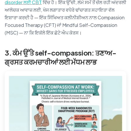
disorder ਲਈ CBT
ਵਿੱਚ ਹੈ। ਇੱਕ ਉੱਚੀ, ਲੰਮੇ ਸਮੇਂ ਤੋਂ ਚੱਲ ਰਹੀ ਅੰਦਰਲੀ
ਆਲੋਚਕ ਆਵਾਜ਼ ਲਈ, ਖੋਜ ਲਗਾਤਾਰ ਵਧੇਰੇ ਢਾਂਚਾਗਤ ਸਹਾਇਤਾ ਵੱਲ
ਇਸ਼ਾਰਾ ਕਰਦੀ ਹੈ — ਇੱਕ ਸਿੱਖਿਅਤ ਕਲੀਨੀਸ਼ੀਅਨ ਨਾਲ Compassion
Focused Therapy (CFT) ਜਾਂ Mindful Self-Compassion
(MSC) — ਨਾ ਕਿ ਇਕੱਲੇ ਇੱਕ ਛੋਟੇ ਐਪ ਕੋਰਸ।
3. ਕੰਮ ਉੱਤੇ self-compassion: ਤਣਾਅ-
ਗ੍ਰਸਤ ਕਰਮਚਾਰੀਆਂ ਲਈ ਮੱਧਮ ਲਾਭ