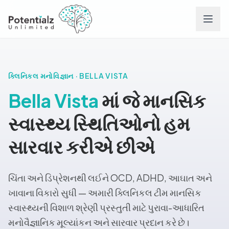
ક્લિનિકલ મનોવિજ્ઞાન · BELLA VISTA
અમારી ટીમ
Bella Vista
માં જે માનસિક
સ્વાસ્થ્ય સ્થિતિઓનો હમ
કારકિર્દી
સારવાર કરીએ છીએ
જે સમસ્યાઓમા
સંપર્ક કરો
ચિંતા અને ડિપ્રેશનથી લઈને OCD, ADHD, આઘાત અને
ખાવાના વિકારો સુધી — અમારી ક્લિનિકલ ટીમ માનસિક
સામાન્ય પ્રશ્નો
સ્વાસ્થ્યની વિશાળ શ્રેણી પ્રસ્તુતી માટે પુરાવા-આધારિત
મનોવૈજ્ઞાનિક મૂલ્યાંકન અને સારવાર પ્રદાન કરે છે।