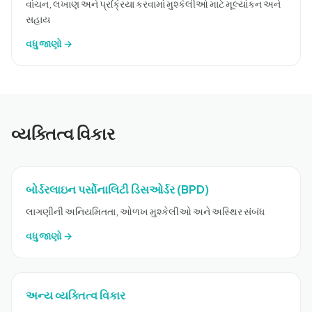
વાંચન, લખાણ અને પ્રક્રિયા કરવામાં મુશ્કેલીઓ માટે મૂલ્યાંકન અને
સહાય
વધુ જાણો →
વ્યક્તિત્વ વિકાર
બોર્ડરલાઇન પર્સોનાલિટી ડિસઓર્ડર (BPD)
લાગણીની અનિયમિતતા, ઓળખ મુશ્કેલીઓ અને અસ્થિર સંબંધ
વધુ જાણો →
અન્ય વ્યક્તિત્વ વિકાર