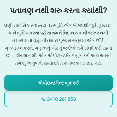
પતાવણ નથી શરુ કરતા ક્યાંથી?
ઘણી માનસિક સ્વાસ્થ્ય પ્રસ્તુતિ એક બીજાથી જુડી હોય છે,
અને બુકિંગ કરતાં પહેલા તમને નિદાન થવાની જરૂર નથી.
તમારો મનોવિજ્ઞાની તમારા પ્રથમ સત્રમાં એક ઊંડી
મૂલ્યાંકન કરશે. મહત્વનું એટલું જ છે કે તમે સંઘર્ષ કરી રહ્યા
છો — લેબલ નથી. એક એપોઇન્ટમેન્ટ બુક કરો અને અમને
તમે શું અનુભવી રહ્યા છો તે સમજવામાં મદદ કરો.
એપોઇન્ટમેન્ટ બુક કરો
📞 0410 261 838