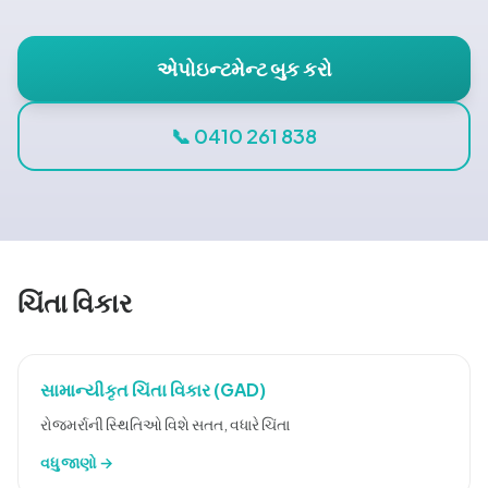
બ્લોગ
એપોઇન્ટમેન્ટ બુક કરો
🇮
📞 0410 261 838
📞 04
એપોઇન્ટ
ચિંતા વિકાર
સામાન્યીકૃત ચિંતા વિકાર (GAD)
રોજમર્રાની સ્થિતિઓ વિશે સતત, વધારે ચિંતા
વધુ જાણો →