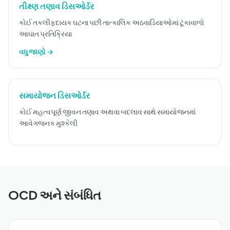
તીક્ષ્ણ તણાવ ડિસઓર્ડર
કોઈ તકલીફદાયક ઘટના પછી તાત્કાલિક અઠવાડિયાઓમાં ટૂંકાવાળો
આઘાત પ્રતિક્રિયા
વધુ જાણો →
સમાયોજન ડિસઓર્ડર
કોઈ મહત્વપૂર્ણ જીવન તણાવ અથવા બદલાવ સાથે સમાયોજનમાં
આવેગજનક મુશ્કેલી
OCD અને સંબંધિત