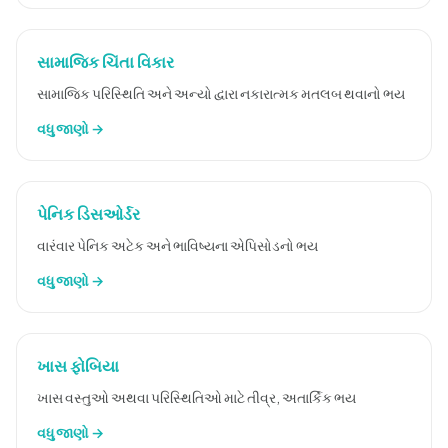
સામાજિક ચિંતા વિકાર
સામાજિક પરિસ્થિતિ અને અન્યો દ્વારા નકારાત્મક મતલબ થવાનો ભય
વધુ જાણો →
પેનિક ડિસઓર્ડર
વારંવાર પેનિક અટેક અને ભાવિષ્યના એપિસોડનો ભય
વધુ જાણો →
ખાસ ફોબિયા
ખાસ વસ્તુઓ અથવા પરિસ્થિતિઓ માટે તીવ્ર, અતાર્કિક ભય
વધુ જાણો →