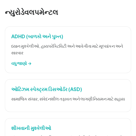
ન્યુરોડેવલપમેન્ટલ
ADHD (બાળકો અને પુખ્ત)
ધ્યાન મુશ્કેલીઓ, હાયપરેક્ટિવિટી અને આવેગીતા માટે મૂલ્યાંકન અને
સારવાર
વધુ જાણો →
ઓટિઝમ સ્પેક્ટ્રમ ડિસઓર્ડર (ASD)
સામાજિક સંચાર, સંવેદનશીલ તફાવત અને લાગણી નિયમન માટે સહાય
શીખવાની મુશ્કેલીઓ