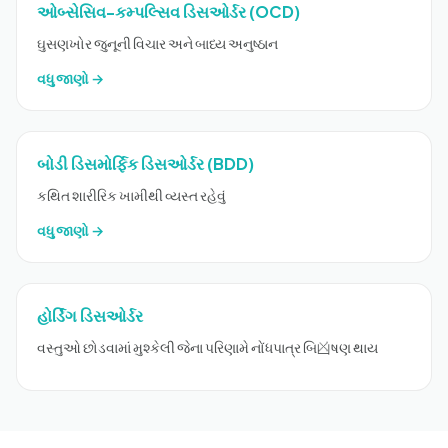
ઓબ્સેસિવ-કમ્પલ્સિવ ડિસઓર્ડર (OCD)
ઘુસણખોર જુનૂની વિચાર અને બાધ્ય અનુષ્ઠાન
વધુ જાણો →
બોડી ડિસમોર્ફિક ડિસઓર્ડર (BDD)
કથિત શારીરિક ખામીથી વ્યસ્ત રહેવું
વધુ જાણો →
હોર્ડિંગ ડિસઓર્ડર
વસ્તુઓ છોડવામાં મુશ્કેલી જેના પરિણામે નોંધપાત્ર બિ凶ષણ થાય