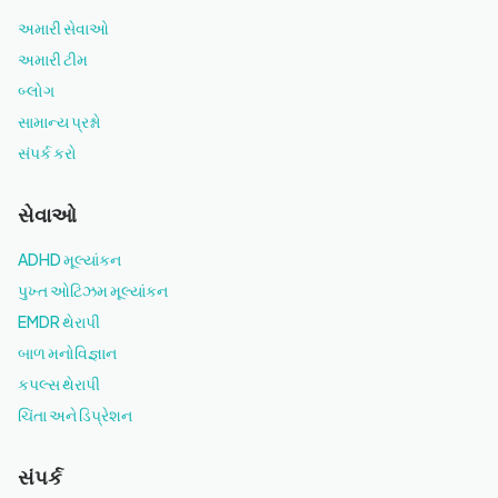
અમારી સેવાઓ
અમારી ટીમ
બ્લોગ
સામાન્ય પ્રશ્નો
સંપર્ક કરો
સેવાઓ
ADHD મૂલ્યાંકન
પુખ્ત ઓટિઝમ મૂલ્યાંકન
EMDR થેરાપી
બાળ મનોવિજ્ઞાન
કપલ્સ થેરાપી
ચિંતા અને ડિપ્રેશન
સંપર્ક