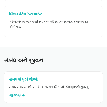
બિંજ ઈટિંગ ડિસઓર્ડર
બદલો લેનાર આચરણ વિના અનિયંત્રિત વધારે ખોરાકના વારંવાર
એપિસોડ
સંબંધ અને જીવન
સંબંધમાં મુશ્કેલીઓ
સંચાર સમસ્યાઓ, સંઘર્ષ, અંતરંગતા ચિંતાઓ, બેવફાઇથી સુધરવું
વધુ જાણો →