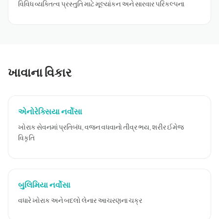
વિવિધ વ્યક્તિત્વ પ્રસ્તુતિ માટે મૂલ્યાંકન અને સારવાર પરિકલ્પના
ખાવાના વિકાર
એનોરેક્સિયા નર્વોસા
ખોરાક સેવનમાં પ્રતિબંધ, વજન વધવાનો તીવ્ર ભય, શરીર ઈમેજ
વિકૃતિ
બુલિમિયા નર્વોસા
વધારે ખોરાક અને બદલો લેનાર આચરણના ચક્ર