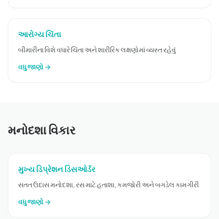
આરોગ્ય ચિંતા
બીમારીના વિશે વધારે ચિંતા અને શારીરિક લક્ષણોમાં વ્યસ્ત રહેવું
વધુ જાણો →
મનોદશા વિકાર
મુખ્ય ડિપ્રેશન ડિસઓર્ડર
સતત ઉદાસ મનોદશા, રસ માટે હતાશા, કમજોરી અને બગડેલ કામગીરી
વધુ જાણો →