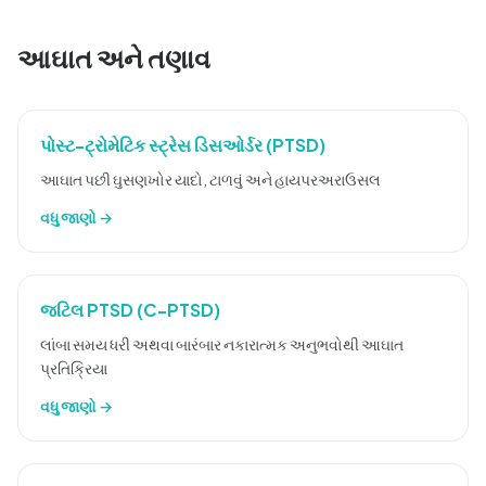
આઘાત અને તણાવ
પોસ્ટ-ટ્રોમેટિક સ્ટ્રેસ ડિસઓર્ડર (PTSD)
આઘાત પછી ઘુસણખોર યાદો, ટાળવું અને હાયપરઅરાઉસલ
વધુ જાણો →
જટિલ PTSD (C-PTSD)
લાંબા સમય ધરી અથવા બારંબાર નકારાત્મક અનુભવોથી આઘાત
પ્રતિક્રિયા
વધુ જાણો →