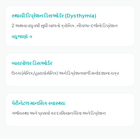
સ્થાયી ડિપ્રેશન ડિસઓર્ડર (Dysthymia)
2 અથવા વધુ વર્ષો સુધી ચાલતો ક્રોનિક, નીચલા-દર્જનો ડિપ્રેશન
વધુ જાણો →
બાયપોલર ડિસઓર્ડર
ઉચ્ચ (મેનિક/હાયપોમેનિક) અને ડિપ્રેશનવાળી મનોદશાના ચક્ર
પેરીનેટલ માનસિક સ્વાસ્થ્ય
ગર્ભાવસ્થા અને પ્રસવોત્તર દરમિયાન ચિંતા અને ડિપ્રેશન