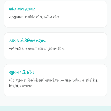
શોક અને હરાવટ
મૃત્યુ શોક, અપેક્ષિત શોક, જટિલ શોક
કામ અને કેરિયર તણાવ
બર્નઆઉટ, કર્મસ્થળ સંઘર્ષ, પ્રદર્શન ચિંતા
જીવન પરિવર્તન
મોટા જીવન પરિવર્તનો સાથે સમાયોજન — માતૃત્વ/પિતૃત્વ, છોડી દેવું,
નિવૃત્તિ, સ્થળાંતર