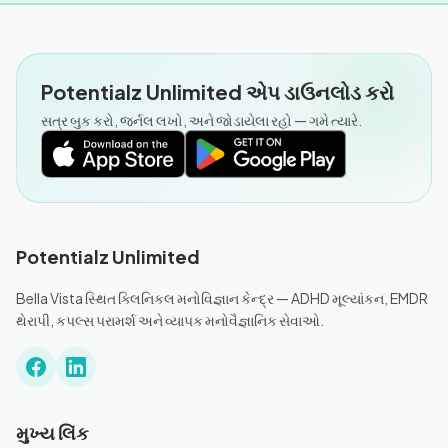
Potentialz Unlimited એપ ડાઉનલોડ કરો
સત્ર બુક કરો, જર્નલ લખો, અને જોડાયેલા રહો — ગમે ત્યારે.
Potentialz Unlimited
Bella Vista સ્થિત ક્લિનિકલ મનોવિજ્ઞાન કેન્દ્ર — ADHD મૂલ્યાંકન, EMDR
થેરાપી, કપલ્સ પરામર્શ અને વ્યાપક મનોવૈજ્ઞાનિક સેવાઓ.
મુખ્ય લિંક