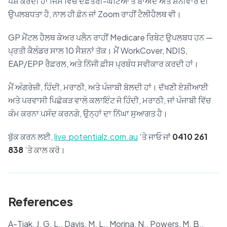
ਪੇਸ਼ ਕਰਦੀ ਹਾਂ ਜਿਸ ਵਿੱਚ ਦਫ਼ਤਰੀ-ਘੰਟਿਆਂ ਤੋਂ ਬਾਅਦ ਅਤੇ ਸ਼ਨੀਵਾਰ ਦੀ
ਉਪਲਬਧਤਾ ਹੈ, ਨਾਲ ਹੀ ਫ਼ੋਨ ਜਾਂ Zoom ਰਾਹੀਂ ਟੈਲੀਹੈਲਥ ਵੀ।
GP ਮੈਂਟਲ ਹੈਲਥ ਕੇਅਰ ਪਲੈਨ ਰਾਹੀਂ Medicare ਰਿਬੇਟ ਉਪਲਬਧ ਹਨ —
ਪ੍ਰਤੀ ਕੈਲੰਡਰ ਸਾਲ 10 ਸੈਸ਼ਨਾਂ ਤੱਕ। ਮੈਂ WorkCover, NDIS,
EAP/EPP ਰੈਫ਼ਰਲ, ਅਤੇ ਨਿੱਜੀ ਫ਼ੀਸ ਪ੍ਰਬੰਧ ਸਵੀਕਾਰ ਕਰਦੀ ਹਾਂ।
ਮੈਂ ਅੰਗਰੇਜ਼ੀ, ਹਿੰਦੀ, ਮਰਾਠੀ, ਅਤੇ ਪੰਜਾਬੀ ਬੋਲਦੀ ਹਾਂ। ਦੱਖਣੀ ਏਸ਼ੀਆਈ
ਅਤੇ ਪਰਵਾਸੀ ਪਿਛੋਕੜ ਵਾਲੇ ਕਲਾਇੰਟ ਜੋ ਹਿੰਦੀ, ਮਰਾਠੀ, ਜਾਂ ਪੰਜਾਬੀ ਵਿੱਚ
ਕੰਮ ਕਰਨਾ ਪਸੰਦ ਕਰਨਗੇ, ਉਨ੍ਹਾਂ ਦਾ ਨਿੱਘਾ ਸੁਆਗਤ ਹੈ।
ਬੁੱਕ ਕਰਨ ਲਈ,
live.potentialz.com.au
‘ਤੇ ਜਾਓ ਜਾਂ
0410 261
838
‘ਤੇ ਕਾਲ ਕਰੋ।
References
A-Tjak, J. G. L., Davis, M. L., Morina, N., Powers, M. B.,