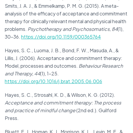
Smits, J. A. J., & Emmelkamp, P. M. G. (2015). A meta-
analysis of the efficacy of acceptance and commitment
therapy for clinically relevant mental and physical health
problems.
Psychotherapy and Psychosomatics, 84
(1),
30–36.
https://doi.org/10.1159/000365764
Hayes, S. C., Luoma, J. B., Bond, F. W., Masuda, A., &
Lillis, J. (2006). Acceptance and commitment therapy:
Model, processes and outcomes.
Behaviour Research
and Therapy, 44
(1), 1–25.
https://doi.org/10.1016/j.brat.2005.06.006
Hayes, S. C., Strosahl, K. D., & Wilson, K. G. (2012).
Acceptance and commitment therapy: The process
and practice of mindful change
(2nd ed.). Guilford
Press.
Bluett, E. J., Homan, K. J., Morrison, K. L., Levin, M. E., &