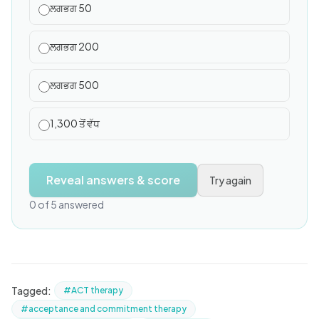
ਲਗਭਗ 50
ਲਗਭਗ 200
ਲਗਭਗ 500
1,300 ਤੋਂ ਵੱਧ
Reveal answers & score
Try again
0 of 5 answered
Tagged:
#ACT therapy
#acceptance and commitment therapy