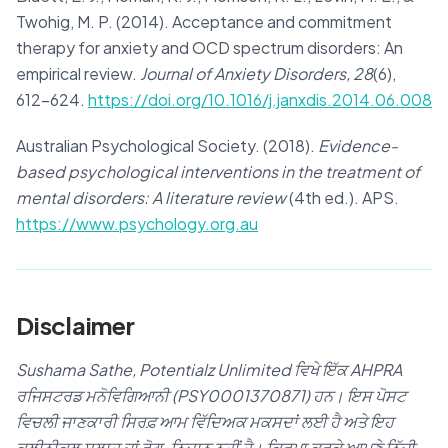
Twohig, M. P. (2014). Acceptance and commitment
therapy for anxiety and OCD spectrum disorders: An
empirical review.
Journal of Anxiety Disorders, 28
(6),
612–624.
https://doi.org/10.1016/j.janxdis.2014.06.008
Australian Psychological Society. (2018).
Evidence-
based psychological interventions in the treatment of
mental disorders: A literature review
(4th ed.). APS.
https://www.psychology.org.au
Disclaimer
Sushama Sathe, Potentialz Unlimited ਵਿਖੇ ਇੱਕ AHPRA
ਰਜਿਸਟਰਡ ਮਨੋਵਿਗਿਆਨੀ (PSY0001370871) ਹਨ। ਇਸ ਪੋਸਟ
ਵਿਚਲੀ ਜਾਣਕਾਰੀ ਸਿਰਫ਼ ਆਮ ਵਿੱਦਿਅਕ ਮਕਸਦਾਂ ਲਈ ਹੈ ਅਤੇ ਇਹ
ਕਲੀਨੀਕਲ ਸਲਾਹ ਜਾਂ ਰੋਗ-ਨਿਦਾਨ ਨਹੀਂ ਹੈ। ਕਿਰਪਾ ਕਰਕੇ ਆਪਣੇ ਨਿੱਜੀ