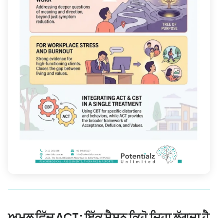
ਅਮਲ ਵਿੱਚ ACT: ਇੱਕ ਸੈਸ਼ਨ ਕਿਹੋ ਜਿਹਾ ਲੱਗਦਾ ਹੈ