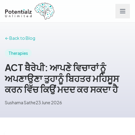
Services
← Back to Blog
Team
Therapies
ACT ਥੈਰੇਪੀ: ਆਪਣੇ ਵਿਚਾਰਾਂ ਨੂੰ
Careers
ਅਪਣਾਉਣਾ ਤੁਹਾਨੂੰ ਬਿਹਤਰ ਮਹਿਸੂਸ
ਕਰਨ ਵਿੱਚ ਕਿਉਂ ਮਦਦ ਕਰ ਸਕਦਾ ਹੈ
Conditions
Sushama Sathe
23 June 2026
Contact
FAQs