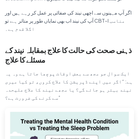
اگر آپ مہینوں سے اچھی نیند کی صفائی پر عمل کر رہے ہیں اور
آپ کی نیند اب بھی نمایاں طور پر متاثر ہے، تو CBT-I مناسب
اگلا قدم ہے۔
ذہنی صحت کی حالت کا علاج بمقابلہ نیند کے
مسئلے کا علاج
ایک سوال جو مجھ سے بعض اوقات پوچھا جاتا ہے وہ یہ
ہے: “اگر میں اپنے ڈپریشن کا علاج کروں، تو کیا میری
نیند بہتر ہو جائے گی؟ یا مجھے نیند کا علاج علیحدہ
سے کرنے کی ضرورت ہے؟”