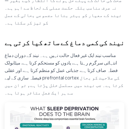
صحت کی حالت کے پہلے حل ہونے کا انتظار کیے بغیر —
نہ صرف مناسب بلکہ حکمت عملی کے لحاظ سے اہم ہے۔
نیند کے معیار کو بہتر بنانا مجموعی بحالی کے عمل
کو تیز کر سکتا ہے۔
نیند کی کمی دماغ کے ساتھ کیا کرتی ہے
مناسب نیند ایک غیر فعال حالت نہیں ہے۔ نیند کے دوران دماغ
انتہائی سرگرم رہتا ہے، یادوں کو مستحکم کرتا ہے، میٹابولک
فضلہ صاف کرتا ہے، جذباتی عمل کو منظم کرتا ہے، اور عقلی
فیصلہ سازی کے لیے prefrontal cortex کی صلاحیت کو بحال
کرتا ہے۔ جب نیند میں مسلسل خلل پڑتا ہے، تو ان میں
سے ہر ایک فعل متاثر ہوتا ہے۔