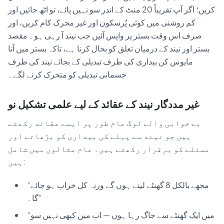
کریں؛ اگر آپ تقریباً 20 منٹ کے اندر سو نہیں پائے، تو اٹھ جائیں اور
کم روشنی میں کوئی پُرسکون اور غیر محرک کام کریں، اور
صرف اس وقت بستر پر واپس آئیں جب نیند آ رہی ہو۔ مقصد
بستر اور نیند کے درمیان تعلق کو بحال کرنا ہے، تاکہ بستر میں آنا
مایوس کن بیداری کی طرف تبدیلی کے بجائے نیند کی طرف
جسمانی تبدیلی کو متحرک کرنے لگے۔
غیر مددگار نیند کے عقائد کے لیے علمی تشکیل نو
بے خوابی والے لوگ عام طور پر ایسے عقائد رکھتے
ہیں جو نیند سے پہلے کی بیداری کو بڑھاتے اور
مسئلے کو برقرار رکھتے ہیں۔ عام مثالوں میں شامل
ہیں:
“مجھے بالکل 8 گھنٹے لینے ہوں گے ورنہ کل خراب ہو جائے
گا۔”
“میں ایک گھنٹے سے جاگ رہا ہوں — اب میں کبھی نہیں سو