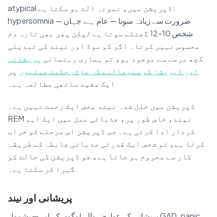
atypical ڈپریشن میں، نمونہ الٹ ہو سکتا ہے:
hypersomnia — ضرورت سے زیادہ سونا — عام ہے، جہاں
شخص 10–12 گھنٹے سوتا ہے لیکن پھر بھی تازہ دم
محسوس نہیں کرتا۔ اگر کم موڈ اور نیند کی تبدیلی
کچھ عرصے سے موجود ہو، تو ہماری رہنمائی
پریشانی
اور ڈپریشن کو سنبھالنے کی مؤثر حکمت عملیوں
پر
ایک مفید ساتھی مطالعہ ہے۔
ڈپریشن میں خلل شدہ نیند محض ایک زحمت نہیں ہے۔
REM نیند، خاص طور پر، جذباتی عمل میں ایک اہم
کردار ادا کرتی ہے۔ جب ڈپریشن اس مرحلے کو خراب
کرتا ہے، تو شخص ایک قدرتی جذباتی ضابطہ کے طریقہ
کار سے محروم ہو جاتا ہے، جو ڈپریشن کی حالت کو
گہرا کر سکتا ہے۔
پریشانی اور نیند
پریشانی کے عوارض والے لوگوں کے لیے — بشمول GAD، panic