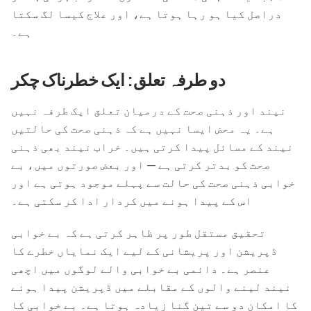
دراصل کیا ہو رہا ہوتا ہے، اور علاج کیسا لگ سکتا
ہے۔
دو طرفہ تعلق: ایک خطرناک چکر
نیند اور ذہنی صحت کے درمیان تعلق ایک طرفہ نہیں
ہے۔ یہ محض ایسا نہیں ہے کہ ذہنی صحت کی حالتیں
نیند کے مسائل پیدا کرتی ہیں۔ خراب نیند بھی ذہنی
صحت کو بدتر کرتی ہے — اور بعض صورتوں میں، بے
خوابی ذہنی صحت کی حالت سے پہلے موجود ہوتی ہے اور
اس کے پیدا ہونے میں کردار ادا کر سکتی ہے۔
تحقیق مستقل طور پر ظاہر کرتی ہے کہ بے خوابی
ڈپریشن اور پریشانی کے لیے ایک نمایاں خطرے کا
عنصر ہے۔ دائمی بے خوابی والے لوگوں میں اچھی
نیند لینے والوں کے مقابلے میں ڈپریشن پیدا ہونے
کا امکان دو سے تین گنا زیادہ ہوتا ہے۔ بے خوابی کا