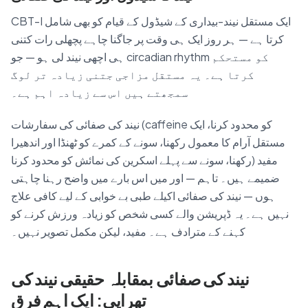
CBT-I ایک مستقل نیند-بیداری کے شیڈول کے قیام کو بھی شامل
کرتا ہے — ہر روز ایک ہی وقت پر جاگنا چاہے پچھلی رات کتنی
ہی اچھی نیند لی ہو — جو circadian rhythm کو مستحکم
کرتا ہے۔ یہ مستقل مزاجی جتنی زیادہ تر لوگ
سمجھتے ہیں اس سے زیادہ اہم ہے۔
نیند کی صفائی کی سفارشات (caffeine کو محدود کرنا، ایک
مستقل آرام کا معمول رکھنا، سونے کے کمرے کو ٹھنڈا اور اندھیرا
رکھنا، سونے سے پہلے اسکرین کی نمائش کو محدود کرنا) مفید
ضمیمے ہیں۔ تاہم — اور میں اس بارے میں واضح رہنا چاہتی
ہوں — نیند کی صفائی اکیلے طبی بے خوابی کے لیے کافی علاج
نہیں ہے۔ یہ ڈپریشن والے کسی شخص کو زیادہ ورزش کرنے کو
کہنے کے مترادف ہے۔ مفید، لیکن مکمل تصویر نہیں۔
نیند کی صفائی بمقابلہ حقیقی نیند کی
تھراپی: ایک اہم فرق