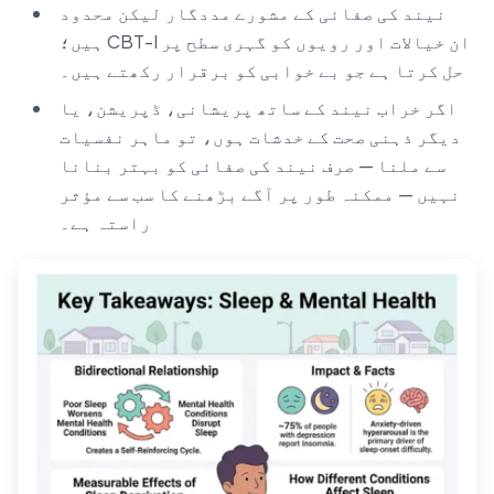
نیند کی صفائی کے مشورے مددگار لیکن محدود
ہیں؛ CBT-I ان خیالات اور رویوں کو گہری سطح پر
حل کرتا ہے جو بے خوابی کو برقرار رکھتے ہیں۔
اگر خراب نیند کے ساتھ پریشانی، ڈپریشن، یا
دیگر ذہنی صحت کے خدشات ہوں، تو ماہر نفسیات
سے ملنا — صرف نیند کی صفائی کو بہتر بنانا
نہیں — ممکنہ طور پر آگے بڑھنے کا سب سے مؤثر
راستہ ہے۔