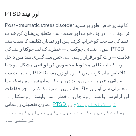
PTSD اور نیند
Post-traumatic stress disorder کا نیند پر خاص طور پر شدید
اثر ہوتا ہے۔ ڈراؤنے خواب اور صدمے سے متعلق پریشان کن خواب
نیند کی ساخت کو خراب کرتے ہیں اور نمایاں تکلیف کا سبب بنتے
ہیں۔ انتہائی چوکسی — خطرے کے لیے چوکنا رہنے کی PTSD
علامت — رات کو برقرار رہتی ہے، جس سے گہری نیند میں داخل
ہونے کے لیے کافی محفوظ محسوس کرنا واقعی مشکل ہو جاتا
ہے۔ بہت سے PTSD کلائنٹس بیان کرتے ہیں کہ وہ آوازوں سے
انتہائی باخبر رہتے ہیں، بند دروازے کے ساتھ سو نہیں سکتے، یا
معمولی سی آواز پر جاگ جاتے ہیں۔ سونے کا کمرہ، جو حفاظت
اور آرام سے وابستہ ہونا چاہیے، خطرے سے وابستہ ہو سکتا ہے۔
PTSD کی علامات اور علاج
پر
ہماری تفصیلی رہنمائی
وضاحت کرتی ہے کہ صدمے پر مرکوز تھراپی کیسے مدد
کر سکتی ہے۔