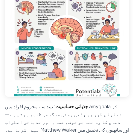
جذباتی حساسیت
: نیند سے محروم افراد میں amygdala کی
نمایاں طور پر بڑھی ہوئی سرگرمی ظاہر ہوتی ہے —
دماغ کا وہ حصہ جو خوف، غصہ، اور جذباتی اضطراب
پیدا کرتا ہے۔ Matthew Walker اور ساتھیوں کی تحقیق میں