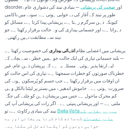
disorder، اور
صحت کی پریشانی
— بنیادی نیند کی دشواری عام
طور پر نیند کے آغاز کی بے خوابی ہوتی ہے: سونے میں ناکامی
کیونکہ ذہن سرگرم رہتا ہے، پریشانی پیدا کرتا ہے، مسائل کو
دہراتا ہے، اور جسمانی بیداری کی وہ حالت برقرار رکھتا ہے جو
نیند سے مطابقت نہیں رکھتی۔
پریشانی میں اعصابی نظام
انتہائی بیداری
کی خصوصیت رکھتا ہے
— بلند جسمانی تیاری کی ایک حالت جو ہمیں خطرے سے بچانے کے
لیے ارتقا پذیر ہوئی۔ مسئلہ یہ ہے کہ پریشان ذہن عام، غیر
خطرناک صورتوں کو خطرات سمجھتا ہے، تیاری کی اس حالت کو
ان اوقات میں برقرار رکھتا ہے جب جسم کو پُرسکون ہونے کی
ضرورت ہوتی ہے۔ خاموش اندھیرے میں بستر پر لیٹنا بالکل وہی
کم محرک ماحول ہے جس میں پریشان ذہن کو چلنے کی جگہ
ملتی ہے — اور پریشانی پنپتی ہے۔ اگر رات کی پریشانی آپ کی
Bella Vista میں پریشانی کے
نیند کی بنیادی رکاوٹ ہے، تو
ماہر نفسیات
کے ساتھ کام کرنا پریشانی اور بے
خوابی دونوں کو ایک ساتھ حل کر سکتا ہے۔