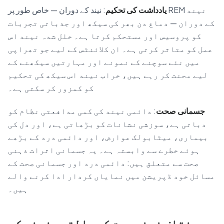
یادداشت کی تحکیم
: نیند کے دوران — خاص طور پر REM نیند
کے دوران — دماغ دن بھر کی سیکھ اور جذباتی تجربات
کو پروسیس اور مستحکم کرتا ہے۔ خلل شدہ نیند اس
عمل کو متاثر کرتی ہے۔ ان کلائنٹس کے لیے جو تھراپی
میں نئے سوچنے کے نمونے اور مہارتیں سیکھنے کے
لیے محنت کر رہے ہیں، خراب نیند اس سیکھ کی تحکیم
کو کمزور کر سکتی ہے۔
جسمانی صحت
: دائمی نیند کی کمی مدافعتی نظام کو
دباتی ہے، سوزشی نشانات کو بڑھاتی ہے، اور دل کی
بیماری، میٹابولک عوارض، اور دائمی درد کے بڑھے
ہوئے خطرے سے وابستہ ہے۔ یہ جسمانی اثرات ذہنی
صحت سے متعلق ہیں: دائمی درد اور جسمانی صحت کے
مسائل خود ڈپریشن میں نمایاں کردار ادا کرنے والے
ہیں۔
مختلف ذہنی صحت کی حالتیں نیند کو