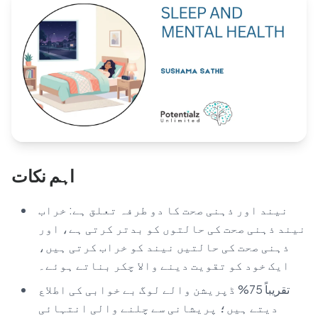
Blog
🇦🇺 English
📞 0410 261 838
اہم نکات
Book Appointment
نیند اور ذہنی صحت کا دو طرفہ تعلق ہے: خراب
نیند ذہنی صحت کی حالتوں کو بدتر کرتی ہے، اور
ذہنی صحت کی حالتیں نیند کو خراب کرتی ہیں،
ایک خود کو تقویت دینے والا چکر بناتے ہوئے۔
تقریباً 75% ڈپریشن والے لوگ بے خوابی کی اطلاع
دیتے ہیں؛ پریشانی سے چلنے والی انتہائی