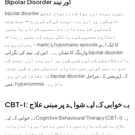
Bipolar Disorder اور نیند
bipolar disorder میں، نیند اور موڈ کے درمیان تعلق
خاص طور پر اہم ہے۔ نیند کی کم ضرورت — صرف چند
گھنٹوں کے بعد تازہ دم محسوس کرنا، یا بغیر
تھکاوٹ محسوس کیے بالکل نیند کے بغیر رہنا —
ابھرتے ہوئے manic یا hypomanic episode کا ایک اہم
وارننگ کا نشان ہے۔ اس لیے نیند کی نگرانی bipolar disorder
والے کلائنٹس کے لیے طبی طور پر اہم ہے، اور نیند کے
نمونے میں کوئی بھی نمایاں تبدیلی فوری طبی توجہ
کا تقاضا کرتی ہے۔ bipolar disorder کے ڈپریشن کے مراحل
میں، hypersomnia عام ہے۔
CBT-I: بے خوابی کے لیے شواہد پر مبنی علاج
بے خوابی کے لیے Cognitive Behavioural Therapy (CBT-I) وہ
علاج ہے جس کے بارے میں دائمی بے خوابی والے زیادہ
تر لوگوں نے نہیں سنا — اور جسے شواہد سب سے