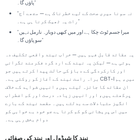
پاؤں گا۔”
“نہ سونا میری صحت کے لیے خطرناک ہے — مجھے آج
رات یہ ٹھیک کرنا ہی ہے۔”
“میرا جسم ٹوٹ چکا ہے اور میں کبھی دوبارہ نارمل نہیں
سو پاؤں گا۔”
یہ عقائد قابل فہم ہیں — خراب نیند واقعی تکلیف دہ
ہوتی ہے — لیکن یہ نیند کے ارد گرد فکرمند نگرانی
اور کارکردگی کے دباؤ کی حالت پیدا کرتے ہیں جو
براہ راست نیند کے آغاز کو روکتی ہے۔ CBT-I میں، ہم
ان عقائد کا جائزہ لیتے ہیں، انہیں شواہد کے خلاف
پرکھتے ہیں، اور انہیں زیادہ درست اور کم اضطراب
انگیز متبادلات سے بدلتے ہیں۔ مقصد نیند کے بارے
میں اس پریشانی کو کم کرنا ہے جو خود بے خوابی کو
دوام بخش رہی ہے۔
نیند کا شیڈول اور نیند کی صفائی