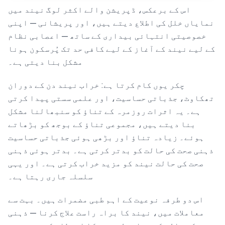
اس کے برعکس، ڈپریشن والے اکثر لوگ نیند میں
نمایاں خلل کی اطلاع دیتے ہیں، اور پریشانی — اپنی
خصوصیتی انتہائی بیداری کے ساتھ — اعصابی نظام
کے لیے نیند کے آغاز کے لیے کافی حد تک پُرسکون ہونا
مشکل بنا دیتی ہے۔
چکر یوں کام کرتا ہے: خراب نیند دن کے دوران
تھکاوٹ، جذباتی حساسیت، اور علمی سستی پیدا کرتی
ہے۔ یہ اثرات روزمرہ کے تناؤ کو سنبھالنا مشکل
بنا دیتے ہیں، مجموعی تناؤ کے بوجھ کو بڑھاتے
ہوئے۔ زیادہ تناؤ اور بڑھی ہوئی جذباتی حساسیت
ذہنی صحت کی حالت کو بدتر کرتی ہے۔ بدتر ہوئی ذہنی
صحت کی حالت نیند کو مزید خراب کرتی ہے۔ اور یہی
سلسلہ جاری رہتا ہے۔
اس دو طرفہ نوعیت کے اہم طبی مضمرات ہیں۔ بہت سے
معاملات میں، نیند کا براہ راست علاج کرنا — ذہنی