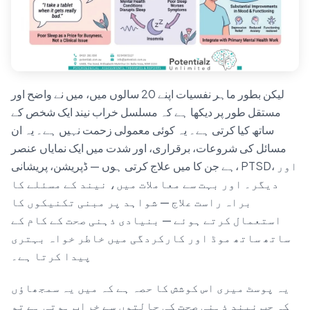
لیکن بطور ماہر نفسیات اپنے 20 سالوں میں، میں نے واضح اور
مستقل طور پر دیکھا ہے کہ مسلسل خراب نیند ایک شخص کے
ساتھ کیا کرتی ہے۔ یہ کوئی معمولی زحمت نہیں ہے۔ یہ ان
مسائل کی شروعات، برقراری، اور شدت میں ایک نمایاں عنصر
ہے جن کا میں علاج کرتی ہوں — ڈپریشن، پریشانی، PTSD، اور
دیگر۔ اور بہت سے معاملات میں، نیند کے مسئلے کا
براہ راست علاج — شواہد پر مبنی تکنیکوں کا
استعمال کرتے ہوئے — بنیادی ذہنی صحت کے کام کے
ساتھ ساتھ موڈ اور کارکردگی میں خاطر خواہ بہتری
پیدا کرتا ہے۔
یہ پوسٹ میری اس کوشش کا حصہ ہے کہ میں یہ سمجھاؤں
کہ جب نیند ذہنی صحت کی حالتوں سے خراب ہوتی ہے تو