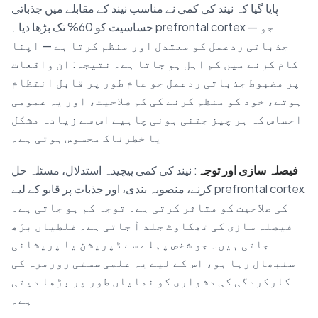
پایا گیا کہ نیند کی کمی نے مناسب نیند کے مقابلے میں جذباتی
حساسیت کو 60% تک بڑھا دیا۔ prefrontal cortex — جو
جذباتی ردعمل کو معتدل اور منظم کرتا ہے — اپنا
کام کرنے میں کم اہل ہو جاتا ہے۔ نتیجہ: ان واقعات
پر مضبوط جذباتی ردعمل جو عام طور پر قابل انتظام
ہوتے، خود کو منظم کرنے کی کم صلاحیت، اور یہ عمومی
احساس کہ ہر چیز جتنی ہونی چاہیے اس سے زیادہ مشکل
یا خطرناک محسوس ہوتی ہے۔
فیصلہ سازی اور توجہ
: نیند کی کمی پیچیدہ استدلال، مسئلہ حل
کرنے، منصوبہ بندی، اور جذبات پر قابو کے لیے prefrontal cortex
کی صلاحیت کو متاثر کرتی ہے۔ توجہ کم ہو جاتی ہے۔
فیصلہ سازی کی تھکاوٹ جلد آ جاتی ہے۔ غلطیاں بڑھ
جاتی ہیں۔ جو شخص پہلے سے ڈپریشن یا پریشانی
سنبھال رہا ہو، اس کے لیے یہ علمی سستی روزمرہ کی
کارکردگی کی دشواری کو نمایاں طور پر بڑھا دیتی
ہے۔