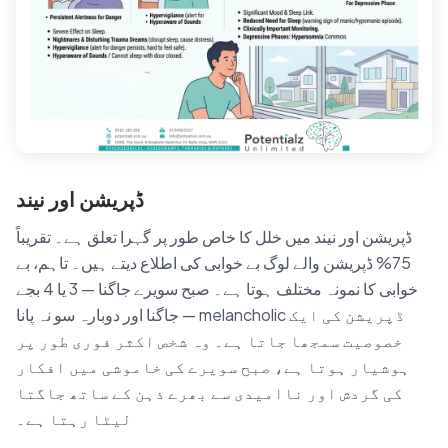
ڈپریشن اور نیند
ڈپریشن اور نیند میں خلل کا خاص طور پر گہرا تعلق ہے۔ تقریباً
75% ڈپریشن والے لوگ بے خوابی کی اطلاع دیتے ہیں۔ تاہم، بے
خوابی کا نمونہ مختلف ہوتا ہے۔ صبح سویرے جاگنا — 3 یا 4 بجے
جاگنا اور دوبارہ سو نہ پانا — melancholic ڈپریشن کی ایک
خصوصیت سمجھا جاتا ہے۔ وہ شخص اکثر فوری طور پر
ہوشیار ہوتا ہے، صبح سویرے کی خاموشی میں افکار
کی گردش اور ناامیدی سے بھرے ذہن کے ساتھ جاگتا
لیٹا رہتا ہے۔