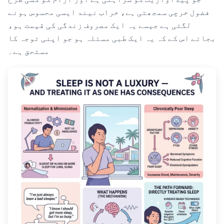
فضول خرچی سمجھتی ہے، خراب نیند ایسی محسوس ہونے
لگتی ہے جیسے یہ ایک مصروف زندگی کی قیمت ہو،
بجائے اس کے کہ یہ ایک طبی مسئلہ ہو جو اپنی توجہ کا
مستحق ہے۔