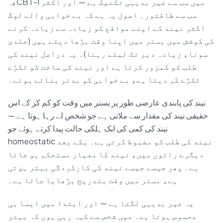
یہ CBT-I میں سب سے غیر بدیہی تکنیک ہے — اور اکثر
سب سے طاقتور۔ اصول یہ ہے کہ بے خوابی والے لوگ
اکثر نیند کے اپنے مواقع کو زیادہ سے زیادہ کرنے
کی کوشش میں بستر میں اپنا وقت بڑھا دیتے ہیں (جلدی
سونا، زیادہ دیر تک لیٹے رہنا)۔ یہ دراصل نیند کی
طلب کو کمزور کرتا ہے اور نیند کی ساخت کو ٹکڑے
ٹکڑے کر دیتا ہے، بے خوابی کو بدتر بناتے ہوئے۔
نیند کی پابندی عارضی طور پر بستر میں وقت کو کم کر کے اس
حقیقی نیند کی مقدار سے ملاتی ہے جو شخص لے رہا ہوتا ہے —
نیند کی کمی کی ایک ہلکی حالت پیدا کرتے ہوئے جو
homeostatic نیند کی طلب کو مضبوط کرتی ہے۔ یکے بعد
دیگرے راتوں میں، نیند کا معیار مستحکم ہو جاتا
ہے۔ پھر جیسے جیسے نیند کی کارکردگی بہتر ہوتی
ہے، بستر میں وقت بتدریج بڑھایا جاتا ہے۔
یہ غیر بدیہی لگتا ہے — اور ابتدا میں ایسا ہی
محسوس ہوتا ہے۔ میں شخص سے کہہ رہی ہوں کہ بہتر