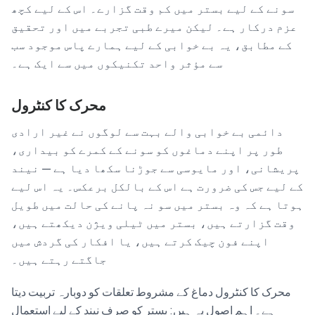
سونے کے لیے بستر میں کم وقت گزارے۔ اس کے لیے کچھ
عزم درکار ہے۔ لیکن میرے طبی تجربے میں اور تحقیق
کے مطابق، یہ بے خوابی کے لیے ہمارے پاس موجود سب
سے مؤثر واحد تکنیکوں میں سے ایک ہے۔
محرک کا کنٹرول
دائمی بے خوابی والے بہت سے لوگوں نے غیر ارادی
طور پر اپنے دماغوں کو سونے کے کمرے کو بیداری،
پریشانی، اور مایوسی سے جوڑنا سکھا دیا ہے — نیند
کے لیے جس کی ضرورت ہے اس کے بالکل برعکس۔ یہ اس لیے
ہوتا ہے کہ وہ بستر میں سو نہ پانے کی حالت میں طویل
وقت گزارتے ہیں، بستر میں ٹیلی ویژن دیکھتے ہیں،
اپنے فون چیک کرتے ہیں، یا افکار کی گردش میں
جاگتے رہتے ہیں۔
محرک کا کنٹرول دماغ کے مشروط تعلقات کو دوبارہ تربیت دیتا
ہے۔ اہم اصول یہ ہیں: بستر کو صرف نیند کے لیے استعمال