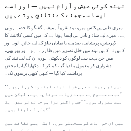
نیند کوئی عیش و آرام نہیں — اور اسے
ایسا سمجھنے کے نتائج ہوتے ہیں
میری طبی پریکٹس میں، نیند تقریباً ہمیشہ گفتگو کا حصہ ہوتی
ہے۔ میرے لیے شاذ و نادر ہی ایسا ہوتا ہے کہ میں کسی کلائنٹ کا
ڈپریشن، پریشانی، صدمے، یا نمایاں تناؤ کے لیے جائزہ لوں اور
کہیں نہ کہیں نیند میں خلل تصویر میں ظاہر نہ ہو۔ اور پھر بھی،
میں جن بہت سے لوگوں کو دیکھتی ہوں، ان کے لیے نیند کی
دشواری کو معمول بنا دیا گیا، کم کر کے دکھایا گیا، یا محض
برداشت کیا گیا — کبھی کبھی برسوں تک۔
“میں تو ہمیشہ سے ہی خراب نیند لینے والا رہا ہوں۔”
“مجھے معلوم ہے مجھے زیادہ سونا چاہیے، لیکن میں
بہت مصروف ہوں۔” “جب واقعی برا ہو جائے تو میں ایک
گولی لے لیتا ہوں۔”
میں ان جوابات کو سمجھتی ہوں۔ ایک ایسی ثقافت میں
جو پیداواریت کو سراہتی ہے اور آرام کو کسی طرح