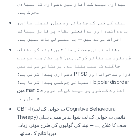
بیداری نیند کے آغاز میں دشواری کا بنیادی
محرک ہے۔
نیند کی کمی کے جذباتی ردعمل، فیصلہ سازی،
یادداشت، اور مدافعتی نظام پر قابل پیمائش
اثرات ہوتے ہیں — یہ معمولی بات نہیں ہے۔
مختلف ذہنی صحت کی حالتیں نیند کو مختلف
طریقوں سے متاثر کرتی ہیں: ڈپریشن صبح سویرے
جاگنے کا سبب بنتا ہے؛ پریشانی سونے میں
دشواری پیدا کرتی ہے؛ PTSD ڈراؤنے خواب اور
انتہائی چوکسی پیدا کرتا ہے؛ bipolar disorder
میں manic اشارے کے طور پر نیند کی کم ضرورت
شامل ہے۔
CBT-I (بے خوابی کے لیے Cognitive Behavioural
Therapy) دائمی بے خوابی کے لیے شواہد پر مبنی، پہلی
صف کا علاج ہے — نیند کی گولیوں کی طرح مؤثر، زیادہ
دیرپا نتائج کے ساتھ۔