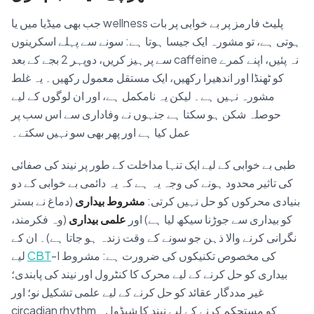
جب بھی میڈیا میں یا wellness پلیٹ فارمز پر بے خوابی پر بات
ہوتی ہے، تو مشورہ ایک جیسا ہوتا ہے: سونے سے پہلے اسکرینوں
سے پرہیز کریں، دوپہر 2 بجے کے بعد caffeine نہ پئیں، اپنے کمرے
کو ٹھنڈا اور اندھیرا رکھیں، ایک مستقل معمول رکھیں۔ یہ غلط
مشورہ نہیں ہے۔ لیکن یہ نامکمل ہے، اور ان لوگوں کے لیے
حوصلہ شکن ہو سکتا ہے جنہوں نے وفاداری سے اس سب پر
عمل کیا ہے اور پھر بھی سو نہیں سکتے۔
طبی بے خوابی کے لیے ایک تنہا مداخلت کے طور پر نیند کی صفائی
کی تاثیر محدود ہونے کی وجہ یہ ہے کہ یہ دائمی بے خوابی کے دو
بنیادی محرکوں کو حل نہیں کرتی:
مشروط بیداری
(دماغ نے بستر
کو بیداری سے جوڑنا سیکھ لیا ہے) اور
علمی بیداری
(وہ فکرمند،
نگرانی کرنے والا ذہن جو سونے کے وقت زندہ ہو جاتا ہے)۔ ان کے
-I کی مخصوص تکنیکوں کی ضرورت ہے: مشروط
CBT
لیے
بیداری کو حل کرنے کے لیے محرک کا کنٹرول اور نیند کی پابندی؛
غیر مددگار عقائد کو حل کرنے کے لیے علمی تشکیل نو؛ اور
circadian rhythm کو مستحکم کرنے کے لیے نیند کا شیڈول۔