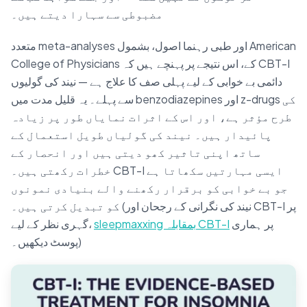
مضبوطی سے سہارا دیتے ہیں۔
متعدد meta-analyses اور طبی رہنما اصول، بشمول American
College of Physicians کے، اس نتیجے پر پہنچے ہیں کہ CBT-I
دائمی بے خوابی کے لیے پہلی صف کا علاج ہے — نیند کی گولیوں
سے پہلے۔ یہ قلیل مدت میں benzodiazepines اور z-drugs کی
طرح مؤثر ہے، اور اس کے اثرات نمایاں طور پر زیادہ
پائیدار ہیں۔ نیند کی گولیاں طویل استعمال کے
ساتھ اپنی تاثیر کھو دیتی ہیں اور انحصار کے
خطرات رکھتی ہیں۔ CBT-I ایسی مہارتیں سکھاتا ہے
جو بے خوابی کو برقرار رکھنے والے بنیادی نمونوں
کو تبدیل کرتی ہیں۔ (نیند کی نگرانی کے رجحان اور CBT-I پر
پر ہماری
sleepmaxxing بمقابلہ CBT-I
گہری نظر کے لیے،
پوسٹ دیکھیں۔)