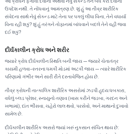
આ ક્રોધને ફગાવી દેવાનો અથવા નેવું સેકન્ડે તેને બંધ કરી દેવાનો
ઉપદેશ નથી. તે નોંધવાનું આમંત્રણ છે. શું હું આ તીવ્ર શારીરિક
સંવેદના સાથે નેવું સેકન્ડ માટે તેના પર પગલું લીધા વિના, તેને વધાર્યા
વિના રહી શકું? શું હું તરંગને તોફાનમાં બાંધવાને બદલે તેને વહી જવા
દઈ શકું?
દીર્ઘકાલીન ક્રોધ અને શરીર
જ્યારે ક્રોધ દીર્ઘકાલીન સ્થિતિ બની જાય — જ્યારે ચેતાતંત્ર
કાયમી હળવા-સ્તરના ધમકી મોડમાં અટકી જાય — ત્યારે શારીરિક
પરિણામો ગંભીર અને સારી રીતે દસ્તાવેજિત હોય છે.
તીવ્ર ક્રોધની તાત્કાલિક શારીરિક અસરોમાં ઝડપી હૃદય ધબકારા,
વધેલું બ્લડ પ્રેશર, સ્નાયુનો તણાવ (ખાસ કરીને જડબા, ગરદન અને
ખભામાં), દાંત ભીંસવા, ચહેરો લાલ થવો, પરસેવો, અને માથાનો દુખાવો
સામેલ છે.
દીર્ઘકાલીન શારીરિક અસરો જ્યાં ખરું નુકસાન સંચિત થાય છે: