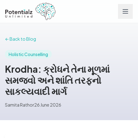
Services
← Back to Blog
Team
Holistic Counselling
Krodha: ક્રોધને તેના મૂળમાં
Careers
સમજવો અને શાંતિ તરફનો
સાકલ્યવાદી માર્ગ
Conditions
Samita Rathor
26 June 2026
Contact
FAQs