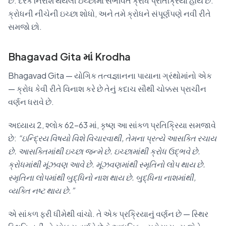
છે. દરેક નિરાશ થયેલી ઇચ્છામાં સંભવિત ક્રોધ પ્રતિક્રિયા હોય છે.
ક્રોધની નીચેની ઇચ્છા શોધો, અને તમે ક્રોધને સંપૂર્ણપણે નવી રીતે
સમજો છો.
Bhagavad Gita માં Krodha
Bhagavad Gita — યોગિક તત્વજ્ઞાનના પાયાના ગ્રંથોમાંનો એક
— ક્રોધ કેવી રીતે વિનાશ કરે છે તેનું કદાચ સૌથી ચોક્કસ પ્રાચીન
વર્ણન ધરાવે છે.
અધ્યાય 2, શ્લોક 62–63 માં, કૃષ્ણ આ સાંકળ પ્રતિક્રિયા સમજાવે
છે:
“ઇન્દ્રિય વિષયો વિશે વિચારવાથી, તેમના પ્રત્યે આસક્તિ રચાય
છે. આસક્તિમાંથી ઇચ્છા જન્મે છે. ઇચ્છામાંથી ક્રોધ ઉદ્ભવે છે.
ક્રોધમાંથી મૂંઝવણ આવે છે. મૂંઝવણમાંથી સ્મૃતિનો લોપ થાય છે.
સ્મૃતિના લોપમાંથી બુદ્ધિનો નાશ થાય છે. બુદ્ધિના નાશમાંથી,
વ્યક્તિ નષ્ટ થાય છે.”
એ સાંકળ ફરી ધીમેથી વાંચો. તે એક પ્રક્રિયાનું વર્ણન છે — સ્થિર