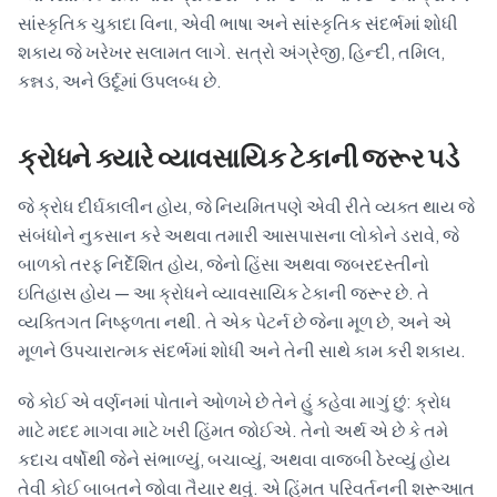
સાંસ્કૃતિક ચુકાદા વિના, એવી ભાષા અને સાંસ્કૃતિક સંદર્ભમાં શોધી
શકાય જે ખરેખર સલામત લાગે. સત્રો અંગ્રેજી, હિન્દી, તમિલ,
કન્નડ, અને ઉર્દૂમાં ઉપલબ્ધ છે.
ક્રોધને ક્યારે વ્યાવસાયિક ટેકાની જરૂર પડે
જે ક્રોધ દીર્ઘકાલીન હોય, જે નિયમિતપણે એવી રીતે વ્યક્ત થાય જે
સંબંધોને નુકસાન કરે અથવા તમારી આસપાસના લોકોને ડરાવે, જે
બાળકો તરફ નિર્દેશિત હોય, જેનો હિંસા અથવા જબરદસ્તીનો
ઇતિહાસ હોય — આ ક્રોધને વ્યાવસાયિક ટેકાની જરૂર છે. તે
વ્યક્તિગત નિષ્ફળતા નથી. તે એક પેટર્ન છે જેના મૂળ છે, અને એ
મૂળને ઉપચારાત્મક સંદર્ભમાં શોધી અને તેની સાથે કામ કરી શકાય.
જે કોઈ એ વર્ણનમાં પોતાને ઓળખે છે તેને હું કહેવા માગું છું: ક્રોધ
માટે મદદ માગવા માટે ખરી હિંમત જોઈએ. તેનો અર્થ એ છે કે તમે
કદાચ વર્ષોથી જેને સંભાળ્યું, બચાવ્યું, અથવા વાજબી ઠેરવ્યું હોય
તેવી કોઈ બાબતને જોવા તૈયાર થવું. એ હિંમત પરિવર્તનની શરૂઆત