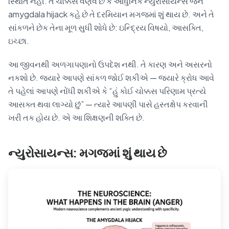
સ્થિતિ નહીં. તે ચોક્કસ વર્ણવે છે કે આધુનિક ન્યુરોસાયન્સ જેને
amygdala hijack કહે છે તે દરમિયાન મગજમાં શું થાય છે. અને તે
સાંકળને છેક તેના મૂળ સુધી શોધે છે: ઇન્દ્રિય વિષયો, આસક્તિ,
ઇચ્છા.
આ જીવનથી અળગાપણાનો ઉપદેશ નથી. તે કારણ અને અસરનો
નકશો છે. જ્યારે આપણે સાંકળ જોઈ શકીએ — જ્યારે ક્રોધ આવે
તે પહેલાં આપણે નોંધી શકીએ કે “હું કોઈ ચોક્કસ પરિણામ પ્રત્યે
આસક્ત થવા લાગ્યો છું” — ત્યારે આપણી પાસે હસ્તક્ષેપ કરવાની
ખરી તક હોય છે. એ આ શિક્ષણની શક્તિ છે.
ન્યુરોસાયન્સ: મગજમાં શું થાય છે