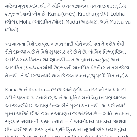
માટેના મૂળ શબ્દમાંથી. તે યોગિક તત્વજ્ઞાનમાં મનના છ શાસ્ત્રીય
શત્રુઓમાંનો એક છે: Kama (ઇચ્છા), Krodha (ક્રોધ), Lobha
(લોભ), Moha (આસક્તિ/મોહ), Mada (અહંકાર), અને Matsarya
(ઈર્ષ્યા).
આ માળખા વિશે રસપ્રદ બાબત યાદી પોતે નથી પણ તે ક્રોધ કેવી
રીતે સમજાય છે તે વિશે શું પ્રગટ કરે છે તે છે. યોગિક વિશ્વદૃષ્ટિમાં,
આ સ્થિર વ્યક્તિત્વ લક્ષણો નથી — તે અજ્ઞાન (
avidya
) અને
આસક્તિ (
trishna
) માંથી ઉદ્ભવતી માનસિક પેટર્ન છે. તે તમે જે છો
તે નથી. તે એ છે જે ત્યારે થાય છે જ્યારે મન હજુ પ્રશિક્ષિત ન હોય.
Kama અને Krodha — ઇચ્છા અને ક્રોધ — વચ્ચેનો સંબંધ ખાસ
કરીને પ્રકાશ પાડનારો છે, અને આધુનિક મનોવિજ્ઞાન પણ ચોક્કસ
આ જ વર્ણવે છે. આપણે રેન્ડમ રીતે ગુસ્સે થતા નથી. આપણે ત્યારે
ગુસ્સે થઈએ છીએ જ્યારે આપણને જે જોઈએ છે — શાંતિ, સન્માન,
સહકાર, સલામતી, પ્રેમ, ન્યાય — તે અવરોધાય, ધમકાય, અથવા
છીનવાઈ જાય. દરેક ક્રોધ પ્રતિક્રિયાના મૂળમાં એક ઇચ્છા હોય