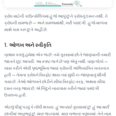
ક્રોધ માટેની કાઉન્સેલિંગમાં હું જે આપું છું તે ક્રોધનું દમન નથી. તે
ક્રોધની સમજ છે — અને સમજમાંથી, ખરી પસંદગી. હું જે માળખા
સાથે કામ કરું છું તે અહીં છે.
1. ઓળખ અને સ્વીકૃતિ
પ્રથમ પગલું હંમેશા એક જ છે: તમે ગુસ્સામાં છો તે જાણવાની તમારી
જાતને છૂટ આપવી. આ સ્પષ્ટ લાગે છે પણ એવું નથી. ઘણા લોકો —
ખાસ કરીને એવી પૃષ્ઠભૂમિના જ્યાં ક્રોધની અભિવ્યક્તિ ખતરનાક
હતી — તેમના ક્રોધને વિસ્ફોટ થાય ત્યાં સુધી ન-જાણવાનું શીખી
ગયા છે. તેઓ ઓળખને છોડીને સીધા વિસ્ફોટ તરફ, અથવા સીધા
દમન તરફ જાય છે, એ બિંદુને બાયપાસ કરીને જ્યાં પસંદગી
ઉપલબ્ધ હતી.
એટલું ધીમું પડવું કે નોંધી શકાય:
હું અત્યારે ગુસ્સામાં છું. હું આ મારી
છાતીમાં અનુભવું છું. મારા જડબામાં. મારા ખભાના તણાવમાં.
તેને નામ