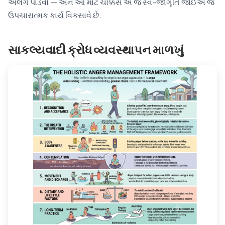
અલગ પાડવો — અને આ માટે ચોક્કસ એ જ સ્વ-જાગૃતિ જોઈએ જે
ઉપચારાત્મક કાર્ય વિકસાવે છે.
સાકલ્યવાદી ક્રોધ વ્યવસ્થાપન માળખું