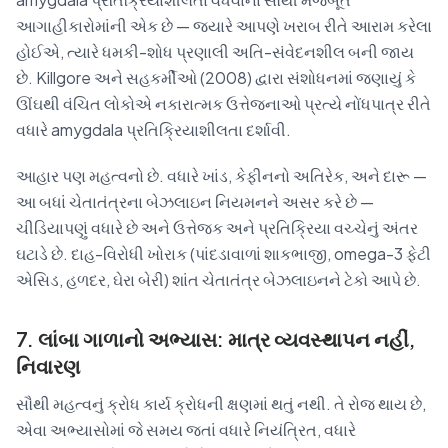
આગાહીકારોમાંની એક છે — જ્યારે આપણે ખરાબ રીતે આરામ કરેલા
હોઈએ, ત્યારે ધમકી-શોધ પ્રણાલી અતિ-સંવેદનશીલ બની જાય
છે. Killgore અને સહકર્મીઓ (2008) દ્વારા સંશોધનમાં જણાયું કે
ઊંઘથી વંચિત લોકોએ નકારાત્મક ઉત્તેજનાઓ પ્રત્યે નોંધપાત્ર રીતે
વધારે amygdala પ્રતિક્રિયાશીલતા દર્શાવી.
આહાર પણ મહત્વનો છે. વધારે ખાંડ, કેફીનનો અતિરેક, અને દારૂ —
આ બધાં ચેતાતંત્રના બેઝલાઇન નિયમનને અસર કરે છે —
ચીડિયાપણું વધારે છે અને ઉત્તેજક અને પ્રતિક્રિયા વચ્ચેનું અંતર
ઘટાડે છે. દાહ-વિરોધી ખોરાક (પાંદડાવાળાં શાકભાજી, omega-3 ફેટી
એસિડ, હળદર, ઘેરા બેરી) શાંત ચેતાતંત્ર બેઝલાઇનને ટેકો આપે છે.
7. લાંબા ગાળાનો અભ્યાસ: માત્ર વ્યવસ્થાપન નહીં,
નિવારણ
સૌથી મહત્વનું ક્રોધ કાર્ય ક્રોધની ક્ષણમાં થતું નથી. તે રોજ થાય છે,
એવા અભ્યાસોમાં જે સમય જતાં વધારે નિયંત્રિત, વધારે