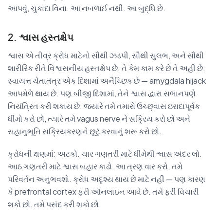
આપવું, ચુકાદા વિના. આ નબળાઈ નથી. આ બુદ્ધિ છે.
2. શ્વાસ હસ્તક્ષેપ
શ્વાસ એ તીવ્ર ક્રોધ માટેનો સૌથી ઝડપી, સૌથી સુલભ, અને સૌથી
શારીરિક રીતે વિશ્વસનીય હસ્તક્ષેપ છે. તે કેમ કામ કરે છે તે અહીં છે:
સ્વાયત્ત ચેતાતંત્ર એક દિશામાં અનૈચ્છિક છે — amygdala hijack
આપમેળે થાય છે. પણ બીજી દિશામાં, તેને શ્વાસ દ્વારા સભાનપણે
નિયંત્રિત કરી શકાય છે. જ્યારે તમે તમારો ઉચ્છ્વાસ ઇરાદાપૂર્વક
ધીમો કરો છો, ત્યારે તમે vagus nerve ને સક્રિય કરો છો અને
સહાનુભૂતિ સક્રિયકરણને છૂટું કરવાનું શરૂ કરો છો.
ક્રોધની ક્ષણમાં: અટકો. ચાર ગણતરી માટે ધીમેથી શ્વાસ અંદર લો.
આઠ ગણતરી માટે શ્વાસ બહાર કાઢો. આ ત્રણ વાર કરો. તમે
પરિવર્તન અનુભવશો. ક્રોધ અદૃશ્ય થાય છે માટે નહીં — પણ કારણ
કે prefrontal cortex ફરી ઑનલાઇન આવે છે. તમે ફરી વિચારી
શકો છો. તમે પસંદ કરી શકો છો.