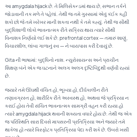
આ amygdala hijack છે. તે મિલિસેકન્ડમાં થાય છે, સભાન તર્કને
જોડાવાની તક મળે તે પહેલાં. તેથી જ તમે ગુસ્સામાં એવું કંઈક કહી
શકો છો જે તમે ખરેખર માની શકતા નથી કે તમે કહ્યું. તેથી જ સૌથી
બુદ્ધિશાળી લોકો ભાવનાત્મક રીતે સક્રિય થાય ત્યારે સૌથી
વિનાશક નિર્ણયો લઈ શકે છે. prefrontal cortex — તમારું શાણું,
વિચારશીલ, લાંબા ગાળાનું સ્વ — ને બાયપાસ કરી દેવાયું છે.
Gita ની ભાષામાં: બુદ્ધિનો નાશ. ન્યુરોસાયન્સ અને પ્રાચીન
શિક્ષણ બંને એક જ ઘટનાને અલગ અલગ દૃષ્ટિબિંદુથી વર્ણવી રહ્યાં
છે.
જ્યારે તમે ઊંઘથી વંચિત હો, ભૂખ્યા હો, દીર્ઘકાલીન રીતે
તણાવગ્રસ્ત હો, શારીરિક રીતે અસ્વસ્થ હો, અથવા જે પ્રક્રિયા ન
કરાઈ હોય તેવી સંચિત ભાવનાત્મક સામગ્રી વહન કરી રહ્યા હો
ત્યારે amygdala hijack થવાની શક્યતા વધારે હોય છે. તેથી જ એક
જ પરિસ્થિતિ સારા દિવસે માપસરની પ્રતિક્રિયા અને જ્યારે તમે
થાકેલા હો ત્યારે વિસ્ફોટક પ્રતિક્રિયા પેદા કરી શકે છે. ઉંબરો ખસી