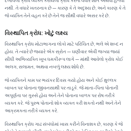
દબાવેલો ક્રોધ વ્યક્ત કરાયેલા ક્રોધ કરતાં વધારે શાંત અથવા હળવો
નથી. તે વધારે ખતરનાક છે — કારણ કે તે અદૃશ્ય છે, અને કારણ કે તે
જે વ્યક્તિ તેને વહન કરે છે તેને જ સૌથી વધારે અસર કરે છે.
વિસ્થાપિત ક્રોધ: ખોટું લક્ષ્ય
વિસ્થાપિત ક્રોધ મોટાભાગના લોકો માટે પરિચિત છે, ભલે એ શબ્દ ન
હોય. તે ત્યારે છે જ્યારે એક સ્રોત — ઘણીવાર એવી જગ્યા જ્યાં
સીધી અભિવ્યક્તિ ખૂબ ધમકીરૂપ લાગે — માંથી આવેલો ક્રોધ કોઈ
અલગ, સલામત, અથવા નબળું લક્ષ્ય શોધે છે.
જે વ્યક્તિને કામ પર ભયંકર દિવસ ગયો હોય અને કોઈ ક્ષુલ્લક
બાબત પર પોતાના જીવનસાથી પર તાડૂકે. જે માતા-પિતા પોતાની
અપૂર્ણતા પર ગુસ્સે હોય અને તેને પોતાના બાળક પર રોષ તરીકે
વ્યક્ત કરે. જે પુરુષ પોતાનો શોક વ્યક્ત કરી શકતો નથી અને તેને
આક્રમકતા તરીકે વ્યક્ત કરે.
વિસ્થાપિત ક્રોધ ગાઢ સંબંધોમાં ખાસ કરીને વિનાશક છે, કારણ કે જે