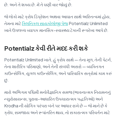
છે. અને તે શક્ય છે. મેં તે ઘણી વાર જોયું છે.
જે લોકો માટે ક્રોધ ડિપ્રેશન અથવા આઘાત સાથે અસ્તિત્વમાં હોય,
તેમના માટે
ક્લિનિકલ સાયકોલોજી પેજ
Potentialz Unlimited
ખાતે ઉપલબ્ધ વ્યાપક માનસિક-સ્વાસ્થ્ય ટેકાની રૂપરેખા આપે છે.
Potentialz કેવી રીતે મદદ કરી શકે
Potentialz Unlimited ખાતે, હું ક્રોધ સાથે — તેના મૂળ, તેની પેટર્ન,
તેના શારીરિક પરિમાણો, અને તેની સંબંધી અસરો — વ્યક્તિગત
કાઉન્સેલિંગ, યુગલ કાઉન્સેલિંગ, અને પારિવારિક સત્રોમાં કામ કરું
છું.
મારો અભિગમ પશ્ચિમી મનોવૈજ્ઞાનિક સમજ (ભાવનાત્મક નિયમનનું
ન્યુરોસાયન્સ, પુરાવા-આધારિત ઉપચારાત્મક પદ્ધતિઓ) અને
Krodha ની યોગિક પરંપરા બંને પર આધાર રાખે છે — જે માને છે કે
ક્રોધ, સમજાય અને રૂપાંતરિત થાય, તો સકારાત્મક પરિવર્તન માટે