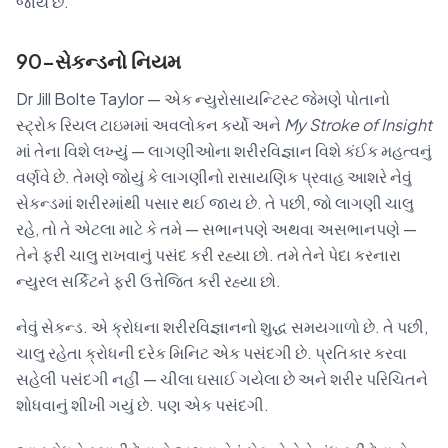
જાય છે.
90-સેકન્ડનો નિયમ
Dr Jill Bolte Taylor — એક ન્યુરોસાયન્ટિસ્ટ જેમણે પોતાનો
સ્ટ્રોક રિયલ ટાઇમમાં અવલોકન કર્યો અને
My Stroke of Insight
માં તેના વિશે લખ્યું — લાગણીઓના શરીરવિજ્ઞાન વિશે કંઈક મહત્વનું
વર્ણવે છે. તેમણે જોયું કે લાગણીનો રાસાયણિક પ્રવાહ આશરે નેવું
સેકન્ડમાં શરીરમાંથી પસાર થઈ જાય છે. તે પછી, જો લાગણી ચાલુ
રહે, તો તે એટલા માટે કે તમે — સભાનપણે અથવા અસભાનપણે —
તેને ફરી ચાલુ રાખવાનું પસંદ કરી રહ્યા છો. તમે તેને પેદા કરનારા
ન્યુરલ સર્કિટને ફરી ઉત્તેજિત કરી રહ્યા છો.
નેવું સેકન્ડ. એ ક્રોધના શરીરવિજ્ઞાનનો શુદ્ધ સમયગાળો છે. તે પછી,
ચાલુ રહેતા ક્રોધની દરેક મિનિટ એક પસંદગી છે. પ્રતિકાર કરવા
સહેલી પસંદગી નહીં — ચીલા ઘસાઈ ગયેલા છે અને શરીર પરિચિતને
શોધવાનું શીખી ગયું છે. પણ એક પસંદગી.