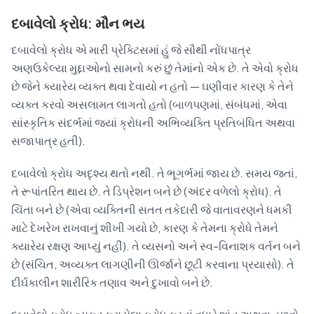
દબાવેલો ક્રોધ: મૌન ભય
દબાવેલો ક્રોધ એ મારી પ્રેક્ટિસમાં હું જે સૌથી નોંધપાત્ર
અણઉકેલ્યા મુદ્દાઓનો સામનો કરું છું તેમાંનો એક છે. તે એવો ક્રોધ
છે જેને ક્યારેય વ્યક્ત થવા દેવાયો ન હતો — ઘણીવાર કારણ કે તેને
વ્યક્ત કરવો અસલામત લાગતો હતો (બાળપણમાં, સંબંધમાં, એવા
સાંસ્કૃતિક સંદર્ભમાં જ્યાં ક્રોધની અભિવ્યક્તિ પ્રતિબંધિત અથવા
સજાપાત્ર હતી).
દબાવેલો ક્રોધ અદૃશ્ય થતો નથી. તે ભૂગર્ભમાં જાય છે. સમય જતાં,
તે રૂપાંતરિત થાય છે. તે ડિપ્રેશન બને છે (અંદર વળેલો ક્રોધ). તે
ચિંતા બને છે (એવા વ્યક્તિની સતત તકેદારી જે વાતાવરણને ધમકી
માટે દેખરેખ રાખવાનું શીખી ગયો છે, કારણ કે તેમના ક્રોધે તેમને
ક્યારેય રક્ષણ આપ્યું નહીં). તે વ્યસનો અને સ્વ-વિનાશક વર્તન બને
છે (સંચિત, અવ્યક્ત લાગણીની ઊર્જાને છૂટી કરવાના પ્રયાસો). તે
દીર્ઘકાલીન શારીરિક તણાવ અને દુખાવો બને છે.