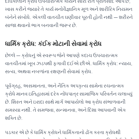
દીર્ઘકાલીન ક્રોધ ઉપચારાત્મક કાર્યને સારી રીતે પ્રતિસાદ આપે છે,
ખાસ કરીને જ્યારે તે કાર્ય મનોવૈજ્ઞાનિક મૂળ અને શારીરિક નિયમન
બંનેને સંબોધે. એકલી વાતચીત ઘણીવાર પૂરતી હોતી નથી — શરીરને
સાજા થવાનો ભાગ બનવાની જરૂર છે.
ધાર્મિક ક્રોધ: કંઈક મોટાની સેવામાં ક્રોધ
છેલ્લે — ક્રોધનું એ સ્વરૂપ જેને આપણે કદાચ ઉપચારાત્મક
વાતચીતમાં ખૂબ ઝડપથી ફગાવી દઈએ છીએ. ધાર્મિક ક્રોધ: ન્યાય,
સત્ય, અથવા નબળાંના રક્ષણની સેવામાં ક્રોધ.
પૂર્વગ્રહ, અસમાનતા, અને નૈતિક અપકૃત્ય સામેના રચનાત્મક
ક્રોધે માનવ ઇતિહાસમાં દરેક નોંધપાત્ર સામાજિક પરિવર્તન ચલાવ્યું
છે. શિસ્ત અને ઇરાદા સાથે માર્ગ આપાયેલો આ ક્રોધ સંભાળવાની
સમસ્યા નથી. તે સમજવા, સન્માનવા, અને દિશા આપવાની એક
શક્તિ છે.
પડકાર એ છે કે ધાર્મિક ક્રોધને ધાર્મિકતાનો ઢોંગ કરતા ક્રોધથી