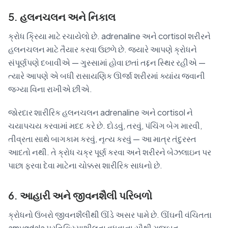
5. હલનચલન અને નિકાલ
ક્રોધ ક્રિયા માટે રચાયેલો છે. adrenaline અને cortisol શરીરને
હલનચલન માટે તૈયાર કરવા ઉછળે છે. જ્યારે આપણે ક્રોધને
સંપૂર્ણપણે દબાવીએ — ગુસ્સામાં હોવા છતાં તદ્દન સ્થિર રહીએ —
ત્યારે આપણે એ બધી રાસાયણિક ઊર્જા શરીરમાં ક્યાંય જવાની
જગ્યા વિના રાખીએ છીએ.
જોરદાર શારીરિક હલનચલન adrenaline અને cortisol ને
ચયાપચય કરવામાં મદદ કરે છે. દોડવું, તરવું, પંચિંગ બેગ મારવી,
તીવ્રતા સાથે બાગકામ કરવું, નૃત્ય કરવું — આ માત્ર તંદુરસ્ત
આદતો નથી. તે ક્રોધ ચક્ર પૂર્ણ કરવા અને શરીરને બેઝલાઇન પર
પાછા ફરવા દેવા માટેના ચોક્કસ શારીરિક સાધનો છે.
6. આહારી અને જીવનશૈલી પરિબળો
ક્રોધનો ઉંબરો જીવનશૈલીથી ઊંડે અસર પામે છે. ઊંઘની વંચિતતા
amygdala પ્રતિક્રિયાશીલતા વધવાના સૌથી મજબૂત