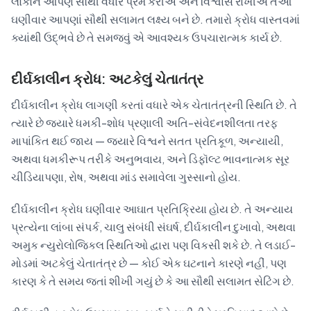
લોકોને આપણે સૌથી વધારે પ્રેમ કરીએ અને વિશ્વાસ રાખીએ તેઓ
ઘણીવાર આપણાં સૌથી સલામત લક્ષ્ય બને છે. તમારો ક્રોધ વાસ્તવમાં
ક્યાંથી ઉદ્ભવે છે તે સમજવું એ આવશ્યક ઉપચારાત્મક કાર્ય છે.
દીર્ઘકાલીન ક્રોધ: અટકેલું ચેતાતંત્ર
દીર્ઘકાલીન ક્રોધ લાગણી કરતાં વધારે એક ચેતાતંત્રની સ્થિતિ છે. તે
ત્યારે છે જ્યારે ધમકી-શોધ પ્રણાલી અતિ-સંવેદનશીલતા તરફ
માપાંકિત થઈ જાય — જ્યારે વિશ્વને સતત પ્રતિકૂળ, અન્યાયી,
અથવા ધમકીરૂપ તરીકે અનુભવાય, અને ડિફૉલ્ટ ભાવનાત્મક સૂર
ચીડિયાપણા, રોષ, અથવા માંડ સમાવેલા ગુસ્સાનો હોય.
દીર્ઘકાલીન ક્રોધ ઘણીવાર આઘાત પ્રતિક્રિયા હોય છે. તે અન્યાય
પ્રત્યેના લાંબા સંપર્ક, ચાલુ સંબંધી સંઘર્ષ, દીર્ઘકાલીન દુખાવો, અથવા
અમુક ન્યુરોલોજિકલ સ્થિતિઓ દ્વારા પણ વિકસી શકે છે. તે લડાઈ-
મોડમાં અટકેલું ચેતાતંત્ર છે — કોઈ એક ઘટનાને કારણે નહીં, પણ
કારણ કે તે સમય જતાં શીખી ગયું છે કે આ સૌથી સલામત સેટિંગ છે.