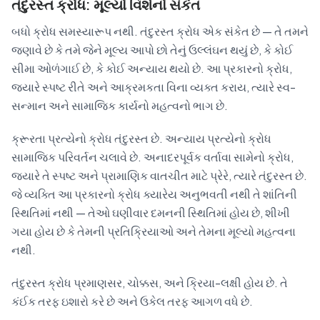
તંદુરસ્ત ક્રોધ: મૂલ્યો વિશેનો સંકેત
બધો ક્રોધ સમસ્યારૂપ નથી. તંદુરસ્ત ક્રોધ એક સંકેત છે — તે તમને
જણાવે છે કે તમે જેને મૂલ્ય આપો છો તેનું ઉલ્લંઘન થયું છે, કે કોઈ
સીમા ઓળંગાઈ છે, કે કોઈ અન્યાય થયો છે. આ પ્રકારનો ક્રોધ,
જ્યારે સ્પષ્ટ રીતે અને આક્રમકતા વિના વ્યક્ત કરાય, ત્યારે સ્વ-
સન્માન અને સામાજિક કાર્યનો મહત્વનો ભાગ છે.
ક્રૂરતા પ્રત્યેનો ક્રોધ તંદુરસ્ત છે. અન્યાય પ્રત્યેનો ક્રોધ
સામાજિક પરિવર્તન ચલાવે છે. અનાદરપૂર્વક વર્તાવા સામેનો ક્રોધ,
જ્યારે તે સ્પષ્ટ અને પ્રામાણિક વાતચીત માટે પ્રેરે, ત્યારે તંદુરસ્ત છે.
જે વ્યક્તિ આ પ્રકારનો ક્રોધ ક્યારેય અનુભવતી નથી તે શાંતિની
સ્થિતિમાં નથી — તેઓ ઘણીવાર દમનની સ્થિતિમાં હોય છે, શીખી
ગયા હોય છે કે તેમની પ્રતિક્રિયાઓ અને તેમના મૂલ્યો મહત્વના
નથી.
તંદુરસ્ત ક્રોધ પ્રમાણસર, ચોક્કસ, અને ક્રિયા-લક્ષી હોય છે. તે
કંઈક તરફ ઇશારો કરે છે અને ઉકેલ તરફ આગળ વધે છે.