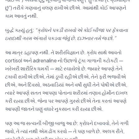
છું”) તરીકે ગણવાનું વલણ રાખીએ છીએ. આમાંથી કોઈ આપણને
કામ આવતું નથી.
બુદ્ધે કહ્યું હતું:
“ક્રોધને પકડી રાખવો એ કોઈ બીજા પર ફેંકવાના
ઇરાદાથી ગરમ અંગારો પકડવા જેવું છે. દાઝનાર તમે જ છો.”
આ માત્ર ડહાપણ નથી. તે શરીરવિજ્ઞાન છે. ક્રોધ સાથે આવતો
cortisol અને adrenaline નો ઉછાળો ટૂંકા ગાળાની કટોકટી —
ખરેખરી શારીરિક ધમકી — માટે રચાયેલો છે. જ્યારે આપણે તેને
ટકાવી રાખીએ છીએ, તેમાં ડૂબી રહીએ છીએ, તેને ફરી ભજવીએ
છીએ, અને દિવસો, અઠવાડિયાં અને વર્ષો સુધી તેને પોષીએ છીએ,
ત્યારે આપણે સતત આપણા પોતાના શરીરમાં તણાવ હોર્મોન દાખલ
કરી રહ્યા છીએ. જેના પર આપણે ગુસ્સે છીએ તેના કરતાં આપણે
આપણી જાતને ઘણું વધારે નુકસાન કરી રહ્યા છીએ.
પણ આ જ સત્યની બીજી બાજુ આ છે: ક્રોધને દબાવવો, તેને ગળી
જવો, તે ત્યાં નથી એમ ઢોંગ કરવો — તે પણ બાળે છે. અલગ રીતે,