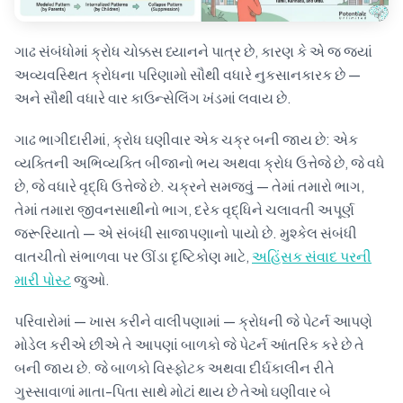
ગાઢ સંબંધોમાં ક્રોધ ચોક્કસ ધ્યાનને પાત્ર છે, કારણ કે એ જ જ્યાં
અવ્યવસ્થિત ક્રોધના પરિણામો સૌથી વધારે નુકસાનકારક છે —
અને સૌથી વધારે વાર કાઉન્સેલિંગ ખંડમાં લવાય છે.
ગાઢ ભાગીદારીમાં, ક્રોધ ઘણીવાર એક ચક્ર બની જાય છે: એક
વ્યક્તિની અભિવ્યક્તિ બીજાનો ભય અથવા ક્રોધ ઉત્તેજે છે, જે વધે
છે, જે વધારે વૃદ્ધિ ઉત્તેજે છે. ચક્રને સમજવું — તેમાં તમારો ભાગ,
તેમાં તમારા જીવનસાથીનો ભાગ, દરેક વૃદ્ધિને ચલાવતી અપૂર્ણ
જરૂરિયાતો — એ સંબંધી સાજાપણાનો પાયો છે. મુશ્કેલ સંબંધી
વાતચીતો સંભાળવા પર ઊંડા દૃષ્ટિકોણ માટે,
અહિંસક સંવાદ પરની
મારી પોસ્ટ
જુઓ.
પરિવારોમાં — ખાસ કરીને વાલીપણામાં — ક્રોધની જે પેટર્ન આપણે
મોડેલ કરીએ છીએ તે આપણાં બાળકો જે પેટર્ન આંતરિક કરે છે તે
બની જાય છે. જે બાળકો વિસ્ફોટક અથવા દીર્ઘકાલીન રીતે
ગુસ્સાવાળાં માતા-પિતા સાથે મોટાં થાય છે તેઓ ઘણીવાર બે