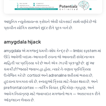
આધુનિક ન્યુરોસાયન્સ ક્રોધને એવી ચોકસાઈ સાથે વર્ણવે છે જે
પ્રાચીન યોગિક સમજને સુંદર રીતે પૂરક બને છે.
amygdala hijack
amygdala એ મગજનું ધમકી-શોધ કેન્દ્ર છે — limbic system માં
ઊંડે આવેલી બદામ-આકારની રચના જે આવનારી સંવેદનાત્મક
માહિતી પર પ્રક્રિયા કરે છે અને એક ઝડપી પ્રશ્ન પૂછે છે:
શું આ
ધમકી છે?
જ્યારે જવાબ હા હોય, ત્યારે તે તણાવ પ્રતિક્રિયા
ઉત્તેજિત કરે છે: cortisol અને adrenaline શરીરમાં ભરાય છે,
હૃદયના ધબકારા વધે છે, સ્નાયુઓ ક્રિયા માટે તૈયાર થાય છે, અને
prefrontal cortex — તાર્કિક વિચાર, દૃષ્ટિકોણ-ગ્રહણ, અને
આવેગ નિયંત્રણ માટે જવાબદાર મગજનો ભાગ — અસરકારક રીતે
ઑફલાઇન લેવાય છે.