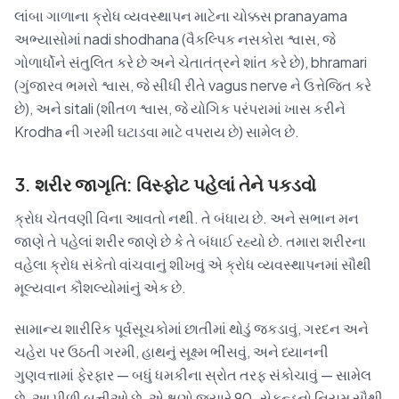
લાંબા ગાળાના ક્રોધ વ્યવસ્થાપન માટેના ચોક્કસ pranayama
અભ્યાસોમાં nadi shodhana (વૈકલ્પિક નસકોરા શ્વાસ, જે
ગોળાર્ધોને સંતુલિત કરે છે અને ચેતાતંત્રને શાંત કરે છે), bhramari
(ગુંજારવ ભમરો શ્વાસ, જે સીધી રીતે vagus nerve ને ઉત્તેજિત કરે
છે), અને sitali (શીતળ શ્વાસ, જે યોગિક પરંપરામાં ખાસ કરીને
Krodha ની ગરમી ઘટાડવા માટે વપરાય છે) સામેલ છે.
3. શરીર જાગૃતિ: વિસ્ફોટ પહેલાં તેને પકડવો
ક્રોધ ચેતવણી વિના આવતો નથી. તે બંધાય છે. અને સભાન મન
જાણે તે પહેલાં શરીર જાણે છે કે તે બંધાઈ રહ્યો છે. તમારા શરીરના
વહેલા ક્રોધ સંકેતો વાંચવાનું શીખવું એ ક્રોધ વ્યવસ્થાપનમાં સૌથી
મૂલ્યવાન કૌશલ્યોમાંનું એક છે.
સામાન્ય શારીરિક પૂર્વસૂચકોમાં છાતીમાં થોડું જકડાવું, ગરદન અને
ચહેરા પર ઉઠતી ગરમી, હાથનું સૂક્ષ્મ ભીંસવું, અને ધ્યાનની
ગુણવત્તામાં ફેરફાર — બધું ધમકીના સ્રોત તરફ સંકોચાવું — સામેલ
છે. આ પીળી બત્તીઓ છે. એ ક્ષણો જ્યારે 90-સેકન્ડનો નિયમ સૌથી