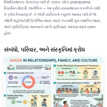
સ્થિતિસ્થાપક ચેતાતંત્ર બાંધે છે. ધ્યાન, યોગ, pranayama,
નિયમિત થેરાપી, જર્નલિંગ — આ ક્રોધ વ્યવસ્થાપન તકનીકો નથી.
તે ક્રોધ નિવારણ છે. તે એવી વ્યક્તિનો ન્યુરલ આધાર બાંધે છે જે
ઓછી સહેલાઈથી ઉત્તેજિત થાય, વધારે ઝડપથી પુનઃસ્થાપિત થાય,
અને પ્રતિક્રિયા આપવાને બદલે પ્રતિસાદ આપવા વધારે સક્ષમ
હોય.
સંબંધો, પરિવાર, અને સંસ્કૃતિમાં ક્રોધ