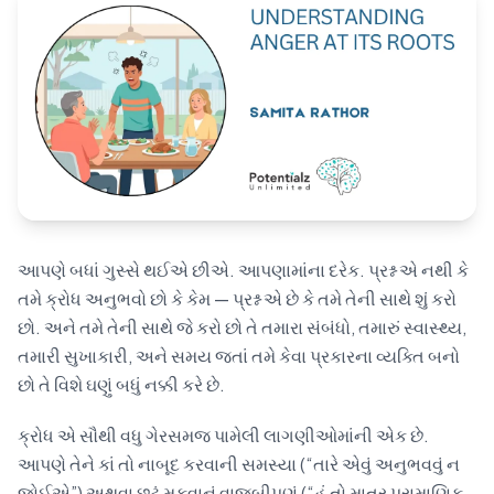
Blog
🇦🇺 English
📞 0410 261 838
આપણે બધાં ગુસ્સે થઈએ છીએ. આપણામાંના દરેક. પ્રશ્ન એ નથી કે
Book Appointment
તમે ક્રોધ અનુભવો છો કે કેમ — પ્રશ્ન એ છે કે તમે તેની સાથે શું કરો
છો. અને તમે તેની સાથે જે કરો છો તે તમારા સંબંધો, તમારું સ્વાસ્થ્ય,
તમારી સુખાકારી, અને સમય જતાં તમે કેવા પ્રકારના વ્યક્તિ બનો
છો તે વિશે ઘણું બધું નક્કી કરે છે.
ક્રોધ એ સૌથી વધુ ગેરસમજ પામેલી લાગણીઓમાંની એક છે.
આપણે તેને કાં તો નાબૂદ કરવાની સમસ્યા (“તારે એવું અનુભવવું ન
જોઈએ”) અથવા છૂટું મૂકવાનું વાજબીપણું (“હું તો માત્ર પ્રામાણિક