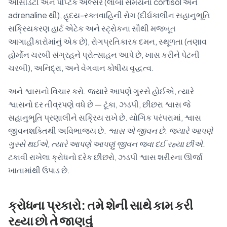
એસિડિટી અને પેપ્ટિક અલ્સર (લાંબા સમયના cortisol અને
adrenaline થી), હૃદય-રક્તવાહિની રોગ (દીર્ઘકાલીન સહાનુભૂતિ
સક્રિયકરણ હાર્ટ એટેક અને સ્ટ્રોકના સૌથી મજબૂત
આગાહીકારોમાંનું એક છે), રોગપ્રતિકારક દમન, સ્થૂળતા (તણાવ
હોર્મોન ચરબી સંગ્રહને પ્રોત્સાહન આપે છે, ખાસ કરીને પેટની
ચરબી), અનિદ્રા, અને વેગવાન કોષીય વૃદ્ધત્વ.
અને શ્વાસનો વિચાર કરો. જ્યારે આપણે ગુસ્સે હોઈએ, ત્યારે
શ્વાસનો દર તીવ્રપણે વધે છે — ટૂંકા, ઝડપી, છીછરા શ્વાસ જે
સહાનુભૂતિ પ્રણાલીને સક્રિય રાખે છે. યોગિક પરંપરામાં, શ્વાસ
જીવનશક્તિથી અવિભાજ્ય છે.
શ્વાસ એ જીવન છે. જ્યારે આપણે
ગુસ્સે થઈએ, ત્યારે આપણે આપણું જીવન જવા દઈ રહ્યા છીએ.
ટકાવી રાખેલા ક્રોધનો દરેક છીછરો, ઝડપી શ્વાસ શરીરના ઊર્જા
ખાતામાંથી ઉપાડ છે.
ક્રોધના પ્રકારો: તમે શેની સાથે કામ કરી
રહ્યા છો તે જાણવું