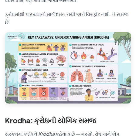
વધારે ધીમે, પણ એટલી જ ચોક્કસતાથી.
ક્રોધમાંથી પાર થવાનો માર્ગ દમન નથી અને વિસ્ફોટ નથી. તે સમજ
છે.
Krodha: ક્રોધની યોગિક સમજ
સંસ્કૃતમાં ક્રોધને
Krodha
કહેવાય છે — ગુસ્સો, રોષ અને કોપ