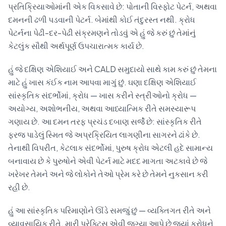
પ્રતિક્રિયાઓમાંની એક વિકસાવે છે: પોતાની વિસ્ફોટ પેટર્ન, અથવા
દમનની ઢળી પડવાની પેટર્ન. બેમાંથી કોઈ તંદુરસ્ત નથી. ક્રોધ
પેટર્નના પેઢી-દર-પેઢી સંક્રમણને તોડવું એ હું જે કરું છું તેમાંનું
કેટલુંક સૌથી અર્થપૂર્ણ ઉપચારાત્મક કાર્ય છે.
હું જે દક્ષિણ એશિયાઈ અને CALD સમુદાયો સાથે કામ કરું છું તેમના
માટે હું ખાસ કંઈક નામ આપવા માગું છું. ઘણા દક્ષિણ એશિયાઈ
સાંસ્કૃતિક સંદર્ભોમાં, ક્રોધ — ખાસ કરીને સ્ત્રીઓનો ક્રોધ —
અયોગ્ય, અશોભનીય, અથવા આધ્યાત્મિક રીતે સમસ્યારૂપ
ગણાય છે. આ દમન તરફ પ્રચંડ દબાણ સર્જે છે: સાંસ્કૃતિક રીતે
ફરજ પાડેલું સ્મિત જે અપ્રક્રિયિત લાગણીના સાગરને ઢાંકે છે.
તેનાથી વિપરીત, કેટલાક સંદર્ભોમાં, પુરુષ ક્રોધ એટલી હદે સામાન્ય
બનાવાય છે કે પુરુષોને એવી પેટર્ન માટે મદદ માગતા અટકાવે છે જે
ખરેખર તેમને અને જે લોકોને તેઓ પ્રેમ કરે છે તેમને નુકસાન કરી
રહી છે.
હું આ સાંસ્કૃતિક પરિમાણોને ઊંડે સમજું છું — વ્યક્તિગત રીતે અને
વ્યાવસાયિક રીતે. મારી પ્રેક્ટિસ એવી જગ્યા આપે છે જ્યાં ક્રોધને