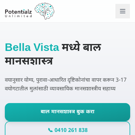
सेवा
Bella Vista
मध्ये बाल
आमची टीम
मानसशास्त्र
करिअर
वयानुसार योग्य, पुरावा-आधारित दृष्टिकोनांचा वापर करून 3-17
आम्ही ज्या समस्यांत मदत करत
वयोगटातील मुलांसाठी व्यावसायिक मानसशास्त्रीय सहाय्य
संपर्क करा
बाल मानसशास्त्र बुक करा
सामान्य प्रश्न
📞 0410 261 838