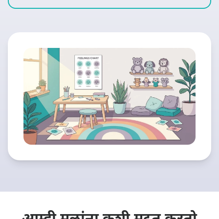
ब्लॉग
🇮🇳 मराठी
📞 0410 261 838
अपॉइंटमेंट बुक करा