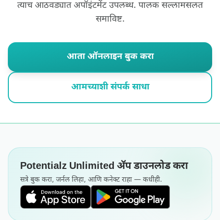
त्याच आठवड्यात अपॉइंटमेंट उपलब्ध. पालक सल्लामसलत
समाविष्ट.
आता ऑनलाइन बुक करा
आमच्याशी संपर्क साधा
Potentialz Unlimited अ‍ॅप डाउनलोड करा
सत्रे बुक करा, जर्नल लिहा, आणि कनेक्ट राहा — कधीही.