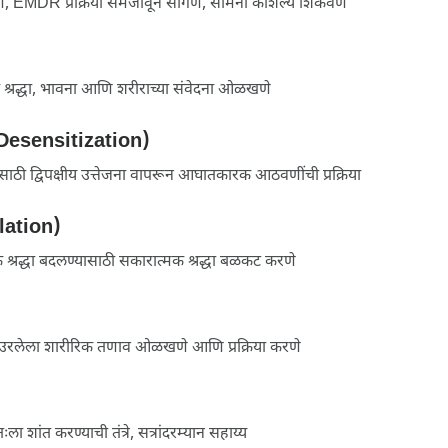
णे, EMDR प्रक्रिया समजावून सांगणे, सामना कौशल्ये शिकवणे
 श्रद्धा, भावना आणि शरीराच्या संवेदना ओळखणे
(Desensitization)
ाठी द्विपक्षीय उत्तेजना वापरून आघातकारक आठवणींची प्रक्रिया
llation)
क श्रद्धा बदलण्यासाठी सकारात्मक श्रद्धा बळकट करणे
ी उरलेला शारीरिक तणाव ओळखणे आणि प्रक्रिया करणे
ःला शांत करण्याची तंत्रे, सत्रांदरम्यान सहाय्य