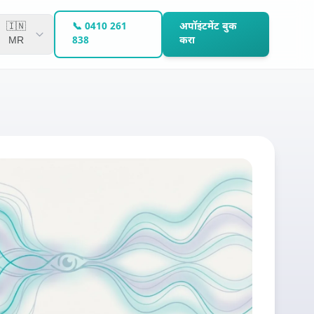
🇮🇳
📞 0410 261
अपॉइंटमेंट बुक
MR
838
करा