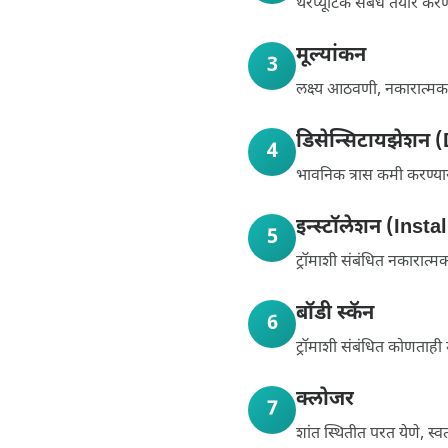
थेरप्यूटिक संबंध तयार कर
मूल्यांकन
3
लक्ष्य आठवणी, नकारात्मक
डिसेन्सिटायझेशन 
4
भावनिक त्रास कमी करण्यास
इन्स्टॉलेशन (Insta
5
ट्रॉमाशी संबंधित नकारात्म
बॉडी स्कॅन
6
ट्रॉमाशी संबंधित कोणताह
क्लोजर
7
शांत स्थितीत परत येणे, स्वत