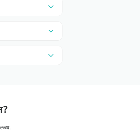
त?
लब्ध.