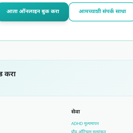
आता ऑनलाइन बुक करा
आमच्याशी संपर्क साधा
ड करा
सेवा
ADHD मूल्यमापन
प्रौढ ऑटिझम मूल्यांकन