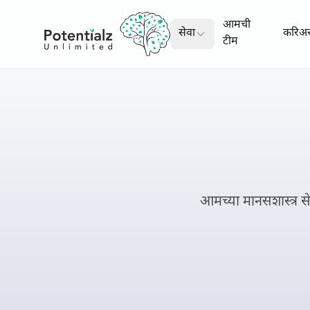
आमची
सेवा
करिअ
टीम
आमच्या मानसशास्त्र से