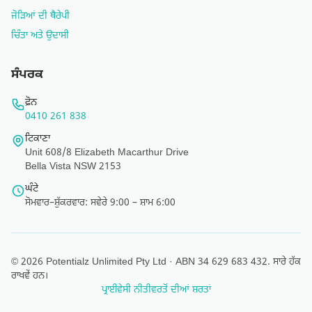
ਜੋੜਿਆਂ ਦੀ ਥੈਰੇਪੀ
ਚਿੰਤਾ ਅਤੇ ਉਦਾਸੀ
ਸੰਪਰਕ
ਫ਼ੋਨ
0410 261 838
ਟਿਕਾਣਾ
Unit 608/8 Elizabeth Macarthur Drive
Bella Vista NSW 2153
ਘੰਟੇ
ਸੋਮਵਾਰ–ਸ਼ੁੱਕਰਵਾਰ: ਸਵੇਰੇ 9:00 – ਸ਼ਾਮ 6:00
© 2026 Potentialz Unlimited Pty Ltd · ABN 34 629 683 432. ਸਾਰੇ ਹੱਕ
ਰਾਖਵੇਂ ਹਨ।
ਪ੍ਰਾਈਵੇਸੀ ਨੀਤੀ
ਵਰਤੋਂ ਦੀਆਂ ਸ਼ਰਤਾਂ