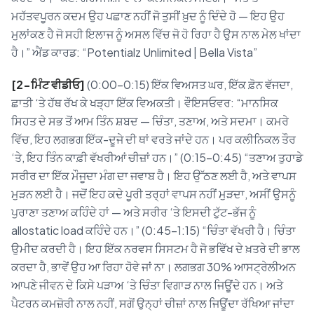
ਮਹੱਤਵਪੂਰਨ ਕਦਮ ਉਹ ਪਛਾਣ ਨਹੀਂ ਜੋ ਤੁਸੀਂ ਖ਼ੁਦ ਨੂੰ ਦਿੰਦੇ ਹੋ — ਇਹ ਉਹ
ਮੁਲਾਂਕਣ ਹੈ ਜੋ ਸਹੀ ਇਲਾਜ ਨੂੰ ਅਸਲ ਵਿੱਚ ਜੋ ਹੋ ਰਿਹਾ ਹੈ ਉਸ ਨਾਲ ਮੇਲ ਖਾਂਦਾ
ਹੈ।” ਐਂਡ ਕਾਰਡ: “Potentialz Unlimited | Bella Vista”
[2-ਮਿੰਟ ਵੀਡੀਓ]
(0:00–0:15) ਇੱਕ ਵਿਅਸਤ ਘਰ, ਇੱਕ ਫ਼ੋਨ ਵੱਜਦਾ,
ਛਾਤੀ ‘ਤੇ ਹੱਥ ਰੱਖ ਕੇ ਖੜ੍ਹਾ ਇੱਕ ਵਿਅਕਤੀ। ਵੌਇਸਓਵਰ: “ਮਾਨਸਿਕ
ਸਿਹਤ ਦੇ ਸਭ ਤੋਂ ਆਮ ਤਿੰਨ ਸ਼ਬਦ — ਚਿੰਤਾ, ਤਣਾਅ, ਅਤੇ ਸਦਮਾ। ਕਮਰੇ
ਵਿੱਚ, ਇਹ ਲਗਭਗ ਇੱਕ-ਦੂਜੇ ਦੀ ਥਾਂ ਵਰਤੇ ਜਾਂਦੇ ਹਨ। ਪਰ ਕਲੀਨਿਕਲ ਤੌਰ
‘ਤੇ, ਇਹ ਤਿੰਨ ਕਾਫ਼ੀ ਵੱਖਰੀਆਂ ਚੀਜ਼ਾਂ ਹਨ।” (0:15–0:45) “ਤਣਾਅ ਤੁਹਾਡੇ
ਸਰੀਰ ਦਾ ਇੱਕ ਮੌਜੂਦਾ ਮੰਗ ਦਾ ਜਵਾਬ ਹੈ। ਇਹ ਉੱਠਣ ਲਈ ਹੈ, ਅਤੇ ਵਾਪਸ
ਮੁੜਨ ਲਈ ਹੈ। ਜਦੋਂ ਇਹ ਕਦੇ ਪੂਰੀ ਤਰ੍ਹਾਂ ਵਾਪਸ ਨਹੀਂ ਮੁੜਦਾ, ਅਸੀਂ ਉਸਨੂੰ
ਪੁਰਾਣਾ ਤਣਾਅ ਕਹਿੰਦੇ ਹਾਂ — ਅਤੇ ਸਰੀਰ ‘ਤੇ ਇਸਦੀ ਟੁੱਟ-ਭੱਜ ਨੂੰ
allostatic load ਕਹਿੰਦੇ ਹਨ।” (0:45–1:15) “ਚਿੰਤਾ ਵੱਖਰੀ ਹੈ। ਚਿੰਤਾ
ਉਮੀਦ ਕਰਦੀ ਹੈ। ਇਹ ਇੱਕ ਨਰਵਸ ਸਿਸਟਮ ਹੈ ਜੋ ਭਵਿੱਖ ਦੇ ਖ਼ਤਰੇ ਦੀ ਭਾਲ
ਕਰਦਾ ਹੈ, ਭਾਵੇਂ ਉਹ ਆ ਰਿਹਾ ਹੋਵੇ ਜਾਂ ਨਾ। ਲਗਭਗ 30% ਆਸਟ੍ਰੇਲੀਅਨ
ਆਪਣੇ ਜੀਵਨ ਦੇ ਕਿਸੇ ਪੜਾਅ ‘ਤੇ ਚਿੰਤਾ ਵਿਗਾੜ ਨਾਲ ਜਿਊਂਦੇ ਹਨ। ਅਤੇ
ਪੈਟਰਨ ਕਮਜ਼ੋਰੀ ਨਾਲ ਨਹੀਂ, ਸਗੋਂ ਉਨ੍ਹਾਂ ਚੀਜ਼ਾਂ ਨਾਲ ਜਿਊਂਦਾ ਰੱਖਿਆ ਜਾਂਦਾ