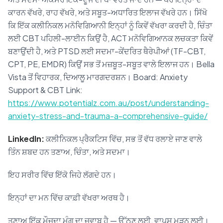
ਕਾਰਨ ਵੱਖਰੇ, ਰਾਹ ਵੱਖਰੇ, ਅਤੇ ਸਬੂਤ-ਅਧਾਰਿਤ ਇਲਾਜ ਵੱਖਰੇ ਹਨ। ਸਿੱਖੋ
ਕਿ ਇੱਕ ਕਲੀਨਿਕਲ ਮਨੋਵਿਗਿਆਨੀ ਇਨ੍ਹਾਂ ਨੂੰ ਕਿਵੇਂ ਵੱਖਰਾ ਕਰਦੀ ਹੈ, ਚਿੰਤਾ
ਲਈ CBT ਪਹਿਲੀ-ਲਾਈਨ ਕਿਉਂ ਹੈ, ACT ਮਨੋਵਿਗਿਆਨਕ ਲਚਕਤਾ ਕਿਵੇਂ
ਬਣਾਉਂਦੀ ਹੈ, ਅਤੇ PTSD ਲਈ ਸਦਮਾ-ਕੇਂਦਰਿਤ ਥੈਰੇਪੀਆਂ (TF-CBT,
CPT, PE, EMDR) ਕਿਉਂ ਸਭ ਤੋਂ ਮਜ਼ਬੂਤ-ਸਬੂਤ ਵਾਲੇ ਇਲਾਜ ਹਨ। Bella
Vista ਤੋਂ ਵਿਹਾਰਕ, ਦਿਆਲੂ ਮਾਰਗਦਰਸ਼ਨ। Board: Anxiety
Support & CBT Link:
https://www.potentialz.com.au/post/understanding-
anxiety-stress-and-trauma-a-comprehensive-guide/
LinkedIn:
ਕਲੀਨਿਕਲ ਪ੍ਰੈਕਟਿਸ ਵਿੱਚ, ਸਭ ਤੋਂ ਵੱਧ ਰਲਾਏ ਜਾਣ ਵਾਲੇ
ਤਿੰਨ ਸ਼ਬਦ ਹਨ ਤਣਾਅ, ਚਿੰਤਾ, ਅਤੇ ਸਦਮਾ।
ਇਹ ਸਰੀਰ ਵਿੱਚ ਇੱਕੋ ਜਿਹੇ ਲੱਗਦੇ ਹਨ।
ਇਨ੍ਹਾਂ ਦਾ ਮਨ ਵਿੱਚ ਕਾਫ਼ੀ ਵੱਖਰਾ ਅਰਥ ਹੈ।
ਤਣਾਅ ਇੱਕ ਮੌਜੂਦਾ ਮੰਗ ਦਾ ਜਵਾਬ ਹੈ — ਉੱਠਣ ਲਈ, ਵਾਪਸ ਮੁੜਨ ਲਈ।