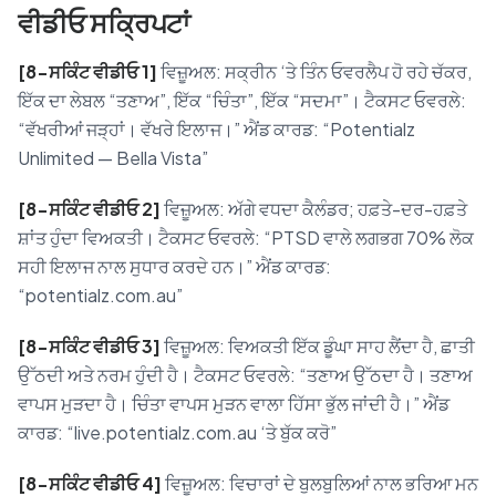
ਵੀਡੀਓ ਸਕ੍ਰਿਪਟਾਂ
[8-ਸਕਿੰਟ ਵੀਡੀਓ 1]
ਵਿਜ਼ੂਅਲ: ਸਕ੍ਰੀਨ ‘ਤੇ ਤਿੰਨ ਓਵਰਲੈਪ ਹੋ ਰਹੇ ਚੱਕਰ,
ਇੱਕ ਦਾ ਲੇਬਲ “ਤਣਾਅ”, ਇੱਕ “ਚਿੰਤਾ”, ਇੱਕ “ਸਦਮਾ”। ਟੈਕਸਟ ਓਵਰਲੇ:
“ਵੱਖਰੀਆਂ ਜੜ੍ਹਾਂ। ਵੱਖਰੇ ਇਲਾਜ।” ਐਂਡ ਕਾਰਡ: “Potentialz
Unlimited — Bella Vista”
[8-ਸਕਿੰਟ ਵੀਡੀਓ 2]
ਵਿਜ਼ੂਅਲ: ਅੱਗੇ ਵਧਦਾ ਕੈਲੰਡਰ; ਹਫ਼ਤੇ-ਦਰ-ਹਫ਼ਤੇ
ਸ਼ਾਂਤ ਹੁੰਦਾ ਵਿਅਕਤੀ। ਟੈਕਸਟ ਓਵਰਲੇ: “PTSD ਵਾਲੇ ਲਗਭਗ 70% ਲੋਕ
ਸਹੀ ਇਲਾਜ ਨਾਲ ਸੁਧਾਰ ਕਰਦੇ ਹਨ।” ਐਂਡ ਕਾਰਡ:
“potentialz.com.au”
[8-ਸਕਿੰਟ ਵੀਡੀਓ 3]
ਵਿਜ਼ੂਅਲ: ਵਿਅਕਤੀ ਇੱਕ ਡੂੰਘਾ ਸਾਹ ਲੈਂਦਾ ਹੈ, ਛਾਤੀ
ਉੱਠਦੀ ਅਤੇ ਨਰਮ ਹੁੰਦੀ ਹੈ। ਟੈਕਸਟ ਓਵਰਲੇ: “ਤਣਾਅ ਉੱਠਦਾ ਹੈ। ਤਣਾਅ
ਵਾਪਸ ਮੁੜਦਾ ਹੈ। ਚਿੰਤਾ ਵਾਪਸ ਮੁੜਨ ਵਾਲਾ ਹਿੱਸਾ ਭੁੱਲ ਜਾਂਦੀ ਹੈ।” ਐਂਡ
ਕਾਰਡ: “live.potentialz.com.au ‘ਤੇ ਬੁੱਕ ਕਰੋ”
[8-ਸਕਿੰਟ ਵੀਡੀਓ 4]
ਵਿਜ਼ੂਅਲ: ਵਿਚਾਰਾਂ ਦੇ ਬੁਲਬੁਲਿਆਂ ਨਾਲ ਭਰਿਆ ਮਨ