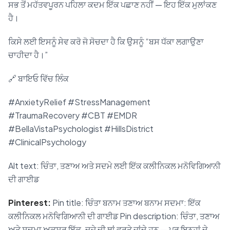
ਸਭ ਤੋਂ ਮਹੱਤਵਪੂਰਨ ਪਹਿਲਾ ਕਦਮ ਇੱਕ ਪਛਾਣ ਨਹੀਂ — ਇਹ ਇੱਕ ਮੁਲਾਂਕਣ
ਹੈ।
ਕਿਸੇ ਲਈ ਇਸਨੂੰ ਸੇਵ ਕਰੋ ਜੋ ਸੋਚਦਾ ਹੈ ਕਿ ਉਸਨੂੰ “ਬਸ ਧੱਕਾ ਲਗਾਉਣਾ
ਚਾਹੀਦਾ ਹੈ।”
🔗 ਬਾਇਓ ਵਿੱਚ ਲਿੰਕ
#AnxietyRelief #StressManagement
#TraumaRecovery #CBT #EMDR
#BellaVistaPsychologist #HillsDistrict
#ClinicalPsychology
Alt text: ਚਿੰਤਾ, ਤਣਾਅ ਅਤੇ ਸਦਮੇ ਲਈ ਇੱਕ ਕਲੀਨਿਕਲ ਮਨੋਵਿਗਿਆਨੀ
ਦੀ ਗਾਈਡ
Pinterest:
Pin title: ਚਿੰਤਾ ਬਨਾਮ ਤਣਾਅ ਬਨਾਮ ਸਦਮਾ: ਇੱਕ
ਕਲੀਨਿਕਲ ਮਨੋਵਿਗਿਆਨੀ ਦੀ ਗਾਈਡ Pin description: ਚਿੰਤਾ, ਤਣਾਅ
ਅਤੇ ਸਦਮਾ ਅਕਸਰ ਇੱਕ-ਦੂਜੇ ਦੀ ਥਾਂ ਵਰਤੇ ਜਾਂਦੇ ਹਨ — ਪਰ ਇਨ੍ਹਾਂ ਦੇ