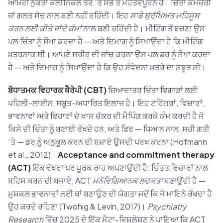
ਆਖ਼ਰੀ ਨੁਕਤਾ ਕਲੀਨਿਕਲ ਤੌਰ ‘ਤੇ ਸਭ ਤੋਂ ਮਹੱਤਵਪੂਰਨ ਹੈ। ਚਿੰਤਾ ਕਮਜ਼ੋਰੀ
ਜਾਂ ਗਲਤ ਸੋਚ ਨਾਲ ਬਣੀ ਨਹੀਂ ਰਹਿੰਦੀ। ਇਹ
ਸਾਡੇ ਸੁਰੱਖਿਅਤ ਮਹਿਸੂਸ
ਕਰਨ ਲਈ ਕੀਤੇ ਜਾਂਦੇ ਕੰਮਾਂ
ਨਾਲ ਬਣੀ ਰਹਿੰਦੀ ਹੈ। ਮੀਟਿੰਗ ਤੋਂ ਬਚਣਾ ਉਸ
ਪਲ ਚਿੰਤਾ ਨੂੰ ਸੌਖਾ ਕਰਦਾ ਹੈ — ਅਤੇ ਦਿਮਾਗ ਨੂੰ ਸਿਖਾਉਂਦਾ ਹੈ ਕਿ ਮੀਟਿੰਗ
ਖ਼ਤਰਨਾਕ ਸੀ। ਆਪਣੇ ਸਰੀਰ ਦੀ ਜਾਂਚ ਕਰਨਾ ਉਸ ਪਲ ਡਰ ਨੂੰ ਸੌਖਾ ਕਰਦਾ
ਹੈ — ਅਤੇ ਦਿਮਾਗ ਨੂੰ ਸਿਖਾਉਂਦਾ ਹੈ ਕਿ ਉਹ ਸੰਵੇਦਨਾ ਖ਼ਤਰੇ ਦਾ ਸਬੂਤ ਸੀ।
ਬੋਧਾਤਮਕ ਵਿਹਾਰਕ ਥੈਰੇਪੀ (CBT)
ਜ਼ਿਆਦਾਤਰ ਚਿੰਤਾ ਵਿਗਾੜਾਂ ਲਈ
ਪਹਿਲੀ-ਲਾਈਨ, ਸਬੂਤ-ਅਧਾਰਿਤ ਇਲਾਜ ਹੈ। ਇਹ ਟਰਿੱਗਰਾਂ, ਵਿਚਾਰਾਂ,
ਭਾਵਨਾਵਾਂ ਅਤੇ ਵਿਹਾਰਾਂ ਦੇ ਖ਼ਾਸ ਚੱਕਰ ਦੀ ਮੈਪਿੰਗ ਕਰਕੇ ਕੰਮ ਕਰਦੀ ਹੈ ਜੋ
ਕਿਸੇ ਦੀ ਚਿੰਤਾ ਨੂੰ ਬਣਾਈ ਰੱਖਦੇ ਹਨ, ਅਤੇ ਫਿਰ — ਧਿਆਨ ਨਾਲ, ਸਹੀ ਗਤੀ
‘ਤੇ — ਡਰ ਨੂੰ ਅਨੁਕੂਲ ਕਰਨ ਦੀ ਬਜਾਏ ਉਸਦੀ ਪਰਖ ਕਰਨਾ (Hofmann
et al., 2012)।
Acceptance and commitment therapy
(ACT)
ਇੱਕ ਵੱਖਰਾ ਪਰ ਪੂਰਕ ਰਾਹ ਅਪਣਾਉਂਦੀ ਹੈ: ਚਿੰਤਤ ਵਿਚਾਰਾਂ ਨਾਲ
ਬਹਿਸ ਕਰਨ ਦੀ ਬਜਾਏ, ACT
ਮਨੋਵਿਗਿਆਨਕ ਲਚਕਤਾ
ਬਣਾਉਂਦੀ ਹੈ —
ਮੁਸ਼ਕਲ ਭਾਵਨਾਵਾਂ ਲਈ ਥਾਂ ਬਣਾਉਣ ਦੀ ਯੋਗਤਾ ਜਦੋਂ ਕਿ ਜੋ ਮਾਇਨੇ ਰੱਖਦਾ ਹੈ
ਉਹ ਕਰਦੇ ਰਹਿਣਾ (Twohig & Levin, 2017)।
Psychiatry
Research
ਵਿੱਚ 2025 ਦੇ ਇੱਕ ਮੈਟਾ-ਵਿਸ਼ਲੇਸ਼ਣ ਨੇ ਪਾਇਆ ਕਿ ACT