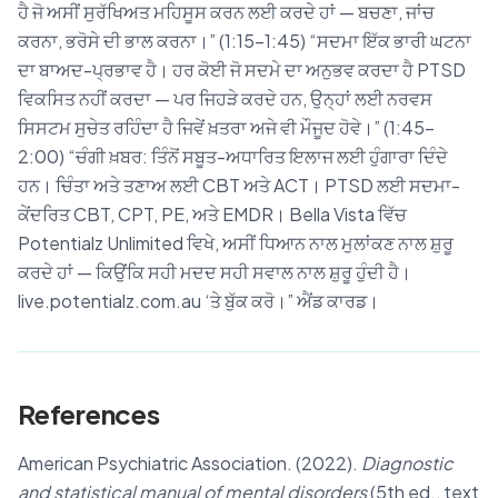
ਹੈ ਜੋ ਅਸੀਂ ਸੁਰੱਖਿਅਤ ਮਹਿਸੂਸ ਕਰਨ ਲਈ ਕਰਦੇ ਹਾਂ — ਬਚਣਾ, ਜਾਂਚ
ਕਰਨਾ, ਭਰੋਸੇ ਦੀ ਭਾਲ ਕਰਨਾ।” (1:15–1:45) “ਸਦਮਾ ਇੱਕ ਭਾਰੀ ਘਟਨਾ
ਦਾ ਬਾਅਦ-ਪ੍ਰਭਾਵ ਹੈ। ਹਰ ਕੋਈ ਜੋ ਸਦਮੇ ਦਾ ਅਨੁਭਵ ਕਰਦਾ ਹੈ PTSD
ਵਿਕਸਿਤ ਨਹੀਂ ਕਰਦਾ — ਪਰ ਜਿਹੜੇ ਕਰਦੇ ਹਨ, ਉਨ੍ਹਾਂ ਲਈ ਨਰਵਸ
ਸਿਸਟਮ ਸੁਚੇਤ ਰਹਿੰਦਾ ਹੈ ਜਿਵੇਂ ਖ਼ਤਰਾ ਅਜੇ ਵੀ ਮੌਜੂਦ ਹੋਵੇ।” (1:45–
2:00) “ਚੰਗੀ ਖ਼ਬਰ: ਤਿੰਨੋਂ ਸਬੂਤ-ਅਧਾਰਿਤ ਇਲਾਜ ਲਈ ਹੁੰਗਾਰਾ ਦਿੰਦੇ
ਹਨ। ਚਿੰਤਾ ਅਤੇ ਤਣਾਅ ਲਈ CBT ਅਤੇ ACT। PTSD ਲਈ ਸਦਮਾ-
ਕੇਂਦਰਿਤ CBT, CPT, PE, ਅਤੇ EMDR। Bella Vista ਵਿੱਚ
Potentialz Unlimited ਵਿਖੇ, ਅਸੀਂ ਧਿਆਨ ਨਾਲ ਮੁਲਾਂਕਣ ਨਾਲ ਸ਼ੁਰੂ
ਕਰਦੇ ਹਾਂ — ਕਿਉਂਕਿ ਸਹੀ ਮਦਦ ਸਹੀ ਸਵਾਲ ਨਾਲ ਸ਼ੁਰੂ ਹੁੰਦੀ ਹੈ।
live.potentialz.com.au ‘ਤੇ ਬੁੱਕ ਕਰੋ।” ਐਂਡ ਕਾਰਡ।
References
American Psychiatric Association. (2022).
Diagnostic
and statistical manual of mental disorders
(5th ed., text