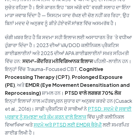
ਸੁਚੇਤ ਰਹਿਣਾ ਹੈ। ਇਸੇ ਕਾਰਨ ਇਹ “ਬਸ ਅੱਗੇ ਵਧੋ” ਵਰਗੀ ਸਲਾਹ ਦਾ ਇੰਨਾ
ਮਾੜਾ ਜਵਾਬ ਦਿੰਦਾ ਹੈ — ਸਿਸਟਮ ਯਾਦ ਰੱਖਣ ਦੀ ਚੋਣ ਨਹੀਂ ਕਰ ਰਿਹਾ; ਉਹ
ਬਿਨਾਂ ਮਦਦ ਦੇ ਅਨੁਭਵ ਨੂੰ
ਬੀਤੇ ਹੋਏ
ਵਜੋਂ ਸਾਂਭਣ ਵਿੱਚ ਅਸਮਰੱਥ ਹੈ।
ਚੰਗੀ ਖ਼ਬਰ ਇਹ ਹੈ ਕਿ ਸਦਮਾ ਸਹੀ ਇਲਾਜ ਲਈ ਅਸਾਧਾਰਨ ਤੌਰ ‘ਤੇ ਵਧੀਆ
ਹੁੰਗਾਰਾ ਦਿੰਦਾ ਹੈ। 2023 ਦੀਆਂ VA/DOD ਕਲੀਨਿਕਲ ਪ੍ਰੈਕਟਿਸ
ਗਾਈਡਲਾਈਨਾਂ ਅਤੇ 2025 ਦੀਆਂ APA ਗਾਈਡਲਾਈਨਾਂ ਸਖ਼ਤ ਸਹਿਮਤੀ
ਵਿੱਚ ਹਨ:
ਸਦਮਾ-ਕੇਂਦਰਿਤ ਮਨੋਵਿਗਿਆਨਕ ਇਲਾਜ
ਪਹਿਲੀ-ਲਾਈਨ ਹਨ।
ਇਨ੍ਹਾਂ ਵਿੱਚ Trauma-Focused CBT,
Cognitive
Processing Therapy (CPT)
,
Prolonged Exposure
(PE)
, ਅਤੇ
EMDR (Eye Movement Desensitisation and
Reprocessing)
ਸ਼ਾਮਲ ਹਨ।
PTSD ਵਾਲੇ ਲਗਭਗ 70% ਲੋਕ
ਇਨ੍ਹਾਂ ਇਲਾਜਾਂ ਨਾਲ ਮਹੱਤਵਪੂਰਨ ਸੁਧਾਰ ਦਾ ਅਨੁਭਵ ਕਰਦੇ ਹਨ (Cusack
et al., 2016)। ਸਾਡੀ ਪ੍ਰੈਕਟਿਸ ਦੇ ਸਾਥੀਆਂ ਨੇ
PTSD: ਸਦਮੇ ਦੇ ਸਥਾਈ
ਪ੍ਰਭਾਵ ਨੂੰ ਸਮਝਣਾ ਅਤੇ ਕੰਮ ਕਰਨ ਵਾਲੇ ਇਲਾਜ
ਵਿੱਚ ਪੂਰੀ ਕਲੀਨਿਕਲ
ਵਿਆਖਿਆ ਅਤੇ
ਸਦਮੇ ਅਤੇ PTSD ਲਈ EMDR ਥੈਰੇਪੀ
ਲਈ ਸਮਰਪਿਤ
ਗਾਈਡ ਲਿਖੀ ਹੈ।