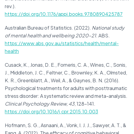
rev.).
https://doi.org/10.1176/appi.books.9780890425787
Australian Bureau of Statistics. (2022).
National study
of mental health and wellbeing 2020–21
. ABS.
https://www.abs.gov.au/statistics/health/mental-
health
Cusack, K., Jonas, D. E., Forneris, C. A., Wines, C., Sonis,
J., Middleton, J. C., Feltner, C., Brownley, K. A., Olmsted,
K. R., Greenblatt, A., Weil, A., & Gaynes, B. N. (2016).
Psychological treatments for adults with posttraumatic
stress disorder: A systematic review and meta-analysis.
Clinical Psychology Review, 43
, 128–141.
https://doi.org/10.1016/j.cpr.2015.10.003
Hofmann, S. G., Asnaani, A., Vonk, I. J. J., Sawyer, A. T., &
Fang, A. (2012). The efficacy of cognitive behavioral