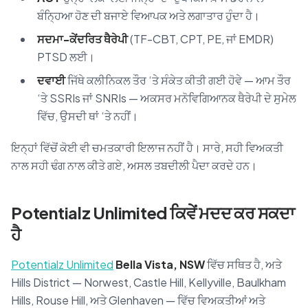
ਬੰਨ੍ਹਿਆ ਹੋਣ ਦੀ ਬਜਾਏ ਵਿਆਪਕ ਅਤੇ ਲਗਾਤਾਰ ਹੁੰਦਾ ਹੈ।
ਸਦਮਾ-ਕੇਂਦਰਿਤ ਥੈਰੇਪੀ
(TF-CBT, CPT, PE, ਜਾਂ EMDR)
PTSD ਲਈ।
ਦਵਾਈ
ਜਿੱਥੇ ਕਲੀਨਿਕਲ ਤੌਰ ‘ਤੇ ਸੰਕੇਤ ਕੀਤੀ ਗਈ ਹੋਵੇ — ਆਮ ਤੌਰ
‘ਤੇ SSRIs ਜਾਂ SNRIs — ਅਕਸਰ ਮਨੋਵਿਗਿਆਨਕ ਥੈਰੇਪੀ ਦੇ ਸੁਮੇਲ
ਵਿੱਚ, ਉਸਦੀ ਥਾਂ ‘ਤੇ ਨਹੀਂ।
ਇਨ੍ਹਾਂ ਵਿੱਚੋਂ ਕੋਈ ਵੀ ਚਮਤਕਾਰੀ ਇਲਾਜ ਨਹੀਂ ਹੈ। ਸਾਰੇ, ਸਹੀ ਵਿਅਕਤੀ
ਨਾਲ ਸਹੀ ਢੰਗ ਨਾਲ ਕੀਤੇ ਗਏ, ਅਸਲ ਤਬਦੀਲੀ ਪੈਦਾ ਕਰਦੇ ਹਨ।
Potentialz Unlimited ਕਿਵੇਂ ਮਦਦ ਕਰ ਸਕਦਾ
ਹੈ
Potentialz Unlimited
Bella Vista, NSW
ਵਿੱਚ ਸਥਿਤ ਹੈ, ਅਤੇ
Hills District — Norwest, Castle Hill, Kellyville, Baulkham
Hills, Rouse Hill, ਅਤੇ Glenhaven — ਵਿੱਚ ਵਿਅਕਤੀਆਂ ਅਤੇ