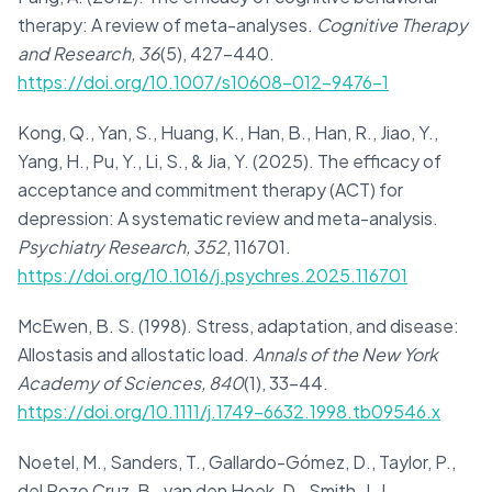
therapy: A review of meta-analyses.
Cognitive Therapy
and Research, 36
(5), 427–440.
https://doi.org/10.1007/s10608-012-9476-1
Kong, Q., Yan, S., Huang, K., Han, B., Han, R., Jiao, Y.,
Yang, H., Pu, Y., Li, S., & Jia, Y. (2025). The efficacy of
acceptance and commitment therapy (ACT) for
depression: A systematic review and meta-analysis.
Psychiatry Research, 352
, 116701.
https://doi.org/10.1016/j.psychres.2025.116701
McEwen, B. S. (1998). Stress, adaptation, and disease:
Allostasis and allostatic load.
Annals of the New York
Academy of Sciences, 840
(1), 33–44.
https://doi.org/10.1111/j.1749-6632.1998.tb09546.x
Noetel, M., Sanders, T., Gallardo-Gómez, D., Taylor, P.,
del Pozo Cruz, B., van den Hoek, D., Smith, J. J.,