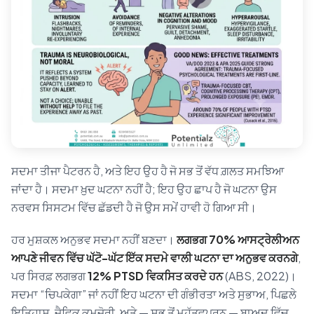
ਸਦਮਾ ਤੀਜਾ ਪੈਟਰਨ ਹੈ, ਅਤੇ ਇਹ ਉਹ ਹੈ ਜੋ ਸਭ ਤੋਂ ਵੱਧ ਗ਼ਲਤ ਸਮਝਿਆ
ਜਾਂਦਾ ਹੈ। ਸਦਮਾ ਖ਼ੁਦ ਘਟਨਾ ਨਹੀਂ ਹੈ; ਇਹ ਉਹ ਛਾਪ ਹੈ ਜੋ ਘਟਨਾ ਉਸ
ਨਰਵਸ ਸਿਸਟਮ ਵਿੱਚ ਛੱਡਦੀ ਹੈ ਜੋ ਉਸ ਸਮੇਂ ਹਾਵੀ ਹੋ ਗਿਆ ਸੀ।
ਹਰ ਮੁਸ਼ਕਲ ਅਨੁਭਵ ਸਦਮਾ ਨਹੀਂ ਬਣਦਾ।
ਲਗਭਗ 70% ਆਸਟ੍ਰੇਲੀਅਨ
ਆਪਣੇ ਜੀਵਨ ਵਿੱਚ ਘੱਟੋ-ਘੱਟ ਇੱਕ ਸਦਮੇ ਵਾਲੀ ਘਟਨਾ ਦਾ ਅਨੁਭਵ ਕਰਨਗੇ
,
ਪਰ ਸਿਰਫ਼ ਲਗਭਗ
12% PTSD ਵਿਕਸਿਤ ਕਰਦੇ ਹਨ
(ABS, 2022)।
ਸਦਮਾ “ਚਿਪਕੇਗਾ” ਜਾਂ ਨਹੀਂ ਇਹ ਘਟਨਾ ਦੀ ਗੰਭੀਰਤਾ ਅਤੇ ਸੁਭਾਅ, ਪਿਛਲੇ
ਇਤਿਹਾਸ, ਜੈਵਿਕ ਕਮਜ਼ੋਰੀ, ਅਤੇ — ਸਭ ਤੋਂ ਮਹੱਤਵਪੂਰਨ — ਬਾਅਦ ਵਿੱਚ