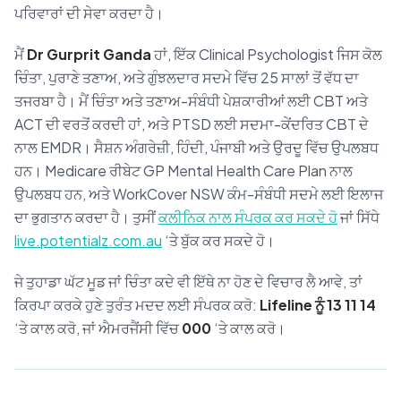
ਪਰਿਵਾਰਾਂ ਦੀ ਸੇਵਾ ਕਰਦਾ ਹੈ।
ਮੈਂ
Dr Gurprit Ganda
ਹਾਂ, ਇੱਕ Clinical Psychologist ਜਿਸ ਕੋਲ
ਚਿੰਤਾ, ਪੁਰਾਣੇ ਤਣਾਅ, ਅਤੇ ਗੁੰਝਲਦਾਰ ਸਦਮੇ ਵਿੱਚ 25 ਸਾਲਾਂ ਤੋਂ ਵੱਧ ਦਾ
ਤਜਰਬਾ ਹੈ। ਮੈਂ ਚਿੰਤਾ ਅਤੇ ਤਣਾਅ-ਸੰਬੰਧੀ ਪੇਸ਼ਕਾਰੀਆਂ ਲਈ CBT ਅਤੇ
ACT ਦੀ ਵਰਤੋਂ ਕਰਦੀ ਹਾਂ, ਅਤੇ PTSD ਲਈ ਸਦਮਾ-ਕੇਂਦਰਿਤ CBT ਦੇ
ਨਾਲ EMDR। ਸੈਸ਼ਨ ਅੰਗਰੇਜ਼ੀ, ਹਿੰਦੀ, ਪੰਜਾਬੀ ਅਤੇ ਉਰਦੂ ਵਿੱਚ ਉਪਲਬਧ
ਹਨ। Medicare ਰੀਬੇਟ GP Mental Health Care Plan ਨਾਲ
ਉਪਲਬਧ ਹਨ, ਅਤੇ WorkCover NSW ਕੰਮ-ਸੰਬੰਧੀ ਸਦਮੇ ਲਈ ਇਲਾਜ
ਦਾ ਭੁਗਤਾਨ ਕਰਦਾ ਹੈ। ਤੁਸੀਂ
ਕਲੀਨਿਕ ਨਾਲ ਸੰਪਰਕ ਕਰ ਸਕਦੇ ਹੋ
ਜਾਂ ਸਿੱਧੇ
live.potentialz.com.au
‘ਤੇ ਬੁੱਕ ਕਰ ਸਕਦੇ ਹੋ।
ਜੇ ਤੁਹਾਡਾ ਘੱਟ ਮੂਡ ਜਾਂ ਚਿੰਤਾ ਕਦੇ ਵੀ ਇੱਥੇ ਨਾ ਹੋਣ ਦੇ ਵਿਚਾਰ ਲੈ ਆਵੇ, ਤਾਂ
ਕਿਰਪਾ ਕਰਕੇ ਹੁਣੇ ਤੁਰੰਤ ਮਦਦ ਲਈ ਸੰਪਰਕ ਕਰੋ:
Lifeline ਨੂੰ 13 11 14
‘ਤੇ ਕਾਲ ਕਰੋ, ਜਾਂ ਐਮਰਜੈਂਸੀ ਵਿੱਚ
000
‘ਤੇ ਕਾਲ ਕਰੋ।