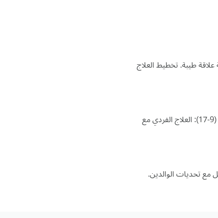
 علاقة طيبة. تخطيط العلاج
للأطفال الأصغر (3-8): مزيج من العلاج باللعب للطفل واستشارة الوالدين. للأطفال الأكبر/المراهقين (9-17): العلاج الفردي مع
ل مع تحديات الوالدين.