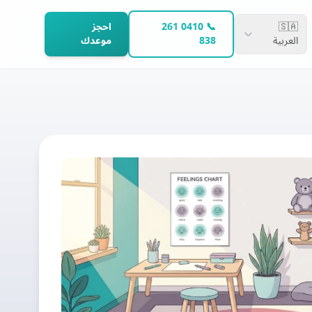
🇸🇦
📞 0410 261
احجز
العربية
838
موعدك