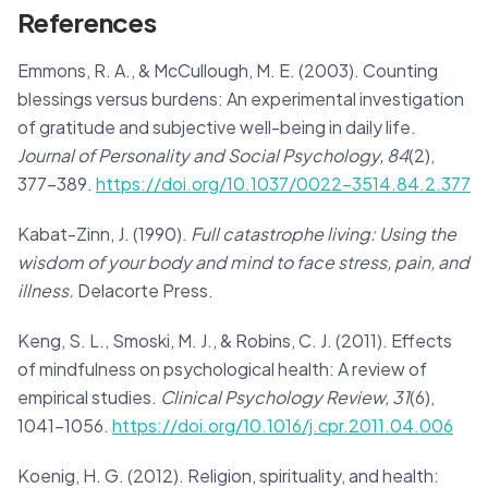
References
Emmons, R. A., & McCullough, M. E. (2003). Counting
blessings versus burdens: An experimental investigation
of gratitude and subjective well-being in daily life.
Journal of Personality and Social Psychology, 84
(2),
377–389.
https://doi.org/10.1037/0022-3514.84.2.377
Kabat-Zinn, J. (1990).
Full catastrophe living: Using the
wisdom of your body and mind to face stress, pain, and
illness.
Delacorte Press.
Keng, S. L., Smoski, M. J., & Robins, C. J. (2011). Effects
of mindfulness on psychological health: A review of
empirical studies.
Clinical Psychology Review, 31
(6),
1041–1056.
https://doi.org/10.1016/j.cpr.2011.04.006
Koenig, H. G. (2012). Religion, spirituality, and health: