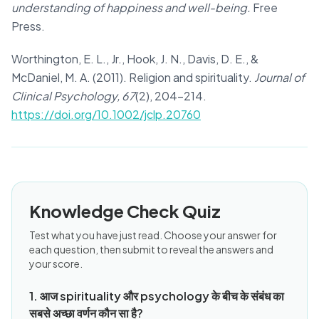
understanding of happiness and well-being.
Free
Press.
Worthington, E. L., Jr., Hook, J. N., Davis, D. E., &
McDaniel, M. A. (2011). Religion and spirituality.
Journal of
Clinical Psychology, 67
(2), 204–214.
https://doi.org/10.1002/jclp.20760
Knowledge Check Quiz
Test what you have just read. Choose your answer for
each question, then submit to reveal the answers and
your score.
1. आज spirituality और psychology के बीच के संबंध का
सबसे अच्छा वर्णन कौन सा है?