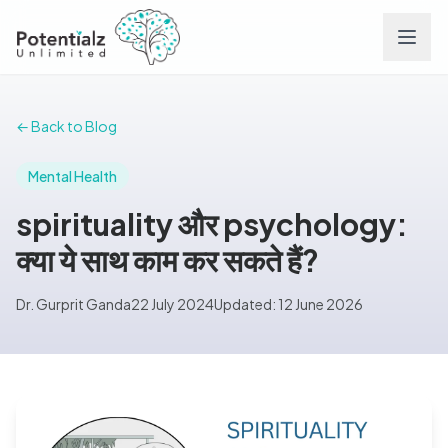
Services
← Back to Blog
Team
Mental Health
spirituality और psychology:
Careers
क्या ये साथ काम कर सकते हैं?
Conditions
Dr. Gurprit Ganda
22 July 2024
Updated: 12 June 2026
Contact
FAQs