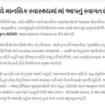
માનસિક સ્વાસ્થ્યમાં માં આપનું સ્વાગત 
ચિકિત્સા, કાઉન્સેલિંગ અને માનસિક સ્વાસ્થ્ય ક્ષેત્રે જાણવા જેવા વ
અનુવાદિત, કાળજીપૂર્વકની ક્લિનિકલ નજર સાથે અને મૂળ સ્રોતોની લિ
પુખ્ત ADHD
, જ્યાં સમાચાર અસામાન્ય રીતે મોટા છે.
ીએ છીએ તેના વિશે એક ઝડપી શબ્દ. અમે ફક્ત વિશ્વસનીય, પ્રાથમિક સ્
વર્સિટીઓ અને સત્તાવાર સ્વાસ્થ્ય સંસ્થાઓ — પરથી જ અહેવાલ આપીએ
ા તરીકે નહીં પણ
ઊભરતા
તરીકે રજૂ કરીએ છીએ. નવા તારણો રસપ્રદ અન
 જ પોતાની રીતે ક્લિનિકલ પ્રથા બદલે છે.
થી વાતચીતના કેન્દ્રમાં આવી ગયું છે. આકલનની માગ વધી છે, રાહ યાદી
ો હવે કોણ તેનું નિદાન અને સારવાર કરી શકે તેના નિયમો બદલી રહી છે
આવી — ઑસ્ટ્રેલિયન સુધારાઓની એક લહેર, ADHD અને આયુષ્ય અંગ
ંશોધન ક્યાં જઈ રહ્યું છે તેની એક ઝલક. એકસાથે વાંચતા, તે એક શાંત મુ
કરવું એ આપણે પહેલા માનતા હતા તેના કરતાં વધુ મહત્વનું છે.