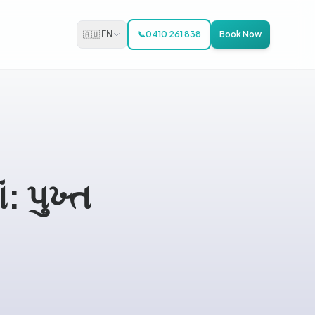
🇦🇺 EN
📞
0410 261 838
Book Now
: પુખ્ત