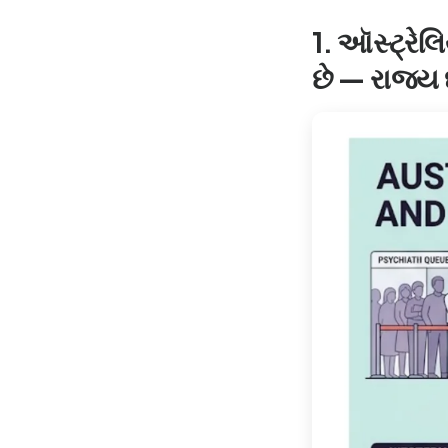
1. ઑસ્ટ્રેલ
છે — રાજ્ય