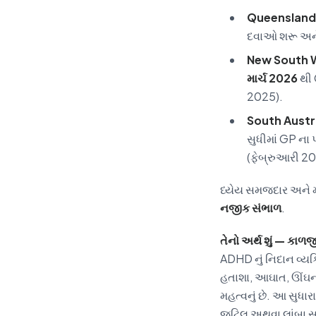
Queensland
દવાઓ શરૂ અને 
New South 
માર્ચ 2026
થી 
2025).
South Austr
સુધીમાં GP ના પ
(ફેબ્રુઆરી 20
ધ્યેય સમજદાર અને મા
નજીક સંભાળ
.
તેનો અર્થ શું — કાળજી
ADHD નું નિદાન વ્યક
હતાશા, આઘાત, ઊંઘન
મહત્વનું છે. આ સુધાર
જટિલ અથવા લાંબા સમ