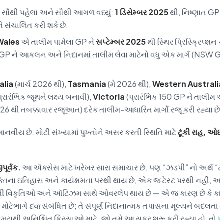
સૌથી પહેલા અને સૌથી આગળ વધ્યું:
1 ડિસેમ્બર 2025
થી, નિષ્ણાત GP
સંચાલિત કરી શકે છે.
Wales
એ તાલીમ પામેલા GP ને
સપ્ટેમ્બર 2025
થી સ્થિર પ્રિસ્ક્રિપ્શન
GP ને આકલન અને નિદાનમાં તાલીમ લેવા માટેનો વધુ એક માર્ગ (NSW
alia
(માર્ચ 2026 થી),
Tasmania
(મે 2026 થી),
Western Australi
્રારંભિક જૂથને લક્ષ્ય બનાવી),
Victoria
(પ્રારંભિક 150 GP ને તાલીમ
26 થી તબક્કાવાર રજૂઆત) દરેક તાલીમ-આધારિત માર્ગો રજૂ કરી રહ્યા છે
નવીય છે: મોટી સંખ્યામાં પુખ્તોને અસર કરતી સ્થિતિ માટે
ટૂંકી રાહ, ઓ
પૂર્વક.
આ ઍક્સેસ માટે ખરેખર સારા સમાચાર છે. પણ “ઝડપી” નો અર્થ “ઢ
્તિના ઇતિહાસ અને કાર્યક્ષમતા પરથી થાય છે, એક જ ટેસ્ટ પરથી નહીં, અન
ી વિકૃતિઓ અને ઑટિઝમ સાથે ઓવરલેપ થાય છે — એ જ કારણ છે કે ક
ા મોટેભાગે
દવા
સંબંધિત છે; તે સંપૂર્ણ નિદાનાત્મક તપાસના મૂલ્યને બદલત
યથી અનિશ્ચિત કિસ્સાઓ માટે. જો તમે આ સફર શરૂ કરી રહ્યા હો, તો