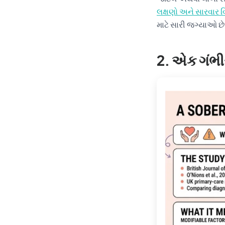
લક્ષણો અને સારવાર વ
માટે સારી જગ્યાઓ છે
2. એક ગંભી