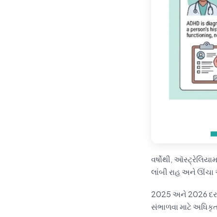
વર્ષોથી, ઑસ્ટ્રેલિય
લાંબી રાહ અને ઊંચા
2025 અને 2026 દરમિ
સંભાળવા માટે અધિકૃત 