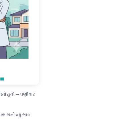
ચાલતો હતો — ઘણીવાર
ંભાળનો વધુ ભાગ