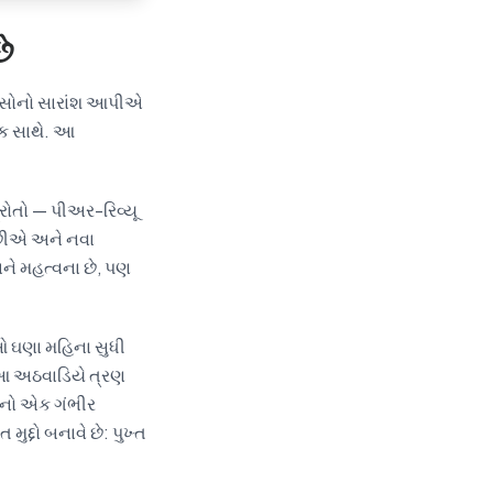
છે
િકાસોનો સારાંશ આપીએ
ંક સાથે. આ
રોતો — પીઅર-રિવ્યૂ
 છીએ અને નવા
ે મહત્વના છે, પણ
ઓ ઘણા મહિના સુધી
. આ અઠવાડિયે ત્રણ
ેનો એક ગંભીર
દ્દો બનાવે છે: પુખ્ત