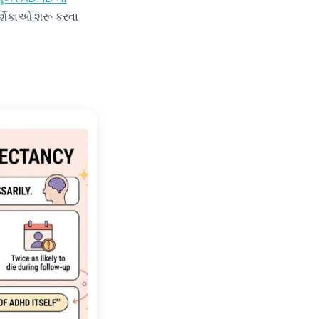
ર્શિકાઓ શરૂ કરવા