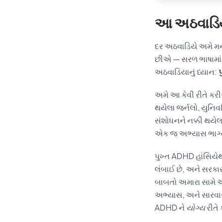
આ અઠવાડિયે 
દર અઠવાડિયે અમે મનો
છીએ — સરળ ભાષામાં 
અઠવાડિયાનું ધ્યાન:
અમે આ કેવી રીતે કર
થયેલા જર્નલો, યુનિ
સંશોધનને નક્કી થયેલ
એક જ અભ્યાસ ભાગ્યે
પુખ્ત ADHD હાંસિયે
લંબાઈ છે, અને સરકાર
બાબતો અમારા સામે 
અભ્યાસ, અને સારવાર સ
ADHD ને
યોગ્ય
રીતે 