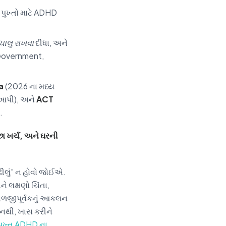
 પુખ્તો માટે ADHD
ચાલુ રાખવા
દીધા, અને
 Government,
a
(2026 ના મધ્ય
 આપી), અને
ACT
.
છા ખર્ચ, અને ઘરની
ીલું” ન હોવો જોઈએ.
ે લક્ષણો ચિંતા,
ાળજીપૂર્વકનું આકલન
ા નથી, ખાસ કરીને
પુખ્ત ADHD ના