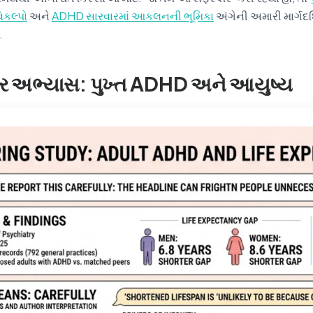
િકલ્પો
અને
ADHD સારવારમાં આકલનની ભૂમિકા
અંગેની અમારી માર્ગદ
.
ર અભ્યાસ: પુખ્ત ADHD અને આયુષ્ય