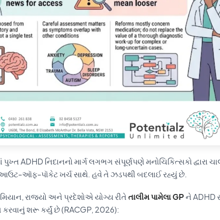
ામાં પુખ્ત ADHD નિદાનનો માર્ગ લગભગ સંપૂર્ણપણે મનોચિકિત્સકો દ્વારા 
 આઉટ-ઑફ-પૉકેટ ખર્ચ સાથે. હવે તે ઝડપથી બદલાઈ રહ્યું છે.
યાન, રાજ્યો અને પ્રદેશોએ યોગ્ય રીતે
તાલીમ પામેલા GP
ને ADHD સ
કરવાનું શરૂ કર્યું છે (RACGP, 2026):