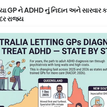
િયા GP ને ADHD નું નિદાન અને સારવાર કર
 દર રાજ્ય