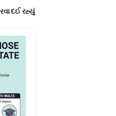
વા દઈ રહ્યું