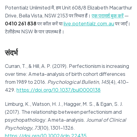
Potentialz Unlimited में, हम Unit 608/8 Elizabeth Macarthur
Drive, Bella Vista, NSW 2153 पर स्थित हैं।
एक परामर्श बुक करें
—
0410 261 838
पर कॉल करें या
live.potentialz.com.au
पर जाएँ।
टेलीहेल्थ NSW के पार उपलब्ध है।
संदर्भ
Curran, T., & Hill, A. P. (2019). Perfectionism is increasing
over time: A meta-analysis of birth cohort differences
from 1989 to 2016.
Psychological Bulletin, 145
(4), 410–
429.
https://doi.org/10.1037/bul0000138
Limburg, K., Watson, H. J., Hagger, M. S., & Egan, S. J.
(2017). The relationship between perfectionism and
psychopathology: A meta-analysis.
Journal of Clinical
Psychology, 73
(10), 1301–1326.
https://doi.org/10.1002/jclp.22435