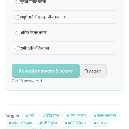
पूर्णता हासिल करना
अपूर्णता के लिए सहनशीलता बनाना
अधिक मेहनत करना
सभी गलतियों से बचना
Reveal answers & score
Try again
0 of 5 answered
Tagged:
#पूर्णता
#पूर्णता चिंता
#पूर्णता अवसाद
#आत्म-आलोचना
#इम्पोस्टर सिंड्रोम
#CBT पूर्णता
#ACT चिकित्सा
#बर्नआउट