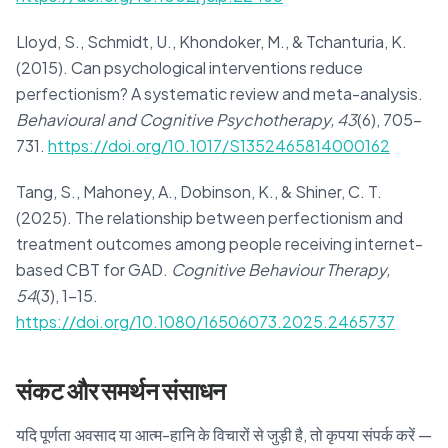
Lloyd, S., Schmidt, U., Khondoker, M., & Tchanturia, K.
(2015). Can psychological interventions reduce
perfectionism? A systematic review and meta-analysis.
Behavioural and Cognitive Psychotherapy, 43
(6), 705–
731.
https://doi.org/10.1017/S1352465814000162
Tang, S., Mahoney, A., Dobinson, K., & Shiner, C. T.
(2025). The relationship between perfectionism and
treatment outcomes among people receiving internet-
based CBT for GAD.
Cognitive Behaviour Therapy,
54
(3), 1–15.
https://doi.org/10.1080/16506073.2025.2465737
संकट और समर्थन संसाधन
यदि पूर्णता अवसाद या आत्म-हानि के विचारों से जुड़ी है, तो कृपया संपर्क करें —