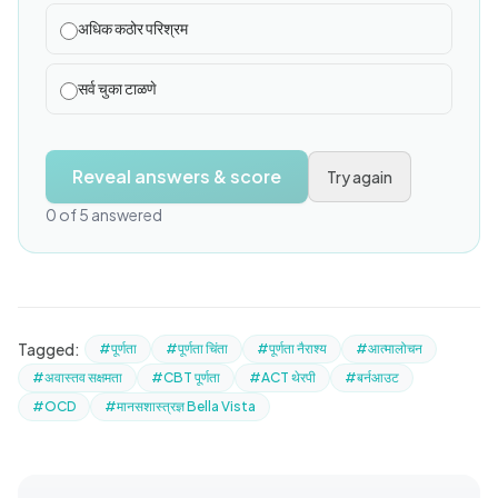
अधिक कठोर परिश्रम
सर्व चुका टाळणे
Reveal answers & score
Try again
0 of 5 answered
Tagged:
#पूर्णता
#पूर्णता चिंता
#पूर्णता नैराश्य
#आत्मालोचन
#अवास्तव सक्षमता
#CBT पूर्णता
#ACT थेरपी
#बर्नआउट
#OCD
#मानसशास्त्रज्ञ Bella Vista