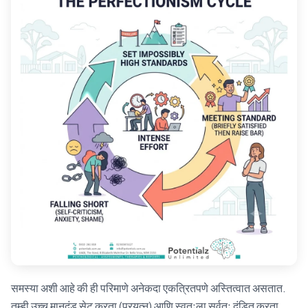
समस्या अशी आहे की ही परिमाणे अनेकदा एकत्रितपणे अस्तित्वात असतात.
तुम्ही उच्च मानदंड सेट करता (प्रयत्न) आणि स्वतःला सर्वतः दंडित करता