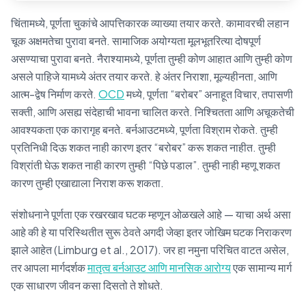
चिंतामध्ये, पूर्णता चुकांचे आपत्तिकारक व्याख्या तयार करते. कामावरची लहान
चूक अक्षमतेचा पुरावा बनते. सामाजिक अयोग्यता मूलभूतरित्या दोषपूर्ण
असण्याचा पुरावा बनते. नैराश्यामध्ये, पूर्णता तुम्ही कोण आहात आणि तुम्ही कोण
असले पाहिजे यामध्ये अंतर तयार करते. हे अंतर निराशा, मूल्यहीनता, आणि
आत्म-द्वेष निर्माण करते.
OCD
मध्ये, पूर्णता “बरोबर” अनाहूत विचार, तपासणी
सक्ती, आणि असह्य संदेहाची भावना चालित करते. निश्चितता आणि अचूकतेची
आवश्यकता एक कारागृह बनते. बर्नआउटमध्ये, पूर्णता विश्राम रोकते. तुम्ही
प्रतिनिधी दिऊ शकत नाही कारण इतर “बरोबर” करू शकत नाहीत. तुम्ही
विश्रांती घेऊ शकत नाही कारण तुम्ही “पिछे पडाल”. तुम्ही नाही म्हणू शकत
कारण तुम्ही एखाद्याला निराश करू शकता.
संशोधनाने पूर्णता एक रखरखाव घटक म्हणून ओळखले आहे — याचा अर्थ असा
आहे की हे या परिस्थितीत सुरू ठेवते अगदी जेव्हा इतर जोखिम घटक निराकरण
झाले आहेत (Limburg et al., 2017). जर हा नमुना परिचित वाटत असेल,
तर आपला मार्गदर्शक
मातृत्व बर्नआउट आणि मानसिक आरोग्य
एक सामान्य मार्ग
एक साधारण जीवन कसा दिसतो ते शोधते.