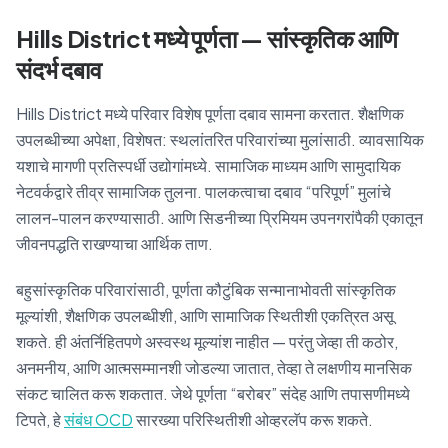
Hills District मध्ये पूर्णता — सांस्कृतिक आणि
संदर्भ दबाव
Hills District मध्ये परिवार विशेष पूर्णता दबाव सामना करतात. शैक्षणिक
उपलब्धीच्या अपेक्षा, विशेषत: स्थलांतरित परिवारांच्या मुलांसाठी. व्यावसायिक
यशाचे मागणी प्रतिस्पर्धी उद्योगांमध्ये. सामाजिक माध्यम आणि सामुदायिक
नेटवर्कद्वारे तीव्र सामाजिक तुलना. पालकत्वाचा दबाव “परिपूर्ण” मुलांचे
लालन-पालन करण्यासाठी. आणि सिडनीच्या प्रिमियम उपनगरांपैकी एकातून
जीवनपद्धति राखण्याचा आर्थिक ताण.
बहुसांस्कृतिक परिवारांसाठी, पूर्णता कौटुंबिक सन्मानाभोवती सांस्कृतिक
मूल्यांशी, शैक्षणिक उपलब्धीशी, आणि सामाजिक स्थितीशी एकत्रित असू
शकते. ही अंतर्निहितपणे अस्वस्थ मूल्यांश नाहीत — परंतु जेव्हा ती कठोर,
अनमनीय, आणि आत्मसम्मानशी जोडल्या जातात, तेव्हा ते लक्षणीय मानसिक
संकट चालित करू शकतात. जेथे पूर्णता “बरोबर” संदेह आणि तपासणीमध्ये
टिपते, हे
संबंध OCD
सारख्या परिस्थितीशी ओव्हरलॅप करू शकते.