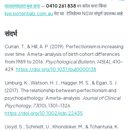
सल्लामसलत बुक करा
—
0410 261 838
वर कॉल करा किंवा
live.potentialz.com.au
भेट द्या. टेलिहेल्थ NSW संपूर्ण उपलब्ध आहे.
संदर्भ
Curran, T., & Hill, A. P. (2019). Perfectionism is increasing
over time: A meta-analysis of birth cohort differences
from 1989 to 2016.
Psychological Bulletin, 145
(4), 410–
429.
https://doi.org/10.1037/bul0000138
Limburg, K., Watson, H. J., Hagger, M. S., & Egan, S. J.
(2017). The relationship between perfectionism and
psychopathology: A meta-analysis.
Journal of Clinical
Psychology, 73
(10), 1301–1326.
https://doi.org/10.1002/jclp.22435
Lloyd, S., Schmidt, U., Khondoker, M., & Tchanturia, K.