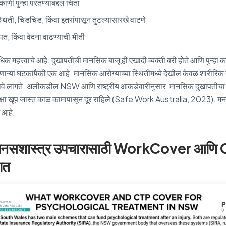
काणी पुन्हा परतण्याबद्दल चिंता
िती, चिडचिड, किंवा इतरांपासून तुटल्यासारखे वाटणे
पत, किंवा वेदना वाढण्याची भीती
धिक महत्त्वाचे आहे. दुखापतीची मानसिक बाजू ही एखादी व्यक्ती बरी होते आणि पुन्हा 
ऱ्या घटकांपैकी एक आहे. मानसिक आरोग्याच्या स्थितींमध्ये देखील केवळ शारीरिक दु
हावे लागते. अलीकडील NSW आणि राष्ट्रीय आकडेवारीनुसार, मानसिक दुखापतीचा
पेक्षा खूप जास्त काळ कामापासून दूर राहिले (Safe Work Australia, 2023). मन
ग आहे.
मानसशास्त्र उपचारासाठी WorkCover आणि
ात