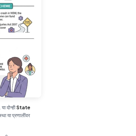
 या दोन्ही
State
्था या प्रणालींवर