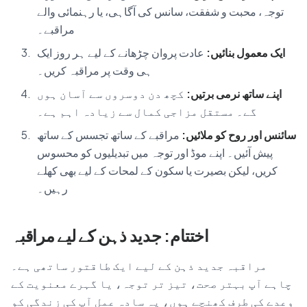
توجہ، محبت و شفقت، سانس کی آگاہی، یا رہنمائی والے
مراقبے۔
ایک معمول بنائیں:
عادت پروان چڑھانے کے لیے ہر روز ایک
ہی وقت پر مراقبہ کریں۔
اپنے ساتھ نرمی برتیں:
کچھ دن دوسروں سے آسان ہوں
گے۔ مستقل مزاجی کمال سے زیادہ اہم ہے۔
سائنس اور روح کو ملائیں:
مراقبے کے ساتھ تجسس کے ساتھ
پیش آئیں۔ اپنے موڈ اور توجہ میں تبدیلیوں کو محسوس
کریں، لیکن بصیرت یا سکون کے لمحات کے لیے بھی کھلے
رہیں۔
اختتام: جدید ذہن کے لیے مراقبہ
مراقبہ جدید ذہن کے لیے ایک طاقتور ساتھی ہے۔
چاہے آپ بہتر صحت، تیز تر توجہ، یا گہرے معنویت کے
وعدے کی طرف کھنچے ہوں، یہ سادہ عمل آپ کی زندگی کو