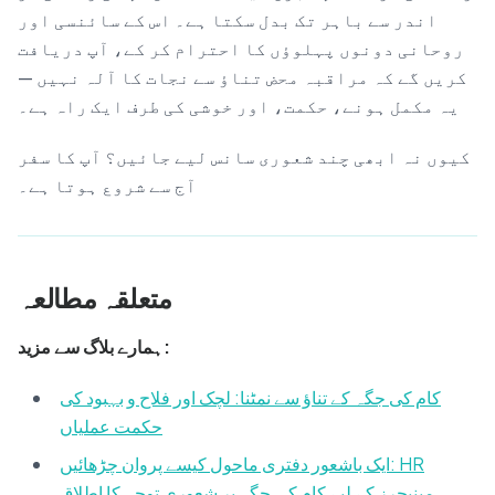
اندر سے باہر تک بدل سکتا ہے۔ اس کے سائنسی اور
روحانی دونوں پہلوؤں کا احترام کر کے، آپ دریافت
کریں گے کہ مراقبہ محض تناؤ سے نجات کا آلہ نہیں —
یہ مکمل ہونے، حکمت، اور خوشی کی طرف ایک راہ ہے۔
کیوں نہ ابھی چند شعوری سانس لیے جائیں؟ آپ کا سفر
آج سے شروع ہوتا ہے۔
متعلقہ مطالعہ
ہمارے بلاگ سے مزید:
کام کی جگہ کے تناؤ سے نمٹنا: لچک اور فلاح و بہبود کی
حکمت عملیاں
ایک باشعور دفتری ماحول کیسے پروان چڑھائیں: HR
مینیجرز کے لیے کام کی جگہ پر شعوری توجہ کا اطلاق