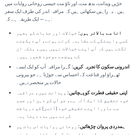
جڑیں ویدانت، بدھ مت، اور تاؤ مت جیسی روحانی روایات میں
ہیں۔ یہ راہیں سکھاتی ہیں کہ مراقبہ اندر کی طرف ایک سفر
ہے — ایک طریقہ ہے کہ:
انا سے بالاتر ہوں:
خیالات اور جذبات کو بغیر
کسی وابستگی کے مشاہدہ کرتے ہوئے، آپ دیکھنے
لگتے ہیں کہ آپ اپنے خیالات نہیں ہیں، بلکہ ان
کے پیچھے موجود شعور ہیں۔
اندرونی سکون کا تجربہ کریں:
گہرا مراقبہ آپ کو ایک ایسے
ٹھہراؤ اور قناعت کے احساس سے جوڑتا ہے جو بیرونی
حالات پر منحصر نہیں۔
اپنی حقیقی فطرت کو پہچانیں:
ویدانت میں، مراقبہ
خود تحقیق کا ایک آلہ ہے، جو آپ کو ذہن اور جسم
سے ماورا اپنے حقیقی خود (آتمن) کو دریافت
کرنے میں مدد دیتا ہے۔
ہمدردی پروان چڑھائیں:
روحانی روایات اس بات پر
زور دیتی ہیں کہ مراقبہ دل کو کھولتا ہے، اپنے