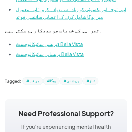
اپنی توجہ اور یکسوئی کو زیادہ سے زیادہ کریں: اپنے معمول
میں یوگا شامل کرنے کے اعصابی سائنسی فوائد
تھراپی کی خدمات جو مددگار ہو سکتی ہیں:
ڈپریشن سائیکالوجسٹ Bella Vista
پریشانی سائیکالوجسٹ Bella Vista
Tagged:
#تناؤ
#پریشانی
#یوگا
#مراقبہ
Need Professional Support?
If you're experiencing mental health