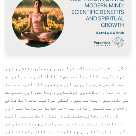
Blog
🇦🇺 English
📞 0410 261 838
آج کی انتہائی منسلک دنیا میں، بوجھل، منتشر، اور
Book Appointment
اپنے آپ سے کٹا ہوا محسوس کرنا آسان ہے۔ مراقبہ،
جسے کبھی صرف راہبوں اور صوفیوں کا دائرہ سمجھا
جاتا تھا، اب لاکھوں لوگ سکون، وضاحت، اور معنویت
کی تلاش میں اپناتے ہیں۔ لیکن مراقبہ محض ایک فلاحی
رجحان سے کہیں زیادہ ہے — یہ جدید ترین سائنس اور
لازوال روحانی حکمت کے درمیان ایک پل ہے۔ آئیے
دریافت کریں کہ یہ قدیم عمل آپ کی جدید زندگی کو
کیسے بدل سکتا ہے، جو ثابت شدہ سائنسی فوائد اور