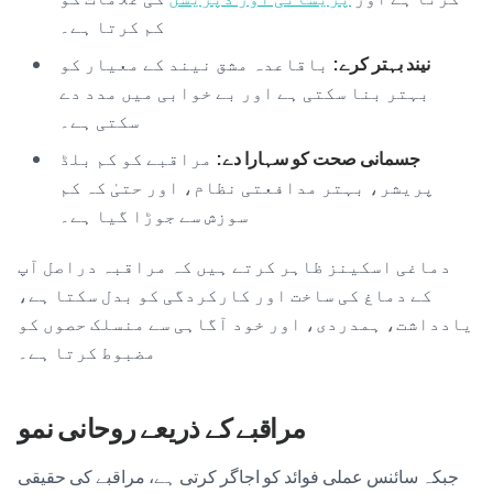
کم کرتا ہے۔
نیند بہتر کرے:
باقاعدہ مشق نیند کے معیار کو
بہتر بنا سکتی ہے اور بے خوابی میں مدد دے
سکتی ہے۔
جسمانی صحت کو سہارا دے:
مراقبے کو کم بلڈ
پریشر، بہتر مدافعتی نظام، اور حتیٰ کہ کم
سوزش سے جوڑا گیا ہے۔
دماغی اسکینز ظاہر کرتے ہیں کہ مراقبہ دراصل آپ
کے دماغ کی ساخت اور کارکردگی کو بدل سکتا ہے،
یادداشت، ہمدردی، اور خود آگاہی سے منسلک حصوں کو
مضبوط کرتا ہے۔
مراقبے کے ذریعے روحانی نمو
جبکہ سائنس عملی فوائد کو اجاگر کرتی ہے، مراقبے کی حقیقی