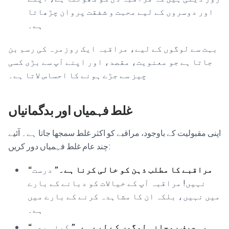
اور دوسروں کے لیے محبت و شفقت پروان چڑھاتا
ہے۔
بہت سے لوگوں کے لیے، مراقبہ ایک روزمرہ کی رسم بن
جاتا ہے جو معنویت، مقصد، اور اپنے آپ سے بڑی کسی
چیز سے جڑے ہونے کا احساس لاتا ہے۔
غلط فہمیاں اور بدگمانیاں
اپنی مقبولیت کے باوجود، مراقبے کو اکثر غلط سمجھا جاتا ہے۔ آئیے
چند عام غلط فہمیاں دور کریں:
“مراقبے کا مطلب ذہن کو خالی کرنا ہے۔”
درست
نہیں! مراقبہ آپ کے خیالات کو دبانے کے بارے
میں نہیں، بلکہ ان کا مشاہدہ کرنے کے بارے میں
ہے۔
“یہ صرف روحانی لوگوں کے لیے ہے۔”
کوئی بھی