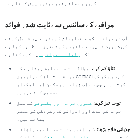
گہری روحانی نمو دونوں پیش کرتا ہے۔
مراقبے کے سائنس سے ثابت شدہ فوائد
آپ کو مراقبے کو صرف ایمان کی بنیاد پر قبول کرنے
کی ضرورت نہیں۔ دہائیوں کی تحقیق نے ظاہر کیا ہے
یہ کر سکتا ہے:
کہ
باقاعدہ مراقبہ
تناؤ کم کرے:
مطالعات سے معلوم ہوتا ہے کہ
مراقبہ تناؤ کے ہارمون cortisol کی سطح کو کم
کرتا ہے، جس سے آپ زیادہ پُرسکون اور لچکدار
محسوس کرتے ہیں۔
توجہ تیز کرے:
شعوری توجہ اور یکسوئی
کے عمل
توجہ کی مدت اور ادراکی کارکردگی کو بہتر
بناتے ہیں۔
جذباتی فلاح بڑھائے:
مراقبہ مثبت جذبات میں اضافہ
کرتا ہے اور
پریشانی اور ڈپریشن
کی علامات کو