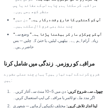
مراقبہ کر سکتا ہے، چاہے اس کے عقائد یا پس
منظر کچھ بھی ہوں۔
“آپ کو گھنٹوں کا فارغ وقت درکار ہے۔”
دن میں
چند منٹ بھی فرق ڈال سکتے ہیں۔
“آپ کو چوکڑی مار کر بیٹھنا پڑتا ہے۔”
وضع سے
زیادہ آرام اہم ہے۔ بیٹھیں، لیٹیں، یا حتیٰ کہ چلیں — بس
حاضر رہیں۔
مراقبے کو روزمرہ زندگی میں شامل کرنا
شروع کرنے کے لیے تیار ہیں؟ یہاں چند عملی مشورے
ہیں:
چھوٹے سے شروع کریں:
دن میں 5–10 منٹ سے آغاز کریں۔
اگر مدد ملے تو ٹائمر یا مراقبے کی ایپ استعمال کریں۔
اپنا انداز تلاش کریں:
مختلف تکنیکیں آزمائیں — شعوری