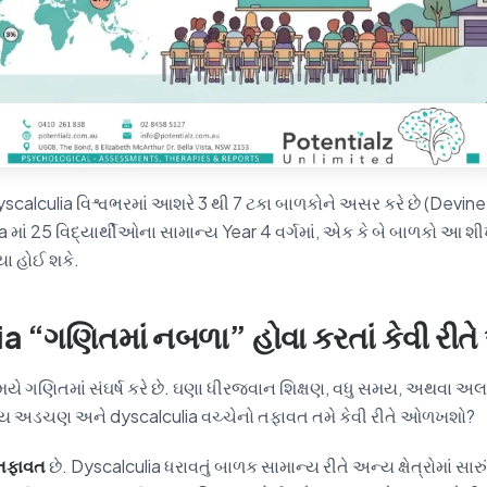
dyscalculia વિશ્વભરમાં આશરે 3 થી 7 ટકા બાળકોને અસર કરે છે (Devine
ta માં 25 વિદ્યાર્થીઓના સામાન્ય Year 4 વર્ગમાં, એક કે બે બાળકો આ 
્યા હોઈ શકે.
a “ગણિતમાં નબળા” હોવા કરતાં કેવી રીત
ે ગણિતમાં સંઘર્ષ કરે છે. ઘણા ધીરજવાન શિક્ષણ, વધુ સમય, અથવા અ
ામાન્ય અડચણ અને dyscalculia વચ્ચેનો તફાવત તમે કેવી રીતે ઓળખશો?
તફાવત
છે. Dyscalculia ધરાવતું બાળક સામાન્ય રીતે અન્ય ક્ષેત્રોમાં સારું 