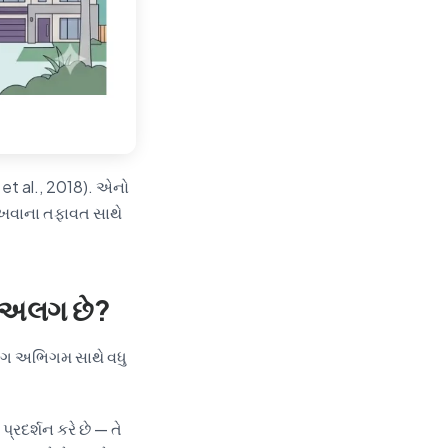
 et al., 2018). એનો
શીખવાના તફાવત સાથે
ે અલગ છે?
લગ અભિગમ સાથે વધુ
પ્રદર્શન કરે છે — તે