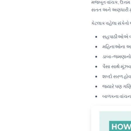
મજબૂત વાંચક, ઉત્તમ 
સતત અને અણધારી મુશ
કેટલાક વહેલા સંકેતો જ
સહપાઠીઓએ બંધ
મહિનાઓના અભ્ય
ડાબા-જમણાનો ત
પૈસા સાથે મૂંઝ
શબ્દો સરળ હોવ
જ્યારે પણ ગણિત
બાળકના વાંચન 