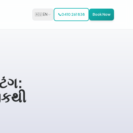
🇦🇺 EN
📞
0410 261 838
Book Now
િંગ:
ીકથી