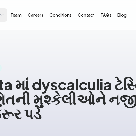
Team
Careers
Conditions
Contact
FAQs
Blog
a માં dyscalculia ટેસ્ટ
ણિતની મુશ્કેલીઓને નજ
રૂર પડે