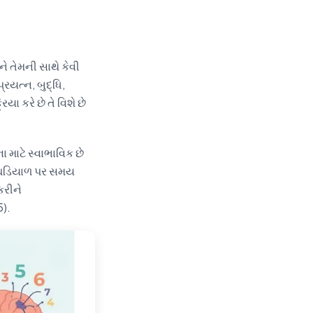
ે તેમની સાથે કેવી
્રયત્ન, બુદ્ધિ,
ા કરે છે તે વિશે છે
 માટે સ્વાભાવિક છે
ોગ ઘડિયાળ પર સમય
કરીને
5).