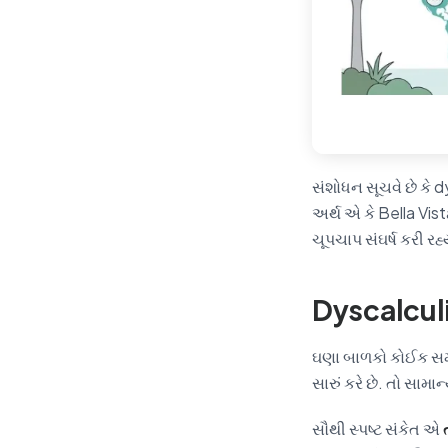
સંશોધન સૂચવે છે કે 
અર્થ એ કે Bella Vis
ચૂપચાપ સંઘર્ષ કરી રહ
Dyscalculi
ઘણા બાળકો કોઈક સમય
સારું કરે છે. તો સ
સૌથી સ્પષ્ટ સંકેત એ