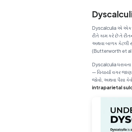
Dyscalculia
Dyscalculia એ એક ચો
રીતે કામ કરે છે તે રી
અથવા બાળક કેટલી સખત 
(Butterworth et al.
Dyscalculia ધરાવતા 
— વિચાર્યા વગર જાણવ
જોવો, અથવા પૈસા કેવ
intraparietal sul