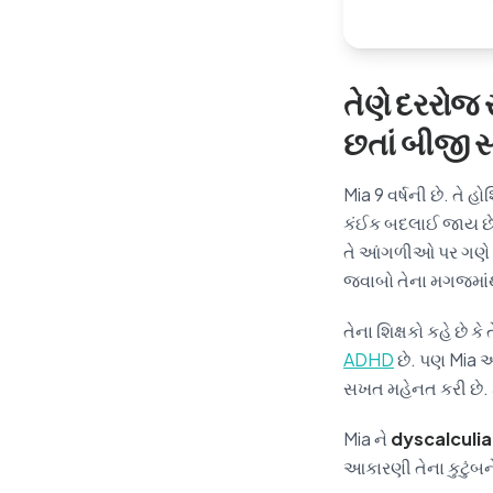
તેણે દરરોજ 
છતાં બીજી સવ
Mia 9 વર્ષની છે. તે હ
કંઈક બદલાઈ જાય છે. ત
તે આંગળીઓ પર ગણે છે
જવાબો તેના મગજમાંથ
તેના શિક્ષકો કહે છે ક
ADHD
છે. પણ Mia આ
સખત મહેનત કરી છે. 
Mia ને
dyscalculia
આકારણી તેના કુટુંબને 