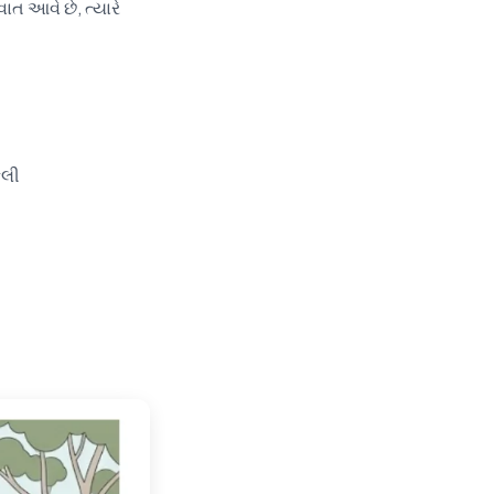
ત આવે છે, ત્યારે
ેલી