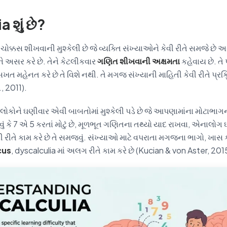
 શું છે?
ક્કસ શીખવાની મુશ્કેલી છે જે વ્યક્તિ સંખ્યાઓને કેવી રીતે સમજે છે અન
તને અસર કરે છે. તેને કેટલીકવાર
ગણિત શીખવાની અક્ષમતા
કહેવાય છે. તે પ
મહેનત કરે છે તે વિશે નથી. તે મગજ સંખ્યાની માહિતી કેવી રીતે પ્રક્રિય
, 2011).
લોકોને ઘણીવાર એવી બાબતોમાં મુશ્કેલી પડે છે જે આપણામાંના મોટાભાગના
ું કે 7 એ 5 કરતાં મોટું છે, મૂળભૂત ગણિતના તથ્યો યાદ રાખવા, એનાલ
ી રીતે કામ કરે છે તે સમજવું. સંખ્યાઓ માટે વપરાતા મગજના ભાગો, ખાસ 
cus
, dyscalculia માં અલગ રીતે કામ કરે છે (Kucian & von Aster, 201