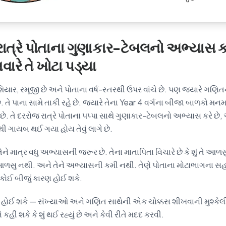
રાત્રે પોતાના ગુણાકાર-ટેબલનો અભ્યાસ ક
ારે તે ખોટા પડ્યા
ોશિયાર, રમૂજી છે અને પોતાના વર્ષ-સ્તરથી ઉપર વાંચે છે. પણ જ્યારે ગણિતનું 
ે પાના સામે તાકી રહે છે. જ્યારે તેના Year 4 વર્ગના બીજા બાળકો મનમાં
. તે દરરોજ રાત્રે પોતાના પપ્પા સાથે ગુણાકાર-ટેબલનો અભ્યાસ કરે છે,
ી ગાયબ થઈ ગયા હોય તેવું લાગે છે.
ે તેને માત્ર વધુ અભ્યાસની જરૂર છે. તેના માતાપિતા વિચારે છે કે શું તે આળ
ળસુ નથી. અને તેને અભ્યાસની કમી નથી. તેણે પોતાના મોટાભાગના સહ
કોઈ બીજું કારણ હોઈ શકે.
હોઈ શકે — સંખ્યાઓ અને ગણિત સાથેની એક ચોક્કસ શીખવાની મુશ્કેલી
કહી શકે કે શું થઈ રહ્યું છે અને કેવી રીતે મદદ કરવી.