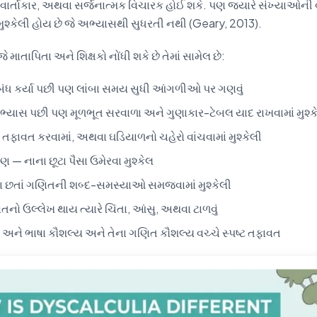
વાર્તાકાર, અથવા સર્જનાત્મક વિચારક હોઈ શકે. પણ જ્યારે સંખ્યાઓની વા
્કેલી હોય છે જે અભ્યાસથી સુધરતી નથી (Geary, 2013).
ે માતાપિતા અને શિક્ષકો નોંધી શકે છે તેમાં સામેલ છે:
 કર્યા પછી પણ લાંબા સમય સુધી આંગળીઓ પર ગણવું
ાસ પછી પણ મૂળભૂત સરવાળા અને ગુણાકાર-ટેબલ યાદ રાખવામાં મુશ્ક
ફાવત કરવામાં, અથવા ઘડિયાળનો ચહેરો વાંચવામાં મુશ્કેલી
વણ — નાના છૂટા પૈસા ઉમેરવા મુશ્કેલ
ા છતાં ગણિતની શબ્દ-સમસ્યાઓ સમજવામાં મુશ્કેલી
નો ઉલ્લેખ થાય ત્યારે ચિંતા, આંસુ, અથવા ટાળવું
અને ભાષા કૌશલ્ય અને તેના ગણિત કૌશલ્ય વચ્ચે સ્પષ્ટ તફાવત