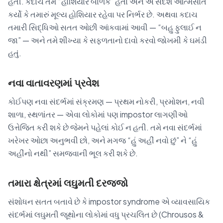
હતી. કદાચ તમે “હોશિયાર બાળક” હતા અને એ સંદેશ આત્મસાત
કર્યો કે તમારું મૂલ્ય હોશિયાર રહેવા પર નિર્ભર છે. અથવા કદાચ
તમારી સિદ્ધિઓ સતત ઓછી આંકવામાં આવી — “બહુ ફુલાઈ ન
જા” — અને તમે શીખ્યા કે સફળતાનો દાવો કરવો જોખમી કે ઘમંડી
હતું.
નવા વાતાવરણમાં પ્રવેશ
કોઈપણ નવા સંદર્ભમાં સંક્રમણ — પ્રથમ નોકરી, પ્રમોશન, નવી
શાળા, સ્થળાંતર — એવા લોકોમાં પણ impostor લાગણીઓ
ઉત્તેજિત કરી શકે છે જેમને પહેલાં કોઈ ન હતી. તમે નવા સંદર્ભમાં
ખરેખર ઓછા અનુભવી છો, અને મગજ “હું અહીં નવો છું” ને “હું
અહીંનો નથી” સમજવાની ભૂલ કરી શકે છે.
તમારા ક્ષેત્રમાં લઘુમતી દરજ્જો
સંશોધન સતત બતાવે છે કે impostor syndrome એ વ્યાવસાયિક
સંદર્ભમાં લઘુમતી જૂથોના લોકોમાં વધુ પ્રચલિત છે (Chrousos &