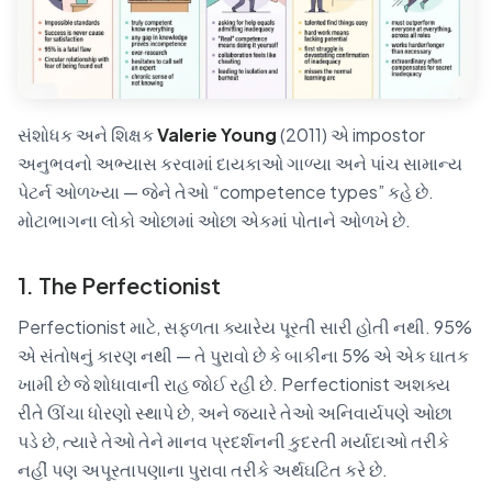
સંશોધક અને શિક્ષક
Valerie Young
(2011) એ impostor
અનુભવનો અભ્યાસ કરવામાં દાયકાઓ ગાળ્યા અને પાંચ સામાન્ય
પેટર્ન ઓળખ્યા — જેને તેઓ “competence types” કહે છે.
મોટાભાગના લોકો ઓછામાં ઓછા એકમાં પોતાને ઓળખે છે.
1. The Perfectionist
Perfectionist માટે, સફળતા ક્યારેય પૂરતી સારી હોતી નથી. 95%
એ સંતોષનું કારણ નથી — તે પુરાવો છે કે બાકીના 5% એ એક ઘાતક
ખામી છે જે શોધાવાની રાહ જોઈ રહી છે. Perfectionist અશક્ય
રીતે ઊંચા ધોરણો સ્થાપે છે, અને જ્યારે તેઓ અનિવાર્યપણે ઓછા
પડે છે, ત્યારે તેઓ તેને માનવ પ્રદર્શનની કુદરતી મર્યાદાઓ તરીકે
નહીં પણ અપૂરતાપણાના પુરાવા તરીકે અર્થઘટિત કરે છે.