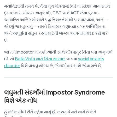
મનોવિજ્ઞાની તમને પેટર્નના મૂળ શોધવામાં (વહેલા સંદેશા, માન્યતાને
દૃઢ કરનારા ચોક્કસ અનુભવો), CBT અને ACT જેવા પુરાવા-
આધારિત અભિગમો સાથે પદ્ધતિસર તેમાંથી પાર પાડવામાં, અને —
એટલું જ મહત્વનું — તમને વિનાશક ગણાવ્યા વગર અનિશ્ચિતતા
અને અપૂર્ણતા સહન કરવા માટેની જગ્યા આપવામાં મદદ કરી શકે
છે.
જો તમે impostor લાગણીઓની સાથે નોંધપાત્ર ચિંતા પણ અનુભવો
છો, તો
Bella Vista ખાતે ચિંતા સારવાર
અથવા
social anxiety
disorder
વિશે વાંચવું યોગ્ય છે, જે ઘણીવાર સાથે જોવા મળે છે.
લઘુમતી સંદર્ભોમાં Impostor Syndrome
વિશે એક નોંધ
હું કંઈક સીધી રીતે કહેવા માગું છું, કારણ કે મને લાગે છે કે તે