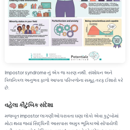
Impostor syndrome નું એક જ કારણ નથી. સંશોધન અને
ક્લિનિકલ અનુભવ ફાળો આપતા પરિબળોના સમૂહ તરફ ઈશારો કરે
છે.
વહેલા કૌટુંબિક સંદેશા
મજબૂત impostor લાગણીઓ ધરાવતા ઘણા લોકો એવા કુટુંબોમાં
મોટા થયા જ્યાં સિદ્ધિની આસપાસ અમુક ભૂમિકાઓ સોંપાયેલી