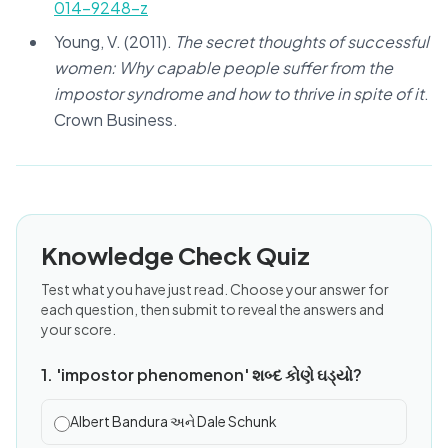
014-9248-z
Young, V. (2011).
The secret thoughts of successful
women: Why capable people suffer from the
impostor syndrome and how to thrive in spite of it
.
Crown Business.
Knowledge Check Quiz
Test what you have just read. Choose your answer for
each question, then submit to reveal the answers and
your score.
1. 'impostor phenomenon' શબ્દ કોણે ઘડ્યો?
Albert Bandura અને Dale Schunk