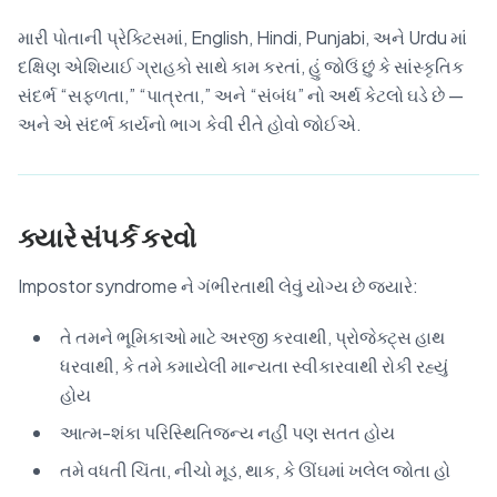
મારી પોતાની પ્રેક્ટિસમાં, English, Hindi, Punjabi, અને Urdu માં
દક્ષિણ એશિયાઈ ગ્રાહકો સાથે કામ કરતાં, હું જોઉં છું કે સાંસ્કૃતિક
સંદર્ભ “સફળતા,” “પાત્રતા,” અને “સંબંધ” નો અર્થ કેટલો ઘડે છે —
અને એ સંદર્ભ કાર્યનો ભાગ કેવી રીતે હોવો જોઈએ.
ક્યારે સંપર્ક કરવો
Impostor syndrome ને ગંભીરતાથી લેવું યોગ્ય છે જ્યારે:
તે તમને ભૂમિકાઓ માટે અરજી કરવાથી, પ્રોજેક્ટ્સ હાથ
ધરવાથી, કે તમે કમાયેલી માન્યતા સ્વીકારવાથી રોકી રહ્યું
હોય
આત્મ-શંકા પરિસ્થિતિજન્ય નહીં પણ સતત હોય
તમે વધતી ચિંતા, નીચો મૂડ, થાક, કે ઊંઘમાં ખલેલ જોતા હો