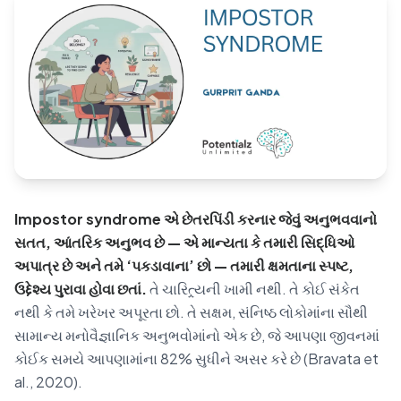
Blog
🇦🇺 English
📞 0410 261 838
Impostor syndrome એ છેતરપિંડી કરનાર જેવું અનુભવવાનો
Book Appointment
સતત, આંતરિક અનુભવ છે — એ માન્યતા કે તમારી સિદ્ધિઓ
અપાત્ર છે અને તમે ‘પકડાવાના’ છો — તમારી ક્ષમતાના સ્પષ્ટ,
ઉદ્દેશ્ય પુરાવા હોવા છતાં.
તે ચારિત્ર્યની ખામી નથી. તે કોઈ સંકેત
નથી કે તમે ખરેખર અપૂરતા છો. તે સક્ષમ, સંનિષ્ઠ લોકોમાંના સૌથી
સામાન્ય મનોવૈજ્ઞાનિક અનુભવોમાંનો એક છે, જે આપણા જીવનમાં
કોઈક સમયે આપણામાંના 82% સુધીને અસર કરે છે (Bravata et
al., 2020).