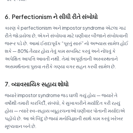
6. Perfectionism ને સીધી રીતે સંબોધો
કારણ કે perfectionism અને impostor syndrome એટલા ગાઢ
રીતે જોડાયેલા છે, એકને સંબોધવા માટે ઘણીવાર બીજાને સંબોધવાની
જરૂર પડે છે. આમાં ઈરાદાપૂર્વક “પૂરતું સારું” નો અભ્યાસ સામેલ હોઈ
શકે — 80% તૈયાર હોય તેવું કામ સબમિટ કરવું અને નોંધવું કે
અપેક્ષિત આપત્તિ આવતી નથી. તેમાં અપૂર્ણતાની અસ્વસ્થતાને
અસમર્થતાના પુરાવા તરીકે ગણ્યા વગર સહન કરવી સામેલ છે.
7. વ્યાવસાયિક સહાય શોધો
જ્યારે impostor syndrome જડ ઘાલી ગયું હોય — જ્યારે તે
વર્ષોથી તમારી કારકિર્દી, સંબંધો, કે સુખાકારીને મર્યાદિત કરી રહ્યું
હોય — ત્યારે સ્વ-સહાય વ્યૂહરચનાઓ ઘણીવાર પોતાની મર્યાદાએ
પહોંચે છે. આ એ બિંદુ છે જ્યાં મનોવિજ્ઞાની સાથે કામ કરવું ખરેખર
મૂલ્યવાન બને છે.