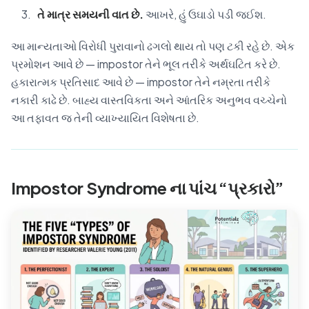
તે માત્ર સમયની વાત છે.
આખરે, હું ઉઘાડો પડી જઈશ.
આ માન્યતાઓ વિરોધી પુરાવાનો ઢગલો થાય તો પણ ટકી રહે છે. એક
પ્રમોશન આવે છે — impostor તેને ભૂલ તરીકે અર્થઘટિત કરે છે.
હકારાત્મક પ્રતિસાદ આવે છે — impostor તેને નમ્રતા તરીકે
નકારી કાઢે છે. બાહ્ય વાસ્તવિકતા અને આંતરિક અનુભવ વચ્ચેનો
આ તફાવત જ તેની વ્યાખ્યાયિત વિશેષતા છે.
Impostor Syndrome ના પાંચ “પ્રકારો”