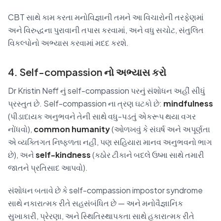
CBT સાથે કામ કરતા મનોવિજ્ઞાની તમને આ વિચારોની તરફેણમાં
અને વિરુદ્ધના પુરાવાની તપાસ કરવામાં, અને વધુ સચોટ, સંતુલિત
વિકલ્પોનો અભ્યાસ કરવામાં મદદ કરશે.
4. Self-compassion નો અભ્યાસ કરો
Dr Kristin Neff નું self-compassion પરનું સંશોધન અહીં સીધું
પ્રસ્તુત છે. Self-compassion ના ત્રણ ઘટકો છે:
mindfulness
(પીડાદાયક અનુભવને તેની સાથે વધુ-પડતું એકરૂપ થયા વગર
નોંધવો),
common humanity
(ઓળખવું કે સંઘર્ષ અને અપૂર્ણતા
એ વ્યક્તિગત નિષ્ફળતા નહીં, પણ સહિયારા માનવ અનુભવનો ભાગ
છે), અને
self-kindness
(કઠોર ટીકાને બદલે ઉષ્મા સાથે તમારી
જાતને પ્રતિસાદ આપવો).
સંશોધન બતાવે છે કે self-compassion impostor syndrome
સાથે નકારાત્મક રીતે સહસંબંધિત છે — અને મનોવૈજ્ઞાનિક
સુખાકારી, પ્રેરણા, અને સ્થિતિસ્થાપકતા સાથે હકારાત્મક રીતે