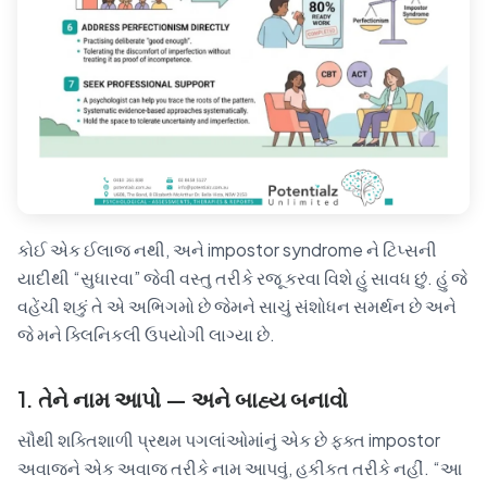
કોઈ એક ઈલાજ નથી, અને impostor syndrome ને ટિપ્સની
યાદીથી “સુધારવા” જેવી વસ્તુ તરીકે રજૂ કરવા વિશે હું સાવધ છું. હું જે
વહેંચી શકું તે એ અભિગમો છે જેમને સાચું સંશોધન સમર્થન છે અને
જે મને ક્લિનિકલી ઉપયોગી લાગ્યા છે.
1. તેને નામ આપો — અને બાહ્ય બનાવો
સૌથી શક્તિશાળી પ્રથમ પગલાંઓમાંનું એક છે ફક્ત impostor
અવાજને એક અવાજ તરીકે નામ આપવું, હકીકત તરીકે નહીં. “આ