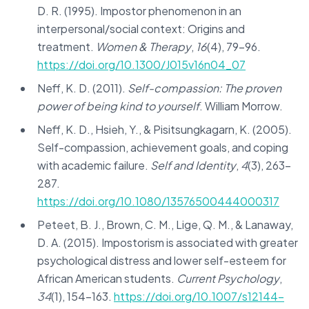
D. R. (1995). Impostor phenomenon in an
interpersonal/social context: Origins and
treatment.
Women & Therapy
,
16
(4), 79–96.
https://doi.org/10.1300/J015v16n04_07
Neff, K. D. (2011).
Self-compassion: The proven
power of being kind to yourself
. William Morrow.
Neff, K. D., Hsieh, Y., & Pisitsungkagarn, K. (2005).
Self-compassion, achievement goals, and coping
with academic failure.
Self and Identity
,
4
(3), 263–
287.
https://doi.org/10.1080/13576500444000317
Peteet, B. J., Brown, C. M., Lige, Q. M., & Lanaway,
D. A. (2015). Impostorism is associated with greater
psychological distress and lower self-esteem for
African American students.
Current Psychology
,
34
(1), 154–163.
https://doi.org/10.1007/s12144-