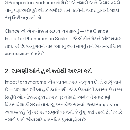
મારું impostor syndrome બોલે છે” એ તમારી અને વિચાર વચ્ચે
નાનું પણ અર્થપૂર્ણ અંતર સર્જે છે. તમે પેટર્નની અંદર હોવાને બદલે
તેનું નિરીક્ષણ કરો છો.
Clance એ એક ચોક્કસ સાધન વિકસાવ્યું — the Clance
Impostor Phenomenon Scale — જે લોકોને પેટર્ન ઓળખવામાં
મદદ કરે છે. અનુભવને નામ આપવું અને માપવું તેને બિન-વ્યક્તિગત
બનાવવામાં મદદ કરે છે.
2. લાગણીઓને હકીકતોથી અલગ કરો
Impostor syndrome એક ભાવનાત્મક અનુભવ છે. તે સાચું લાગે
છે — પણ લાગણીઓ હકીકતો નથી. એક ઉપયોગી કસરત છે નક્કર
સિદ્ધિઓ, ચોક્કસ હકારાત્મક પ્રતિસાદ, અને તમે સ્પષ્ટપણે
વિકસાવેલા કૌશલ્યોનો ચાલુ દસ્તાવેજ રાખવો. જ્યારે impostor
અવાજ કહે “તું ખરેખર જાણતો જ નથી કે તું શું કરી રહ્યો છે,” ત્યારે
તમારી પાસે જોવા માટે વાસ્તવિક પુરાવા હોય છે.