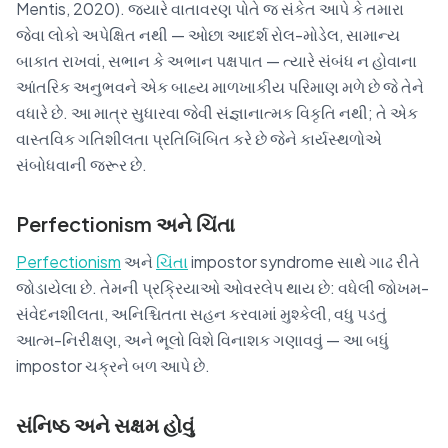
Mentis, 2020). જ્યારે વાતાવરણ પોતે જ સંકેત આપે કે તમારા
જેવા લોકો અપેક્ષિત નથી — ઓછા આદર્શ રોલ-મોડેલ, સામાન્ય
બાકાત રાખવાં, સભાન કે અભાન પક્ષપાત — ત્યારે સંબંધ ન હોવાના
આંતરિક અનુભવને એક બાહ્ય માળખાકીય પરિમાણ મળે છે જે તેને
વધારે છે. આ માત્ર સુધારવા જેવી સંજ્ઞાનાત્મક વિકૃતિ નથી; તે એક
વાસ્તવિક ગતિશીલતા પ્રતિબિંબિત કરે છે જેને કાર્યસ્થળોએ
સંબોધવાની જરૂર છે.
Perfectionism અને ચિંતા
Perfectionism
અને
ચિંતા
impostor syndrome સાથે ગાઢ રીતે
જોડાયેલા છે. તેમની પ્રક્રિયાઓ ઓવરલેપ થાય છે: વધેલી જોખમ-
સંવેદનશીલતા, અનિશ્ચિતતા સહન કરવામાં મુશ્કેલી, વધુ પડતું
આત્મ-નિરીક્ષણ, અને ભૂલો વિશે વિનાશક ગણાવવું — આ બધું
impostor ચક્રને બળ આપે છે.
સંનિષ્ઠ અને સક્ષમ હોવું