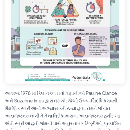
આ શબ્દ 1978 માં ક્લિનિકલ મનોવિજ્ઞાનીઓ Pauline Clance
અને Suzanne Imes દ્વારા ઘડાયો, જેઓ ઉચ્ચ-સિદ્ધિ ધરાવતી
શૈક્ષણિક સ્ત્રીઓનો અભ્યાસ કરી રહ્યા હતા. તેમને જે વાત
આશ્ચર્યજનક લાગી તે તેના વિરોધાભાસમાં આશ્ચર્યજનક હતી: આ
એવી સ્ત્રીઓ હતી જેમની પાસે અનુસ્નાતક ડિગ્રીઓ, પ્રકાશિત