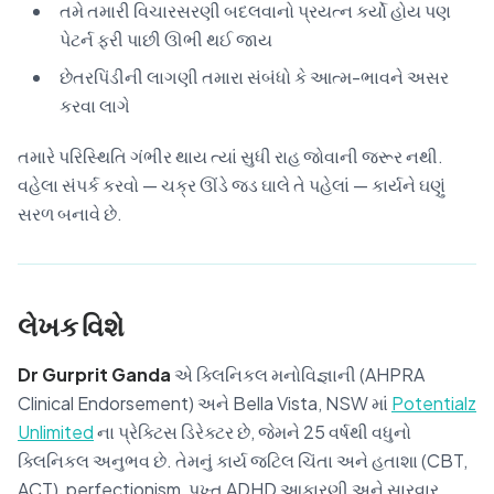
તમે તમારી વિચારસરણી બદલવાનો પ્રયત્ન કર્યો હોય પણ
પેટર્ન ફરી પાછી ઊભી થઈ જાય
છેતરપિંડીની લાગણી તમારા સંબંધો કે આત્મ-ભાવને અસર
કરવા લાગે
તમારે પરિસ્થિતિ ગંભીર થાય ત્યાં સુધી રાહ જોવાની જરૂર નથી.
વહેલા સંપર્ક કરવો — ચક્ર ઊંડે જડ ઘાલે તે પહેલાં — કાર્યને ઘણું
સરળ બનાવે છે.
લેખક વિશે
Dr Gurprit Ganda
એ ક્લિનિકલ મનોવિજ્ઞાની (AHPRA
Clinical Endorsement) અને Bella Vista, NSW માં
Potentialz
Unlimited
ના પ્રેક્ટિસ ડિરેક્ટર છે, જેમને 25 વર્ષથી વધુનો
ક્લિનિકલ અનુભવ છે. તેમનું કાર્ય જટિલ ચિંતા અને હતાશા (CBT,
ACT), perfectionism, પુખ્ત ADHD આકારણી અને સારવાર,