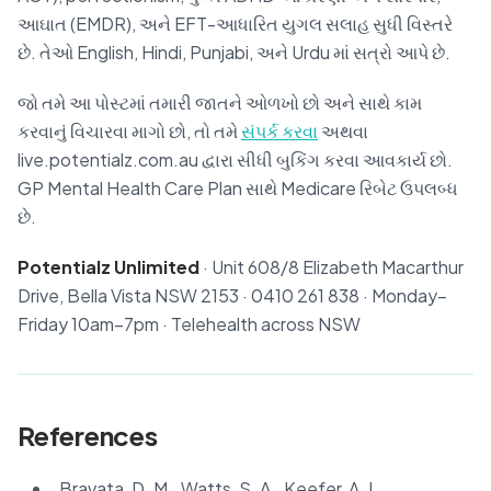
આઘાત (EMDR), અને EFT-આધારિત યુગલ સલાહ સુધી વિસ્તરે
છે. તેઓ English, Hindi, Punjabi, અને Urdu માં સત્રો આપે છે.
જો તમે આ પોસ્ટમાં તમારી જાતને ઓળખો છો અને સાથે કામ
કરવાનું વિચારવા માગો છો, તો તમે
સંપર્ક કરવા
અથવા
live.potentialz.com.au દ્વારા સીધી બુકિંગ કરવા આવકાર્ય છો.
GP Mental Health Care Plan સાથે Medicare રિબેટ ઉપલબ્ધ
છે.
Potentialz Unlimited
· Unit 608/8 Elizabeth Macarthur
Drive, Bella Vista NSW 2153 · 0410 261 838 · Monday–
Friday 10am–7pm · Telehealth across NSW
References
Bravata, D. M., Watts, S. A., Keefer, A. L.,