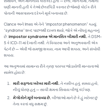
સંશોધન, અને માનનીય કારકિર્દી હતી — છતાં, ખાનગીમાં, તેમાંની
ઘણી માનતી હતી કે તેઓ છેતરપિંડી કરનાર છે જેમણે કોઈક રીતે
પોતાની આસપાસના દરેકને મૂર્ખ બનાવ્યા છે.
Clance અને Imes એ તેને “impostor phenomenon” કહ્યું.
“syndrome” શબ્દ પાછળથી દાખલ થયો, જોકે એ નોંધવું મહત્વનું
છે:
impostor syndrome એ માનસિક બીમારી નથી.
તે DSM-
5 કે ICD-11 માં દેખાતી નથી. તે વિચારવા અને અનુભવવાની એક
પેટર્ન છે — એવી જે સમજી શકાય, નામ આપી શકાય, અને સંબોધી
શકાય.
આ અનુભવમાં સામાન્ય રીતે ત્રણ પરસ્પર જોડાયેલી માન્યતાઓ
સામેલ હોય છે:
મારી સફળતા ખરેખર મારી નથી.
તે નસીબ હતું, સમય હતો,
નીચું ધોરણ હતું — સાચી ક્ષમતા સિવાય બીજું કંઈપણ.
મેં લોકોને મૂર્ખ બનાવ્યા છે.
બીજાઓ માને છે કે હું ખરેખર છું
તેના કરતાં વધુ સક્ષમ છું.