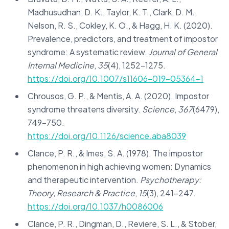
Madhusudhan, D. K., Taylor, K. T., Clark, D. M.,
Nelson, R. S., Cokley, K. O., & Hagg, H. K. (2020).
Prevalence, predictors, and treatment of impostor
syndrome: A systematic review.
Journal of General
Internal Medicine
,
35
(4), 1252–1275.
https://doi.org/10.1007/s11606-019-05364-1
Chrousos, G. P., & Mentis, A. A. (2020). Impostor
syndrome threatens diversity.
Science
,
367
(6479),
749–750.
https://doi.org/10.1126/science.aba8039
Clance, P. R., & Imes, S. A. (1978). The impostor
phenomenon in high achieving women: Dynamics
and therapeutic intervention.
Psychotherapy:
Theory, Research & Practice
,
15
(3), 241–247.
https://doi.org/10.1037/h0086006
Clance, P. R., Dingman, D., Reviere, S. L., & Stober,