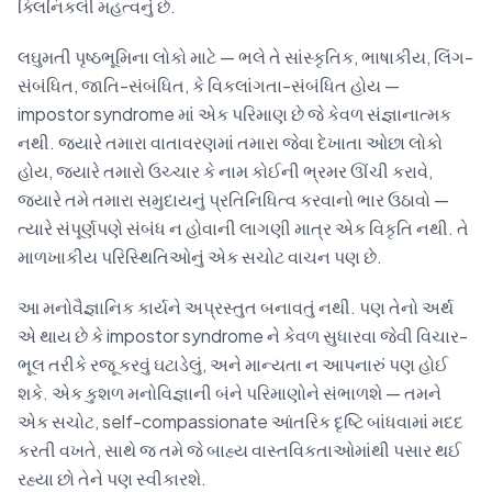
ક્લિનિકલી મહત્વનું છે.
લઘુમતી પૃષ્ઠભૂમિના લોકો માટે — ભલે તે સાંસ્કૃતિક, ભાષાકીય, લિંગ-
સંબંધિત, જાતિ-સંબંધિત, કે વિકલાંગતા-સંબંધિત હોય —
impostor syndrome માં એક પરિમાણ છે જે કેવળ સંજ્ઞાનાત્મક
નથી. જ્યારે તમારા વાતાવરણમાં તમારા જેવા દેખાતા ઓછા લોકો
હોય, જ્યારે તમારો ઉચ્ચાર કે નામ કોઈની ભ્રમર ઊંચી કરાવે,
જ્યારે તમે તમારા સમુદાયનું પ્રતિનિધિત્વ કરવાનો ભાર ઉઠાવો —
ત્યારે સંપૂર્ણપણે સંબંધ ન હોવાની લાગણી માત્ર એક વિકૃતિ નથી. તે
માળખાકીય પરિસ્થિતિઓનું એક સચોટ વાચન પણ છે.
આ મનોવૈજ્ઞાનિક કાર્યને અપ્રસ્તુત બનાવતું નથી. પણ તેનો અર્થ
એ થાય છે કે impostor syndrome ને કેવળ સુધારવા જેવી વિચાર-
ભૂલ તરીકે રજૂ કરવું ઘટાડેલું, અને માન્યતા ન આપનારું પણ હોઈ
શકે. એક કુશળ મનોવિજ્ઞાની બંને પરિમાણોને સંભાળશે — તમને
એક સચોટ, self-compassionate આંતરિક દૃષ્ટિ બાંધવામાં મદદ
કરતી વખતે, સાથે જ તમે જે બાહ્ય વાસ્તવિકતાઓમાંથી પસાર થઈ
રહ્યા છો તેને પણ સ્વીકારશે.