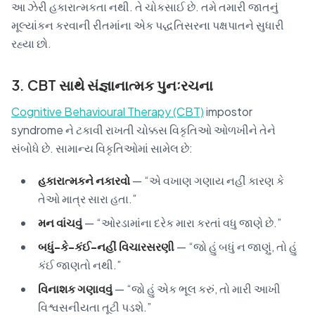
આ ઝેરી હકારાત્મકતા નથી. તે ચોકસાઈ છે. તમે તમારી જાતનું
મૂલ્યાંકન કરવાની રીતમાંના એક પદ્ધતિસરના પક્ષપાતને સુધારી
રહ્યા છો.
3. CBT સાથે સંજ્ઞાનાત્મક પુનઃરચના
Cognitive Behavioural Therapy (CBT)
impostor
syndrome ને ટકાવી રાખતી ચોક્કસ વિકૃતિઓ ઓળખીને તેને
સંબોધે છે. સામાન્ય વિકૃતિઓમાં સામેલ છે:
હકારાત્મકને નકારવો
— “એ વખાણ ગણાય નહીં કારણ કે
તેઓ માત્ર સારા હતા.”
મન વાંચવું
— “ઓરડામાંના દરેક મારા કરતાં વધુ જાણે છે.”
બધું-કે-કંઈ-નહીં વિચારસરણી
— “જો હું બધું ન જાણું, તો હું
કંઈ જાણતો નથી.”
વિનાશક ગણાવવું
— “જો હું એક ભૂલ કરું, તો મારી આખી
વિશ્વસનીયતા તૂટી પડશે.”