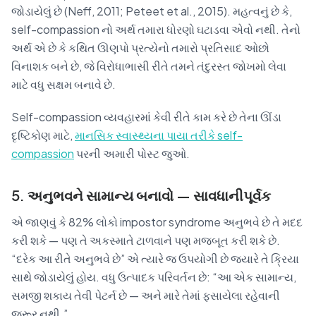
જોડાયેલું છે (Neff, 2011; Peteet et al., 2015). મહત્વનું છે કે,
self-compassion નો અર્થ તમારા ધોરણો ઘટાડવા એવો નથી. તેનો
અર્થ એ છે કે કથિત ઊણપો પ્રત્યેનો તમારો પ્રતિસાદ ઓછો
વિનાશક બને છે, જે વિરોધાભાસી રીતે તમને તંદુરસ્ત જોખમો લેવા
માટે વધુ સક્ષમ બનાવે છે.
Self-compassion વ્યવહારમાં કેવી રીતે કામ કરે છે તેના ઊંડા
દૃષ્ટિકોણ માટે,
માનસિક સ્વાસ્થ્યના પાયા તરીકે self-
compassion
પરની અમારી પોસ્ટ જુઓ.
5. અનુભવને સામાન્ય બનાવો — સાવધાનીપૂર્વક
એ જાણવું કે 82% લોકો impostor syndrome અનુભવે છે તે મદદ
કરી શકે — પણ તે અકસ્માતે ટાળવાને પણ મજબૂત કરી શકે છે.
“દરેક આ રીતે અનુભવે છે” એ ત્યારે જ ઉપયોગી છે જ્યારે તે ક્રિયા
સાથે જોડાયેલું હોય. વધુ ઉત્પાદક પરિવર્તન છે: “આ એક સામાન્ય,
સમજી શકાય તેવી પેટર્ન છે — અને મારે તેમાં ફસાયેલા રહેવાની
જરૂર નથી.”