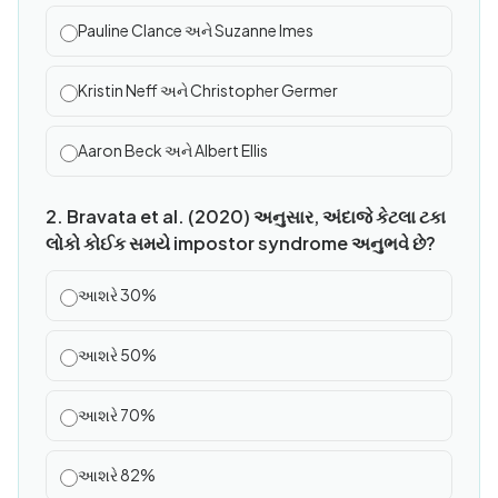
Pauline Clance અને Suzanne Imes
Kristin Neff અને Christopher Germer
Aaron Beck અને Albert Ellis
2. Bravata et al. (2020) અનુસાર, અંદાજે કેટલા ટકા
લોકો કોઈક સમયે impostor syndrome અનુભવે છે?
આશરે 30%
આશરે 50%
આશરે 70%
આશરે 82%