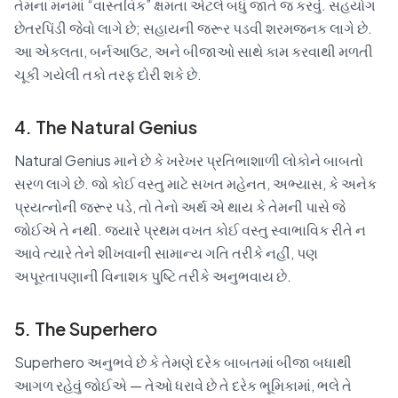
તેમના મનમાં “વાસ્તવિક” ક્ષમતા એટલે બધું જાતે જ કરવું. સહયોગ
છેતરપિંડી જેવો લાગે છે; સહાયની જરૂર પડવી શરમજનક લાગે છે.
આ એકલતા, બર્નઆઉટ, અને બીજાઓ સાથે કામ કરવાથી મળતી
ચૂકી ગયેલી તકો તરફ દોરી શકે છે.
4. The Natural Genius
Natural Genius માને છે કે ખરેખર પ્રતિભાશાળી લોકોને બાબતો
સરળ લાગે છે. જો કોઈ વસ્તુ માટે સખત મહેનત, અભ્યાસ, કે અનેક
પ્રયત્નોની જરૂર પડે, તો તેનો અર્થ એ થાય કે તેમની પાસે જે
જોઈએ તે નથી. જ્યારે પ્રથમ વખત કોઈ વસ્તુ સ્વાભાવિક રીતે ન
આવે ત્યારે તેને શીખવાની સામાન્ય ગતિ તરીકે નહીં, પણ
અપૂરતાપણાની વિનાશક પુષ્ટિ તરીકે અનુભવાય છે.
5. The Superhero
Superhero અનુભવે છે કે તેમણે દરેક બાબતમાં બીજા બધાથી
આગળ રહેવું જોઈએ — તેઓ ધરાવે છે તે દરેક ભૂમિકામાં, ભલે તે