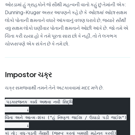
ઓરડામાં હું ગ્રાહકોને જે સૌથી મહત્વની વાતો કહું છું તેમાંની એક:
Dunning-Kruger અસર આપણને કહે છે કે
ઓછામાં ઓછા
સક્ષમ
લોકો પોતાની ક્ષમતાને વધારે આંકવાનું વલણ ધરાવે છે, જ્યારે
સૌથી
વધુ
સક્ષમ લોકો ઘણીવાર પોતાની ક્ષમતાને ઓછી આંકે છે. જો તમે એ
ચિંતા કરી રહ્યા હો કે તમે પૂરતા સારા છો કે નહીં, તો તે લગભગ
ચોક્કસપણે એક સંકેત છે કે તમે છો.
Impostor ચક્ર
ચક્ર સમજવાથી તમને તેને અટકાવવામાં મદદ મળે છે.
પડકારજનક કાર્ય અથવા નવી સિદ્ધિ
         ↓
ચિંતા અને આત્મ-શંકા ("હું નિષ્ફળ જઈશ / ઉઘાડો પડી જઈશ")
         ↓
કાં તો: વધુ-પડતી તૈયારી (જરૂર કરતાં બમણી મહેનત કરવી)