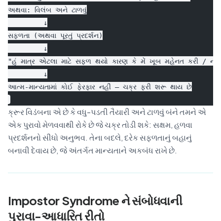
અથવા: વિલંબ અને ટાળવું
         ↓
સફળતા (અથવા પૂરતું પ્રદર્શન)
         ↓
"હું માત્ર એટલા માટે સફળ થયો કારણ કે મેં ખૂબ મહેનત કરી / નસીબ
         ↓
આત્મ-માન્યતામાં કોઈ ફેરફાર નહીં — ચક્ર ફરી શરૂ થાય છે
ક્રૂર વિડંબના એ છે કે વધુ-પડતી તૈયારી અને ટાળવું બંને તમને એ
એક પુરાવો મેળવવાથી રોકે છે જે ચક્ર તોડી શકે: સક્ષમ, હળવા
પ્રદર્શનનો સીધો અનુભવ. તેના બદલે, દરેક સફળતાનું બહાનું
બનાવી દેવાય છે, જે અંતર્ગત માન્યતાને અકબંધ રાખે છે.
Impostor Syndrome ને સંબોધવાની
પુરાવા-આધારિત રીતો