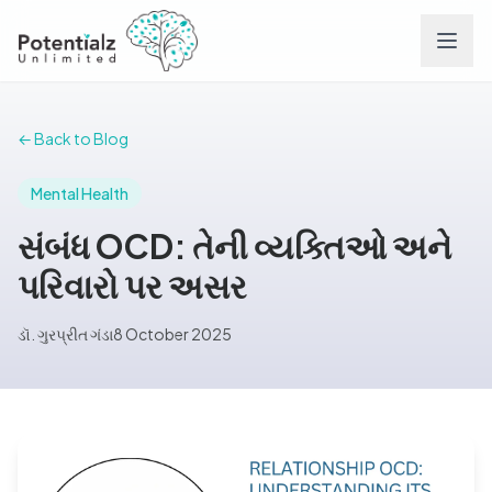
Services
← Back to Blog
Team
Mental Health
સંબંધ OCD: તેની વ્યક્તિઓ અને
Careers
પરિવારો પર અસર
Conditions
ડૉ. ગુરપ્રીત ગંડા
8 October 2025
Contact
FAQs