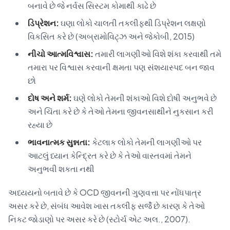
બનાવે છે જે નર્વસ સિસ્ટમ કોમાથી કાઢે છે
ડિપ્રેશન:
ઘણા લોકો ચાલતી તકલીફથી ડિપ્રેશન લક્ષણો
વિકસિત કરે છે (અબ્રામોવિટ્ઝ અને જેકોબી, 2015)
નીચો આત્મવિશ્વાસ:
તમારી લાગણીઓ વિશે શંકા કરવાથી તમે
તમારા પર વિશ્વાસ કરવાની ક્ષમતા પણ સંશયાસ્પદ બન જાવ
છો
દોષ અને શર્મ:
ઘણે લોકો તેમની શંકાઓ વિશે દોષી અનુભવે છે
અને ચિંતા કરે છે કે તેઓ તેમના જીવનસાથીને નુકસાન કરી
રહ્યા છે
ભાવનાત્મક સુન્નતા:
કેટલાક લોકો તેમની લાગણીઓ પર
આટલું ધ્યાન કેન્દ્રિત કરે છે કે તેઓ વાસ્તવમાં તેમને
અનુભવી શકતા નથી
અધ્યયનો બતાવે છે કે OCD જીવનની ગુણવત્તા પર નોંધપાત્ર
અસર કરે છે, સંબંધ આવેશ ખાસ તકલીફ સર્જે છે કારણ કે તેઓ
નિકટ જોડાણો પર અસર કરે છે (સ્ટોર્ચ એટ અલ., 2007).