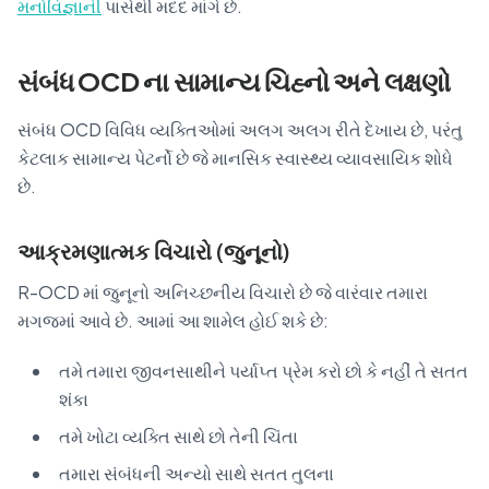
મનોવિજ્ઞાની
પાસેથી મદદ માંગે છે.
સંબંધ OCD ના સામાન્ય ચિહ્નો અને લક્ષણો
સંબંધ OCD વિવિધ વ્યક્તિઓમાં અલગ અલગ રીતે દેખાય છે, પરંતુ
કેટલાક સામાન્ય પેટર્નો છે જે માનસિક સ્વાસ્થ્ય વ્યાવસાયિક શોધે
છે.
આક્રમણાત્મક વિચારો (જુનૂનો)
R-OCD માં જુનૂનો અનિચ્છનીય વિચારો છે જે વારંવાર તમારા
મગજમાં આવે છે. આમાં આ શામેલ હોઈ શકે છે:
તમે તમારા જીવનસાથીને પર્યાપ્ત પ્રેમ કરો છો કે નહીં તે સતત
શંકા
તમે ખોટા વ્યક્તિ સાથે છો તેની ચિંતા
તમારા સંબંધની અન્યો સાથે સતત તુલના