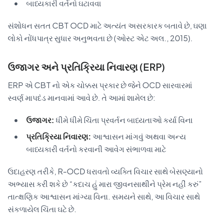
બાધ્યકારી વર્તનો ઘટાવવા
સંશોધન સતત CBT OCD માટે અત્યંત અસરકારક બતાવે છે, ઘણા
લોકો નોંધપાત્ર સુધાર અનુભવતા છે (ઓસ્ટ એટ અલ., 2015).
ઉજાગર અને પ્રતિક્રિયા નિવારણ (ERP)
ERP એ CBT નો એક ચોક્કસ પ્રકાર છે જેને OCD સારવારમાં
સ્વર્ણ માપદંડ માનવામાં આવે છે. તે આમાં શામેલ છે:
ઉજાગર:
ધીમે ધીમે ચિંતા પ્રવર્તન બાધ્યતાઓ કર્યા વિના
પ્રતિક્રિયા નિવારણ:
આશ્વાસન માંગવું અથવા અન્ય
બાધ્યકારી વર્તનો કરવાની આવેગ સંભાળવા માટે
ઉદાહરણ તરીકે, R-OCD ધરાવતો વ્યક્તિ વિચાર સાથે બેસણ્યાનો
અભ્યાસ કરી શકે છે “કદાચ હું મારા જીવનસાથીને પ્રેમ નહીં કરું”
તાત્ક્ષણિક આશ્વાસન માંગ્યા વિના. સમયને સાથે, આ વિચાર સાથે
સંકળાયેલ ચિંતા ઘટે છે.