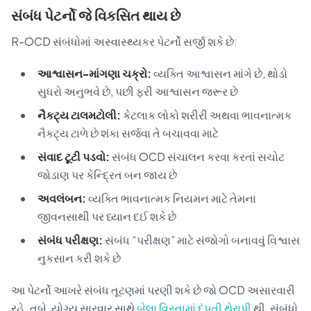
સંબંધ પેટર્નો જે વિકસિત થાય છે
R-OCD સંબંધોમાં અસ્વાસ્થ્યકર પેટર્નો સર્જી શકે છે:
આશ્વાસન-માંગણા ચક્રો:
વ્યક્તિ આશ્વાસન માંગે છે, થોડો
સુધરો અનુભવે છે, પછી ફરી આશ્વાસન જરૂર છે
નૈકટ્ય ટાલમટોલી:
કેટલાક લોકો શરીરી અથવા ભાવનાત્મક
નૈકટ્ય ટાળે છે શંકા સર્જવા તે બચાવવા માટે
સંવાદ ટૂટી પડવો:
સંબંધ OCD સંચાલન કરવા કરતાં સચોટ
જોડાણ પર કેન્દ્રિત બન જાય છે
અવલંબન:
વ્યક્તિ ભાવનાત્મક નિયમન માટે તેમના
જીવનસાથી પર ધ્યાન દઈ શકે છે
સંબંધ પરીક્ષણ:
સંબંધ “પરીક્ષણ” માટે સંજોગો બનાવવું વિશ્વાસ
નુકસાન કરી શકે છે
આ પેટર્નો આખરે સંબંધ તૂટણમાં પરણી શકે છે જો OCD અસારવારી
રહે. તબે, યોગ્ય સારવાર સાથે
બેલા વિસ્તામાં દંપતી થેરાપી
થી, સંબંધો