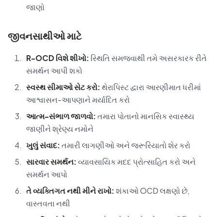
જાણો
જીવનસાથીઓ માટે
R-OCD વિશે શીખો:
સ્થિતિ સમજવાથી તમે અસરકારક રીતે
સમર્થન આપી શકો
સ્વસ્થ સીમાઓ સેટ કરો:
થેરાપિસ્ટ દ્વારા આરણીમાત ધરીમાં
આશ્વાસન-આપણાને મર્યાદિત કરો
આત્મ-સંભાળ જાળવો:
તમારા પોતાનો માનસિક સ્વાસ્થ્ય
જાણીને શ્રેણ્ય નમોને
ખુલું સંવાદ:
તમારી લાગણીઓ અને જરૂરિયાતો શેર કરો
સારવાર સમર્થન:
વ્યાવસાયિક મદદ પ્રોત્સાહિત કરો અને
સમર્થન આપો
તે વ્યક્તિગત નથી મીને રાખો:
શંકાઓ OCD લક્ષણો છે,
વાસ્તવતા નથી