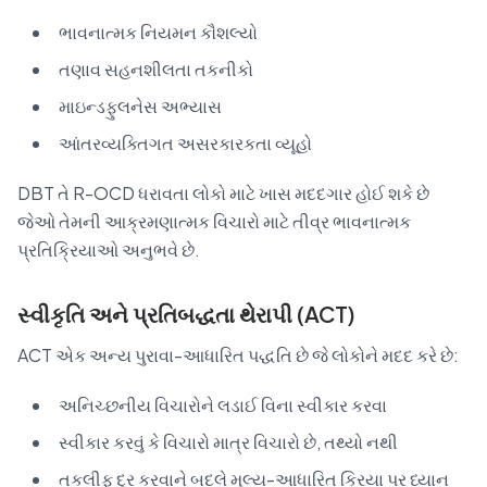
ભાવનાત્મક નિયમન કૌશલ્યો
તણાવ સહનશીલતા તકનીકો
માઇન્ડફુલનેસ અભ્યાસ
આંતરવ્યક્તિગત અસરકારકતા વ્યૂહો
DBT તે R-OCD ધરાવતા લોકો માટે ખાસ મદદગાર હોઈ શકે છે
જેઓ તેમની આક્રમણાત્મક વિચારો માટે તીવ્ર ભાવનાત્મક
પ્રતિક્રિયાઓ અનુભવે છે.
સ્વીકૃતિ અને પ્રતિબદ્ધતા થેરાપી (ACT)
ACT એક અન્ય પુરાવા-આધારિત પદ્ધતિ છે જે લોકોને મદદ કરે છે:
અનિચ્છનીય વિચારોને લડાઈ વિના સ્વીકાર કરવા
સ્વીકાર કરવું કે વિચારો માત્ર વિચારો છે, તથ્યો નથી
તકલીફ દૂર કરવાને બદલે મૂલ્ય-આધારિત ક્રિયા પર ધ્યાન