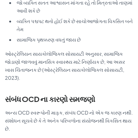
જો વ્યક્તિ સતત આશ્વાસન માંગતા રહે તો મિત્રતાઓ તાણમાં
આવી શકે છે
વ્યક્તિ પશ્ચપટ થતો હોઈ શકે છે સાચોઆજોગતા વિકસિત બને
તેમ
સામાજિક પૃથક્કરણ વધતું જાય છે
ઓસ્ટ્રેલિયન સાયકોલોજિકલ સોસાયટી અનુસાર, સામાજિક
જોડાણો જાળવવું માનસિક સ્વાસ્થ્ય માટે નિર્ણાયક છે, આ અસર
ખાસ ચિંતાજનક છે (ઓસ્ટ્રેલિયન સાયકોલોજિકલ સોસાયટી,
2023).
સંબંધ OCD ના કારણો સમજણો
અન્ય OCD સ્વરૂપોની માફક, સંબંધ OCD નો એક જ કારણ નથી.
સંશોધન સૂચવે છે કે તે અનેક પરિબળોના સંયોજનથી વિકસિત થાય
છે.