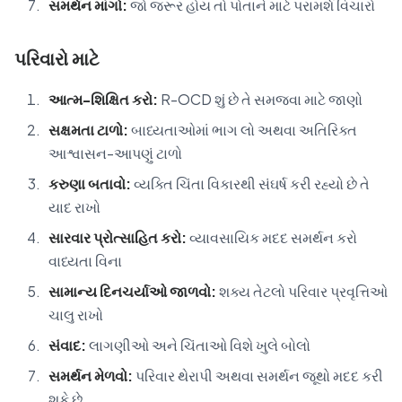
સમર્થન માંગો:
જો જરૂર હોય તો પોતાને માટે પરામર્શ વિચારો
પરિવારો માટે
આત્મ-શિક્ષિત કરો:
R-OCD શું છે તે સમજવા માટે જાણો
સક્ષમતા ટાળો:
બાધ્યતાઓમાં ભાગ લો અથવા અતિરિક્ત
આશ્વાસન-આપણું ટાળો
કરુણા બતાવો:
વ્યક્તિ ચિંતા વિકારથી સંઘર્ષ કરી રહ્યો છે તે
યાદ રાખો
સારવાર પ્રોત્સાહિત કરો:
વ્યાવસાયિક મદદ સમર્થન કરો
વાધ્યતા વિના
સામાન્ય દિનચર્યાઓ જાળવો:
શક્ય તેટલો પરિવાર પ્રવૃત્તિઓ
ચાલુ રાખો
સંવાદ:
લાગણીઓ અને ચિંતાઓ વિશે ખુલે બોલો
સમર્થન મેળવો:
પરિવાર થેરાપી અથવા સમર્થન જૂથો મદદ કરી
શકે છે