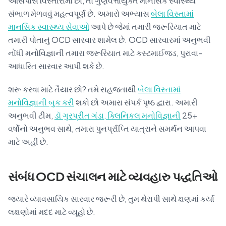
આસપાસ વિસ્તારોમાં છો, તો ગુણવત્તાયુક્ત માનસિક સ્વાસ્થ્ય
સંભાળ મેળવવું મહત્વપૂર્ણ છે. અમારો અભ્યાસ
બેલા વિસ્તામાં
માનસિક સ્વાસ્થ્ય સેવાઓ
આપે છે જેમાં તમારી જરૂરિયાત માટે
તમારી પોતાનું OCD સારવાર શામેલ છે. OCD સારવારમાં અનુભવી
નોંધી મનોવિજ્ઞાની તમારા જરૂરિયાત માટે કસ્ટમાઈજ્ડ, પુરાવા-
આધારિત સારવાર આપી શકે છે.
શરૂ કરવા માટે તૈયાર છો? તમે સહજતાથી
બેલા વિસ્તામાં
મનોવિજ્ઞાની બુક કરી
શકો છો અમારા સંપર્ક પૃષ્ઠ દ્વારા. અમારી
અનુભવી ટીમ,
ડૉ ગુરપ્રીત ગંડા, ક્લિનિકલ મનોવિજ્ઞાની
25+
વર્ષોનો અનુભવ સાથે, તમારા પુનર્પ્રાપ્તિ યાત્રાને સમર્થન આપવા
માટે અહીં છે.
સંબંધ OCD સંચાલન માટે વ્યવહારુ પદ્ધતિઓ
જ્યારે વ્યાવસાયિક સારવાર જરૂરી છે, તુમ થેરાપી સાથે ક્ષણમાં કર્યા
લક્ષણોમાં મદદ માટે વ્યૂહો છે.