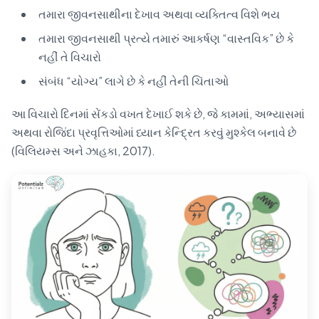
તમારા જીવનસાથીના દેખાવ અથવા વ્યક્તિત્વ વિશે ભય
તમારા જીવનસાથી પ્રત્યે તમારું આકર્ષણ “વાસ્તવિક” છે કે
નહીં તે વિચારો
સંબંધ “યોગ્ય” લાગે છે કે નહીં તેની ચિંતાઓ
આ વિચારો દિનમાં સેંકડો વખત દેખાઈ શકે છે, જે કામમાં, અભ્યાસમાં
અથવા રોજિંદા પ્રવૃત્તિઓમાં ધ્યાન કેન્દ્રિત કરવું મુશ્કેલ બનાવે છે
(વિલિયમ્સ અને ઝાહકા, 2017).