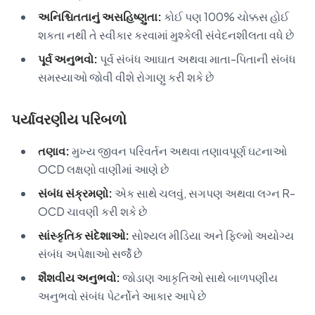
અનિશ્ચિતતાનું અસહિષ્ણુતા:
કોઈ પણ 100% ચોક્કસ હોઈ
શકતા નથી તે સ્વીકાર કરવામાં મુશ્કેલી સંવેદનશીલતા વધે છે
પૂર્વ અનુભવો:
પૂર્વ સંબંધ આઘાત અથવા માતા-પિતાની સંબંધ
સમસ્યાઓ જોવી વીશે રોગાણુ કરી શકે છે
પર્યાવરણીય પરિબળો
તણાવ:
મુખ્ય જીવન પરિવર્તન અથવા તણાવપૂર્ણ ઘટનાઓ
OCD લક્ષણો વાણીમાં આણે છે
સંબંધ સંક્રમણો:
એક સાથે ચલવું, સગપણ અથવા લગ્ન R-
OCD ચાવણી કરી શકે છે
સાંસ્કૃતિક સંદેશાઓ:
સોશ્યલ મીડિયા અને ફિલ્મો અયોગ્ય
સંબંધ અપેક્ષાઓ સર્જે છે
શૈશવીય અનુભવો:
જોડાણ આકૃતિઓ સાથે બાળપણીય
અનુભવો સંબંધ પેટર્નોને આકાર આપે છે