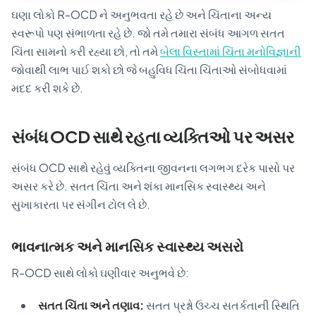
ઘણા લોકો R-OCD ને અનુભવતા રહે છે અને ચિંતાના અન્ય
સ્વરૂપો પણ સંભાળતા રહે છે. જો તમે તમારા સંબંધ આગળ સતત
ચિંતા સામનો કરી રહ્યા છો, તો તમે
બેલા વિસ્તામાં ચિંતા મનોવિજ્ઞાની
જોવાથી લાભ પાઈ શકો છો જે બહુવિધ ચિંતા ચિંતાઓ સંબોધવામાં
મદદ કરી શકે છે.
સંબંધ OCD સાથે રહતા વ્યક્તિઓ પર અસર
સંબંધ OCD સાથે રહેવું વ્યક્તિના જીવનના લગભગ દરેક પાસો પર
અસર કરે છે. સતત ચિંતા અને શંકા માનસિક સ્વાસ્થ્ય અને
સુખાકારતા પર સંગીન ટોલ લે છે.
ભાવનાત્મક અને માનસિક સ્વાસ્થ્ય અસરો
R-OCD સાથે લોકો ઘણીવાર અનુભવે છે:
સતત ચિંતા અને તણાવ:
સતત પ્રશ્નો ઉચ્ચ સતર્કતાની સ્થિતિ