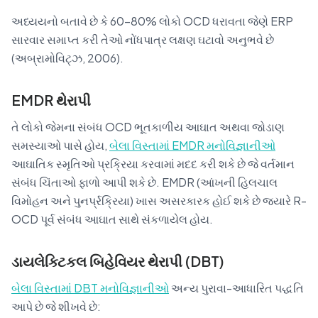
અધ્યયનો બતાવે છે કે 60-80% લોકો OCD ધરાવતા જેણે ERP
સારવાર સમાપ્ત કરી તેઓ નોંધપાત્ર લક્ષણ ઘટાવો અનુભવે છે
(અબ્રામોવિટ્ઝ, 2006).
EMDR થેરાપી
તે લોકો જેમના સંબંધ OCD ભૂતકાળીય આઘાત અથવા જોડાણ
સમસ્યાઓ પાસે હોય,
બેલા વિસ્તામાં EMDR મનોવિજ્ઞાનીઓ
આઘાતિક સ્મૃતિઓ પ્રક્રિયા કરવામાં મદદ કરી શકે છે જે વર્તમાન
સંબંધ ચિંતાઓ ફાળો આપી શકે છે. EMDR (આંખની હિલચાલ
વિમોહન અને પુનર્પ્રક્રિયા) ખાસ અસરકારક હોઈ શકે છે જ્યારે R-
OCD પૂર્વ સંબંધ આઘાત સાથે સંકળાયેલ હોય.
ડાયલેક્ટિકલ બિહેવિયર થેરાપી (DBT)
બેલા વિસ્તામાં DBT મનોવિજ્ઞાનીઓ
અન્ય પુરાવા-આધારિત પદ્ધતિ
આપે છે જે શીખવે છે: