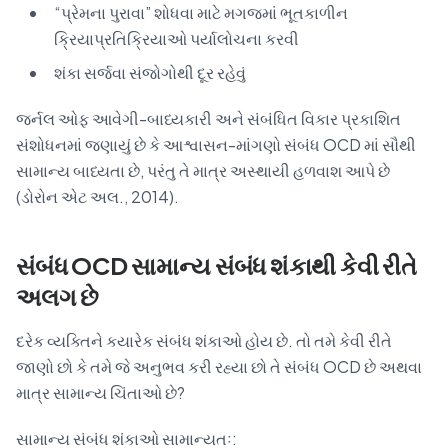
“પ્રેમના પુરાવા” શોધવા માટે મગજમાં ભૂતકાળીન
ક્રિયાપ્રતિક્રિયાઓ પર્યાલોચના કરવી
શંકા સર્જવા સંજોગોથી દૂર રહેવું
જર્નલ ઓફ આવેગી-બાધ્યકારી અને સંબંધિત વિકાર પ્રકાશિત
સંશોધનમાં જણાયું છે કે આશ્વાસન-માંગણો સંબંધ OCD માં સૌથી
સામાન્ય બાધ્યતા છે, પરંતુ તે માત્ર અસ્થાયી હળવાશ આપે છે
(ડોરોન એટ અલ., 2014).
સંબંધ OCD સામાન્ય સંબંધ શંકાથી કેવી રીતે
અલગ છે
દરેક વ્યક્તિને કયારેક સંબંધ શંકાઓ હોય છે. તો તમે કેવી રીતે
જાણો છો કે તમે જે અનુભવ કરી રહ્યા છો તે સંબંધ OCD છે અથવા
માત્ર સામાન્ય ચિંતાઓ છે?
સામાન્ય સંબંધ શંકાઓ સામાન્યતઃ: