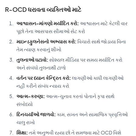
R-OCD ધરાવતા વ્યક્તિઓ માટે
આશ્વાસન-માંગણો મર્યાદિત કરો:
આશ્વાસન માટે કેટલી વાર
પૂછો તેના આસપાસ સીમાઓ સેટ કરો
માઇન્ડફુલનેસનો અભ્યાસ કરો:
વિચારો સાથે જોડાયા વિના
તેમ ત્યાણ કરવાનું શીખો
તુલનાઓ ઘટાવો:
સોશ્યલ મીડિયા પર સમય મર્યાદિત કરો
અને સંબંધો તુલનાથી ટાળો
વર્તન પર ધ્યાન કેન્દ્રિત કરો:
લાગણીઓ કાધી લાગણીઓ
નહીં કરીને સંબંધ ન્યાય કરો
આત્મ-કરુણા:
આત્મ-ચુનાવ કરતાં પોતાને કૃપા સાથે
સંબોધ્યો
દિનચર્યાઓ જાળવો:
કામ, સખત અને સામાજિક પ્રવૃત્તિઓ
ચાલુ રાખો
શિક્ષા:
તમે અનુભવી રહ્યા છો તે સમજવા માટે OCD વિશે