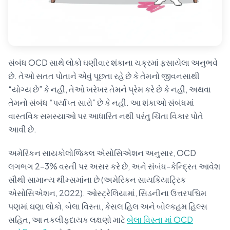
સંબંધ OCD સાથે લોકો ઘણીવાર શંકાના ચક્રમાં ફસાયેલા અનુભવે
છે. તેઓ સતત પોતાને એવું પૂછતા રહે છે કે તેમનો જીવનસાથી
“યોગ્ય છે” કે નહીં, તેઓ ખરેખર તેમને પ્રેમ કરે છે કે નહીં, અથવા
તેમનો સંબંધ “પર્યાપ્ત સારો” છે કે નહીં. આ શંકાઓ સંબંધમાં
વાસ્તવિક સમસ્યાઓ પર આધારિત નથી પરંતુ ચિંતા વિકાર પોતે
આવી છે.
અમેરિકન સાયકોલોજિકલ એસોસિએશન અનુસાર, OCD
લગભગ 2-3% વસ્તી પર અસર કરે છે, અને સંબંધ-કેન્દ્રિત આવેશ
સૌથી સામાન્ય થીમ્સમાંના છે (અમેરિકન સાયકિયાટ્રિક
એસોસિએશન, 2022). ઓસ્ટ્રેલિયામાં, સિડનીના ઉત્તરપશ્ચિમ
પણમાં ઘણા લોકો, બેલા વિસ્તા, કેસલ હિલ અને બોલ્કહમ હિલ્સ
સહિત, આ તકલીફદાયક લક્ષણો માટે
બેલા વિસ્તા માં OCD