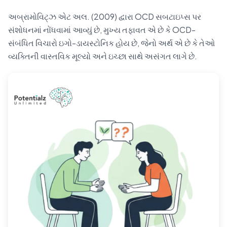
અબ્રામોવિટ્ઝ એટ અલ. (2009) દ્વારા OCD સબટાઇપ્સ પર
સંશોધનમાં નોંધવામાં આવ્યું છે, મુખ્ય તફાવત એ છે કે OCD-
સંબંધિત વિચારો ઇગો-ડાયસ્ટોનિક હોય છે, જેનો અર્થ એ છે કે તેઓ
વ્યક્તિની વાસ્તવિક મૂલ્યો અને ઇચ્છા સાથે અસંગત લાગે છે.