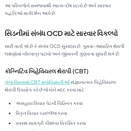
આ પરિબળોને સમજવાથી આત્મ-દોષ ઘટતો છે અને સારવાર
પદ્ધતિઓ માર્ગદર્શન આપે છે.
સિડનીમાં સંબંધ OCD માટે સારવાર વિકલ્પો
સારી વાર્તા એ છે કે સંબંધ OCD સુસાધ્ય છે. પુરાવા-આધારિત થેરાપી
લક્ષણોમાં નોંધપાત્ર ઘટાવો અને જીવનની ગુણવત્તા સુધારી શકે છે.
કોગ્નિટિવ બિહેવિયરલ થેરાપી (CBT)
બેલા વિસ્તામાં CBT મનોવિજ્ઞાનીઓ
સંજ્ઞાનાત્મક બિહેવિયરલ
થેરાપી ઉપયોગ કરે છે લોકોને મદદ કરવા માટે:
અસહાય વિચાર પેટર્નો ચિહ્નિત કરવા
વિકૃત વિચાર ચ્યલ્લેંજ કરવા
સ્વસ્થ સામગ્રી કૌશલ્ય વિકસિત કરવા