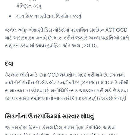
કેન્દ્રિત કરવું
માનસિક નમણીયતા વિકસિત કરવું
જર્નલ ઓફ એંક્ષાણી ડિસઓર્ડર્સમાં પ્રકાશિત સંશોધન ACT OCD
માટે અસરકારક બતાવે છે, ખાસ કરીને જ્યારે અન્ય પદ્ધતિઓ સાથે
સંયુક્ત કરવામાં આવે (ટુવોહિગ એટ અલ., 2010).
દવા
કેટલાક લોકો માટે, દવા OCD લક્ષણોમાં મદદ કરી શકે છે. ધ્યાનમાં
બધી સેરોટોનીન રીપ્લેક લોડ ઇનહીબીટર (SSRIs) OCD માટે સૌથી
સામાન્યતઃ નક્કી દવા છે. મનોચિકિત્સક આકલન કરી શકે છે કે દવા
વ્યાપક સારવાર યોજનાનો ભાગ તરીકે મદદગાર હોઈ શકે છે કે નહીં.
સિડનીના ઉત્તરપશ્ચિમમાં સારવાર શોધવું
જો તમે બેલા વિસ્તા, કેસલ હિલ, રાউસ હિલ, કેલીવિલ અથવા