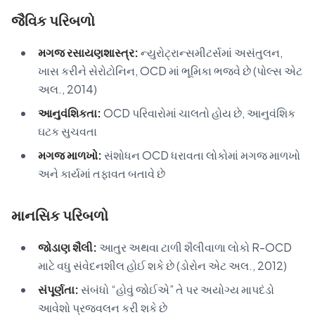
જૈવિક પરિબળો
મગજ રસાયણશાસ્ત્ર:
ન્યુરોટ્રાન્સમીટર્સમાં અસંતુલન,
ખાસ કરીને સેરોટોનિન, OCD માં ભૂમિકા ભજવે છે (પોલ્સ એટ
અલ., 2014)
આનુવંશિકતા:
OCD પરિવારોમાં ચાલતો હોય છે, આનુવંશિક
ઘટક સુચવતા
મગજ માળખો:
સંશોધન OCD ધરાવતા લોકોમાં મગજ માળખો
અને કાર્યમાં તફાવત બતાવે છે
માનસિક પરિબળો
જોડાણ શૈલી:
આતુર અથવા ટાળી શૈલીવાળા લોકો R-OCD
માટે વધુ સંવેદનશીલ હોઈ શકે છે (ડોરોન એટ અલ., 2012)
સંપૂર્ણતા:
સંબંધો “હોવું જોઈએ” તે પર અયોગ્ય માપદંડો
આવેશો પ્રજ્વલન કરી શકે છે