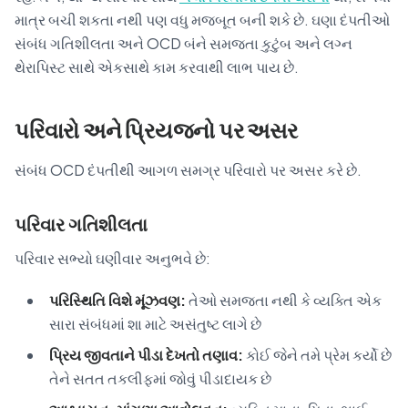
માત્ર બચી શકતા નથી પણ વધુ મજબૂત બની શકે છે. ઘણા દંપતીઓ
સંબંધ ગતિશીલતા અને OCD બંને સમજતા કુટુંબ અને લગ્ન
થેરાપિસ્ટ સાથે એકસાથે કામ કરવાથી લાભ પાય છે.
પરિવારો અને પ્રિયજનો પર અસર
સંબંધ OCD દંપતીથી આગળ સમગ્ર પરિવારો પર અસર કરે છે.
પરિવાર ગતિશીલતા
પરિવાર સભ્યો ઘણીવાર અનુભવે છે:
પરિસ્થિતિ વિશે મૂંઝવણ:
તેઓ સમજતા નથી કે વ્યક્તિ એક
સારા સંબંધમાં શા માટે અસંતુષ્ટ લાગે છે
પ્રિય જીવતાને પીડા દેખતો તણાવ:
કોઈ જેને તમે પ્રેમ કર્યો છે
તેને સતત તકલીફમાં જોવું પીડાદાયક છે