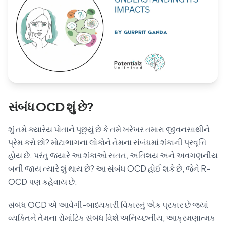
Blog
🇦🇺 English
📞 0410 261 838
સંબંધ OCD શું છે?
Book Appointment
શું તમે ક્યારેય પોતાને પૂછ્યું છે કે તમે ખરેખર તમારા જીવનસાથીને
પ્રેમ કરો છો? મોટાભાગના લોકોને તેમના સંબંધમાં શંકાની પ્રવૃત્તિ
હોય છે. પરંતુ જ્યારે આ શંકાઓ સતત, અતિશય અને અવગણનીય
બની જાય ત્યારે શું થાય છે? આ સંબંધ OCD હોઈ શકે છે, જેને R-
OCD પણ કહેવાય છે.
સંબંધ OCD એ આવેગી-બાધ્યકારી વિકારનું એક પ્રકાર છે જ્યાં
વ્યક્તિને તેમના રોમાંટિક સંબંધ વિશે અનિચ્છનીય, આક્રમણાત્મક