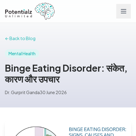
Services
← Back to Blog
Team
Mental Health
Binge Eating Disorder: संकेत,
Careers
कारण और उपचार
Conditions
Dr. Gurprit Ganda
30 June 2026
Contact
FAQs