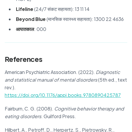
Lifeline
(24/7 संकट सहायता): 13 11 14
Beyond Blue
(मानसिक स्वास्थ्य सहायता): 1300 22 4636
आपातकाल
: 000
References
American Psychiatric Association. (2022).
Diagnostic
and statistical manual of mental disorders
(5th ed., text
rev.).
https://doi.org/10.1176/appi.books.9780890425787
Fairburn, C. G. (2008).
Cognitive behavior therapy and
eating disorders
. Guilford Press.
Hilbert, A., Petroff, D., Herpertz, S., Pietrowsky, R.,