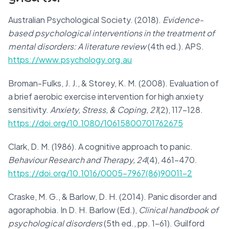
Australian Psychological Society. (2018).
Evidence-
based psychological interventions in the treatment of
mental disorders: A literature review
(4th ed.). APS.
https://www.psychology.org.au
Broman-Fulks, J. J., & Storey, K. M. (2008). Evaluation of
a brief aerobic exercise intervention for high anxiety
sensitivity.
Anxiety, Stress, & Coping, 21
(2), 117–128.
https://doi.org/10.1080/10615800701762675
Clark, D. M. (1986). A cognitive approach to panic.
Behaviour Research and Therapy, 24
(4), 461–470.
https://doi.org/10.1016/0005-7967(86)90011-2
Craske, M. G., & Barlow, D. H. (2014). Panic disorder and
agoraphobia. In D. H. Barlow (Ed.),
Clinical handbook of
psychological disorders
(5th ed., pp. 1–61). Guilford