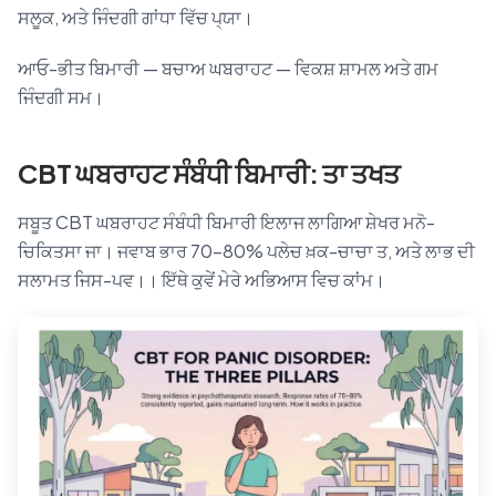
ਸਲੂਕ, ਅਤੇ ਜਿੰਦਗੀ ਗਾਂਧਾ ਵਿੱਚ ਪ੍ਯਾ।
ਆਓ-ਭੀਤ ਬਿਮਾਰੀ — ਬਚਾਅ ਘਬਰਾਹਟ — ਵਿਕਸ਼ ਸ਼ਾਮਲ ਅਤੇ ਗਮ
ਜਿੰਦਗੀ ਸਮ।
CBT ਘਬਰਾਹਟ ਸੰਬੰਧੀ ਬਿਮਾਰੀ: ਤਾ ਤਖਤ
ਸਬੂਤ CBT ਘਬਰਾਹਟ ਸੰਬੰਧੀ ਬਿਮਾਰੀ ਇਲਾਜ ਲਾਗਿਆ ਸ਼ੇਖਰ ਮਨੋ-
ਚਿਕਿਤਸਾ ਜਾ। ਜਵਾਬ ਭਾਰ 70–80% ਪਲੇਚ ਖ਼ਕ-ਚਾਚਾ ਤ, ਅਤੇ ਲਾਭ ਦੀ
ਸਲਾਮਤ ਜਿਸ-ਪਵ।। ਇੱਥੇ ਕੁਵੇਂ ਮੇਰੇ ਅਭਿਆਸ ਵਿਚ ਕਾਂਮ।