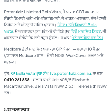
ਘਬਰਾਹਟ ਲਾਤਾਰ ਅਤੇ ਸਭੋ, ਸਿਧ CBT.
Potentialz Unlimited Bella Vista, ਮੈ ਯਕਥਾ CBT ਘਬਰਾਹਟ
ਸੰਬੰਧੀ ਬਿਮਾਰੀ ਅਤੇ ਆਓ-ਭੀਤ ਬਿਮਾਰੀ, ਜੋ ਮਾਰਣ-ਆਲਚਨਾ, ਸੰਜ╝ਵਾਦੀ
ਨਿਰੋਧ, ਅਤੇ ਅੰਦਰੁਨੀ ਸਥਿਤ ਪ੍ਰਦਰ।
ਚਿੰਤਾ ਮਨੋਵਿਗਿਆਨੀ Bella
Vista
, ਮੈ ਘਬਰਾਹਟ ਪ੍ਯਾ ਖਤੋ ਅਤੇ ਵੀ ਵਿਸ਼ੇ ਰੁਚ
ਵਿਉ ਮਾਨਸਿਕ ਸਿਹਤ
, ਜੀ
ਘਬਰਾਹਟ ਸੰਬੰਧੀ ਬਿਮਾਰੀ ਬਹੁਤ ਉਚੱਲ। ਜ ਘਾਮ
ਮੇਰੇ ਸੁਭ ਫੈਲਾ ਸਵ ਟਿਮ
.
Medicare ਛੋਟਾਂ ਮਾਨਸਿਕ ਪ੍ਯਾ-ਡਾ GP ਯੋਜਨਾ — ਬਚਾਤਾ 10 ਸੈਸ਼ਨ
ਪ੍ਯਾ ਸਾਲ Medicare ਚਾਲ। ਮੈ ਵੀ NDIS, WorkCover, EAP, ਅਤੇ
ਅਕ਼ਲਾ।
ਵੁੱਲ,
ਆ Bella Vista ਪ੍ਯਾ ਸੰਪ
,
live.potentialz.com.au
, ਜਾ ਕਲ
0410 261 838
। ਸਲਾਹ ਕਮਰੇ Unit 608/8 Elizabeth
Macarthur Drive, Bella Vista NSW 2153। Telehealth NSW
ਤਕ।
ਪੁਸਤਕਾਲਯ