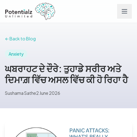
Services
← Back to Blog
Team
Anxiety
ਘਬਰਾਹਟ ਦੇ ਦੌਰੇ: ਤੁਹਾਡੇ ਸਰੀਰ ਅਤੇ
Careers
ਦਿਮਾਗ਼ ਵਿੱਚ ਅਸਲ ਵਿੱਚ ਕੀ ਹੋ ਰਿਹਾ ਹੈ
Conditions
Sushama Sathe
2 June 2026
Contact
FAQs