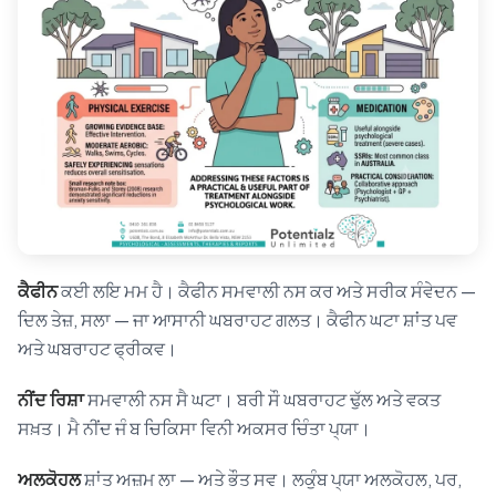
ਕੈਫੀਨ
ਕਈ ਲਇ ਮਮ ਹੈ। ਕੈਫੀਨ ਸਮਵਾਲੀ ਨਸ ਕਰ ਅਤੇ ਸਰੀਕ ਸੰਵੇਦਨ —
ਦਿਲ ਤੇਜ਼, ਸਲਾ — ਜਾ ਆਸਾਨੀ ਘਬਰਾਹਟ ਗਲਤ। ਕੈਫੀਨ ਘਟਾ ਸ਼ਾਂਤ ਪਵ
ਅਤੇ ਘਬਰਾਹਟ ਫ੍ਰੀਕਵ।
ਨੀਂਦ ਰਿਸ਼ਾ
ਸਮਵਾਲੀ ਨਸ ਸੈ ਘਟਾ। ਬਰੀ ਸੌ ਘਬਰਾਹਟ ਢੁੱਲ ਅਤੇ ਵਕਤ
ਸਖ਼ਤ। ਮੈ ਨੀਂਦ ਜੰ ਬ ਚਿਕਿਸਾ ਵਿਨੀ ਅਕਸਰ ਚਿੰਤਾ ਪ੍ਯਾ।
ਅਲਕੋਹਲ
ਸ਼ਾਂਤ ਅਜ਼ਮ ਲਾ — ਅਤੇ ਭੌਤ ਸਵ। ਲਕੁੰਬ ਪ੍ਯਾ ਅਲਕੋਹਲ, ਪਰ,