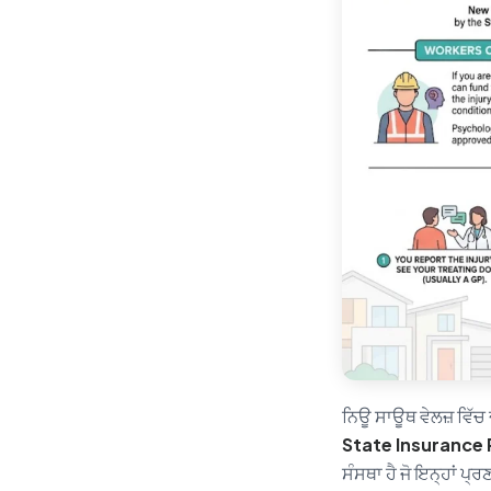
ਨਿਊ ਸਾਊਥ ਵੇਲਜ਼ ਵਿੱਚ 
State Insurance 
ਸੰਸਥਾ ਹੈ ਜੋ ਇਨ੍ਹਾਂ ਪ