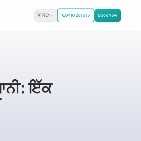
🇦🇺 EN
📞
0410 261 838
Book Now
ਨੀ: ਇੱਕ
ੀ