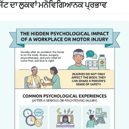
ਰ ਸੱਟ ਦਾ ਲੁਕਵਾਂ ਮਨੋਵਿਗਿਆਨਕ ਪ੍ਰਭਾਵ