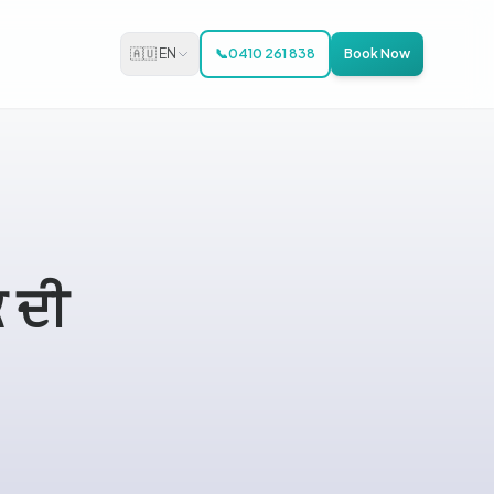
🇦🇺 EN
📞
0410 261 838
Book Now
 ਦੀ