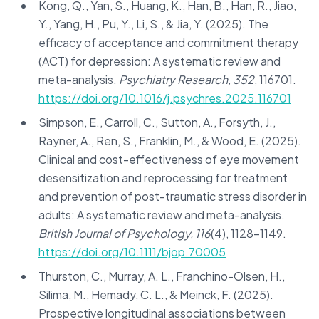
Kong, Q., Yan, S., Huang, K., Han, B., Han, R., Jiao,
Y., Yang, H., Pu, Y., Li, S., & Jia, Y. (2025). The
efficacy of acceptance and commitment therapy
(ACT) for depression: A systematic review and
meta-analysis.
Psychiatry Research, 352
, 116701.
https://doi.org/10.1016/j.psychres.2025.116701
Simpson, E., Carroll, C., Sutton, A., Forsyth, J.,
Rayner, A., Ren, S., Franklin, M., & Wood, E. (2025).
Clinical and cost-effectiveness of eye movement
desensitization and reprocessing for treatment
and prevention of post-traumatic stress disorder in
adults: A systematic review and meta-analysis.
British Journal of Psychology, 116
(4), 1128–1149.
https://doi.org/10.1111/bjop.70005
Thurston, C., Murray, A. L., Franchino-Olsen, H.,
Silima, M., Hemady, C. L., & Meinck, F. (2025).
Prospective longitudinal associations between