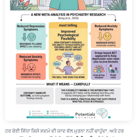
ਹਰ ਕੋਈ ਸਿੱਧਾ ਕਿਸੇ ਸਦਮੇ ਦੀ ਯਾਦ ਵੱਲ ਮੁੜਨਾ ਨਹੀਂ ਚਾਹੁੰਦਾ, ਅਤੇ ਹਰ