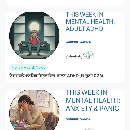
Mental Health News
ਇਸ ਹਫ਼ਤੇ ਮਾਨਸਿਕ ਸਿਹਤ ਵਿੱਚ: ਬਾਲਗ਼ ADHD (19 ਜੂਨ 2026)