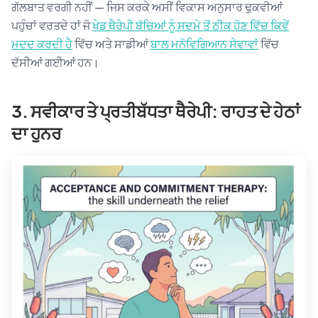
ਗੱਲਬਾਤ ਵਰਗੀ ਨਹੀਂ — ਜਿਸ ਕਰਕੇ ਅਸੀਂ ਵਿਕਾਸ ਅਨੁਸਾਰ ਢੁਕਵੀਆਂ
ਪਹੁੰਚਾਂ ਵਰਤਦੇ ਹਾਂ ਜੋ
ਖੇਡ ਥੈਰੇਪੀ ਬੱਚਿਆਂ ਨੂੰ ਸਦਮੇ ਤੋਂ ਠੀਕ ਹੋਣ ਵਿੱਚ ਕਿਵੇਂ
ਮਦਦ ਕਰਦੀ ਹੈ
ਵਿੱਚ ਅਤੇ ਸਾਡੀਆਂ
ਬਾਲ ਮਨੋਵਿਗਿਆਨ ਸੇਵਾਵਾਂ
ਵਿੱਚ
ਦੱਸੀਆਂ ਗਈਆਂ ਹਨ।
3. ਸਵੀਕਾਰ ਤੇ ਪ੍ਰਤੀਬੱਧਤਾ ਥੈਰੇਪੀ: ਰਾਹਤ ਦੇ ਹੇਠਾਂ
ਦਾ ਹੁਨਰ