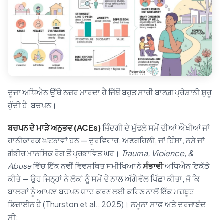
ਦੂਜਾ ਅਧਿਐਨ ਉੱਥੇ ਨਜ਼ਰ ਮਾਰਦਾ ਹੈ ਜਿੱਥੋਂ ਬਹੁਤ ਸਾਰੀ ਬਾਲਗ਼ ਪ੍ਰੇਸ਼ਾਨੀ ਸ਼ੁਰੂ
ਹੁੰਦੀ ਹੈ: ਬਚਪਨ।
ਬਚਪਨ ਦੇ ਮਾੜੇ ਅਨੁਭਵ (ACEs)
ਜ਼ਿੰਦਗੀ ਦੇ ਮੁੱਢਲੇ ਸਮੇਂ ਦੀਆਂ ਔਖੀਆਂ ਜਾਂ
ਹਾਨੀਕਾਰਕ ਘਟਨਾਵਾਂ ਹਨ — ਦੁਰਵਿਹਾਰ, ਅਣਗਹਿਲੀ, ਜਾਂ ਹਿੰਸਾ, ਨਸ਼ੇ ਜਾਂ
ਗੰਭੀਰ ਮਾਨਸਿਕ ਰੋਗ ਤੋਂ ਪ੍ਰਭਾਵਿਤ ਘਰ।
Trauma, Violence, &
Abuse
ਵਿੱਚ ਇੱਕ ਨਵੀਂ ਵਿਵਸਥਿਤ ਸਮੀਖਿਆ ਨੇ
ਸੰਭਾਵੀ
ਅਧਿਐਨ ਇਕੱਠੇ
ਕੀਤੇ — ਉਹ ਜਿਨ੍ਹਾਂ ਨੇ ਲੋਕਾਂ ਨੂੰ ਸਮੇਂ ਦੇ ਨਾਲ ਅੱਗੇ ਵੱਲ ਪਿੱਛਾ ਕੀਤਾ, ਜੋ ਕਿ
ਬਾਲਗ਼ਾਂ ਨੂੰ ਆਪਣਾ ਬਚਪਨ ਯਾਦ ਕਰਨ ਲਈ ਕਹਿਣ ਨਾਲੋਂ ਇੱਕ ਮਜ਼ਬੂਤ
ਡਿਜ਼ਾਈਨ ਹੈ (Thurston et al., 2025)। ਨਮੂਨਾ ਸਾਫ਼ ਅਤੇ ਦਰਜਾਬੰਦ
ਸੀ: