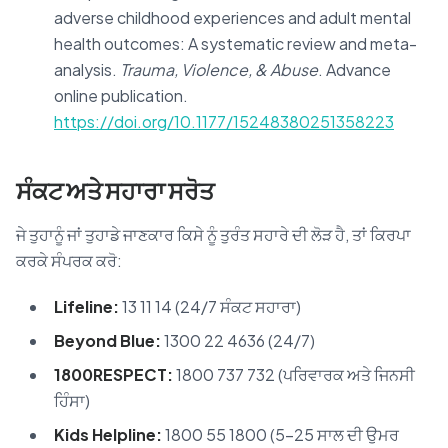
adverse childhood experiences and adult mental
health outcomes: A systematic review and meta-
analysis.
Trauma, Violence, & Abuse
. Advance
online publication.
https://doi.org/10.1177/15248380251358223
ਸੰਕਟ ਅਤੇ ਸਹਾਰਾ ਸਰੋਤ
ਜੇ ਤੁਹਾਨੂੰ ਜਾਂ ਤੁਹਾਡੇ ਜਾਣਕਾਰ ਕਿਸੇ ਨੂੰ ਤੁਰੰਤ ਸਹਾਰੇ ਦੀ ਲੋੜ ਹੈ, ਤਾਂ ਕਿਰਪਾ
ਕਰਕੇ ਸੰਪਰਕ ਕਰੋ:
Lifeline:
13 11 14 (24/7 ਸੰਕਟ ਸਹਾਰਾ)
Beyond Blue:
1300 22 4636 (24/7)
1800RESPECT:
1800 737 732 (ਪਰਿਵਾਰਕ ਅਤੇ ਜਿਨਸੀ
ਹਿੰਸਾ)
Kids Helpline:
1800 55 1800 (5–25 ਸਾਲ ਦੀ ਉਮਰ